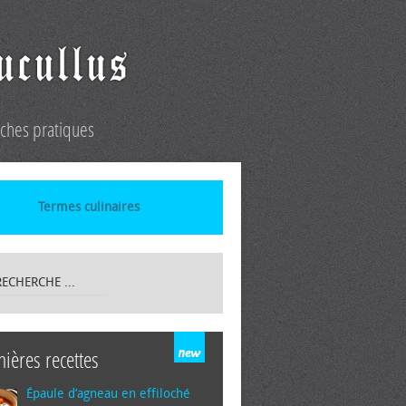
iches pratiques
Termes culinaires
nières recettes
Épaule d’agneau en effiloché