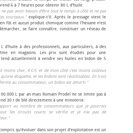
rend 6 à 7 heures pour obtenir 80 L d'huile.
r ne pas avoir besoin d’être tout le temps à côté et ne pas
les tourteaux."
explique-t'il. Après le pressage vient le
en fût et aucun produit chimique comme l'hexane n'est
e démarcher, se faire connaître, constituer un réseau de
L d'huile à des professionnels, aux particuliers, à des
même en magasins. Les prix sont étudiés pour une
Il tend actuellement à vendre ses huiles en bidon de 5
est moins cher, 4 €/l, et de mon côté c’est moins coûteux
 qu’une étiquette, et les bidons sont réutilisables. En trois
a ferme au consommateur, un bidon est amorti."
 100.000 L par an mais Romain Prodel ne se limite pas à
 vend 30 t de blé directement à une minoterie.
r rapport au nombre de consommateurs que je pourrais
our les circuits courts se vérifie et je n’ai pas de
eur."
 compris qu'évoluer dans son projet d'exploitation est un