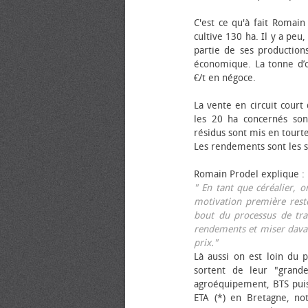
C'est ce qu'à fait Romain
cultive 130 ha. Il y a peu
partie de ses productions
économique. La tonne d’ol
€/t en négoce.
La vente en circuit court
les 20 ha concernés sont
résidus sont mis en tourt
Les rendements sont les su
Romain Prodel explique :
" En tant que céréalier, 
motivation première reste
bout du processus de tra
rendements et miser davan
prix."
Là aussi on est loin du p
sortent de leur "grand
agroéquipement, BTS pui
ETA (*) en Bretagne, no