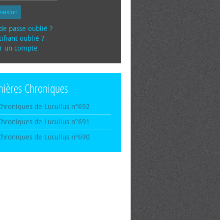
nexion
de passe oublié ?
ifiant oublié ?
r un compte
nières Chroniques
Chroniques de Lucullus n°692
Chroniques de Lucullus n°691
Chroniques de Lucullus n°690