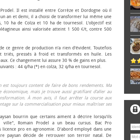
 Prodel. Il est installé entre Corrèze et Dordogne où il
, un an et demi, il a choisi de transformer lui même une
, 10 ha de Colza et 10 ha de tournesol. L'objectif est
éagineux ainsi valorisée atteint 1 500 €/t, contre 500
 de ce genre de production n'a rien d'évident. Toutefois
 triés, pressés à froid et transformés en huile. Les
eaux. Ce changement lui assure 30 % de gains en plus.
ivants : 44 q/ha (*) en colza, 32 q/ha en tournesol.
on est toujours content de faire de bons rendements. Ma
 économique, mais je trouve aussi gratifiant d’aller au
nsformation. À mon avis, il faut arrêter la course aux
tage sur la commercialisation pour mieux maîtriser ses
aysan bourrin que certains aiment à décrire lorsqu'ils
e ville", Romain Prodel a un beau cursus. Bac Pro
s licence pro en agronomie. D'abord employé dans une
tre paysan décide de retrouver son terroir natal. De