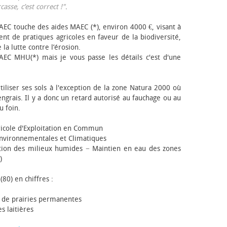
sse, c’est correct !"
.
EC touche des aides MAEC (*), environ 4000 €, visant à
t de pratiques agricoles en faveur de la biodiversité,
 la lutte contre l’érosion.
AEC MHU(*) mais je vous passe les détails c'est d'une
tiliser ses sols à l'exception de la zone Natura 2000 où
engrais. Il y a donc un retard autorisé au fauchage ou au
u foin.
icole d'Exploitation en Commun
nvironnementales et Climatiques
ion des milieux humides − Maintien en eau des zones
)
(80) en chiffres :
 de prairies permanentes
s laitières