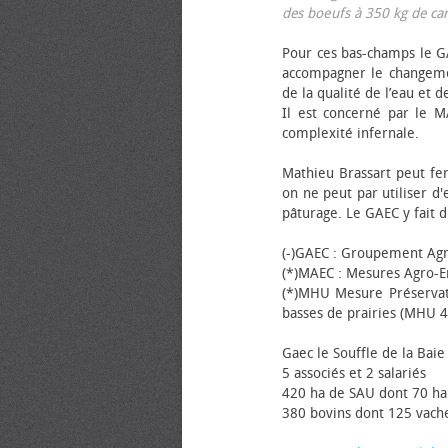
des bœufs à 350 kg de carca
Pour ces bas-champs le GA
accompagner le changemen
de la qualité de l’eau et de
Il est concerné par le M
complexité infernale.
Mathieu Brassart peut fer
on ne peut par utiliser d'
pâturage. Le GAEC y fait d
(-)GAEC : Groupement Agr
(*)MAEC : Mesures Agro-E
(*)MHU Mesure Préservat
basses de prairies (MHU 4
Gaec le Souffle de la Baie 
5 associés et 2 salariés
420 ha de SAU dont 70 ha
380 bovins dont 125 vache