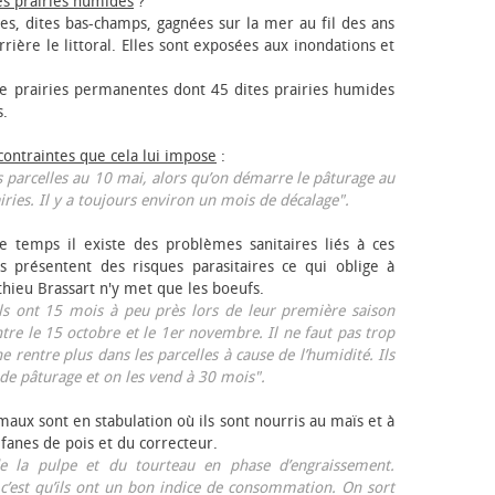
es prairies humides
?
les, dites bas-champs, gagnées sur la mer au fil des ans
rrière le littoral. Elles sont exposées aux inondations et
 prairies permanentes dont 45 dites prairies humides
s.
 contraintes que cela lui impose
:
 parcelles au 10 mai, alors qu’on démarre le pâturage au
iries. Il y a toujours environ un mois de décalage".
e temps il existe des problèmes sanitaires liés à ces
ls présentent des risques parasitaires ce qui oblige à
thieu Brassart n'y met que les bœufs.
ls ont 15 mois à peu près lors de leur première saison
ntre le 15 octobre et le 1er novembre. Il ne faut pas trop
ne rentre plus dans les parcelles à cause de l’humidité. Ils
de pâturage et on les vend à 30 mois".
aux sont en stabulation où ils sont nourris au maïs et à
 fanes de pois et du correcteur.
 la pulpe et du tourteau en phase d’engraissement.
 c’est qu’ils ont un bon indice de consommation. On sort