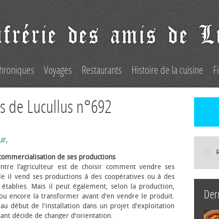
hroniques
Voyages
Restaurants
Histoire de la cuisine
F
s de Lucullus n°692
ur,
commercialisation de ses productions
ntre l’agriculteur est de choisir comment vendre ses
le il vend ses productions à des coopératives ou à des
s établies. Mais il peut également, selon la production,
Der
 ou encore la transformer avant d'en vendre le produit.
au début de l'installation dans un projet d'exploitation
itant décide de changer d'orientation.