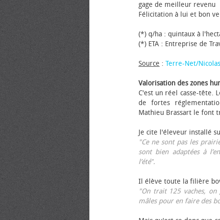
gage de meilleur revenu
Félicitation à lui et bon ve
(*) q/ha : quintaux à l'hec
(*) ETA : Entreprise de Tr
Source
:
Terre-Net/Nicola
Valorisation des zones hu
C'est un réel casse-tête.
de fortes réglementati
Mathieu Brassart le font t
Je cite l'éleveur installé s
"Ce ne sont pas les prairie
sont bien adaptées à l’e
l’été".
Il élève toute la filière b
"On trait 125 vaches, on 
mâles pour en faire des b