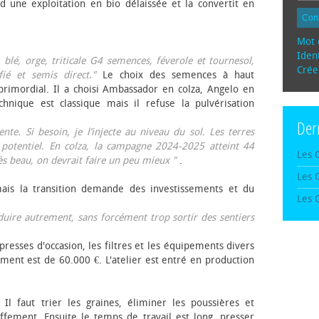
d une exploitation en bio délaissée et la convertit en
Con
Mot 
Ident
, blé, orge, triticale G4 semences, féverole et tournesol,
Crée
fié et semis direct."
Le choix des semences à haut
rimordial. Il a choisi Ambassador en colza, Angelo en
echnique est classique mais il refuse la pulvérisation
Der
te. Si besoin, je l’injecte au niveau du sol. Les terres
 potentiel. En colza, la campagne 2024-2025 atteint 44
Les 
rès beau, on devrait faire un peu mieux "
.
Les 
mais la transition demande des investissements et du
Les 
oduire autrement, sans forcément trop sortir des sentiers
presses d'occasion, les filtres et les équipements divers
ement est de 60.000 €. L'atelier est entré en production
 Il faut trier les graines, éliminer les poussières et
ffement. Ensuite le temps de travail est long, presser