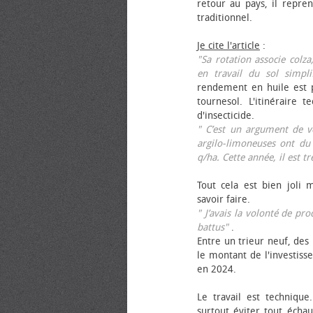
retour au pays, il repren
traditionnel.
Je cite l'article
:
"Sa rotation associe colza
en travail du sol simpli
rendement en huile est p
tournesol. L'itinéraire t
d'insecticide.
" C’est un argument de ven
argilo-limoneuses ont du
q/ha. Cette année, il est t
Tout cela est bien joli 
savoir faire.
" J’avais la volonté de pr
battus"
.
Entre un trieur neuf, des 
le montant de l'investiss
en 2024.
Le travail est technique.
surtout éviter tout échau