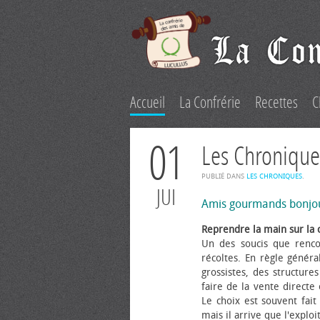
Accueil
La Confrérie
Recettes
C
01
Les Chronique
PUBLIÉ DANS
LES CHRONIQUES
.
JUI
Amis gourmands bonjo
Reprendre la main sur la 
Un des soucis que renco
récoltes. En règle généra
grossistes, des structure
faire de la vente directe
Le choix est souvent fait 
mais il arrive que l'explo