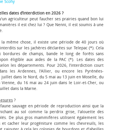
ne Scohy
lles dates d’interdiction en 2026 ?
'un agriculteur peut faucher ses prairies quand bon lui
anières il est chez lui ? Que Nenni, il est soumis à une
e.
 la même chose, il existe une période de 40 jours où
nterdits sur les jachères déclarées sur Telepac (*). Cela
x bordures de champs, bande le long de forêts sans
pon éligible aux aides de la PAC (*). Les dates des
elon les départements. Pour 2026, l’interdiction court
ns les Ardennes, l'Allier, ou encore les Pyrénées-
 juillet dans le Nord, du 5 mai au 13 juin en Moselle, du
 Vienne, du 16 mai au 24 juin dans le Loir-et-Cher, ou
uillet dans la Marne.
mesures
?
a faune sauvage en période de reproduction ainsi que la
 nichant au sol comme la perdrix grise, l'alouette des
blés. De plus gros mammifères utilisent également les
 et cacher leur progéniture comme les chevreuils, les
faut rajouter à cela les colonies de bourdons et d'abeilles