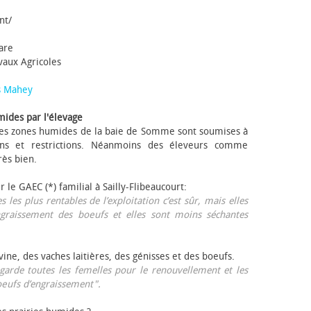
nt/
tare
avaux Agricoles
s Mahey
mides par l'élevage
 Les zones humides de la baie de Somme sont soumises à
ons et restrictions. Néanmoins des éleveurs comme
rès bien.
ur le GAEC (*) familial à Sailly-Flibeaucourt:
s les plus rentables de l’exploitation c’est sûr, mais elles
ngraissement des bœufs et elles sont moins séchantes
ovine, des vaches laitières, des génisses et des bœufs.
garde toutes les femelles pour le renouvellement et les
œufs d’engraissement".