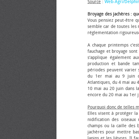
Source
:
Web-Agri/Delphi
Broyage des jachères : que
Vous pensiez peut-être qu
semble car de toutes les m
réglementation rigoureus
A chaque printemps c'est
fauchage et broyage sont i
s'applique également au
production et bande tam
périodes peuvent varier s
du 1er mai au 9 juin da
Atlantiques, du 4 mai au 4
10 mai au 20 juin dans la
encore du 20 mai au 1er j
Pourquoi donc de telles 
Elles visent à protéger l
nidification des oiseaux
champs ou la caille des 
jachères pour mettre bas
lapins et les lièvres. Il 