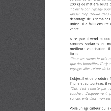
200 kg de matière brute p
" C’est le bon réglage pou
laisser trop d’huile dans 
décantage de 3 semaines 
utilisé. Il a fallu ensuit
vente.
A ce jour il vend 20.000 
cantines scolaires et 
meilleure valorisation. 
litres
"Pour les clients le prix 
que des bouteilles. II n’y a
voyages aller-retour de l
L'objectif et de produire
l'huile et au tourteau, il
"Oui, c’est réaliste pa
toucher. L’engouement p
concurrents dans mon sect
Voilà un agriculteur qui a