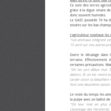
Mais qu'est ce donc que c
Ce sont des terres agrico
grâce à la digue située de
donc souvent humides.
Le GAEC possède 70 ha de
situées sur les bas-champ
L'agriculteur explique les
"Les animaux intègrent ces
15 avril sur nos autres pra
Outre le décalage dans l
terrains. Effectivement i
certaines précautions. Ma
"On les sort début mai. I
dehors. Et on les rentre e
tarder sinon la bétaillère 
font une deuxième saison 
Le reste du temps les anim
la pulpe avec un ballot de
"On leur met en plus de
L’avantage des Herefords,