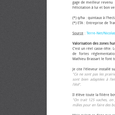
gage de meilleur revenu
Félicitation à lui et bon ve
(*) q/ha : quintaux à l'hec
(*) ETA : Entreprise de Tr
Source
:
Terre-Net/Nicola
Valorisation des zones hu
C'est un réel casse-tête.
de fortes réglementati
Mathieu Brassart le font t
Je cite l'éleveur installé s
"Ce ne sont pas les prairie
sont bien adaptées à l’e
l’été".
Il élève toute la filière b
"On trait 125 vaches, on 
mâles pour en faire des b