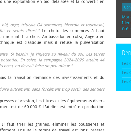
d une exploitation en bio délaissée et la convertit en
Con
Mot 
Ident
, blé, orge, triticale G4 semences, féverole et tournesol,
Crée
fié et semis direct."
Le choix des semences à haut
rimordial. Il a choisi Ambassador en colza, Angelo en
echnique est classique mais il refuse la pulvérisation
Der
te. Si besoin, je l’injecte au niveau du sol. Les terres
 potentiel. En colza, la campagne 2024-2025 atteint 44
Les 
rès beau, on devrait faire un peu mieux "
.
Les 
mais la transition demande des investissements et du
Les 
oduire autrement, sans forcément trop sortir des sentiers
presses d'occasion, les filtres et les équipements divers
ement est de 60.000 €. L'atelier est entré en production
 Il faut trier les graines, éliminer les poussières et
ffement. Ensuite le temps de travail est long, presser