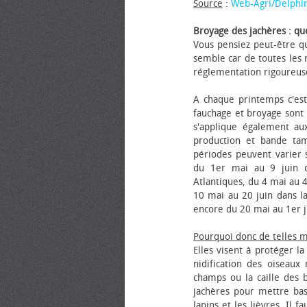
Source
:
Web-Agri/Delphi
Broyage des jachères : que
Vous pensiez peut-être qu
semble car de toutes les m
réglementation rigoureus
A chaque printemps c'est
fauchage et broyage sont i
s'applique également au
production et bande tam
périodes peuvent varier s
du 1er mai au 9 juin da
Atlantiques, du 4 mai au 4
10 mai au 20 juin dans la
encore du 20 mai au 1er j
Pourquoi donc de telles 
Elles visent à protéger l
nidification des oiseaux
champs ou la caille des 
jachères pour mettre bas
lapins et les lièvres. Il 