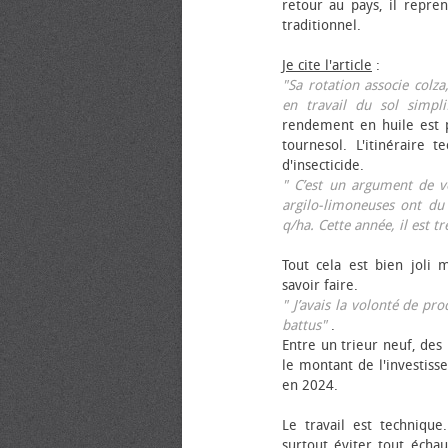
retour au pays, il repren
traditionnel.
Je cite l'article
:
"Sa rotation associe colza
en travail du sol simpli
rendement en huile est p
tournesol. L'itinéraire t
d'insecticide.
" C’est un argument de ven
argilo-limoneuses ont du
q/ha. Cette année, il est t
Tout cela est bien joli 
savoir faire.
" J’avais la volonté de pr
battus"
.
Entre un trieur neuf, des 
le montant de l'investiss
en 2024.
Le travail est technique.
surtout éviter tout échau