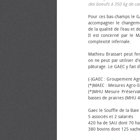
des bœufs à 350 kg de carca
Pour ces bas-champs le GA
accompagner le changemen
de la qualité de l’eau et de
Il est concerné par le M
complexité infernale.
Mathieu Brassart peut fer
on ne peut par utiliser d'
pâturage. Le GAEC y fait d
(-)GAEC : Groupement Agr
(*)MAEC : Mesures Agro-E
(*)MHU Mesure Préservat
basses de prairies (MHU 4
Gaec le Souffle de la Baie 
5 associés et 2 salariés
420 ha de SAU dont 70 ha
380 bovins dont 125 vache