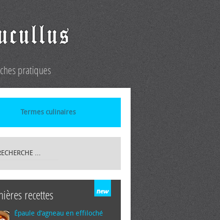
iches pratiques
Termes culinaires
nières recettes
Épaule d’agneau en effiloché