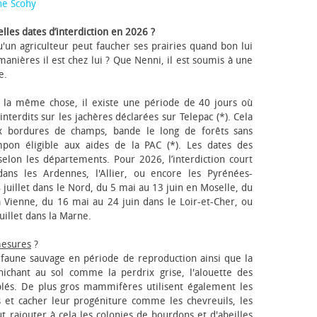
ne Scohy
lles dates d’interdiction en 2026 ?
'un agriculteur peut faucher ses prairies quand bon lui
anières il est chez lui ? Que Nenni, il est soumis à une
e.
 la même chose, il existe une période de 40 jours où
nterdits sur les jachères déclarées sur Telepac (*). Cela
x bordures de champs, bande le long de forêts sans
pon éligible aux aides de la PAC (*). Les dates des
elon les départements. Pour 2026, l’interdiction court
ns les Ardennes, l'Allier, ou encore les Pyrénées-
 juillet dans le Nord, du 5 mai au 13 juin en Moselle, du
 Vienne, du 16 mai au 24 juin dans le Loir-et-Cher, ou
uillet dans la Marne.
mesures
?
a faune sauvage en période de reproduction ainsi que la
 nichant au sol comme la perdrix grise, l'alouette des
blés. De plus gros mammifères utilisent également les
 et cacher leur progéniture comme les chevreuils, les
faut rajouter à cela les colonies de bourdons et d'abeilles