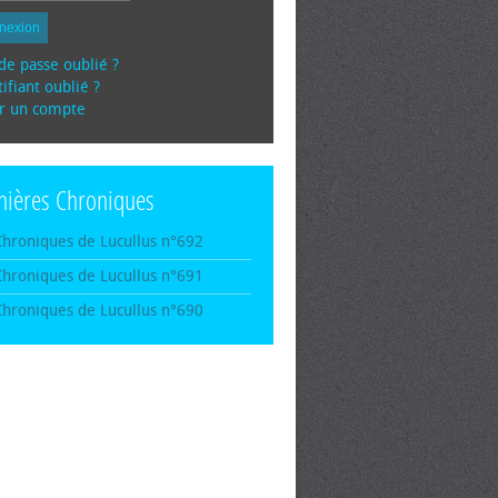
nexion
de passe oublié ?
ifiant oublié ?
r un compte
nières Chroniques
Chroniques de Lucullus n°692
Chroniques de Lucullus n°691
Chroniques de Lucullus n°690