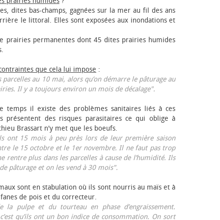
es prairies humides
?
les, dites bas-champs, gagnées sur la mer au fil des ans
rrière le littoral. Elles sont exposées aux inondations et
 prairies permanentes dont 45 dites prairies humides
s.
 contraintes que cela lui impose
:
 parcelles au 10 mai, alors qu’on démarre le pâturage au
iries. Il y a toujours environ un mois de décalage".
e temps il existe des problèmes sanitaires liés à ces
ls présentent des risques parasitaires ce qui oblige à
thieu Brassart n'y met que les bœufs.
ls ont 15 mois à peu près lors de leur première saison
ntre le 15 octobre et le 1er novembre. Il ne faut pas trop
ne rentre plus dans les parcelles à cause de l’humidité. Ils
de pâturage et on les vend à 30 mois".
aux sont en stabulation où ils sont nourris au maïs et à
 fanes de pois et du correcteur.
 la pulpe et du tourteau en phase d’engraissement.
 c’est qu’ils ont un bon indice de consommation. On sort