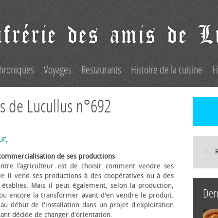
hroniques
Voyages
Restaurants
Histoire de la cuisine
F
s de Lucullus n°692
ur,
commercialisation de ses productions
ntre l’agriculteur est de choisir comment vendre ses
le il vend ses productions à des coopératives ou à des
s établies. Mais il peut également, selon la production,
Der
 ou encore la transformer avant d'en vendre le produit.
au début de l'installation dans un projet d'exploitation
itant décide de changer d'orientation.