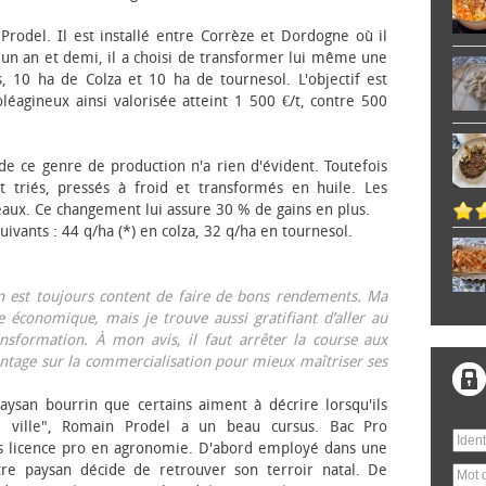
 Prodel. Il est installé entre Corrèze et Dordogne où il
, un an et demi, il a choisi de transformer lui même une
, 10 ha de Colza et 10 ha de tournesol. L'objectif est
éagineux ainsi valorisée atteint 1 500 €/t, contre 500
 de ce genre de production n'a rien d'évident. Toutefois
 triés, pressés à froid et transformés en huile. Les
eaux. Ce changement lui assure 30 % de gains en plus.
ivants : 44 q/ha (*) en colza, 32 q/ha en tournesol.
on est toujours content de faire de bons rendements. Ma
 économique, mais je trouve aussi gratifiant d’aller au
nsformation. À mon avis, il faut arrêter la course aux
tage sur la commercialisation pour mieux maîtriser ses
aysan bourrin que certains aiment à décrire lorsqu'ils
e ville", Romain Prodel a un beau cursus. Bac Pro
s licence pro en agronomie. D'abord employé dans une
tre paysan décide de retrouver son terroir natal. De