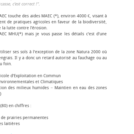
sse, c’est correct !"
.
EC touche des aides MAEC (*), environ 4000 €, visant à
t de pratiques agricoles en faveur de la biodiversité,
 la lutte contre l’érosion.
AEC MHU(*) mais je vous passe les détails c'est d'une
tiliser ses sols à l'exception de la zone Natura 2000 où
engrais. Il y a donc un retard autorisé au fauchage ou au
u foin.
icole d'Exploitation en Commun
nvironnementales et Climatiques
ion des milieux humides − Maintien en eau des zones
)
(80) en chiffres :
 de prairies permanentes
s laitières