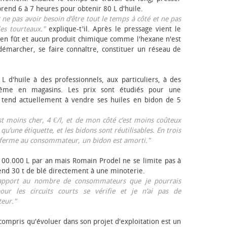
rend 6 à 7 heures pour obtenir 80 L d'huile.
r ne pas avoir besoin d’être tout le temps à côté et ne pas
les tourteaux."
explique-t'il. Après le pressage vient le
en fût et aucun produit chimique comme l'hexane n'est
e démarcher, se faire connaître, constituer un réseau de
L d'huile à des professionnels, aux particuliers, à des
même en magasins. Les prix sont étudiés pour une
Il tend actuellement à vendre ses huiles en bidon de 5
est moins cher, 4 €/l, et de mon côté c’est moins coûteux
 qu’une étiquette, et les bidons sont réutilisables. En trois
a ferme au consommateur, un bidon est amorti."
 100.000 L par an mais Romain Prodel ne se limite pas à
 vend 30 t de blé directement à une minoterie.
r rapport au nombre de consommateurs que je pourrais
our les circuits courts se vérifie et je n’ai pas de
eur."
 compris qu'évoluer dans son projet d'exploitation est un