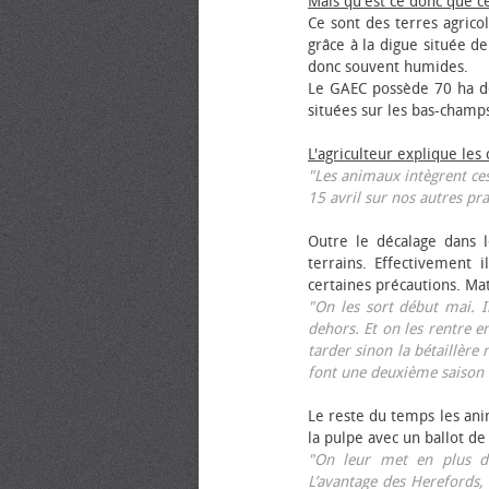
Mais qu'est ce donc que c
Ce sont des terres agrico
grâce à la digue située de
donc souvent humides.
Le GAEC possède 70 ha de
situées sur les bas-champ
L'agriculteur explique les
"Les animaux intègrent ces
15 avril sur nos autres pra
Outre le décalage dans l
terrains. Effectivement i
certaines précautions. Ma
"On les sort début mai. I
dehors. Et on les rentre e
tarder sinon la bétaillère 
font une deuxième saison 
Le reste du temps les anim
la pulpe avec un ballot de
"On leur met en plus de
L’avantage des Herefords,