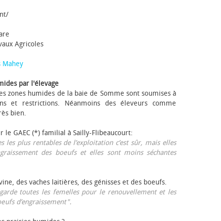
nt/
tare
avaux Agricoles
s Mahey
mides par l'élevage
 Les zones humides de la baie de Somme sont soumises à
ons et restrictions. Néanmoins des éleveurs comme
rès bien.
ur le GAEC (*) familial à Sailly-Flibeaucourt:
s les plus rentables de l’exploitation c’est sûr, mais elles
ngraissement des bœufs et elles sont moins séchantes
ovine, des vaches laitières, des génisses et des bœufs.
garde toutes les femelles pour le renouvellement et les
œufs d’engraissement".