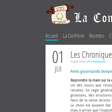
Accueil
La Confrérie
Recettes
C
01
Les Chronique
PUBLIÉ DANS
LES CHRONIQUES
.
JUI
Amis gourmands bonjo
Reprendre la main sur la 
Un des soucis que renco
récoltes. En règle généra
grossistes, des structure
faire de la vente directe
Le choix est souvent fait 
mais il arrive que l'explo