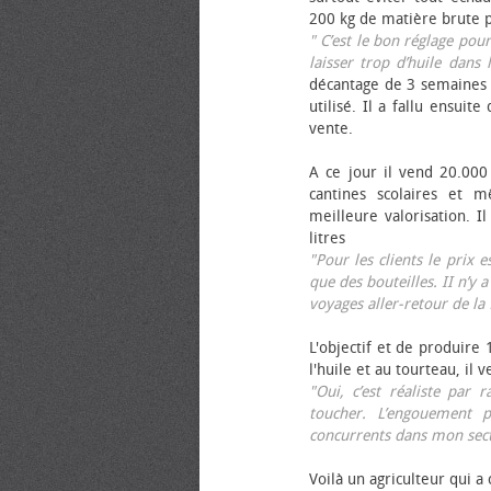
200 kg de matière brute p
" C’est le bon réglage pou
laisser trop d’huile dans 
décantage de 3 semaines 
utilisé. Il a fallu ensuit
vente.
A ce jour il vend 20.000 
cantines scolaires et 
meilleure valorisation. 
litres
"Pour les clients le prix 
que des bouteilles. II n’y a
voyages aller-retour de l
L'objectif et de produire
l'huile et au tourteau, il
"Oui, c’est réaliste pa
toucher. L’engouement p
concurrents dans mon sect
Voilà un agriculteur qui a