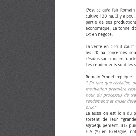
C'est ce qu'à fait Romain
cultive 130 ha. Il y a peu
partie de ses productions
économique. La tonne d’ol
€/t en négoce.
La vente en circuit court
les 20 ha concernés sont
résidus sont mis en tourt
Les rendements sont les su
Romain Prodel explique :
" En tant que céréalier, 
motivation première reste
bout du processus de tra
rendements et miser davan
prix."
Là aussi on est loin du p
sortent de leur "grand
agroéquipement, BTS pui
ETA (*) en Bretagne, no