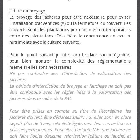
Utilité du broyage
:
Le broyage des jachères peut être nécessaire pour éviter
l'installation d'adventices (*) ou la fermeture du couvert. Les
couverts sont des plantations permanentes ou temporaires
entre des plantations. Cela évite la concurrence en eau et
nutriments avec la culture suivante.
Pour le point suivant je cite l'article dans son intégralité,
pour bien montrer la complexité des réglementations
même si elles sont nécessaires
.
Ne pas confondre avec l'interdiction de valorisation des
jachères
La période d’interdiction de broyage et fauchage ne doit pas
être confondue avec les règles liées à la valorisation des
jachères dans le cadre de la PAC.
Pour être prises en compte au titre de l'écorégime, les
jachères doivent être déclarées IAE(*) . Si elles sont en place
depuis plus de 5 ans, cela évite également leur conversion en
prairies permanentes. Pour être déclarée IAE, une jachère ne
doit faire l'objet d’aucune valorisation (pâture ou fauche) et