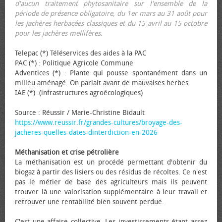
d'aucun traitement phytosanitaire sur l'ensemble de la
période de présence obligatoire, du 1er mars au 31 août pour
les jachères herbacées classiques et du 15 avril au 15 octobre
pour les jachères mellifères.
Telepac (*) Téléservices des aides à la PAC
PAC (*) : Politique Agricole Commune
Adventices (*) : Plante qui pousse spontanément dans un
milieu aménagé. On parlait avant de mauvaises herbes.
IAE (*) :(infrastructures agroécologiques)
Source : Réussir / Marie-Christine Bidault
https://www.reussir.fr/grandes-cultures/broyage-des-
jacheres-quelles-dates-dinterdiction-en-2026
Méthanisation et crise pétrolière
La méthanisation est un procédé permettant d'obtenir du
biogaz à partir des lisiers ou des résidus de récoltes. Ce n'est
pas le métier de base des agriculteurs mais ils peuvent
trouver là une valorisation supplémentaire à leur travail et
retrouver une rentabilité bien souvent perdue.
C'est une affaire collective. Les investissements étant assez