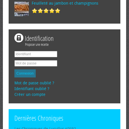
Feuilleté au jambon et champignons
Identification
Proposer une recette
Connexion
Mot de passe oublié ?
Identifiant oublié ?
Créer un compte
Dernières Chroniques
Les Chroniques de Lucullus n°692