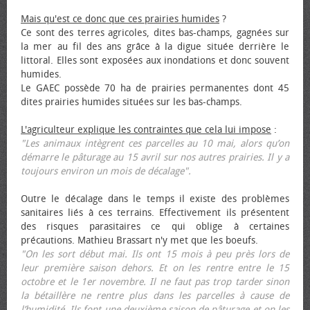
Mais qu'est ce donc que ces prairies humides
?
Ce sont des terres agricoles, dites bas-champs, gagnées sur
la mer au fil des ans grâce à la digue située derrière le
littoral. Elles sont exposées aux inondations et donc souvent
humides.
Le GAEC possède 70 ha de prairies permanentes dont 45
dites prairies humides situées sur les bas-champs.
L'agriculteur explique les contraintes que cela lui impose
:
"Les animaux intègrent ces parcelles au 10 mai, alors qu’on
démarre le pâturage au 15 avril sur nos autres prairies. Il y a
toujours environ un mois de décalage".
Outre le décalage dans le temps il existe des problèmes
sanitaires liés à ces terrains. Effectivement ils présentent
des risques parasitaires ce qui oblige à certaines
précautions. Mathieu Brassart n'y met que les bœufs.
"On les sort début mai. Ils ont 15 mois à peu près lors de
leur première saison dehors. Et on les rentre entre le 15
octobre et le 1er novembre. Il ne faut pas trop tarder sinon
la bétaillère ne rentre plus dans les parcelles à cause de
l’humidité. Ils font une deuxième saison de pâturage et on les