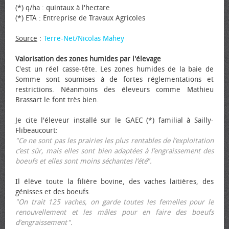
(*) q/ha : quintaux à l'hectare
(*) ETA : Entreprise de Travaux Agricoles
Source
:
Terre-Net/Nicolas Mahey
Valorisation des zones humides par l'élevage
C'est un réel casse-tête. Les zones humides de la baie de
Somme sont soumises à de fortes réglementations et
restrictions. Néanmoins des éleveurs comme Mathieu
Brassart le font très bien.
Je cite l'éleveur installé sur le GAEC (*) familial à Sailly-
Flibeaucourt:
"Ce ne sont pas les prairies les plus rentables de l’exploitation
c’est sûr, mais elles sont bien adaptées à l’engraissement des
bœufs et elles sont moins séchantes l’été".
Il élève toute la filière bovine, des vaches laitières, des
génisses et des bœufs.
"On trait 125 vaches, on garde toutes les femelles pour le
renouvellement et les mâles pour en faire des bœufs
d’engraissement".