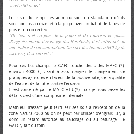
vend à 30 mois".
Le reste du temps les animaux sont en stabulation où ils
sont nourris au maïs et à la pulpe avec un ballot de fanes de
pois et du correcteur.
"On leur met en plus de la pulpe et du tourteau en phase
d’engraissement. L’avantage des Herefords, c’est qu’ils ont un
bon indice de consommation. On sort des bœufs à 350 kg de
carcasse, c’est correct !"
.
Pour ces bas-champs le GAEC touche des aides MAEC (*),
environ 4000 €, visant à accompagner le changement de
pratiques agricoles en faveur de la biodiversité, de la qualité
de l’eau et de la lutte contre l’érosion.
Il est concerné par le MAEC MHU(*) mais je vous passe les
détails c'est d'une complexité infernale.
Mathieu Brassart peut fertiliser ses sols à l'exception de la
zone Natura 2000 où on ne peut par utiliser d'engrais. Il y a
donc un retard autorisé au fauchage ou au pâturage. Le
GAEC y fait du foin.