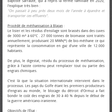
Baptiste Sarraute, qui a repris la ferme familiale en 2020,
l'explique très bien :
"On passait à peu près deux mois de l'année à épandre et
transporter ces effluents"
.
Procédé de méthanisation à Blajan
:
Le lisier et les résidus d'ensilage sont brassés dans des cuves
de 3000 m³ à 60°C . 27 000 tonnes de biomasse sont traités
annuellement, produisant 20 MWh(*) de bio-méthane ce qui
représente la consommation en gaz d'une ville de 12.000
habitants.
De plus, le digestat, résidu du processus de méthanisation,
grâce à l'azote contenu peut remplacer tout ou partie des
engrais chimiques.
C'est là que la situation internationale intervient dans le
processus. Les pays du Golfe étant les premiers producteurs
d'engrais au monde, le blocage du détroit d'Ormuz a fait
bondir le coût des engrais de 30 à 40 % depuis le début de
la guerre américano-iranienne.
Objectifs de l’État
: