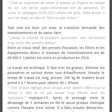
" C’est un argument de vente. Si besoin, je l’injecte au niveau
du sol. Les terres argilo-limoneuses ont du potentiel. En
colza, la campagne 2024-2025 atteint 44 q/ha. Cette année, il
est très beau, on devrait faire un peu mieux "
.
Tout cela est bien joli mais la transition demande des
investissements et du savoir faire.
" J’avais la volonté de produire autrement, sans forcément
trop sortir des sentiers battus"
.
Entre un trieur neuf, des presses d'occasion, les filtres et les
équipements divers le montant de l'investissement est de
60.000 €. L'atelier est entré en production en 2024.
Le travail est technique. Il faut trier les graines, éliminer les
poussières et surtout éviter tout échauffement. Ensuite le
temps de travail est long, presser 200 kg de matière brute
prend 6 à 7 heures pour obtenir 80 L d'huile.
" C’est le bon réglage pour ne pas avoir besoin d’être tout le
temps à côté et ne pas laisser trop d’huile dans les
tourteaux."
explique-t'il. Après le pressage vient le
décantage de 3 semaines en fût et aucun produit chimique
comme l'hexane n'est utilisé. Il a fallu ensuite démarcher,