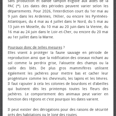
sans production et bande tampon éligible aux aides de la
PAC (*). Les dates des périodes peuvent varier selon les
départements. Pour 2026, l’interdiction court du 1er mai au
9 juin dans les Ardennes, l'Allier, ou encore les Pyrénées-
Atlantiques, du 4 mai au 4 juillet dans le Nord, du 5 mai au
13 juin en Moselle, du 10 mai au 20 juin dans la Vienne, du
16 mai au 24 juin dans le Loir-et-Cher, ou encore du 20 mai
au 1er juillet dans la Marne.
Pourquoi donc de telles mesures
?
Elles visent à protéger la faune sauvage en période de
reproduction ainsi que la nidification des oiseaux nichant au
sol comme la perdrix grise, l'alouette des champs ou la
caille des blés. De plus gros mammifères utilisent
également les jachères pour mettre bas et cacher leur
progéniture comme les chevreuils, les lapins et les lièvres.
Il faut rajouter à cela les colonies de bourdons et d'abeilles
qui butinent dès les printemps toutes les fleurs des
jachères. Le comportement des animaux peut varier en
fonction des régions et c'est pourquoi les dates varient.
Il peut exister des dérogations pour des raisons de sécurité
près des habitations ou le long des routes.