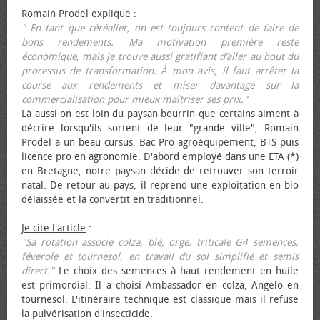
Romain Prodel explique :
" En tant que céréalier, on est toujours content de faire de
bons rendements. Ma motivation première reste
économique, mais je trouve aussi gratifiant d’aller au bout du
processus de transformation. À mon avis, il faut arrêter la
course aux rendements et miser davantage sur la
commercialisation pour mieux maîtriser ses prix."
Là aussi on est loin du paysan bourrin que certains aiment à
décrire lorsqu'ils sortent de leur "grande ville", Romain
Prodel a un beau cursus. Bac Pro agroéquipement, BTS puis
licence pro en agronomie. D'abord employé dans une ETA (*)
en Bretagne, notre paysan décide de retrouver son terroir
natal. De retour au pays, il reprend une exploitation en bio
délaissée et la convertit en traditionnel.
Je cite l'article
:
"Sa rotation associe colza, blé, orge, triticale G4 semences,
féverole et tournesol, en travail du sol simplifié et semis
direct."
Le choix des semences à haut rendement en huile
est primordial. Il a choisi Ambassador en colza, Angelo en
tournesol. L'itinéraire technique est classique mais il refuse
la pulvérisation d'insecticide.