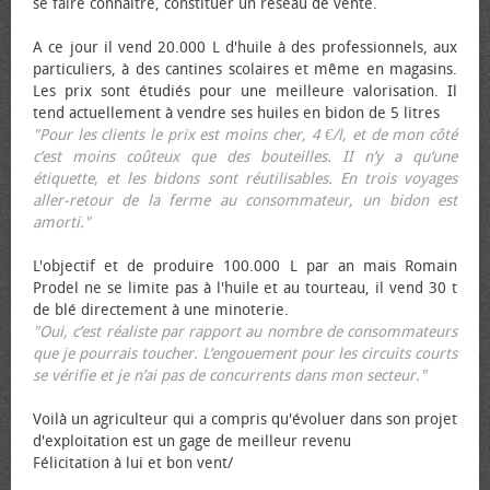
se faire connaître, constituer un réseau de vente.
A ce jour il vend 20.000 L d'huile à des professionnels, aux
particuliers, à des cantines scolaires et même en magasins.
Les prix sont étudiés pour une meilleure valorisation. Il
tend actuellement à vendre ses huiles en bidon de 5 litres
"Pour les clients le prix est moins cher, 4 €/l, et de mon côté
c’est moins coûteux que des bouteilles. II n’y a qu’une
étiquette, et les bidons sont réutilisables. En trois voyages
aller-retour de la ferme au consommateur, un bidon est
amorti."
L'objectif et de produire 100.000 L par an mais Romain
Prodel ne se limite pas à l'huile et au tourteau, il vend 30 t
de blé directement à une minoterie.
"Oui, c’est réaliste par rapport au nombre de consommateurs
que je pourrais toucher. L’engouement pour les circuits courts
se vérifie et je n’ai pas de concurrents dans mon secteur."
Voilà un agriculteur qui a compris qu'évoluer dans son projet
d'exploitation est un gage de meilleur revenu
Félicitation à lui et bon vent/