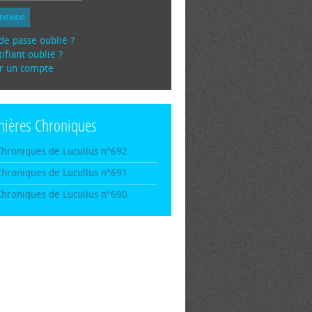
nexion
de passe oublié ?
ifiant oublié ?
r un compte
nières Chroniques
Chroniques de Lucullus n°692
Chroniques de Lucullus n°691
Chroniques de Lucullus n°690