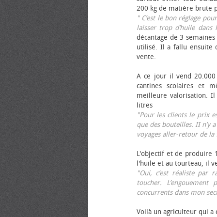
200 kg de matière brute p
" C’est le bon réglage pou
laisser trop d’huile dans 
décantage de 3 semaines 
utilisé. Il a fallu ensuit
vente.
A ce jour il vend 20.000 
cantines scolaires et 
meilleure valorisation. 
litres
"Pour les clients le prix 
que des bouteilles. II n’y a
voyages aller-retour de l
L'objectif et de produire
l'huile et au tourteau, il
"Oui, c’est réaliste pa
toucher. L’engouement p
concurrents dans mon sect
Voilà un agriculteur qui a