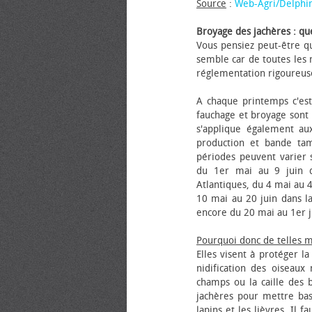
Source
:
Web-Agri/Delphi
Broyage des jachères : que
Vous pensiez peut-être qu
semble car de toutes les m
réglementation rigoureus
A chaque printemps c'est
fauchage et broyage sont i
s'applique également au
production et bande tam
périodes peuvent varier s
du 1er mai au 9 juin da
Atlantiques, du 4 mai au 4
10 mai au 20 juin dans la
encore du 20 mai au 1er j
Pourquoi donc de telles 
Elles visent à protéger l
nidification des oiseaux
champs ou la caille des 
jachères pour mettre bas
lapins et les lièvres. Il 