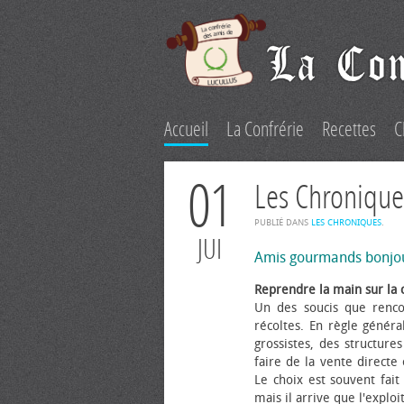
Accueil
La Confrérie
Recettes
C
01
Les Chronique
PUBLIÉ DANS
LES CHRONIQUES
.
JUI
Amis gourmands bonjo
Reprendre la main sur la 
Un des soucis que renco
récoltes. En règle généra
grossistes, des structure
faire de la vente directe
Le choix est souvent fait 
mais il arrive que l'explo