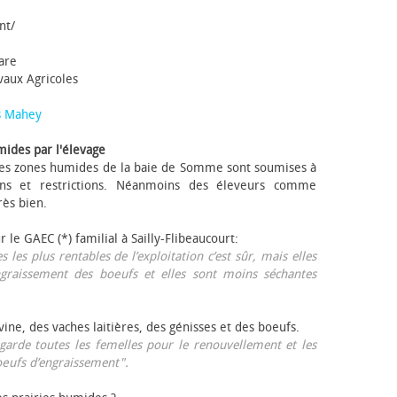
nt/
tare
avaux Agricoles
s Mahey
mides par l'élevage
 Les zones humides de la baie de Somme sont soumises à
ons et restrictions. Néanmoins des éleveurs comme
rès bien.
ur le GAEC (*) familial à Sailly-Flibeaucourt:
s les plus rentables de l’exploitation c’est sûr, mais elles
ngraissement des bœufs et elles sont moins séchantes
ovine, des vaches laitières, des génisses et des bœufs.
garde toutes les femelles pour le renouvellement et les
œufs d’engraissement".