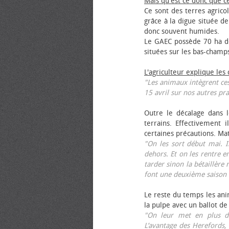
Mais qu'est ce donc que c
Ce sont des terres agrico
grâce à la digue située de
donc souvent humides.
Le GAEC possède 70 ha de
situées sur les bas-champ
L'agriculteur explique les
"Les animaux intègrent ces
15 avril sur nos autres pra
Outre le décalage dans l
terrains. Effectivement i
certaines précautions. Ma
"On les sort début mai. I
dehors. Et on les rentre e
tarder sinon la bétaillère 
font une deuxième saison 
Le reste du temps les anim
la pulpe avec un ballot de
"On leur met en plus de
L’avantage des Herefords,