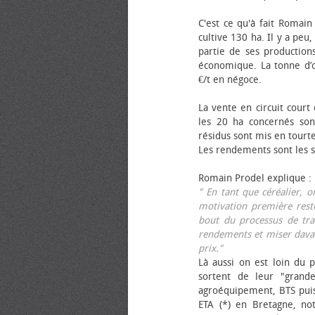
C'est ce qu'à fait Romain
cultive 130 ha. Il y a peu
partie de ses productions
économique. La tonne d’ol
€/t en négoce.
La vente en circuit court
les 20 ha concernés sont
résidus sont mis en tourt
Les rendements sont les su
Romain Prodel explique :
" En tant que céréalier, 
motivation première reste
bout du processus de tra
rendements et miser davan
prix."
Là aussi on est loin du p
sortent de leur "grand
agroéquipement, BTS pui
ETA (*) en Bretagne, no