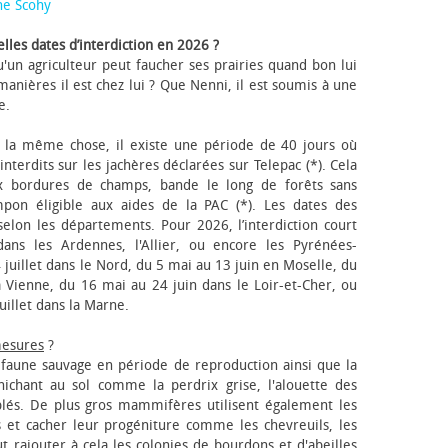
ne Scohy
lles dates d’interdiction en 2026 ?
'un agriculteur peut faucher ses prairies quand bon lui
anières il est chez lui ? Que Nenni, il est soumis à une
e.
 la même chose, il existe une période de 40 jours où
nterdits sur les jachères déclarées sur Telepac (*). Cela
x bordures de champs, bande le long de forêts sans
pon éligible aux aides de la PAC (*). Les dates des
elon les départements. Pour 2026, l’interdiction court
ns les Ardennes, l'Allier, ou encore les Pyrénées-
 juillet dans le Nord, du 5 mai au 13 juin en Moselle, du
 Vienne, du 16 mai au 24 juin dans le Loir-et-Cher, ou
uillet dans la Marne.
mesures
?
a faune sauvage en période de reproduction ainsi que la
 nichant au sol comme la perdrix grise, l'alouette des
blés. De plus gros mammifères utilisent également les
 et cacher leur progéniture comme les chevreuils, les
faut rajouter à cela les colonies de bourdons et d'abeilles