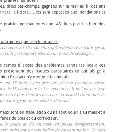
es prairies humides
?
les, dites bas-champs, gagnées sur la mer au fil des ans
rrière le littoral. Elles sont exposées aux inondations et
 prairies permanentes dont 45 dites prairies humides
s.
 contraintes que cela lui impose
:
 parcelles au 10 mai, alors qu’on démarre le pâturage au
iries. Il y a toujours environ un mois de décalage".
e temps il existe des problèmes sanitaires liés à ces
ls présentent des risques parasitaires ce qui oblige à
thieu Brassart n'y met que les bœufs.
ls ont 15 mois à peu près lors de leur première saison
ntre le 15 octobre et le 1er novembre. Il ne faut pas trop
ne rentre plus dans les parcelles à cause de l’humidité. Ils
de pâturage et on les vend à 30 mois".
aux sont en stabulation où ils sont nourris au maïs et à
 fanes de pois et du correcteur.
 la pulpe et du tourteau en phase d’engraissement.
 c’est qu’ils ont un bon indice de consommation. On sort