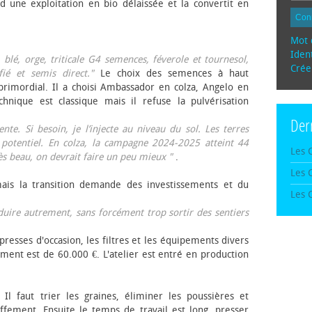
d une exploitation en bio délaissée et la convertit en
Con
Mot 
Ident
, blé, orge, triticale G4 semences, féverole et tournesol,
Crée
fié et semis direct."
Le choix des semences à haut
rimordial. Il a choisi Ambassador en colza, Angelo en
echnique est classique mais il refuse la pulvérisation
Der
te. Si besoin, je l’injecte au niveau du sol. Les terres
 potentiel. En colza, la campagne 2024-2025 atteint 44
Les 
rès beau, on devrait faire un peu mieux "
.
Les 
mais la transition demande des investissements et du
Les 
oduire autrement, sans forcément trop sortir des sentiers
presses d'occasion, les filtres et les équipements divers
ement est de 60.000 €. L'atelier est entré en production
 Il faut trier les graines, éliminer les poussières et
ffement. Ensuite le temps de travail est long, presser