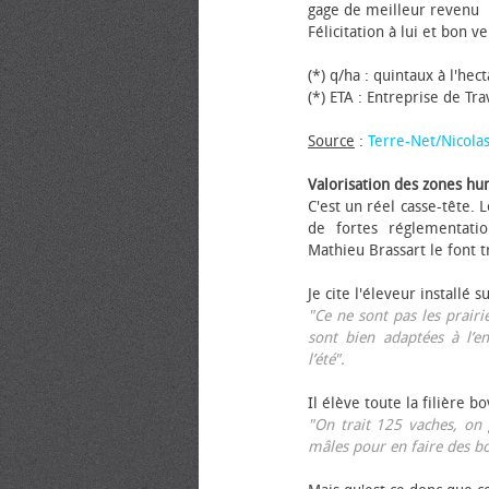
gage de meilleur revenu
Félicitation à lui et bon ve
(*) q/ha : quintaux à l'hec
(*) ETA : Entreprise de Tr
Source
:
Terre-Net/Nicola
Valorisation des zones hu
C'est un réel casse-tête.
de fortes réglementati
Mathieu Brassart le font t
Je cite l'éleveur installé s
"Ce ne sont pas les prairie
sont bien adaptées à l’e
l’été".
Il élève toute la filière b
"On trait 125 vaches, on 
mâles pour en faire des b