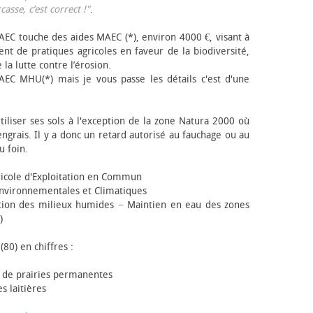
sse, c’est correct !"
.
EC touche des aides MAEC (*), environ 4000 €, visant à
t de pratiques agricoles en faveur de la biodiversité,
 la lutte contre l’érosion.
AEC MHU(*) mais je vous passe les détails c'est d'une
tiliser ses sols à l'exception de la zone Natura 2000 où
engrais. Il y a donc un retard autorisé au fauchage ou au
u foin.
icole d'Exploitation en Commun
nvironnementales et Climatiques
ion des milieux humides − Maintien en eau des zones
)
(80) en chiffres :
 de prairies permanentes
s laitières