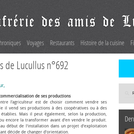
hroniques
Voyages
Restaurants
Histoire de la cuisine
F
s de Lucullus n°692
ur,
commercialisation de ses productions
ntre l’agriculteur est de choisir comment vendre ses
le il vend ses productions à des coopératives ou à des
s établies. Mais il peut également, selon la production,
Der
 ou encore la transformer avant d'en vendre le produit.
au début de l'installation dans un projet d'exploitation
itant décide de changer d'orientation.