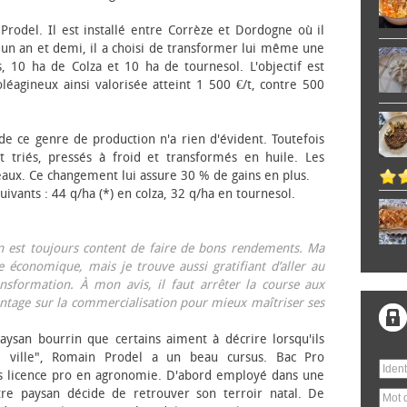
 Prodel. Il est installé entre Corrèze et Dordogne où il
, un an et demi, il a choisi de transformer lui même une
, 10 ha de Colza et 10 ha de tournesol. L'objectif est
éagineux ainsi valorisée atteint 1 500 €/t, contre 500
 de ce genre de production n'a rien d'évident. Toutefois
 triés, pressés à froid et transformés en huile. Les
eaux. Ce changement lui assure 30 % de gains en plus.
ivants : 44 q/ha (*) en colza, 32 q/ha en tournesol.
on est toujours content de faire de bons rendements. Ma
 économique, mais je trouve aussi gratifiant d’aller au
nsformation. À mon avis, il faut arrêter la course aux
tage sur la commercialisation pour mieux maîtriser ses
aysan bourrin que certains aiment à décrire lorsqu'ils
e ville", Romain Prodel a un beau cursus. Bac Pro
s licence pro en agronomie. D'abord employé dans une
tre paysan décide de retrouver son terroir natal. De