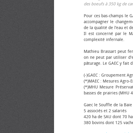
des bœufs à 350 kg de carca
Pour ces bas-champs le GA
accompagner le changemen
de la qualité de l’eau et de
Il est concerné par le M
complexité infernale.
Mathieu Brassart peut fer
on ne peut par utiliser d'
pâturage. Le GAEC y fait d
(-)GAEC : Groupement Agr
(*)MAEC : Mesures Agro-E
(*)MHU Mesure Préservat
basses de prairies (MHU 4
Gaec le Souffle de la Baie 
5 associés et 2 salariés
420 ha de SAU dont 70 ha
380 bovins dont 125 vache