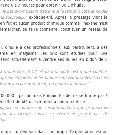
rend 6 à 7 heures pour obtenir 80 L d'huile.
r ne pas avoir besoin d’être tout le temps à côté et ne pas
les tourteaux."
explique-t'il. Après le pressage vient le
en fût et aucun produit chimique comme l'hexane n'est
e démarcher, se faire connaître, constituer un réseau de
L d'huile à des professionnels, aux particuliers, à des
même en magasins. Les prix sont étudiés pour une
Il tend actuellement à vendre ses huiles en bidon de 5
est moins cher, 4 €/l, et de mon côté c’est moins coûteux
 qu’une étiquette, et les bidons sont réutilisables. En trois
a ferme au consommateur, un bidon est amorti."
 100.000 L par an mais Romain Prodel ne se limite pas à
 vend 30 t de blé directement à une minoterie.
r rapport au nombre de consommateurs que je pourrais
our les circuits courts se vérifie et je n’ai pas de
eur."
 compris qu'évoluer dans son projet d'exploitation est un