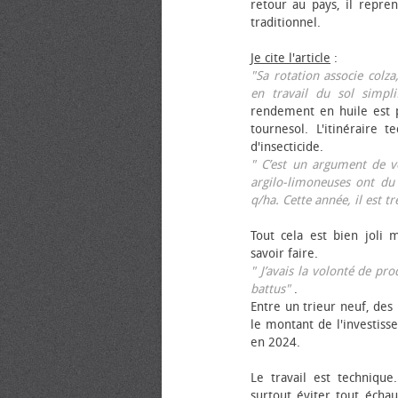
retour au pays, il repren
traditionnel.
Je cite l'article
:
"Sa rotation associe colza
en travail du sol simpli
rendement en huile est p
tournesol. L'itinéraire t
d'insecticide.
" C’est un argument de ven
argilo-limoneuses ont du
q/ha. Cette année, il est t
Tout cela est bien joli 
savoir faire.
" J’avais la volonté de pr
battus"
.
Entre un trieur neuf, des 
le montant de l'investiss
en 2024.
Le travail est technique.
surtout éviter tout échau