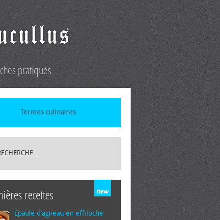
iches pratiques
Termes culinaires
nières recettes
Épaule d’agneau en effiloché