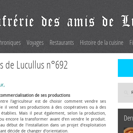
hroniques
Voyages
Restaurants
Histoire de la cuisine
F
s de Lucullus n°692
ur,
commercialisation de ses productions
ntre l’agriculteur est de choisir comment vendre ses
le il vend ses productions à des coopératives ou à des
s établies. Mais il peut également, selon la production,
Der
 ou encore la transformer avant d'en vendre le produit.
au début de l'installation dans un projet d'exploitation
itant décide de changer d'orientation.