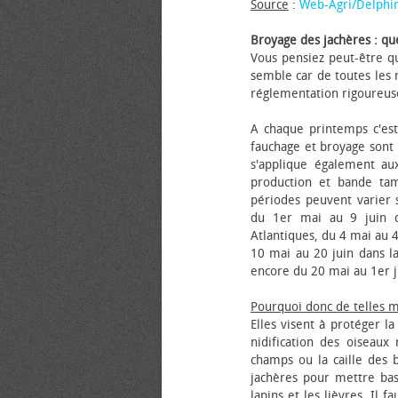
Source
:
Web-Agri/Delphi
Broyage des jachères : que
Vous pensiez peut-être qu
semble car de toutes les m
réglementation rigoureus
A chaque printemps c'est
fauchage et broyage sont i
s'applique également au
production et bande tam
périodes peuvent varier s
du 1er mai au 9 juin da
Atlantiques, du 4 mai au 4
10 mai au 20 juin dans la
encore du 20 mai au 1er j
Pourquoi donc de telles 
Elles visent à protéger l
nidification des oiseaux
champs ou la caille des 
jachères pour mettre bas
lapins et les lièvres. Il 