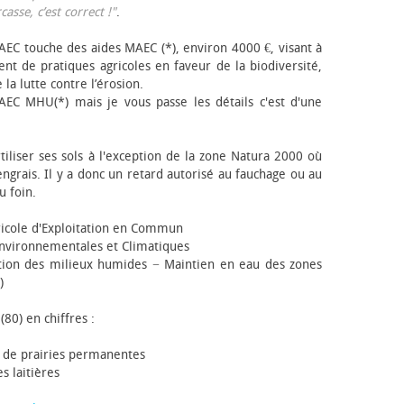
sse, c’est correct !"
.
EC touche des aides MAEC (*), environ 4000 €, visant à
t de pratiques agricoles en faveur de la biodiversité,
 la lutte contre l’érosion.
AEC MHU(*) mais je vous passe les détails c'est d'une
tiliser ses sols à l'exception de la zone Natura 2000 où
engrais. Il y a donc un retard autorisé au fauchage ou au
u foin.
icole d'Exploitation en Commun
nvironnementales et Climatiques
ion des milieux humides − Maintien en eau des zones
)
(80) en chiffres :
 de prairies permanentes
s laitières