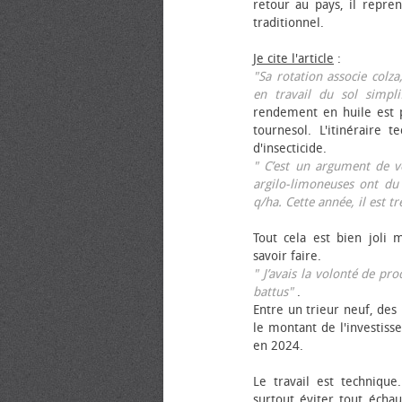
retour au pays, il repren
traditionnel.
Je cite l'article
:
"Sa rotation associe colza
en travail du sol simpli
rendement en huile est p
tournesol. L'itinéraire t
d'insecticide.
" C’est un argument de ven
argilo-limoneuses ont du
q/ha. Cette année, il est t
Tout cela est bien joli 
savoir faire.
" J’avais la volonté de pr
battus"
.
Entre un trieur neuf, des 
le montant de l'investiss
en 2024.
Le travail est technique.
surtout éviter tout échau