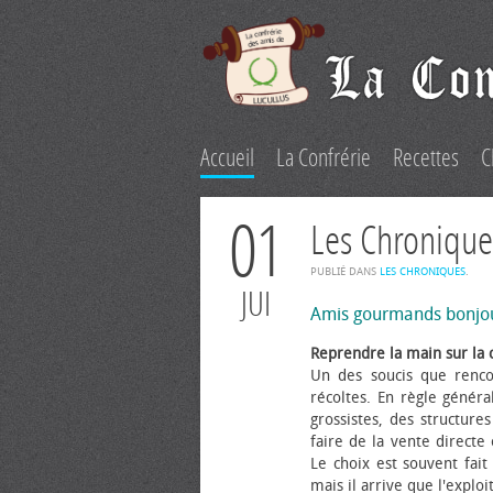
Accueil
La Confrérie
Recettes
C
01
Les Chronique
PUBLIÉ DANS
LES CHRONIQUES
.
JUI
Amis gourmands bonjo
Reprendre la main sur la 
Un des soucis que renco
récoltes. En règle généra
grossistes, des structure
faire de la vente directe
Le choix est souvent fait 
mais il arrive que l'explo