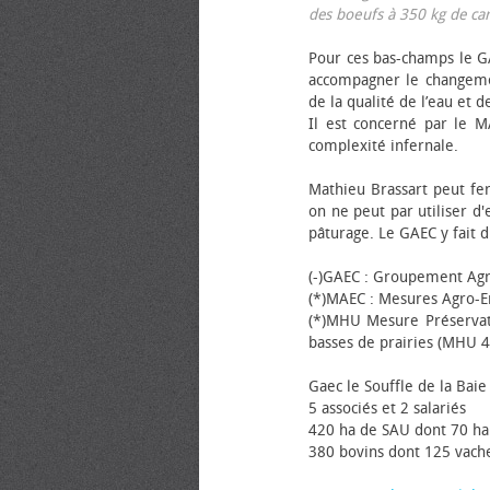
des bœufs à 350 kg de carca
Pour ces bas-champs le GA
accompagner le changemen
de la qualité de l’eau et de
Il est concerné par le M
complexité infernale.
Mathieu Brassart peut fer
on ne peut par utiliser d'
pâturage. Le GAEC y fait d
(-)GAEC : Groupement Agr
(*)MAEC : Mesures Agro-E
(*)MHU Mesure Préservat
basses de prairies (MHU 4
Gaec le Souffle de la Baie 
5 associés et 2 salariés
420 ha de SAU dont 70 ha
380 bovins dont 125 vache