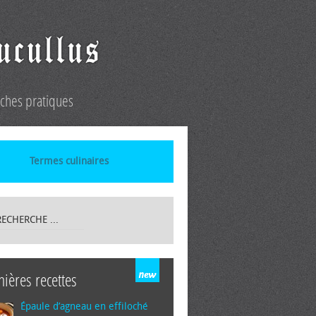
iches pratiques
Termes culinaires
nières recettes
Épaule d’agneau en effiloché