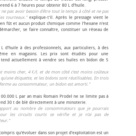
rend 6 à 7 heures pour obtenir 80 L d'huile.
r ne pas avoir besoin d’être tout le temps à côté et ne pas
les tourteaux."
explique-t'il. Après le pressage vient le
en fût et aucun produit chimique comme l'hexane n'est
e démarcher, se faire connaître, constituer un réseau de
L d'huile à des professionnels, aux particuliers, à des
même en magasins. Les prix sont étudiés pour une
Il tend actuellement à vendre ses huiles en bidon de 5
est moins cher, 4 €/l, et de mon côté c’est moins coûteux
 qu’une étiquette, et les bidons sont réutilisables. En trois
a ferme au consommateur, un bidon est amorti."
 100.000 L par an mais Romain Prodel ne se limite pas à
 vend 30 t de blé directement à une minoterie.
r rapport au nombre de consommateurs que je pourrais
our les circuits courts se vérifie et je n’ai pas de
eur."
 compris qu'évoluer dans son projet d'exploitation est un