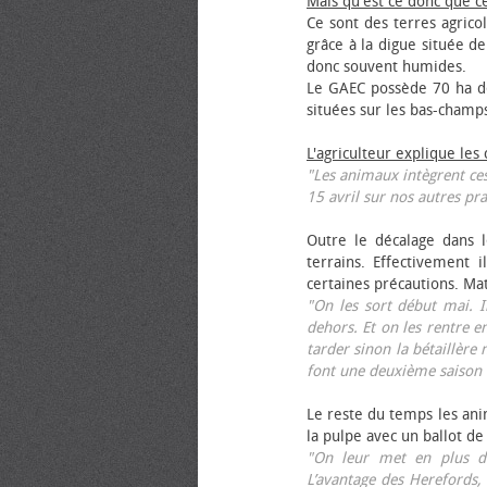
Mais qu'est ce donc que c
Ce sont des terres agrico
grâce à la digue située de
donc souvent humides.
Le GAEC possède 70 ha de
situées sur les bas-champ
L'agriculteur explique les
"Les animaux intègrent ces
15 avril sur nos autres pra
Outre le décalage dans l
terrains. Effectivement i
certaines précautions. Ma
"On les sort début mai. I
dehors. Et on les rentre e
tarder sinon la bétaillère 
font une deuxième saison 
Le reste du temps les anim
la pulpe avec un ballot de
"On leur met en plus de
L’avantage des Herefords,