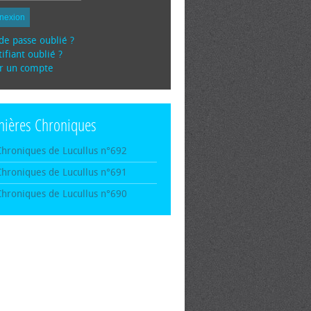
nexion
de passe oublié ?
ifiant oublié ?
r un compte
nières Chroniques
Chroniques de Lucullus n°692
Chroniques de Lucullus n°691
Chroniques de Lucullus n°690