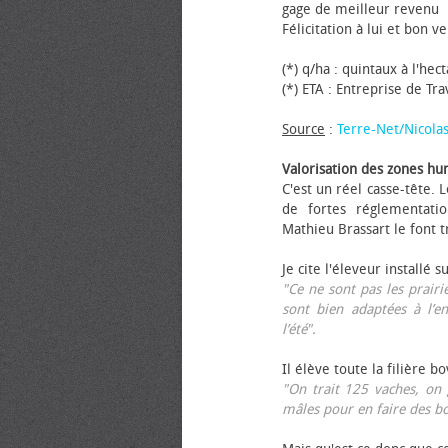
gage de meilleur revenu
Félicitation à lui et bon ve
(*) q/ha : quintaux à l'hec
(*) ETA : Entreprise de Tr
Source
:
Terre-Net/Nicola
Valorisation des zones hu
C'est un réel casse-tête.
de fortes réglementati
Mathieu Brassart le font t
Je cite l'éleveur installé s
"Ce ne sont pas les prairie
sont bien adaptées à l’e
l’été".
Il élève toute la filière b
"On trait 125 vaches, on 
mâles pour en faire des b