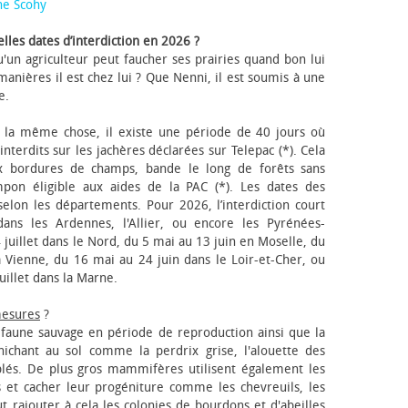
ne Scohy
lles dates d’interdiction en 2026 ?
'un agriculteur peut faucher ses prairies quand bon lui
anières il est chez lui ? Que Nenni, il est soumis à une
e.
 la même chose, il existe une période de 40 jours où
nterdits sur les jachères déclarées sur Telepac (*). Cela
x bordures de champs, bande le long de forêts sans
pon éligible aux aides de la PAC (*). Les dates des
elon les départements. Pour 2026, l’interdiction court
ns les Ardennes, l'Allier, ou encore les Pyrénées-
 juillet dans le Nord, du 5 mai au 13 juin en Moselle, du
 Vienne, du 16 mai au 24 juin dans le Loir-et-Cher, ou
uillet dans la Marne.
mesures
?
a faune sauvage en période de reproduction ainsi que la
 nichant au sol comme la perdrix grise, l'alouette des
blés. De plus gros mammifères utilisent également les
 et cacher leur progéniture comme les chevreuils, les
faut rajouter à cela les colonies de bourdons et d'abeilles