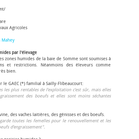
nt/
tare
avaux Agricoles
s Mahey
mides par l'élevage
 Les zones humides de la baie de Somme sont soumises à
ons et restrictions. Néanmoins des éleveurs comme
rès bien.
ur le GAEC (*) familial à Sailly-Flibeaucourt:
s les plus rentables de l’exploitation c’est sûr, mais elles
ngraissement des bœufs et elles sont moins séchantes
ovine, des vaches laitières, des génisses et des bœufs.
garde toutes les femelles pour le renouvellement et les
œufs d’engraissement".