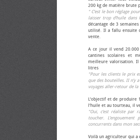
200 kg de matière brute p
" C’est le bon réglage pou
laisser trop d’huile dans 
décantage de 3 semaines 
utilisé. Il a fallu ensuit
vente.
A ce jour il vend 20.000 
cantines scolaires et 
meilleure valorisation. 
litres
"Pour les clients le prix 
que des bouteilles. II n’y a
voyages aller-retour de l
L'objectif et de produire
l'huile et au tourteau, il
"Oui, c’est réaliste pa
toucher. L’engouement p
concurrents dans mon sect
Voilà un agriculteur qui a