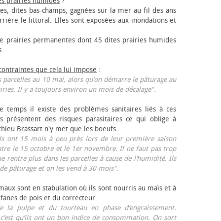
es prairies humides
?
les, dites bas-champs, gagnées sur la mer au fil des ans
rrière le littoral. Elles sont exposées aux inondations et
 prairies permanentes dont 45 dites prairies humides
s.
 contraintes que cela lui impose
:
 parcelles au 10 mai, alors qu’on démarre le pâturage au
iries. Il y a toujours environ un mois de décalage".
e temps il existe des problèmes sanitaires liés à ces
ls présentent des risques parasitaires ce qui oblige à
thieu Brassart n'y met que les bœufs.
ls ont 15 mois à peu près lors de leur première saison
ntre le 15 octobre et le 1er novembre. Il ne faut pas trop
ne rentre plus dans les parcelles à cause de l’humidité. Ils
de pâturage et on les vend à 30 mois".
aux sont en stabulation où ils sont nourris au maïs et à
 fanes de pois et du correcteur.
 la pulpe et du tourteau en phase d’engraissement.
 c’est qu’ils ont un bon indice de consommation. On sort