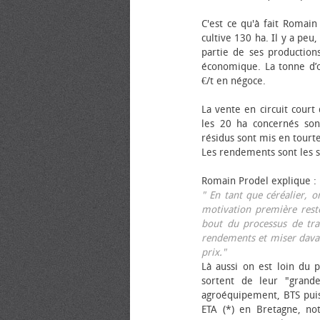
C'est ce qu'à fait Romain
cultive 130 ha. Il y a peu
partie de ses productions
économique. La tonne d’ol
€/t en négoce.
La vente en circuit court
les 20 ha concernés sont
résidus sont mis en tourt
Les rendements sont les su
Romain Prodel explique :
" En tant que céréalier, 
motivation première reste
bout du processus de tra
rendements et miser davan
prix."
Là aussi on est loin du p
sortent de leur "grand
agroéquipement, BTS pui
ETA (*) en Bretagne, no