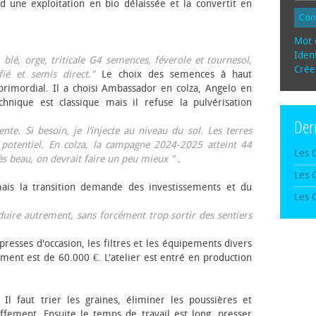
d une exploitation en bio délaissée et la convertit en
Con
Mot 
Ident
, blé, orge, triticale G4 semences, féverole et tournesol,
Crée
fié et semis direct."
Le choix des semences à haut
rimordial. Il a choisi Ambassador en colza, Angelo en
echnique est classique mais il refuse la pulvérisation
Der
te. Si besoin, je l’injecte au niveau du sol. Les terres
 potentiel. En colza, la campagne 2024-2025 atteint 44
Les 
rès beau, on devrait faire un peu mieux "
.
Les 
mais la transition demande des investissements et du
Les 
oduire autrement, sans forcément trop sortir des sentiers
presses d'occasion, les filtres et les équipements divers
ement est de 60.000 €. L'atelier est entré en production
 Il faut trier les graines, éliminer les poussières et
ffement. Ensuite le temps de travail est long, presser