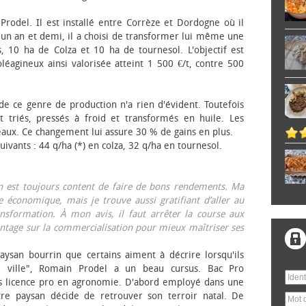
 Prodel. Il est installé entre Corrèze et Dordogne où il
, un an et demi, il a choisi de transformer lui même une
, 10 ha de Colza et 10 ha de tournesol. L'objectif est
éagineux ainsi valorisée atteint 1 500 €/t, contre 500
 de ce genre de production n'a rien d'évident. Toutefois
 triés, pressés à froid et transformés en huile. Les
eaux. Ce changement lui assure 30 % de gains en plus.
ivants : 44 q/ha (*) en colza, 32 q/ha en tournesol.
on est toujours content de faire de bons rendements. Ma
 économique, mais je trouve aussi gratifiant d’aller au
nsformation. À mon avis, il faut arrêter la course aux
tage sur la commercialisation pour mieux maîtriser ses
aysan bourrin que certains aiment à décrire lorsqu'ils
e ville", Romain Prodel a un beau cursus. Bac Pro
s licence pro en agronomie. D'abord employé dans une
tre paysan décide de retrouver son terroir natal. De