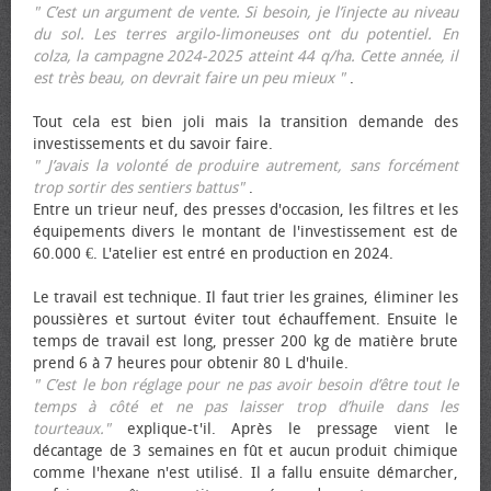
" C’est un argument de vente. Si besoin, je l’injecte au niveau
du sol. Les terres argilo-limoneuses ont du potentiel. En
colza, la campagne 2024-2025 atteint 44 q/ha. Cette année, il
est très beau, on devrait faire un peu mieux "
.
Tout cela est bien joli mais la transition demande des
investissements et du savoir faire.
" J’avais la volonté de produire autrement, sans forcément
trop sortir des sentiers battus"
.
Entre un trieur neuf, des presses d'occasion, les filtres et les
équipements divers le montant de l'investissement est de
60.000 €. L'atelier est entré en production en 2024.
Le travail est technique. Il faut trier les graines, éliminer les
poussières et surtout éviter tout échauffement. Ensuite le
temps de travail est long, presser 200 kg de matière brute
prend 6 à 7 heures pour obtenir 80 L d'huile.
" C’est le bon réglage pour ne pas avoir besoin d’être tout le
temps à côté et ne pas laisser trop d’huile dans les
tourteaux."
explique-t'il. Après le pressage vient le
décantage de 3 semaines en fût et aucun produit chimique
comme l'hexane n'est utilisé. Il a fallu ensuite démarcher,