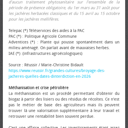
d'aucun traitement phytosanitaire sur l'ensemble de la
période de présence obligatoire, du 1er mars au 31 août pour
les jachères herbacées classiques et du 15 avril au 15 octobre
pour les jachères mellifères.
Telepac (*) Téléservices des aides à la PAC
PAC (*) : Politique Agricole Commune
Adventices (*) : Plante qui pousse spontanément dans un
milieu aménagé. On parlait avant de mauvaises herbes.
IAE (*) :(infrastructures agroécologiques)
Source : Réussir / Marie-Christine Bidault
https://www.reussir.fr/grandes-cultures/broyage-des-
jacheres-quelles-dates-dinterdiction-en-2026
Méthanisation et crise pétrolière
La méthanisation est un procédé permettant d'obtenir du
biogaz à partir des lisiers ou des résidus de récoltes. Ce n'est
pas le métier de base des agriculteurs mais ils peuvent
trouver là une valorisation supplémentaire à leur travail et
retrouver une rentabilité bien souvent perdue.
C'est une affaire collective. Les investissements étant assez