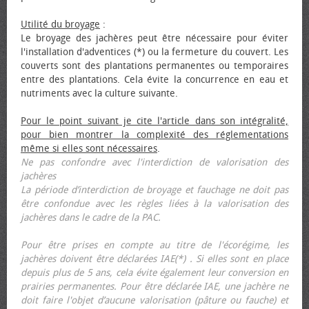
Utilité du broyage
:
Le broyage des jachères peut être nécessaire pour éviter
l'installation d'adventices (*) ou la fermeture du couvert. Les
couverts sont des plantations permanentes ou temporaires
entre des plantations. Cela évite la concurrence en eau et
nutriments avec la culture suivante.
Pour le point suivant je cite l'article dans son intégralité,
pour bien montrer la complexité des réglementations
même si elles sont nécessaires
.
Ne pas confondre avec l'interdiction de valorisation des
jachères
La période d’interdiction de broyage et fauchage ne doit pas
être confondue avec les règles liées à la valorisation des
jachères dans le cadre de la PAC.
Pour être prises en compte au titre de l'écorégime, les
jachères doivent être déclarées IAE(*) . Si elles sont en place
depuis plus de 5 ans, cela évite également leur conversion en
prairies permanentes. Pour être déclarée IAE, une jachère ne
doit faire l'objet d’aucune valorisation (pâture ou fauche) et