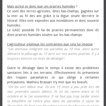
Mais qu'est ce donc que ces prairies humides
?
Ce sont des terres agricoles, dites bas-champs, gagnées sur
la mer au fil des ans grâce à la digue située derrière le
littoral. Elles sont exposées aux inondations et donc souvent
humides.
Le GAEC possède 70 ha de prairies permanentes dont 45
dites prairies humides situées sur les bas-champs.
L'agriculteur explique les contraintes que cela lui impose
:
"Les animaux intègrent ces parcelles au 10 mai, alors qu’on
démarre le pâturage au 15 avril sur nos autres prairies. Il y a
toujours environ un mois de décalage".
Outre le décalage dans le temps il existe des problèmes
sanitaires liés à ces terrains. Effectivement ils présentent
des risques parasitaires ce qui oblige à certaines
précautions. Mathieu Brassart n'y met que les bœufs.
"On les sort début mai. Ils ont 15 mois à peu près lors de
leur première saison dehors. Et on les rentre entre le 15
octobre et le 1er novembre. Il ne faut pas trop tarder sinon
la bétaillère ne rentre plus dans les parcelles à cause de
l’humidité. Ils font une deuxième saison de pâturage et on les