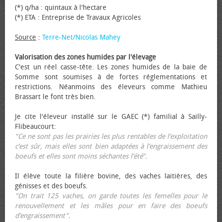
(*) q/ha : quintaux à l'hectare
(*) ETA : Entreprise de Travaux Agricoles
Source
:
Terre-Net/Nicolas Mahey
Valorisation des zones humides par l'élevage
C'est un réel casse-tête. Les zones humides de la baie de
Somme sont soumises à de fortes réglementations et
restrictions. Néanmoins des éleveurs comme Mathieu
Brassart le font très bien.
Je cite l'éleveur installé sur le GAEC (*) familial à Sailly-
Flibeaucourt:
"Ce ne sont pas les prairies les plus rentables de l’exploitation
c’est sûr, mais elles sont bien adaptées à l’engraissement des
bœufs et elles sont moins séchantes l’été".
Il élève toute la filière bovine, des vaches laitières, des
génisses et des bœufs.
"On trait 125 vaches, on garde toutes les femelles pour le
renouvellement et les mâles pour en faire des bœufs
d’engraissement".