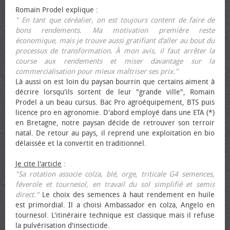
Romain Prodel explique :
" En tant que céréalier, on est toujours content de faire de
bons rendements. Ma motivation première reste
économique, mais je trouve aussi gratifiant d’aller au bout du
processus de transformation. À mon avis, il faut arrêter la
course aux rendements et miser davantage sur la
commercialisation pour mieux maîtriser ses prix."
Là aussi on est loin du paysan bourrin que certains aiment à
décrire lorsqu'ils sortent de leur "grande ville", Romain
Prodel a un beau cursus. Bac Pro agroéquipement, BTS puis
licence pro en agronomie. D'abord employé dans une ETA (*)
en Bretagne, notre paysan décide de retrouver son terroir
natal. De retour au pays, il reprend une exploitation en bio
délaissée et la convertit en traditionnel.
Je cite l'article
:
"Sa rotation associe colza, blé, orge, triticale G4 semences,
féverole et tournesol, en travail du sol simplifié et semis
direct."
Le choix des semences à haut rendement en huile
est primordial. Il a choisi Ambassador en colza, Angelo en
tournesol. L'itinéraire technique est classique mais il refuse
la pulvérisation d'insecticide.