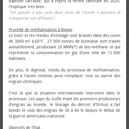
Baptiste Sarraute, qui a repris la ferme familiale en 2020,
l'explique très bien :
"On passait à peu près deux mois de l'année à épandre et
transporter ces effluents"
.
Procédé de méthanisation à Blajan
:
Le lisier et les résidus d'ensilage sont brassés dans des cuves
de 3000 m³ à 60°C . 27 000 tonnes de biomasse sont traités
annuellement, produisant 20 MWh(*) de bio-méthane ce qui
représente la consommation en gaz d'une ville de 12.000
habitants.
De plus, le digestat, résidu du processus de méthanisation,
grâce à l'azote contenu peut remplacer tout ou partie des
engrais chimiques.
C'est là que la situation internationale intervient dans le
processus. Les pays du Golfe étant les premiers producteurs
d'engrais au monde, le blocage du détroit d'Ormuz a fait
bondir le coût des engrais de 30 à 40 % depuis le début de
la guerre américano-iranienne.
Objectifs de l’État
: