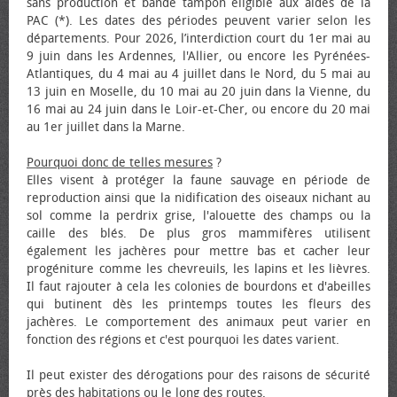
sans production et bande tampon éligible aux aides de la
PAC (*). Les dates des périodes peuvent varier selon les
départements. Pour 2026, l’interdiction court du 1er mai au
9 juin dans les Ardennes, l'Allier, ou encore les Pyrénées-
Atlantiques, du 4 mai au 4 juillet dans le Nord, du 5 mai au
13 juin en Moselle, du 10 mai au 20 juin dans la Vienne, du
16 mai au 24 juin dans le Loir-et-Cher, ou encore du 20 mai
au 1er juillet dans la Marne.
Pourquoi donc de telles mesures
?
Elles visent à protéger la faune sauvage en période de
reproduction ainsi que la nidification des oiseaux nichant au
sol comme la perdrix grise, l'alouette des champs ou la
caille des blés. De plus gros mammifères utilisent
également les jachères pour mettre bas et cacher leur
progéniture comme les chevreuils, les lapins et les lièvres.
Il faut rajouter à cela les colonies de bourdons et d'abeilles
qui butinent dès les printemps toutes les fleurs des
jachères. Le comportement des animaux peut varier en
fonction des régions et c'est pourquoi les dates varient.
Il peut exister des dérogations pour des raisons de sécurité
près des habitations ou le long des routes.