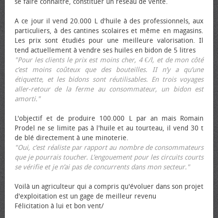
se faire connaître, constituer un réseau de vente.
A ce jour il vend 20.000 L d'huile à des professionnels, aux
particuliers, à des cantines scolaires et même en magasins.
Les prix sont étudiés pour une meilleure valorisation. Il
tend actuellement à vendre ses huiles en bidon de 5 litres
"Pour les clients le prix est moins cher, 4 €/l, et de mon côté
c’est moins coûteux que des bouteilles. II n’y a qu’une
étiquette, et les bidons sont réutilisables. En trois voyages
aller-retour de la ferme au consommateur, un bidon est
amorti."
L'objectif et de produire 100.000 L par an mais Romain
Prodel ne se limite pas à l'huile et au tourteau, il vend 30 t
de blé directement à une minoterie.
"Oui, c’est réaliste par rapport au nombre de consommateurs
que je pourrais toucher. L’engouement pour les circuits courts
se vérifie et je n’ai pas de concurrents dans mon secteur."
Voilà un agriculteur qui a compris qu'évoluer dans son projet
d'exploitation est un gage de meilleur revenu
Félicitation à lui et bon vent/