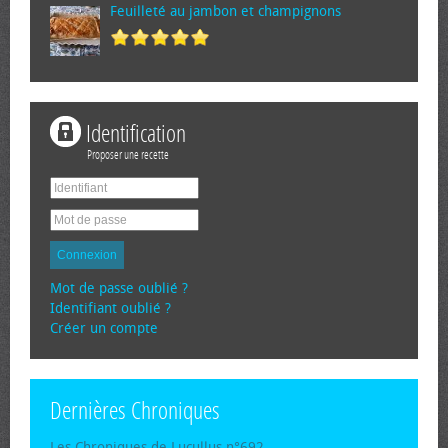
Feuilleté au jambon et champignons
Identification
Proposer une recette
Connexion
Mot de passe oublié ?
Identifiant oublié ?
Créer un compte
Dernières Chroniques
Les Chroniques de Lucullus n°692