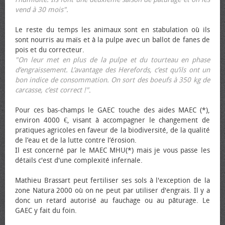
vend à 30 mois".
Le reste du temps les animaux sont en stabulation où ils
sont nourris au maïs et à la pulpe avec un ballot de fanes de
pois et du correcteur.
"On leur met en plus de la pulpe et du tourteau en phase
d’engraissement. L’avantage des Herefords, c’est qu’ils ont un
bon indice de consommation. On sort des bœufs à 350 kg de
carcasse, c’est correct !"
.
Pour ces bas-champs le GAEC touche des aides MAEC (*),
environ 4000 €, visant à accompagner le changement de
pratiques agricoles en faveur de la biodiversité, de la qualité
de l’eau et de la lutte contre l’érosion.
Il est concerné par le MAEC MHU(*) mais je vous passe les
détails c'est d'une complexité infernale.
Mathieu Brassart peut fertiliser ses sols à l'exception de la
zone Natura 2000 où on ne peut par utiliser d'engrais. Il y a
donc un retard autorisé au fauchage ou au pâturage. Le
GAEC y fait du foin.