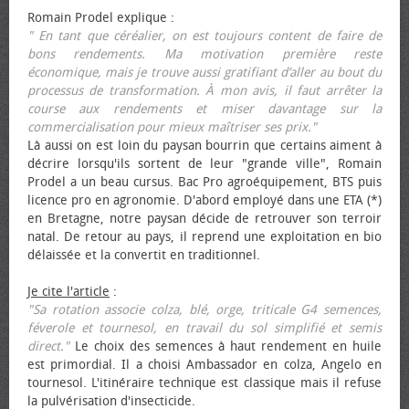
Romain Prodel explique :
" En tant que céréalier, on est toujours content de faire de
bons rendements. Ma motivation première reste
économique, mais je trouve aussi gratifiant d’aller au bout du
processus de transformation. À mon avis, il faut arrêter la
course aux rendements et miser davantage sur la
commercialisation pour mieux maîtriser ses prix."
Là aussi on est loin du paysan bourrin que certains aiment à
décrire lorsqu'ils sortent de leur "grande ville", Romain
Prodel a un beau cursus. Bac Pro agroéquipement, BTS puis
licence pro en agronomie. D'abord employé dans une ETA (*)
en Bretagne, notre paysan décide de retrouver son terroir
natal. De retour au pays, il reprend une exploitation en bio
délaissée et la convertit en traditionnel.
Je cite l'article
:
"Sa rotation associe colza, blé, orge, triticale G4 semences,
féverole et tournesol, en travail du sol simplifié et semis
direct."
Le choix des semences à haut rendement en huile
est primordial. Il a choisi Ambassador en colza, Angelo en
tournesol. L'itinéraire technique est classique mais il refuse
la pulvérisation d'insecticide.