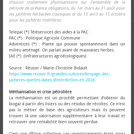
d'aucun traitement phytosanitaire sur l'ensemble de la
période de présence obligatoire, du 1er mars au 31 août pour
les jachères herbacées classiques et du 15 avril au 15 octobre
pour les jachères mellifères.
Telepac (*) Téléservices des aides à la PAC
PAC (*) : Politique Agricole Commune
Adventices (*) : Plante qui pousse spontanément dans un
milieu aménagé. On parlait avant de mauvaises herbes.
IAE (*) :(infrastructures agroécologiques)
Source : Réussir / Marie-Christine Bidault
https://www.reussir.fr/grandes-cultures/broyage-des-
jacheres-quelles-dates-dinterdiction-en-2026
Méthanisation et crise pétrolière
La méthanisation est un procédé permettant d'obtenir du
biogaz à partir des lisiers ou des résidus de récoltes. Ce n'est
pas le métier de base des agriculteurs mais ils peuvent
trouver là une valorisation supplémentaire à leur travail et
retrouver une rentabilité bien souvent perdue.
C'est une affaire collective. Les investissements étant assez