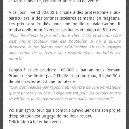
se faire connaître, constituer un réseau de vente.
A ce jour il vend 20.000 L d'huile à des professionnels, aux
particuliers, à des cantines scolaires et même en magasins.
Les prix sont étudiés pour une meilleure valorisation. Il
tend actuellement à vendre ses huiles en bidon de 5 litres
"Pour les clients le prix est moins cher, 4 €/l, et de mon côté
c’est moins coûteux que des bouteilles. II n’y a qu’une
étiquette, et les bidons sont réutilisables. En trois voyages
aller-retour de la ferme au consommateur, un bidon est
amorti."
L'objectif et de produire 100.000 L par an mais Romain
Prodel ne se limite pas à l'huile et au tourteau, il vend 30 t
de blé directement à une minoterie.
"Oui, c’est réaliste par rapport au nombre de consommateurs
que je pourrais toucher. L’engouement pour les circuits courts
se vérifie et je n’ai pas de concurrents dans mon secteur."
Voilà un agriculteur qui a compris qu'évoluer dans son projet
d'exploitation est un gage de meilleur revenu
Félicitation à lui et bon vent/