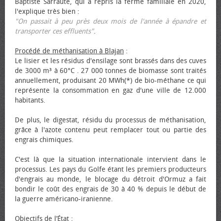
Baptiste Sarraute, qui a repris la ferme familiale en 2020,
l'explique très bien :
"On passait à peu près deux mois de l'année à épandre et
transporter ces effluents"
.
Procédé de méthanisation à Blajan
:
Le lisier et les résidus d'ensilage sont brassés dans des cuves
de 3000 m³ à 60°C . 27 000 tonnes de biomasse sont traités
annuellement, produisant 20 MWh(*) de bio-méthane ce qui
représente la consommation en gaz d'une ville de 12.000
habitants.
De plus, le digestat, résidu du processus de méthanisation,
grâce à l'azote contenu peut remplacer tout ou partie des
engrais chimiques.
C'est là que la situation internationale intervient dans le
processus. Les pays du Golfe étant les premiers producteurs
d'engrais au monde, le blocage du détroit d'Ormuz a fait
bondir le coût des engrais de 30 à 40 % depuis le début de
la guerre américano-iranienne.
Objectifs de l’État
: