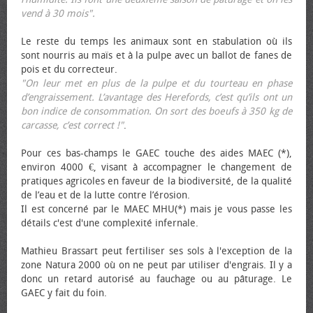
vend à 30 mois".
Le reste du temps les animaux sont en stabulation où ils
sont nourris au maïs et à la pulpe avec un ballot de fanes de
pois et du correcteur.
"On leur met en plus de la pulpe et du tourteau en phase
d’engraissement. L’avantage des Herefords, c’est qu’ils ont un
bon indice de consommation. On sort des bœufs à 350 kg de
carcasse, c’est correct !"
.
Pour ces bas-champs le GAEC touche des aides MAEC (*),
environ 4000 €, visant à accompagner le changement de
pratiques agricoles en faveur de la biodiversité, de la qualité
de l’eau et de la lutte contre l’érosion.
Il est concerné par le MAEC MHU(*) mais je vous passe les
détails c'est d'une complexité infernale.
Mathieu Brassart peut fertiliser ses sols à l'exception de la
zone Natura 2000 où on ne peut par utiliser d'engrais. Il y a
donc un retard autorisé au fauchage ou au pâturage. Le
GAEC y fait du foin.