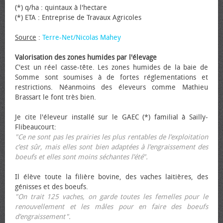
(*) q/ha : quintaux à l'hectare
(*) ETA : Entreprise de Travaux Agricoles
Source
:
Terre-Net/Nicolas Mahey
Valorisation des zones humides par l'élevage
C'est un réel casse-tête. Les zones humides de la baie de
Somme sont soumises à de fortes réglementations et
restrictions. Néanmoins des éleveurs comme Mathieu
Brassart le font très bien.
Je cite l'éleveur installé sur le GAEC (*) familial à Sailly-
Flibeaucourt:
"Ce ne sont pas les prairies les plus rentables de l’exploitation
c’est sûr, mais elles sont bien adaptées à l’engraissement des
bœufs et elles sont moins séchantes l’été".
Il élève toute la filière bovine, des vaches laitières, des
génisses et des bœufs.
"On trait 125 vaches, on garde toutes les femelles pour le
renouvellement et les mâles pour en faire des bœufs
d’engraissement".