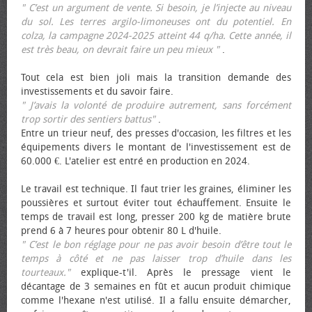
" C’est un argument de vente. Si besoin, je l’injecte au niveau
du sol. Les terres argilo-limoneuses ont du potentiel. En
colza, la campagne 2024-2025 atteint 44 q/ha. Cette année, il
est très beau, on devrait faire un peu mieux "
.
Tout cela est bien joli mais la transition demande des
investissements et du savoir faire.
" J’avais la volonté de produire autrement, sans forcément
trop sortir des sentiers battus"
.
Entre un trieur neuf, des presses d'occasion, les filtres et les
équipements divers le montant de l'investissement est de
60.000 €. L'atelier est entré en production en 2024.
Le travail est technique. Il faut trier les graines, éliminer les
poussières et surtout éviter tout échauffement. Ensuite le
temps de travail est long, presser 200 kg de matière brute
prend 6 à 7 heures pour obtenir 80 L d'huile.
" C’est le bon réglage pour ne pas avoir besoin d’être tout le
temps à côté et ne pas laisser trop d’huile dans les
tourteaux."
explique-t'il. Après le pressage vient le
décantage de 3 semaines en fût et aucun produit chimique
comme l'hexane n'est utilisé. Il a fallu ensuite démarcher,