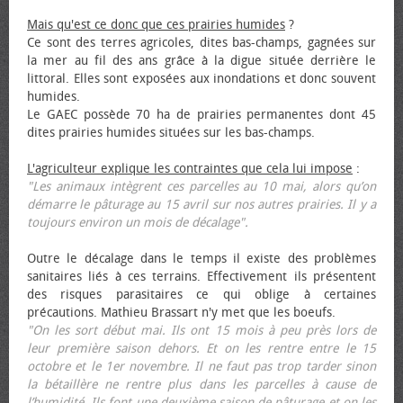
Mais qu'est ce donc que ces prairies humides
?
Ce sont des terres agricoles, dites bas-champs, gagnées sur
la mer au fil des ans grâce à la digue située derrière le
littoral. Elles sont exposées aux inondations et donc souvent
humides.
Le GAEC possède 70 ha de prairies permanentes dont 45
dites prairies humides situées sur les bas-champs.
L'agriculteur explique les contraintes que cela lui impose
:
"Les animaux intègrent ces parcelles au 10 mai, alors qu’on
démarre le pâturage au 15 avril sur nos autres prairies. Il y a
toujours environ un mois de décalage".
Outre le décalage dans le temps il existe des problèmes
sanitaires liés à ces terrains. Effectivement ils présentent
des risques parasitaires ce qui oblige à certaines
précautions. Mathieu Brassart n'y met que les bœufs.
"On les sort début mai. Ils ont 15 mois à peu près lors de
leur première saison dehors. Et on les rentre entre le 15
octobre et le 1er novembre. Il ne faut pas trop tarder sinon
la bétaillère ne rentre plus dans les parcelles à cause de
l’humidité. Ils font une deuxième saison de pâturage et on les