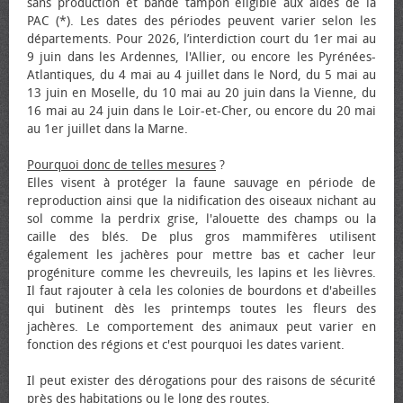
sans production et bande tampon éligible aux aides de la
PAC (*). Les dates des périodes peuvent varier selon les
départements. Pour 2026, l’interdiction court du 1er mai au
9 juin dans les Ardennes, l'Allier, ou encore les Pyrénées-
Atlantiques, du 4 mai au 4 juillet dans le Nord, du 5 mai au
13 juin en Moselle, du 10 mai au 20 juin dans la Vienne, du
16 mai au 24 juin dans le Loir-et-Cher, ou encore du 20 mai
au 1er juillet dans la Marne.
Pourquoi donc de telles mesures
?
Elles visent à protéger la faune sauvage en période de
reproduction ainsi que la nidification des oiseaux nichant au
sol comme la perdrix grise, l'alouette des champs ou la
caille des blés. De plus gros mammifères utilisent
également les jachères pour mettre bas et cacher leur
progéniture comme les chevreuils, les lapins et les lièvres.
Il faut rajouter à cela les colonies de bourdons et d'abeilles
qui butinent dès les printemps toutes les fleurs des
jachères. Le comportement des animaux peut varier en
fonction des régions et c'est pourquoi les dates varient.
Il peut exister des dérogations pour des raisons de sécurité
près des habitations ou le long des routes.