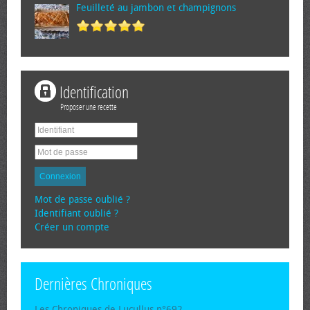
Feuilleté au jambon et champignons
Identification
Proposer une recette
Connexion
Mot de passe oublié ?
Identifiant oublié ?
Créer un compte
Dernières Chroniques
Les Chroniques de Lucullus n°692