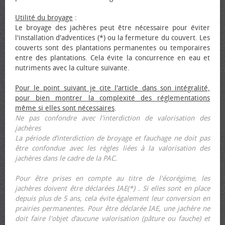
Utilité du broyage
:
Le broyage des jachères peut être nécessaire pour éviter
l'installation d'adventices (*) ou la fermeture du couvert. Les
couverts sont des plantations permanentes ou temporaires
entre des plantations. Cela évite la concurrence en eau et
nutriments avec la culture suivante.
Pour le point suivant je cite l'article dans son intégralité,
pour bien montrer la complexité des réglementations
même si elles sont nécessaires
.
Ne pas confondre avec l'interdiction de valorisation des
jachères
La période d’interdiction de broyage et fauchage ne doit pas
être confondue avec les règles liées à la valorisation des
jachères dans le cadre de la PAC.
Pour être prises en compte au titre de l'écorégime, les
jachères doivent être déclarées IAE(*) . Si elles sont en place
depuis plus de 5 ans, cela évite également leur conversion en
prairies permanentes. Pour être déclarée IAE, une jachère ne
doit faire l'objet d’aucune valorisation (pâture ou fauche) et