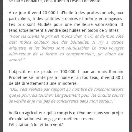
se faire connaître, constituer un réseau de vente.
A ce jour il vend 20.000 L d'huile à des professionnels, aux
particuliers, à des cantines scolaires et même en magasins.
Les prix sont étudiés pour une meilleure valorisation. Il
tend actuellement à vendre ses huiles en bidon de 5 litres
"Pour les clients le prix est moins cher, 4 €/l, et de mon côté
c’est moins coûteux que des bouteilles. II n’y a qu’une
étiquette, et les bidons sont réutilisables. En trois voyages
aller-retour de la ferme au consommateur, un bidon est
amorti."
L'objectif et de produire 100.000 L par an mais Romain
Prodel ne se limite pas à l'huile et au tourteau, il vend 30 t
de blé directement à une minoterie.
"Oui, c’est réaliste par rapport au nombre de consommateurs
que je pourrais toucher. L’engouement pour les circuits courts
se vérifie et je n’ai pas de concurrents dans mon secteur."
Voilà un agriculteur qui a compris qu'évoluer dans son projet
d'exploitation est un gage de meilleur revenu
Félicitation à lui et bon vent/