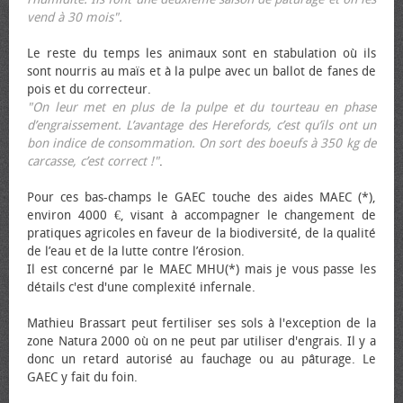
vend à 30 mois".
Le reste du temps les animaux sont en stabulation où ils
sont nourris au maïs et à la pulpe avec un ballot de fanes de
pois et du correcteur.
"On leur met en plus de la pulpe et du tourteau en phase
d’engraissement. L’avantage des Herefords, c’est qu’ils ont un
bon indice de consommation. On sort des bœufs à 350 kg de
carcasse, c’est correct !"
.
Pour ces bas-champs le GAEC touche des aides MAEC (*),
environ 4000 €, visant à accompagner le changement de
pratiques agricoles en faveur de la biodiversité, de la qualité
de l’eau et de la lutte contre l’érosion.
Il est concerné par le MAEC MHU(*) mais je vous passe les
détails c'est d'une complexité infernale.
Mathieu Brassart peut fertiliser ses sols à l'exception de la
zone Natura 2000 où on ne peut par utiliser d'engrais. Il y a
donc un retard autorisé au fauchage ou au pâturage. Le
GAEC y fait du foin.