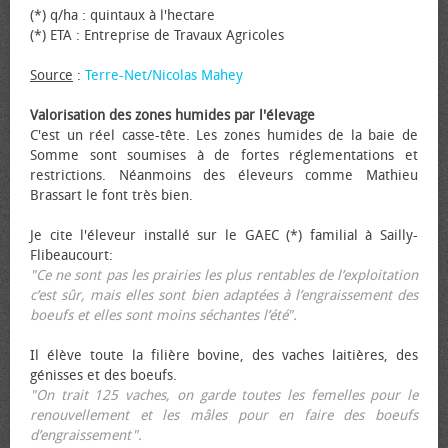
(*) q/ha : quintaux à l'hectare
(*) ETA : Entreprise de Travaux Agricoles
Source
:
Terre-Net/Nicolas Mahey
Valorisation des zones humides par l'élevage
C'est un réel casse-tête. Les zones humides de la baie de
Somme sont soumises à de fortes réglementations et
restrictions. Néanmoins des éleveurs comme Mathieu
Brassart le font très bien.
Je cite l'éleveur installé sur le GAEC (*) familial à Sailly-
Flibeaucourt:
"Ce ne sont pas les prairies les plus rentables de l’exploitation
c’est sûr, mais elles sont bien adaptées à l’engraissement des
bœufs et elles sont moins séchantes l’été".
Il élève toute la filière bovine, des vaches laitières, des
génisses et des bœufs.
"On trait 125 vaches, on garde toutes les femelles pour le
renouvellement et les mâles pour en faire des bœufs
d’engraissement".