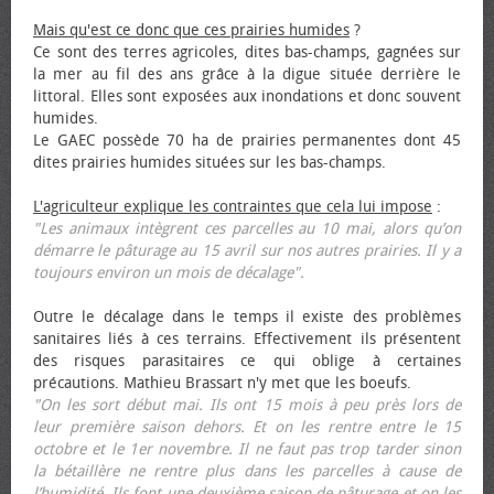
Mais qu'est ce donc que ces prairies humides
?
Ce sont des terres agricoles, dites bas-champs, gagnées sur
la mer au fil des ans grâce à la digue située derrière le
littoral. Elles sont exposées aux inondations et donc souvent
humides.
Le GAEC possède 70 ha de prairies permanentes dont 45
dites prairies humides situées sur les bas-champs.
L'agriculteur explique les contraintes que cela lui impose
:
"Les animaux intègrent ces parcelles au 10 mai, alors qu’on
démarre le pâturage au 15 avril sur nos autres prairies. Il y a
toujours environ un mois de décalage".
Outre le décalage dans le temps il existe des problèmes
sanitaires liés à ces terrains. Effectivement ils présentent
des risques parasitaires ce qui oblige à certaines
précautions. Mathieu Brassart n'y met que les bœufs.
"On les sort début mai. Ils ont 15 mois à peu près lors de
leur première saison dehors. Et on les rentre entre le 15
octobre et le 1er novembre. Il ne faut pas trop tarder sinon
la bétaillère ne rentre plus dans les parcelles à cause de
l’humidité. Ils font une deuxième saison de pâturage et on les