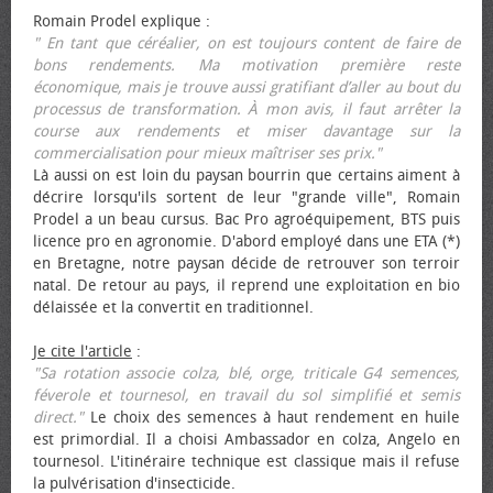
Romain Prodel explique :
" En tant que céréalier, on est toujours content de faire de
bons rendements. Ma motivation première reste
économique, mais je trouve aussi gratifiant d’aller au bout du
processus de transformation. À mon avis, il faut arrêter la
course aux rendements et miser davantage sur la
commercialisation pour mieux maîtriser ses prix."
Là aussi on est loin du paysan bourrin que certains aiment à
décrire lorsqu'ils sortent de leur "grande ville", Romain
Prodel a un beau cursus. Bac Pro agroéquipement, BTS puis
licence pro en agronomie. D'abord employé dans une ETA (*)
en Bretagne, notre paysan décide de retrouver son terroir
natal. De retour au pays, il reprend une exploitation en bio
délaissée et la convertit en traditionnel.
Je cite l'article
:
"Sa rotation associe colza, blé, orge, triticale G4 semences,
féverole et tournesol, en travail du sol simplifié et semis
direct."
Le choix des semences à haut rendement en huile
est primordial. Il a choisi Ambassador en colza, Angelo en
tournesol. L'itinéraire technique est classique mais il refuse
la pulvérisation d'insecticide.