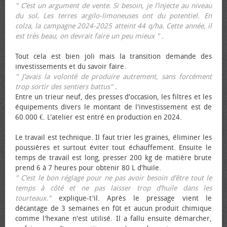
" C’est un argument de vente. Si besoin, je l’injecte au niveau
du sol. Les terres argilo-limoneuses ont du potentiel. En
colza, la campagne 2024-2025 atteint 44 q/ha. Cette année, il
est très beau, on devrait faire un peu mieux "
.
Tout cela est bien joli mais la transition demande des
investissements et du savoir faire.
" J’avais la volonté de produire autrement, sans forcément
trop sortir des sentiers battus"
.
Entre un trieur neuf, des presses d'occasion, les filtres et les
équipements divers le montant de l'investissement est de
60.000 €. L'atelier est entré en production en 2024.
Le travail est technique. Il faut trier les graines, éliminer les
poussières et surtout éviter tout échauffement. Ensuite le
temps de travail est long, presser 200 kg de matière brute
prend 6 à 7 heures pour obtenir 80 L d'huile.
" C’est le bon réglage pour ne pas avoir besoin d’être tout le
temps à côté et ne pas laisser trop d’huile dans les
tourteaux."
explique-t'il. Après le pressage vient le
décantage de 3 semaines en fût et aucun produit chimique
comme l'hexane n'est utilisé. Il a fallu ensuite démarcher,