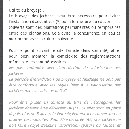
Utilité du broyage
:
Le broyage des jachères peut être nécessaire pour éviter
l'installation d'adventices (*) ou la fermeture du couvert. Les
couverts sont des plantations permanentes ou temporaires
entre des plantations. Cela évite la concurrence en eau et
nutriments avec la culture suivante.
Pour le point suivant je cite l'article dans son intégralité,
pour bien montrer la complexité des réglementations
même si elles sont nécessaires
.
Ne pas confondre avec l'interdiction de valorisation des
jachères
La période d’interdiction de broyage et fauchage ne doit pas
être confondue avec les règles liées à la valorisation des
jachères dans le cadre de la PAC.
Pour être prises en compte au titre de l'écorégime, les
jachères doivent être déclarées IAE(*) . Si elles sont en place
depuis plus de 5 ans, cela évite également leur conversion en
prairies permanentes. Pour être déclarée IAE, une jachère ne
doit faire l'objet d’aucune valorisation (pâture ou fauche) et