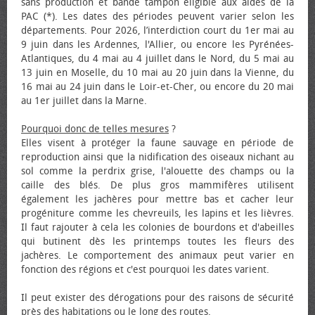
sans production et bande tampon éligible aux aides de la
PAC (*). Les dates des périodes peuvent varier selon les
départements. Pour 2026, l’interdiction court du 1er mai au
9 juin dans les Ardennes, l'Allier, ou encore les Pyrénées-
Atlantiques, du 4 mai au 4 juillet dans le Nord, du 5 mai au
13 juin en Moselle, du 10 mai au 20 juin dans la Vienne, du
16 mai au 24 juin dans le Loir-et-Cher, ou encore du 20 mai
au 1er juillet dans la Marne.
Pourquoi donc de telles mesures
?
Elles visent à protéger la faune sauvage en période de
reproduction ainsi que la nidification des oiseaux nichant au
sol comme la perdrix grise, l'alouette des champs ou la
caille des blés. De plus gros mammifères utilisent
également les jachères pour mettre bas et cacher leur
progéniture comme les chevreuils, les lapins et les lièvres.
Il faut rajouter à cela les colonies de bourdons et d'abeilles
qui butinent dès les printemps toutes les fleurs des
jachères. Le comportement des animaux peut varier en
fonction des régions et c'est pourquoi les dates varient.
Il peut exister des dérogations pour des raisons de sécurité
près des habitations ou le long des routes.