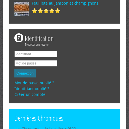
Feuilleté au jambon et champignons
Identification
Proposer une recette
Connexion
Mot de passe oublié ?
Identifiant oublié ?
Créer un compte
Dernières Chroniques
Les Chroniques de Lucullus n°692