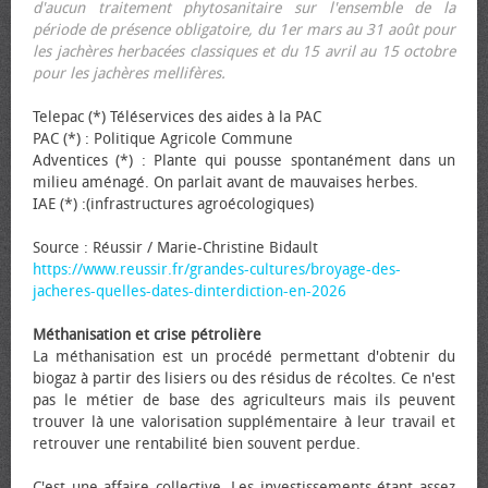
d'aucun traitement phytosanitaire sur l'ensemble de la
période de présence obligatoire, du 1er mars au 31 août pour
les jachères herbacées classiques et du 15 avril au 15 octobre
pour les jachères mellifères.
Telepac (*) Téléservices des aides à la PAC
PAC (*) : Politique Agricole Commune
Adventices (*) : Plante qui pousse spontanément dans un
milieu aménagé. On parlait avant de mauvaises herbes.
IAE (*) :(infrastructures agroécologiques)
Source : Réussir / Marie-Christine Bidault
https://www.reussir.fr/grandes-cultures/broyage-des-
jacheres-quelles-dates-dinterdiction-en-2026
Méthanisation et crise pétrolière
La méthanisation est un procédé permettant d'obtenir du
biogaz à partir des lisiers ou des résidus de récoltes. Ce n'est
pas le métier de base des agriculteurs mais ils peuvent
trouver là une valorisation supplémentaire à leur travail et
retrouver une rentabilité bien souvent perdue.
C'est une affaire collective. Les investissements étant assez