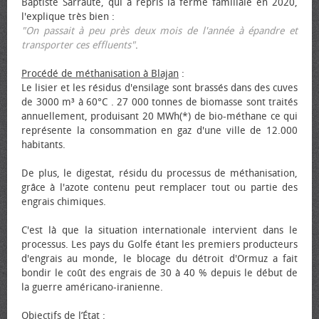
Baptiste Sarraute, qui a repris la ferme familiale en 2020,
l'explique très bien :
"On passait à peu près deux mois de l'année à épandre et
transporter ces effluents"
.
Procédé de méthanisation à Blajan
:
Le lisier et les résidus d'ensilage sont brassés dans des cuves
de 3000 m³ à 60°C . 27 000 tonnes de biomasse sont traités
annuellement, produisant 20 MWh(*) de bio-méthane ce qui
représente la consommation en gaz d'une ville de 12.000
habitants.
De plus, le digestat, résidu du processus de méthanisation,
grâce à l'azote contenu peut remplacer tout ou partie des
engrais chimiques.
C'est là que la situation internationale intervient dans le
processus. Les pays du Golfe étant les premiers producteurs
d'engrais au monde, le blocage du détroit d'Ormuz a fait
bondir le coût des engrais de 30 à 40 % depuis le début de
la guerre américano-iranienne.
Objectifs de l’État
: