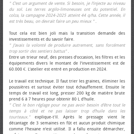
" C’est un argument de vente. Si besoin, je l’injecte au niveau
du sol. Les terres argilo-limoneuses ont du potentiel. En
colza, la campagne 2024-2025 atteint 44 q/ha. Cette année, il
est très beau, on devrait faire un peu mieux "
.
Tout cela est bien joli mais la transition demande des
investissements et du savoir faire.
" J’avais la volonté de produire autrement, sans forcément
trop sortir des sentiers battus"
.
Entre un trieur neuf, des presses d'occasion, les filtres et les
équipements divers le montant de l'investissement est de
60.000 €. L'atelier est entré en production en 2024.
Le travail est technique. Il faut trier les graines, éliminer les
poussières et surtout éviter tout échauffement. Ensuite le
temps de travail est long, presser 200 kg de matière brute
prend 6 à 7 heures pour obtenir 80 L d'huile.
" C’est le bon réglage pour ne pas avoir besoin d’être tout le
temps à côté et ne pas laisser trop d’huile dans les
tourteaux."
explique-t'il. Après le pressage vient le
décantage de 3 semaines en fût et aucun produit chimique
comme l'hexane n'est utilisé. Il a fallu ensuite démarcher,