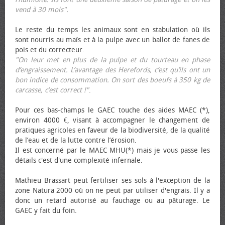
vend à 30 mois".
Le reste du temps les animaux sont en stabulation où ils
sont nourris au maïs et à la pulpe avec un ballot de fanes de
pois et du correcteur.
"On leur met en plus de la pulpe et du tourteau en phase
d’engraissement. L’avantage des Herefords, c’est qu’ils ont un
bon indice de consommation. On sort des bœufs à 350 kg de
carcasse, c’est correct !"
.
Pour ces bas-champs le GAEC touche des aides MAEC (*),
environ 4000 €, visant à accompagner le changement de
pratiques agricoles en faveur de la biodiversité, de la qualité
de l’eau et de la lutte contre l’érosion.
Il est concerné par le MAEC MHU(*) mais je vous passe les
détails c'est d'une complexité infernale.
Mathieu Brassart peut fertiliser ses sols à l'exception de la
zone Natura 2000 où on ne peut par utiliser d'engrais. Il y a
donc un retard autorisé au fauchage ou au pâturage. Le
GAEC y fait du foin.