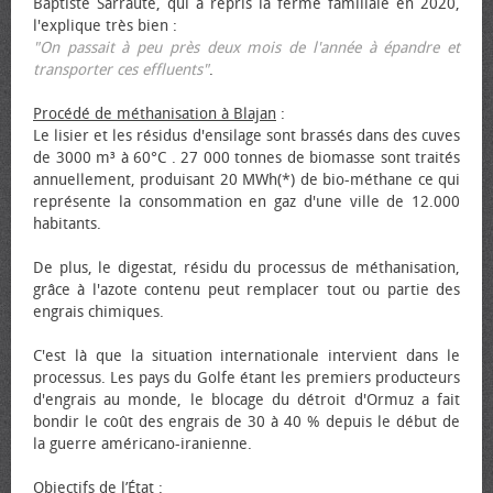
Baptiste Sarraute, qui a repris la ferme familiale en 2020,
l'explique très bien :
"On passait à peu près deux mois de l'année à épandre et
transporter ces effluents"
.
Procédé de méthanisation à Blajan
:
Le lisier et les résidus d'ensilage sont brassés dans des cuves
de 3000 m³ à 60°C . 27 000 tonnes de biomasse sont traités
annuellement, produisant 20 MWh(*) de bio-méthane ce qui
représente la consommation en gaz d'une ville de 12.000
habitants.
De plus, le digestat, résidu du processus de méthanisation,
grâce à l'azote contenu peut remplacer tout ou partie des
engrais chimiques.
C'est là que la situation internationale intervient dans le
processus. Les pays du Golfe étant les premiers producteurs
d'engrais au monde, le blocage du détroit d'Ormuz a fait
bondir le coût des engrais de 30 à 40 % depuis le début de
la guerre américano-iranienne.
Objectifs de l’État
: