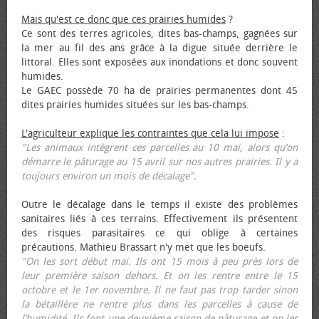
Mais qu'est ce donc que ces prairies humides
?
Ce sont des terres agricoles, dites bas-champs, gagnées sur
la mer au fil des ans grâce à la digue située derrière le
littoral. Elles sont exposées aux inondations et donc souvent
humides.
Le GAEC possède 70 ha de prairies permanentes dont 45
dites prairies humides situées sur les bas-champs.
L'agriculteur explique les contraintes que cela lui impose
:
"Les animaux intègrent ces parcelles au 10 mai, alors qu’on
démarre le pâturage au 15 avril sur nos autres prairies. Il y a
toujours environ un mois de décalage".
Outre le décalage dans le temps il existe des problèmes
sanitaires liés à ces terrains. Effectivement ils présentent
des risques parasitaires ce qui oblige à certaines
précautions. Mathieu Brassart n'y met que les bœufs.
"On les sort début mai. Ils ont 15 mois à peu près lors de
leur première saison dehors. Et on les rentre entre le 15
octobre et le 1er novembre. Il ne faut pas trop tarder sinon
la bétaillère ne rentre plus dans les parcelles à cause de
l’humidité. Ils font une deuxième saison de pâturage et on les