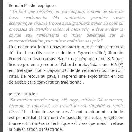
Romain Prodel explique :
" En tant que céréalier, on est toujours content de faire de
bons rendements. Ma motivation première reste
économique, mais je trouve aussi gratifiant d’aller au bout du
processus de transformation. À mon avis, il faut arrêter la
course aux rendements et miser davantage sur la
commercialisation pour mieux maîtriser ses prix."
Là aussi on est loin du paysan bourrin que certains aiment à
décrire lorsqu'ils sortent de leur "grande ville", Romain
Prodel a un beau cursus. Bac Pro agroéquipement, BTS puis
licence pro en agronomie. D'abord employé dans une ETA (*)
en Bretagne, notre paysan décide de retrouver son terroir
natal. De retour au pays, il reprend une exploitation en bio
délaissée et la convertit en traditionnel.
Je cite l'article
:
"Sa rotation associe colza, blé, orge, triticale G4 semences,
féverole et tournesol, en travail du sol simplifié et semis
direct."
Le choix des semences à haut rendement en huile
est primordial. Il a choisi Ambassador en colza, Angelo en
tournesol. L'itinéraire technique est classique mais il refuse
la pulvérisation d'insecticide.