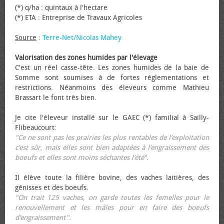
(*) q/ha : quintaux à l'hectare
(*) ETA : Entreprise de Travaux Agricoles
Source
:
Terre-Net/Nicolas Mahey
Valorisation des zones humides par l'élevage
C'est un réel casse-tête. Les zones humides de la baie de
Somme sont soumises à de fortes réglementations et
restrictions. Néanmoins des éleveurs comme Mathieu
Brassart le font très bien.
Je cite l'éleveur installé sur le GAEC (*) familial à Sailly-
Flibeaucourt:
"Ce ne sont pas les prairies les plus rentables de l’exploitation
c’est sûr, mais elles sont bien adaptées à l’engraissement des
bœufs et elles sont moins séchantes l’été".
Il élève toute la filière bovine, des vaches laitières, des
génisses et des bœufs.
"On trait 125 vaches, on garde toutes les femelles pour le
renouvellement et les mâles pour en faire des bœufs
d’engraissement".