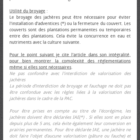
Utilité du broyage
:
Le broyage des jachères peut être nécessaire pour éviter
l'installation d'adventices (*) ou la fermeture du couvert. Les
couverts sont des plantations permanentes ou temporaires
entre des plantations. Cela évite la concurrence en eau et
nutriments avec la culture suivante.
Pour le point suivant je cite l'article dans son intégralité,
pour bien montrer la complexité des réglementations
même si elles sont nécessaires
.
Ne pas confondre avec l'interdiction de valorisation des
jachères
La période d’interdiction de broyage et fauchage ne doit pas
être confondue avec les règles liées à la valorisation des
jachères dans le cadre de la PAC.
Pour être prises en compte au titre de l'écorégime, les
jachères doivent être déclarées IAE(*) . Si elles sont en place
depuis plus de 5 ans, cela évite également leur conversion en
prairies permanentes. Pour être déclarée IAE, une jachère ne
doit faire l'objet d’aucune valorisation (pâture ou fauche) et