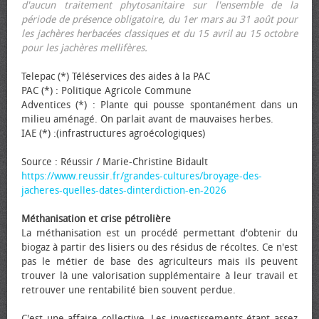
d'aucun traitement phytosanitaire sur l'ensemble de la
période de présence obligatoire, du 1er mars au 31 août pour
les jachères herbacées classiques et du 15 avril au 15 octobre
pour les jachères mellifères.
Telepac (*) Téléservices des aides à la PAC
PAC (*) : Politique Agricole Commune
Adventices (*) : Plante qui pousse spontanément dans un
milieu aménagé. On parlait avant de mauvaises herbes.
IAE (*) :(infrastructures agroécologiques)
Source : Réussir / Marie-Christine Bidault
https://www.reussir.fr/grandes-cultures/broyage-des-
jacheres-quelles-dates-dinterdiction-en-2026
Méthanisation et crise pétrolière
La méthanisation est un procédé permettant d'obtenir du
biogaz à partir des lisiers ou des résidus de récoltes. Ce n'est
pas le métier de base des agriculteurs mais ils peuvent
trouver là une valorisation supplémentaire à leur travail et
retrouver une rentabilité bien souvent perdue.
C'est une affaire collective. Les investissements étant assez