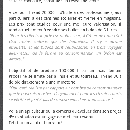
se faire connaître, constituer un réseau de vente.
A ce jour il vend 20.000 L d'huile à des professionnels, aux
particuliers, à des cantines scolaires et même en magasins.
Les prix sont étudiés pour une meilleure valorisation. Il
tend actuellement à vendre ses huiles en bidon de 5 litres
"Pour les clients le prix est moins cher, 4 €/l, et de mon côté
c’est moins coûteux que des bouteilles. II n’y a qu’une
étiquette, et les bidons sont réutilisables. En trois voyages
aller-retour de la ferme au consommateur, un bidon est
amorti."
L'objectif et de produire 100.000 L par an mais Romain
Prodel ne se limite pas à l'huile et au tourteau, il vend 30 t
de blé directement à une minoterie.
"Oui, c’est réaliste par rapport au nombre de consommateurs
que je pourrais toucher. L’engouement pour les circuits courts
se vérifie et je n’ai pas de concurrents dans mon secteur."
Voilà un agriculteur qui a compris qu'évoluer dans son projet
d'exploitation est un gage de meilleur revenu
Félicitation à lui et bon vent/