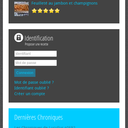
Feuilleté au jambon et champignons
Identification
Proposer une recette
Connexion
Mot de passe oublié ?
Identifiant oublié ?
Créer un compte
Dernières Chroniques
Les Chroniques de Lucullus n°692