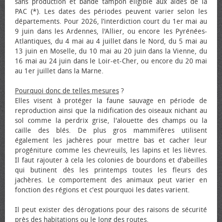
sans production et bande tampon éligible aux aides de la
PAC (*). Les dates des périodes peuvent varier selon les
départements. Pour 2026, l’interdiction court du 1er mai au
9 juin dans les Ardennes, l'Allier, ou encore les Pyrénées-
Atlantiques, du 4 mai au 4 juillet dans le Nord, du 5 mai au
13 juin en Moselle, du 10 mai au 20 juin dans la Vienne, du
16 mai au 24 juin dans le Loir-et-Cher, ou encore du 20 mai
au 1er juillet dans la Marne.
Pourquoi donc de telles mesures
?
Elles visent à protéger la faune sauvage en période de
reproduction ainsi que la nidification des oiseaux nichant au
sol comme la perdrix grise, l'alouette des champs ou la
caille des blés. De plus gros mammifères utilisent
également les jachères pour mettre bas et cacher leur
progéniture comme les chevreuils, les lapins et les lièvres.
Il faut rajouter à cela les colonies de bourdons et d'abeilles
qui butinent dès les printemps toutes les fleurs des
jachères. Le comportement des animaux peut varier en
fonction des régions et c'est pourquoi les dates varient.
Il peut exister des dérogations pour des raisons de sécurité
près des habitations ou le long des routes.