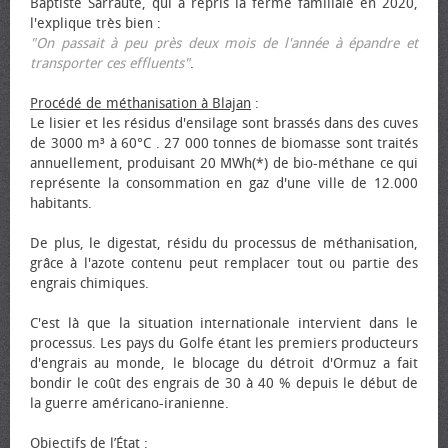
Baptiste Sarraute, qui a repris la ferme familiale en 2020,
l'explique très bien :
"On passait à peu près deux mois de l'année à épandre et
transporter ces effluents"
.
Procédé de méthanisation à Blajan
:
Le lisier et les résidus d'ensilage sont brassés dans des cuves
de 3000 m³ à 60°C . 27 000 tonnes de biomasse sont traités
annuellement, produisant 20 MWh(*) de bio-méthane ce qui
représente la consommation en gaz d'une ville de 12.000
habitants.
De plus, le digestat, résidu du processus de méthanisation,
grâce à l'azote contenu peut remplacer tout ou partie des
engrais chimiques.
C'est là que la situation internationale intervient dans le
processus. Les pays du Golfe étant les premiers producteurs
d'engrais au monde, le blocage du détroit d'Ormuz a fait
bondir le coût des engrais de 30 à 40 % depuis le début de
la guerre américano-iranienne.
Objectifs de l’État
: