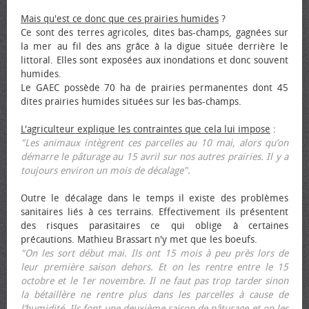
Mais qu'est ce donc que ces prairies humides
?
Ce sont des terres agricoles, dites bas-champs, gagnées sur
la mer au fil des ans grâce à la digue située derrière le
littoral. Elles sont exposées aux inondations et donc souvent
humides.
Le GAEC possède 70 ha de prairies permanentes dont 45
dites prairies humides situées sur les bas-champs.
L'agriculteur explique les contraintes que cela lui impose
:
"Les animaux intègrent ces parcelles au 10 mai, alors qu’on
démarre le pâturage au 15 avril sur nos autres prairies. Il y a
toujours environ un mois de décalage".
Outre le décalage dans le temps il existe des problèmes
sanitaires liés à ces terrains. Effectivement ils présentent
des risques parasitaires ce qui oblige à certaines
précautions. Mathieu Brassart n'y met que les bœufs.
"On les sort début mai. Ils ont 15 mois à peu près lors de
leur première saison dehors. Et on les rentre entre le 15
octobre et le 1er novembre. Il ne faut pas trop tarder sinon
la bétaillère ne rentre plus dans les parcelles à cause de
l’humidité. Ils font une deuxième saison de pâturage et on les