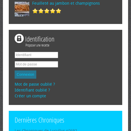
Feuilleté au jambon et champignons
Identification
Proposer une recette
Connexion
Mot de passe oublié ?
Identifiant oublié ?
Créer un compte
Dernières Chroniques
Les Chroniques de Lucullus n°692