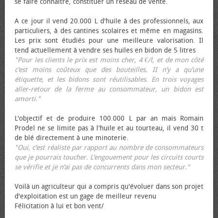
se faire connaître, constituer un réseau de vente.
A ce jour il vend 20.000 L d'huile à des professionnels, aux
particuliers, à des cantines scolaires et même en magasins.
Les prix sont étudiés pour une meilleure valorisation. Il
tend actuellement à vendre ses huiles en bidon de 5 litres
"Pour les clients le prix est moins cher, 4 €/l, et de mon côté
c’est moins coûteux que des bouteilles. II n’y a qu’une
étiquette, et les bidons sont réutilisables. En trois voyages
aller-retour de la ferme au consommateur, un bidon est
amorti."
L'objectif et de produire 100.000 L par an mais Romain
Prodel ne se limite pas à l'huile et au tourteau, il vend 30 t
de blé directement à une minoterie.
"Oui, c’est réaliste par rapport au nombre de consommateurs
que je pourrais toucher. L’engouement pour les circuits courts
se vérifie et je n’ai pas de concurrents dans mon secteur."
Voilà un agriculteur qui a compris qu'évoluer dans son projet
d'exploitation est un gage de meilleur revenu
Félicitation à lui et bon vent/