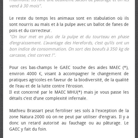
vend à 30 mois".
Le reste du temps les animaux sont en stabulation où ils
sont nourris au maïs et à la pulpe avec un ballot de fanes de
pois et du correcteur.
"On leur met en plus de la pulpe et du tourteau en phase
d’engraissement. L’avantage des Herefords, c’est qu’ils ont un
bon indice de consommation. On sort des bœufs à 350 kg de
carcasse, c’est correct !"
.
Pour ces bas-champs le GAEC touche des aides MAEC (*),
environ 4000 €, visant à accompagner le changement de
pratiques agricoles en faveur de la biodiversité, de la qualité
de l’eau et de la lutte contre l’érosion.
Il est concerné par le MAEC MHU(*) mais je vous passe les
détails c'est d'une complexité infernale.
Mathieu Brassart peut fertiliser ses sols à l'exception de la
zone Natura 2000 où on ne peut par utiliser d'engrais. Il y a
donc un retard autorisé au fauchage ou au pâturage. Le
GAEC y fait du foin.