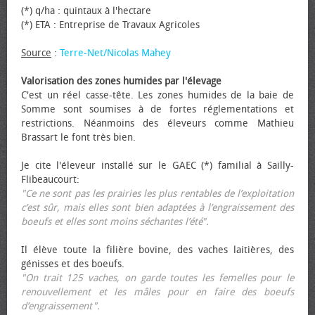
(*) q/ha : quintaux à l'hectare
(*) ETA : Entreprise de Travaux Agricoles
Source
:
Terre-Net/Nicolas Mahey
Valorisation des zones humides par l'élevage
C'est un réel casse-tête. Les zones humides de la baie de
Somme sont soumises à de fortes réglementations et
restrictions. Néanmoins des éleveurs comme Mathieu
Brassart le font très bien.
Je cite l'éleveur installé sur le GAEC (*) familial à Sailly-
Flibeaucourt:
"Ce ne sont pas les prairies les plus rentables de l’exploitation
c’est sûr, mais elles sont bien adaptées à l’engraissement des
bœufs et elles sont moins séchantes l’été".
Il élève toute la filière bovine, des vaches laitières, des
génisses et des bœufs.
"On trait 125 vaches, on garde toutes les femelles pour le
renouvellement et les mâles pour en faire des bœufs
d’engraissement".