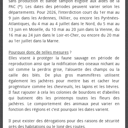
sans production et bande tampon éligible aux aides de la
PAC (*). Les dates des périodes peuvent varier selon les
départements. Pour 2026, l’interdiction court du 1er mai au
9 juin dans les Ardennes, l'Allier, ou encore les Pyrénées-
Atlantiques, du 4 mai au 4 juillet dans le Nord, du 5 mai au
13 juin en Moselle, du 10 mai au 20 juin dans la Vienne, du
16 mai au 24 juin dans le Loir-et-Cher, ou encore du 20 mai
au 1er juillet dans la Marne.
Pourquoi donc de telles mesures
?
Elles visent à protéger la faune sauvage en période de
reproduction ainsi que la nidification des oiseaux nichant au
sol comme la perdrix grise, l'alouette des champs ou la
caille des blés. De plus gros mammifères utilisent
également les jachères pour mettre bas et cacher leur
progéniture comme les chevreuils, les lapins et les lièvres.
Il faut rajouter à cela les colonies de bourdons et d'abeilles
qui butinent dès les printemps toutes les fleurs des
jachères. Le comportement des animaux peut varier en
fonction des régions et c'est pourquoi les dates varient.
Il peut exister des dérogations pour des raisons de sécurité
près des habitations ou le long des routes.