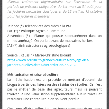
d'aucun traitement phytosanitaire sur l'ensemble de la
période de présence obligatoire, du 1er mars au 31 août pour
les jachères herbacées classiques et du 15 avril au 15 octobre
pour les jachères mellifères.
Telepac (*) Téléservices des aides à la PAC
PAC (*) : Politique Agricole Commune
Adventices (*) : Plante qui pousse spontanément dans un
milieu aménagé. On parlait avant de mauvaises herbes.
IAE (*) :(infrastructures agroécologiques)
Source : Réussir / Marie-Christine Bidault
https://www.reussir.fr/grandes-cultures/broyage-des-
jacheres-quelles-dates-dinterdiction-en-2026
Méthanisation et crise pétrolière
La méthanisation est un procédé permettant d'obtenir du
biogaz à partir des lisiers ou des résidus de récoltes. Ce n'est
pas le métier de base des agriculteurs mais ils peuvent
trouver là une valorisation supplémentaire à leur travail et
retrouver une rentabilité bien souvent perdue.
C'est une affaire collective. Les investissements étant assez