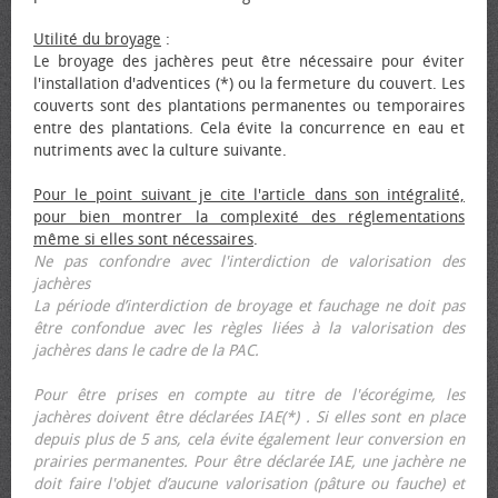
Utilité du broyage
:
Le broyage des jachères peut être nécessaire pour éviter
l'installation d'adventices (*) ou la fermeture du couvert. Les
couverts sont des plantations permanentes ou temporaires
entre des plantations. Cela évite la concurrence en eau et
nutriments avec la culture suivante.
Pour le point suivant je cite l'article dans son intégralité,
pour bien montrer la complexité des réglementations
même si elles sont nécessaires
.
Ne pas confondre avec l'interdiction de valorisation des
jachères
La période d’interdiction de broyage et fauchage ne doit pas
être confondue avec les règles liées à la valorisation des
jachères dans le cadre de la PAC.
Pour être prises en compte au titre de l'écorégime, les
jachères doivent être déclarées IAE(*) . Si elles sont en place
depuis plus de 5 ans, cela évite également leur conversion en
prairies permanentes. Pour être déclarée IAE, une jachère ne
doit faire l'objet d’aucune valorisation (pâture ou fauche) et