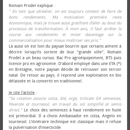
Romain Prodel explique :
" En tant que céréalier, on est toujours content de faire de
bons rendements. Ma motivation première reste
économique, mais je trouve aussi gratifiant d’aller au bout du
processus de transformation. À mon avis, il faut arrêter la
course aux rendements et miser davantage sur la
commercialisation pour mieux maîtriser ses prix."
Là aussi on est loin du paysan bourrin que certains aiment à
décrire lorsqu'ils sortent de leur "grande ville", Romain
Prodel a un beau cursus. Bac Pro agroéquipement, BTS puis
licence pro en agronomie. D'abord employé dans une ETA (*)
en Bretagne, notre paysan décide de retrouver son terroir
natal. De retour au pays, il reprend une exploitation en bio
délaissée et la convertit en traditionnel.
Je cite l'article
:
"Sa rotation associe colza, blé, orge, triticale G4 semences,
féverole et tournesol, en travail du sol simplifié et semis
direct."
Le choix des semences à haut rendement en huile
est primordial. Il a choisi Ambassador en colza, Angelo en
tournesol. L'itinéraire technique est classique mais il refuse
la pulvérisation d'insecticide.