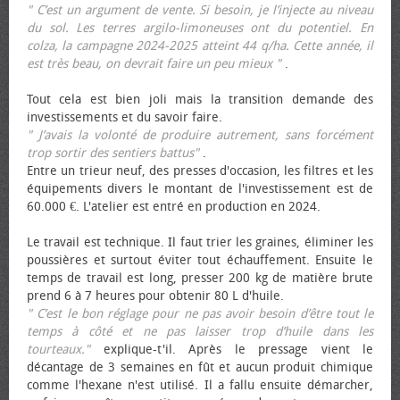
" C’est un argument de vente. Si besoin, je l’injecte au niveau
du sol. Les terres argilo-limoneuses ont du potentiel. En
colza, la campagne 2024-2025 atteint 44 q/ha. Cette année, il
est très beau, on devrait faire un peu mieux "
.
Tout cela est bien joli mais la transition demande des
investissements et du savoir faire.
" J’avais la volonté de produire autrement, sans forcément
trop sortir des sentiers battus"
.
Entre un trieur neuf, des presses d'occasion, les filtres et les
équipements divers le montant de l'investissement est de
60.000 €. L'atelier est entré en production en 2024.
Le travail est technique. Il faut trier les graines, éliminer les
poussières et surtout éviter tout échauffement. Ensuite le
temps de travail est long, presser 200 kg de matière brute
prend 6 à 7 heures pour obtenir 80 L d'huile.
" C’est le bon réglage pour ne pas avoir besoin d’être tout le
temps à côté et ne pas laisser trop d’huile dans les
tourteaux."
explique-t'il. Après le pressage vient le
décantage de 3 semaines en fût et aucun produit chimique
comme l'hexane n'est utilisé. Il a fallu ensuite démarcher,