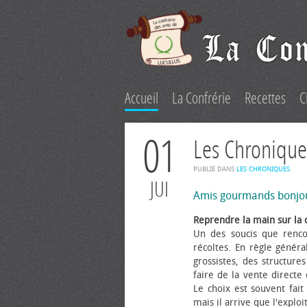
Accueil
La Confrérie
Recettes
C
01
Les Chronique
PUBLIÉ DANS
LES CHRONIQUES
.
JUI
Amis gourmands bonjo
Reprendre la main sur la 
Un des soucis que renco
récoltes. En règle généra
grossistes, des structure
faire de la vente directe
Le choix est souvent fait 
mais il arrive que l'explo