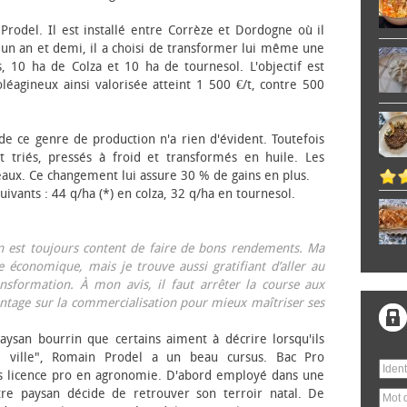
 Prodel. Il est installé entre Corrèze et Dordogne où il
, un an et demi, il a choisi de transformer lui même une
, 10 ha de Colza et 10 ha de tournesol. L'objectif est
éagineux ainsi valorisée atteint 1 500 €/t, contre 500
 de ce genre de production n'a rien d'évident. Toutefois
 triés, pressés à froid et transformés en huile. Les
eaux. Ce changement lui assure 30 % de gains en plus.
ivants : 44 q/ha (*) en colza, 32 q/ha en tournesol.
on est toujours content de faire de bons rendements. Ma
 économique, mais je trouve aussi gratifiant d’aller au
nsformation. À mon avis, il faut arrêter la course aux
tage sur la commercialisation pour mieux maîtriser ses
aysan bourrin que certains aiment à décrire lorsqu'ils
e ville", Romain Prodel a un beau cursus. Bac Pro
s licence pro en agronomie. D'abord employé dans une
tre paysan décide de retrouver son terroir natal. De