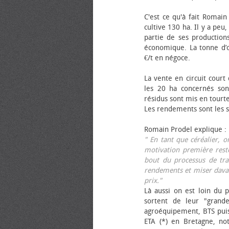
C'est ce qu'à fait Romain
cultive 130 ha. Il y a peu
partie de ses productions
économique. La tonne d’ol
€/t en négoce.
La vente en circuit court
les 20 ha concernés sont
résidus sont mis en tourt
Les rendements sont les su
Romain Prodel explique :
" En tant que céréalier, 
motivation première reste
bout du processus de tra
rendements et miser davan
prix."
Là aussi on est loin du p
sortent de leur "grand
agroéquipement, BTS pui
ETA (*) en Bretagne, no