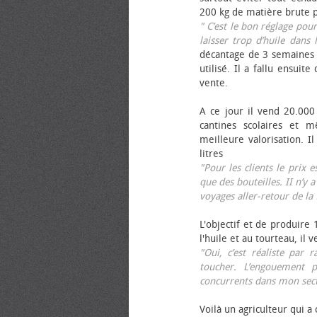
200 kg de matière brute p
" C’est le bon réglage pou
laisser trop d’huile dans 
décantage de 3 semaines 
utilisé. Il a fallu ensuit
vente.
A ce jour il vend 20.000 
cantines scolaires et 
meilleure valorisation. 
litres
"Pour les clients le prix 
que des bouteilles. II n’y a
voyages aller-retour de l
L'objectif et de produire
l'huile et au tourteau, il
"Oui, c’est réaliste pa
toucher. L’engouement p
concurrents dans mon sect
Voilà un agriculteur qui a