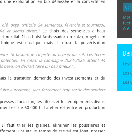
d une exploitation en bio délaissée et la convertit en
Con
Mot 
Ident
, blé, orge, triticale G4 semences, féverole et tournesol,
Crée
fié et semis direct."
Le choix des semences à haut
rimordial. Il a choisi Ambassador en colza, Angelo en
echnique est classique mais il refuse la pulvérisation
Der
te. Si besoin, je l’injecte au niveau du sol. Les terres
 potentiel. En colza, la campagne 2024-2025 atteint 44
Les 
rès beau, on devrait faire un peu mieux "
.
Les 
mais la transition demande des investissements et du
Les 
oduire autrement, sans forcément trop sortir des sentiers
presses d'occasion, les filtres et les équipements divers
ement est de 60.000 €. L'atelier est entré en production
 Il faut trier les graines, éliminer les poussières et
ffement. Ensuite le temps de travail est long, presser