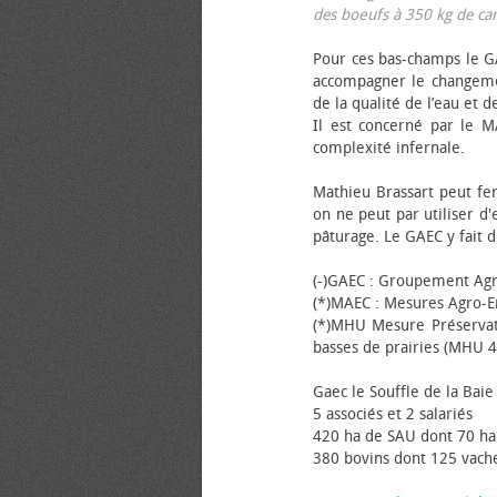
des bœufs à 350 kg de carca
Pour ces bas-champs le GA
accompagner le changemen
de la qualité de l’eau et de
Il est concerné par le M
complexité infernale.
Mathieu Brassart peut fer
on ne peut par utiliser d'
pâturage. Le GAEC y fait d
(-)GAEC : Groupement Agr
(*)MAEC : Mesures Agro-E
(*)MHU Mesure Préservat
basses de prairies (MHU 4
Gaec le Souffle de la Baie 
5 associés et 2 salariés
420 ha de SAU dont 70 ha
380 bovins dont 125 vache