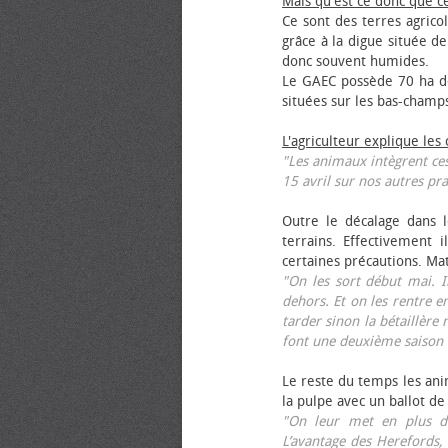
Mais qu'est ce donc que c
Ce sont des terres agrico
grâce à la digue située de
donc souvent humides.
Le GAEC possède 70 ha de
situées sur les bas-champ
L'agriculteur explique les
"Les animaux intègrent ces
15 avril sur nos autres pra
Outre le décalage dans l
terrains. Effectivement i
certaines précautions. Ma
"On les sort début mai. I
dehors. Et on les rentre e
tarder sinon la bétaillère 
font une deuxième saison 
Le reste du temps les anim
la pulpe avec un ballot de
"On leur met en plus de
L’avantage des Herefords,