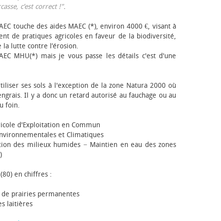
sse, c’est correct !"
.
EC touche des aides MAEC (*), environ 4000 €, visant à
t de pratiques agricoles en faveur de la biodiversité,
 la lutte contre l’érosion.
AEC MHU(*) mais je vous passe les détails c'est d'une
tiliser ses sols à l'exception de la zone Natura 2000 où
engrais. Il y a donc un retard autorisé au fauchage ou au
u foin.
icole d'Exploitation en Commun
nvironnementales et Climatiques
ion des milieux humides − Maintien en eau des zones
)
(80) en chiffres :
 de prairies permanentes
s laitières