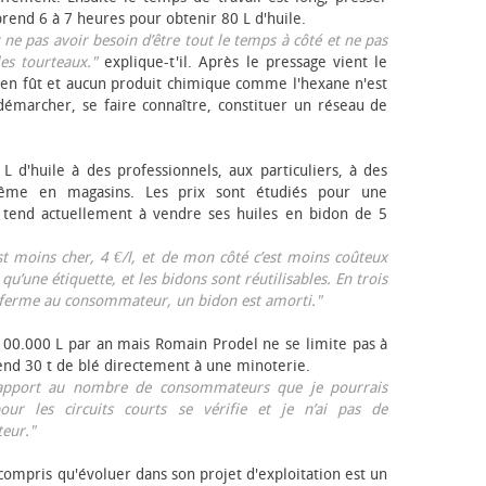
rend 6 à 7 heures pour obtenir 80 L d'huile.
r ne pas avoir besoin d’être tout le temps à côté et ne pas
les tourteaux."
explique-t'il. Après le pressage vient le
en fût et aucun produit chimique comme l'hexane n'est
e démarcher, se faire connaître, constituer un réseau de
L d'huile à des professionnels, aux particuliers, à des
même en magasins. Les prix sont étudiés pour une
Il tend actuellement à vendre ses huiles en bidon de 5
est moins cher, 4 €/l, et de mon côté c’est moins coûteux
 qu’une étiquette, et les bidons sont réutilisables. En trois
a ferme au consommateur, un bidon est amorti."
 100.000 L par an mais Romain Prodel ne se limite pas à
 vend 30 t de blé directement à une minoterie.
r rapport au nombre de consommateurs que je pourrais
our les circuits courts se vérifie et je n’ai pas de
eur."
 compris qu'évoluer dans son projet d'exploitation est un