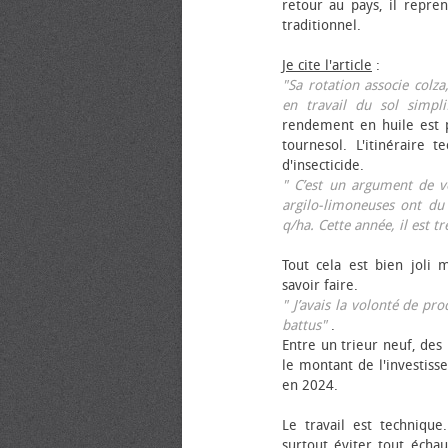
retour au pays, il repren
traditionnel.
Je cite l'article
:
"Sa rotation associe colza
en travail du sol simpli
rendement en huile est p
tournesol. L'itinéraire t
d'insecticide.
" C’est un argument de ven
argilo-limoneuses ont du
q/ha. Cette année, il est t
Tout cela est bien joli 
savoir faire.
" J’avais la volonté de pr
battus"
.
Entre un trieur neuf, des 
le montant de l'investiss
en 2024.
Le travail est technique.
surtout éviter tout échau