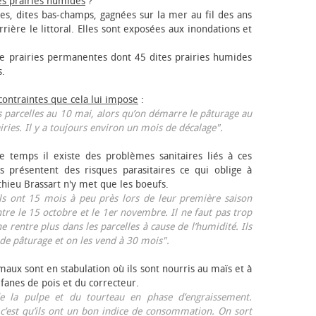
es prairies humides
?
les, dites bas-champs, gagnées sur la mer au fil des ans
rrière le littoral. Elles sont exposées aux inondations et
 prairies permanentes dont 45 dites prairies humides
s.
 contraintes que cela lui impose
:
 parcelles au 10 mai, alors qu’on démarre le pâturage au
iries. Il y a toujours environ un mois de décalage".
e temps il existe des problèmes sanitaires liés à ces
ls présentent des risques parasitaires ce qui oblige à
thieu Brassart n'y met que les bœufs.
ls ont 15 mois à peu près lors de leur première saison
ntre le 15 octobre et le 1er novembre. Il ne faut pas trop
ne rentre plus dans les parcelles à cause de l’humidité. Ils
de pâturage et on les vend à 30 mois".
aux sont en stabulation où ils sont nourris au maïs et à
 fanes de pois et du correcteur.
 la pulpe et du tourteau en phase d’engraissement.
 c’est qu’ils ont un bon indice de consommation. On sort