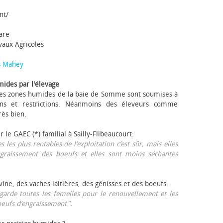
nt/
tare
avaux Agricoles
s Mahey
mides par l'élevage
 Les zones humides de la baie de Somme sont soumises à
ons et restrictions. Néanmoins des éleveurs comme
rès bien.
ur le GAEC (*) familial à Sailly-Flibeaucourt:
s les plus rentables de l’exploitation c’est sûr, mais elles
ngraissement des bœufs et elles sont moins séchantes
ovine, des vaches laitières, des génisses et des bœufs.
garde toutes les femelles pour le renouvellement et les
œufs d’engraissement".