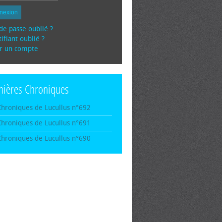
nexion
de passe oublié ?
ifiant oublié ?
r un compte
nières Chroniques
Chroniques de Lucullus n°692
Chroniques de Lucullus n°691
Chroniques de Lucullus n°690