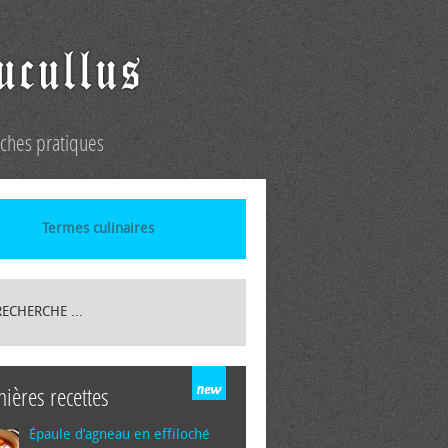
iches pratiques
Termes culinaires
nières recettes
Épaule d’agneau en effiloché