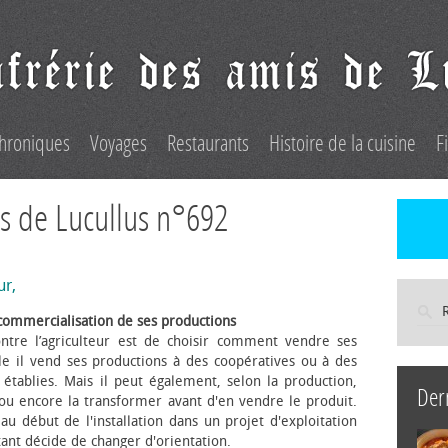
hroniques
Voyages
Restaurants
Histoire de la cuisine
F
s de Lucullus n°692
ur,
commercialisation de ses productions
ntre l’agriculteur est de choisir comment vendre ses
le il vend ses productions à des coopératives ou à des
s établies. Mais il peut également, selon la production,
Der
 ou encore la transformer avant d'en vendre le produit.
au début de l'installation dans un projet d'exploitation
itant décide de changer d'orientation.