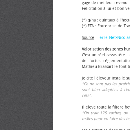
gage de meilleur revenu
Félicitation à lui et bon ve
(*) q/ha : quintaux à l'hec
(*) ETA : Entreprise de Tr
Source
:
Terre-Net/Nicola
Valorisation des zones hu
C'est un réel casse-tête.
de fortes réglementati
Mathieu Brassart le font t
Je cite l'éleveur installé s
"Ce ne sont pas les prairie
sont bien adaptées à l’e
l’été".
Il élève toute la filière b
"On trait 125 vaches, on 
mâles pour en faire des b