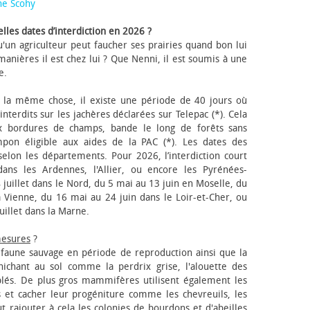
ne Scohy
lles dates d’interdiction en 2026 ?
'un agriculteur peut faucher ses prairies quand bon lui
anières il est chez lui ? Que Nenni, il est soumis à une
e.
 la même chose, il existe une période de 40 jours où
nterdits sur les jachères déclarées sur Telepac (*). Cela
x bordures de champs, bande le long de forêts sans
pon éligible aux aides de la PAC (*). Les dates des
elon les départements. Pour 2026, l’interdiction court
ns les Ardennes, l'Allier, ou encore les Pyrénées-
 juillet dans le Nord, du 5 mai au 13 juin en Moselle, du
 Vienne, du 16 mai au 24 juin dans le Loir-et-Cher, ou
uillet dans la Marne.
mesures
?
a faune sauvage en période de reproduction ainsi que la
 nichant au sol comme la perdrix grise, l'alouette des
blés. De plus gros mammifères utilisent également les
 et cacher leur progéniture comme les chevreuils, les
faut rajouter à cela les colonies de bourdons et d'abeilles