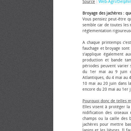
Source
:
Web-Agri/Delphi
Broyage des jachères : que
Vous pensiez peut-être qu
semble car de toutes les m
réglementation rigoureus
A chaque printemps c'est
fauchage et broyage sont i
s'applique également au
production et bande tam
périodes peuvent varier s
du 1er mai au 9 juin da
Atlantiques, du 4 mai au 4
10 mai au 20 juin dans la
encore du 20 mai au 1er j
Pourquoi donc de telles 
Elles visent à protéger l
nidification des oiseaux
champs ou la caille des 
jachères pour mettre bas
lapins et les lièvres. Il 