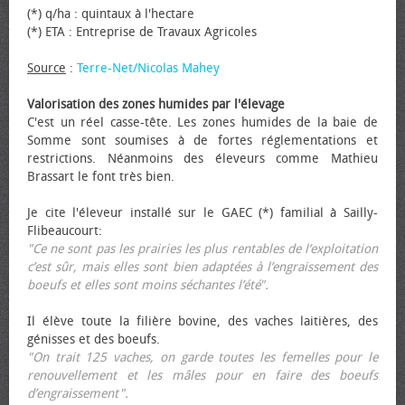
(*) q/ha : quintaux à l'hectare
(*) ETA : Entreprise de Travaux Agricoles
Source
:
Terre-Net/Nicolas Mahey
Valorisation des zones humides par l'élevage
C'est un réel casse-tête. Les zones humides de la baie de
Somme sont soumises à de fortes réglementations et
restrictions. Néanmoins des éleveurs comme Mathieu
Brassart le font très bien.
Je cite l'éleveur installé sur le GAEC (*) familial à Sailly-
Flibeaucourt:
"Ce ne sont pas les prairies les plus rentables de l’exploitation
c’est sûr, mais elles sont bien adaptées à l’engraissement des
bœufs et elles sont moins séchantes l’été".
Il élève toute la filière bovine, des vaches laitières, des
génisses et des bœufs.
"On trait 125 vaches, on garde toutes les femelles pour le
renouvellement et les mâles pour en faire des bœufs
d’engraissement".