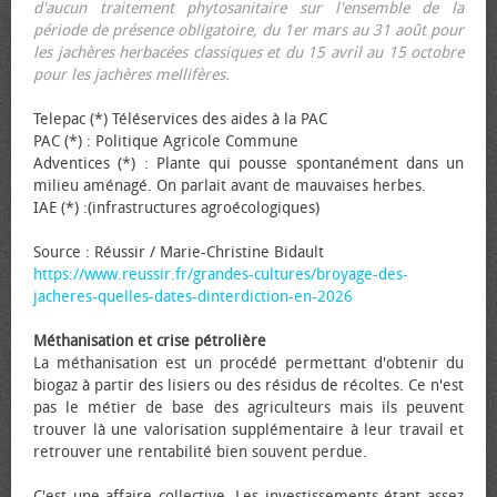
d'aucun traitement phytosanitaire sur l'ensemble de la
période de présence obligatoire, du 1er mars au 31 août pour
les jachères herbacées classiques et du 15 avril au 15 octobre
pour les jachères mellifères.
Telepac (*) Téléservices des aides à la PAC
PAC (*) : Politique Agricole Commune
Adventices (*) : Plante qui pousse spontanément dans un
milieu aménagé. On parlait avant de mauvaises herbes.
IAE (*) :(infrastructures agroécologiques)
Source : Réussir / Marie-Christine Bidault
https://www.reussir.fr/grandes-cultures/broyage-des-
jacheres-quelles-dates-dinterdiction-en-2026
Méthanisation et crise pétrolière
La méthanisation est un procédé permettant d'obtenir du
biogaz à partir des lisiers ou des résidus de récoltes. Ce n'est
pas le métier de base des agriculteurs mais ils peuvent
trouver là une valorisation supplémentaire à leur travail et
retrouver une rentabilité bien souvent perdue.
C'est une affaire collective. Les investissements étant assez