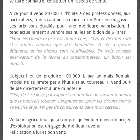
se faire connaître, constituer un réseau de vente.
A ce jour il vend 20.000 L d'huile à des professionnels, aux
particuliers, à des cantines scolaires et même en magasins.
Les prix sont étudiés pour une meilleure valorisation. Il
tend actuellement à vendre ses huiles en bidon de 5 litres
"Pour les clients le prix est moins cher, 4 €/l, et de mon côté
c’est moins coûteux que des bouteilles. II n’y a qu’une
étiquette, et les bidons sont réutilisables. En trois voyages
aller-retour de la ferme au consommateur, un bidon est
amorti."
L'objectif et de produire 100.000 L par an mais Romain
Prodel ne se limite pas à l'huile et au tourteau, il vend 30 t
de blé directement à une minoterie.
"Oui, c’est réaliste par rapport au nombre de consommateurs
que je pourrais toucher. L’engouement pour les circuits courts
se vérifie et je n’ai pas de concurrents dans mon secteur."
Voilà un agriculteur qui a compris qu'évoluer dans son projet
d'exploitation est un gage de meilleur revenu
Félicitation à lui et bon vent/