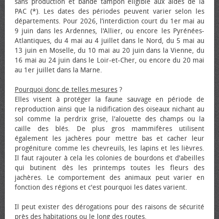
sans production et bande tampon éligible aux aides de la
PAC (*). Les dates des périodes peuvent varier selon les
départements. Pour 2026, l’interdiction court du 1er mai au
9 juin dans les Ardennes, l'Allier, ou encore les Pyrénées-
Atlantiques, du 4 mai au 4 juillet dans le Nord, du 5 mai au
13 juin en Moselle, du 10 mai au 20 juin dans la Vienne, du
16 mai au 24 juin dans le Loir-et-Cher, ou encore du 20 mai
au 1er juillet dans la Marne.
Pourquoi donc de telles mesures
?
Elles visent à protéger la faune sauvage en période de
reproduction ainsi que la nidification des oiseaux nichant au
sol comme la perdrix grise, l'alouette des champs ou la
caille des blés. De plus gros mammifères utilisent
également les jachères pour mettre bas et cacher leur
progéniture comme les chevreuils, les lapins et les lièvres.
Il faut rajouter à cela les colonies de bourdons et d'abeilles
qui butinent dès les printemps toutes les fleurs des
jachères. Le comportement des animaux peut varier en
fonction des régions et c'est pourquoi les dates varient.
Il peut exister des dérogations pour des raisons de sécurité
près des habitations ou le long des routes.