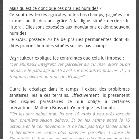
Mais qu'est ce donc que ces prairies humides
?
Ce sont des terres agricoles, dites bas-champs, gagnées sur
la mer au fil des ans grâce à la digue située derrière le
littoral. Elles sont exposées aux inondations et donc souvent
humides.
Le GAEC possède 70 ha de prairies permanentes dont 45
dites prairies humides situées sur les bas-champs.
L'agriculteur explique les contraintes que cela lui impose
:
"Les animaux intègrent ces parcelles au 10 mai, alors qu’on
démarre le pâturage au 15 avril sur nos autres prairies. Il y a
toujours environ un mois de décalage".
Outre le décalage dans le temps il existe des problèmes
sanitaires liés à ces terrains. Effectivement ils présentent
des risques parasitaires ce qui oblige à certaines
précautions. Mathieu Brassart n'y met que les bœufs.
"On les sort début mai. Ils ont 15 mois à peu près lors de
leur première saison dehors. Et on les rentre entre le 15
octobre et le 1er novembre. Il ne faut pas trop tarder sinon
la bétaillère ne rentre plus dans les parcelles à cause de
l’humidité. Ils font une deuxième saison de pâturage et on les