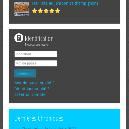
Feuilleté au jambon et champignons
Identification
Proposer une recette
Connexion
Mot de passe oublié ?
Identifiant oublié ?
Créer un compte
Dernières Chroniques
Les Chroniques de Lucullus n°692