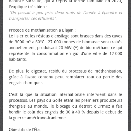
Baptiste Sarraute, qui a repris la ferme familiale en 2020,
l'explique très bien :
"On passait à peu près deux mois de l'année à épandre et
transporter ces effluents"
.
Procédé de méthanisation à Blajan
:
Le lisier et les résidus d'ensilage sont brassés dans des cuves
de 3000 m³ à 60°C . 27 000 tonnes de biomasse sont traités
annuellement, produisant 20 MWh(*) de bio-méthane ce qui
représente la consommation en gaz d'une ville de 12.000
habitants.
De plus, le digestat, résidu du processus de méthanisation,
grâce à l'azote contenu peut remplacer tout ou partie des
engrais chimiques.
C'est là que la situation internationale intervient dans le
processus. Les pays du Golfe étant les premiers producteurs
d'engrais au monde, le blocage du détroit d'Ormuz a fait
bondir le coût des engrais de 30 à 40 % depuis le début de
la guerre américano-iranienne.
Objectifs de l’État
: