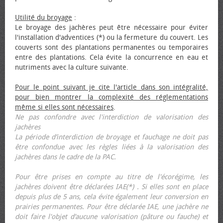
Utilité du broyage
:
Le broyage des jachères peut être nécessaire pour éviter
l'installation d'adventices (*) ou la fermeture du couvert. Les
couverts sont des plantations permanentes ou temporaires
entre des plantations. Cela évite la concurrence en eau et
nutriments avec la culture suivante.
Pour le point suivant je cite l'article dans son intégralité,
pour bien montrer la complexité des réglementations
même si elles sont nécessaires
.
Ne pas confondre avec l'interdiction de valorisation des
jachères
La période d’interdiction de broyage et fauchage ne doit pas
être confondue avec les règles liées à la valorisation des
jachères dans le cadre de la PAC.
Pour être prises en compte au titre de l'écorégime, les
jachères doivent être déclarées IAE(*) . Si elles sont en place
depuis plus de 5 ans, cela évite également leur conversion en
prairies permanentes. Pour être déclarée IAE, une jachère ne
doit faire l'objet d’aucune valorisation (pâture ou fauche) et