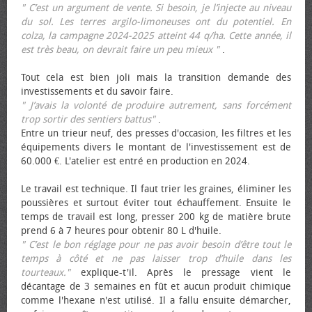
" C’est un argument de vente. Si besoin, je l’injecte au niveau
du sol. Les terres argilo-limoneuses ont du potentiel. En
colza, la campagne 2024-2025 atteint 44 q/ha. Cette année, il
est très beau, on devrait faire un peu mieux "
.
Tout cela est bien joli mais la transition demande des
investissements et du savoir faire.
" J’avais la volonté de produire autrement, sans forcément
trop sortir des sentiers battus"
.
Entre un trieur neuf, des presses d'occasion, les filtres et les
équipements divers le montant de l'investissement est de
60.000 €. L'atelier est entré en production en 2024.
Le travail est technique. Il faut trier les graines, éliminer les
poussières et surtout éviter tout échauffement. Ensuite le
temps de travail est long, presser 200 kg de matière brute
prend 6 à 7 heures pour obtenir 80 L d'huile.
" C’est le bon réglage pour ne pas avoir besoin d’être tout le
temps à côté et ne pas laisser trop d’huile dans les
tourteaux."
explique-t'il. Après le pressage vient le
décantage de 3 semaines en fût et aucun produit chimique
comme l'hexane n'est utilisé. Il a fallu ensuite démarcher,