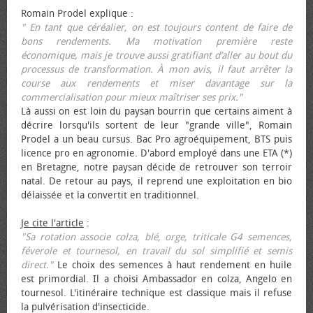
Romain Prodel explique :
" En tant que céréalier, on est toujours content de faire de
bons rendements. Ma motivation première reste
économique, mais je trouve aussi gratifiant d’aller au bout du
processus de transformation. À mon avis, il faut arrêter la
course aux rendements et miser davantage sur la
commercialisation pour mieux maîtriser ses prix."
Là aussi on est loin du paysan bourrin que certains aiment à
décrire lorsqu'ils sortent de leur "grande ville", Romain
Prodel a un beau cursus. Bac Pro agroéquipement, BTS puis
licence pro en agronomie. D'abord employé dans une ETA (*)
en Bretagne, notre paysan décide de retrouver son terroir
natal. De retour au pays, il reprend une exploitation en bio
délaissée et la convertit en traditionnel.
Je cite l'article
:
"Sa rotation associe colza, blé, orge, triticale G4 semences,
féverole et tournesol, en travail du sol simplifié et semis
direct."
Le choix des semences à haut rendement en huile
est primordial. Il a choisi Ambassador en colza, Angelo en
tournesol. L'itinéraire technique est classique mais il refuse
la pulvérisation d'insecticide.