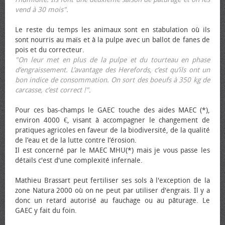
vend à 30 mois".
Le reste du temps les animaux sont en stabulation où ils
sont nourris au maïs et à la pulpe avec un ballot de fanes de
pois et du correcteur.
"On leur met en plus de la pulpe et du tourteau en phase
d’engraissement. L’avantage des Herefords, c’est qu’ils ont un
bon indice de consommation. On sort des bœufs à 350 kg de
carcasse, c’est correct !"
.
Pour ces bas-champs le GAEC touche des aides MAEC (*),
environ 4000 €, visant à accompagner le changement de
pratiques agricoles en faveur de la biodiversité, de la qualité
de l’eau et de la lutte contre l’érosion.
Il est concerné par le MAEC MHU(*) mais je vous passe les
détails c'est d'une complexité infernale.
Mathieu Brassart peut fertiliser ses sols à l'exception de la
zone Natura 2000 où on ne peut par utiliser d'engrais. Il y a
donc un retard autorisé au fauchage ou au pâturage. Le
GAEC y fait du foin.