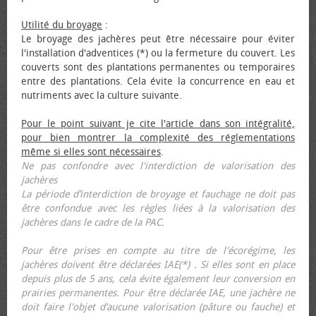
Utilité du broyage
:
Le broyage des jachères peut être nécessaire pour éviter
l'installation d'adventices (*) ou la fermeture du couvert. Les
couverts sont des plantations permanentes ou temporaires
entre des plantations. Cela évite la concurrence en eau et
nutriments avec la culture suivante.
Pour le point suivant je cite l'article dans son intégralité,
pour bien montrer la complexité des réglementations
même si elles sont nécessaires
.
Ne pas confondre avec l'interdiction de valorisation des
jachères
La période d’interdiction de broyage et fauchage ne doit pas
être confondue avec les règles liées à la valorisation des
jachères dans le cadre de la PAC.
Pour être prises en compte au titre de l'écorégime, les
jachères doivent être déclarées IAE(*) . Si elles sont en place
depuis plus de 5 ans, cela évite également leur conversion en
prairies permanentes. Pour être déclarée IAE, une jachère ne
doit faire l'objet d’aucune valorisation (pâture ou fauche) et