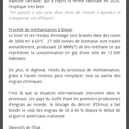
Baptiste Sarraute, qui a repris la ferme familiale en 2020,
l'explique très bien :
"On passait à peu près deux mois de l'année à épandre et
transporter ces effluents"
.
Procédé de méthanisation à Blajan
:
Le lisier et les résidus d'ensilage sont brassés dans des cuves
de 3000 m³ à 60°C . 27 000 tonnes de biomasse sont traités
annuellement, produisant 20 MWh(*) de bio-méthane ce qui
représente la consommation en gaz d'une ville de 12.000
habitants.
De plus, le digestat, résidu du processus de méthanisation,
grâce à l'azote contenu peut remplacer tout ou partie des
engrais chimiques.
C'est là que la situation internationale intervient dans le
processus. Les pays du Golfe étant les premiers producteurs
d'engrais au monde, le blocage du détroit d'Ormuz a fait
bondir le coût des engrais de 30 à 40 % depuis le début de
la guerre américano-iranienne.
Objectifs de l’État
: