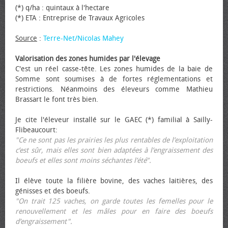
(*) q/ha : quintaux à l'hectare
(*) ETA : Entreprise de Travaux Agricoles
Source
:
Terre-Net/Nicolas Mahey
Valorisation des zones humides par l'élevage
C'est un réel casse-tête. Les zones humides de la baie de
Somme sont soumises à de fortes réglementations et
restrictions. Néanmoins des éleveurs comme Mathieu
Brassart le font très bien.
Je cite l'éleveur installé sur le GAEC (*) familial à Sailly-
Flibeaucourt:
"Ce ne sont pas les prairies les plus rentables de l’exploitation
c’est sûr, mais elles sont bien adaptées à l’engraissement des
bœufs et elles sont moins séchantes l’été".
Il élève toute la filière bovine, des vaches laitières, des
génisses et des bœufs.
"On trait 125 vaches, on garde toutes les femelles pour le
renouvellement et les mâles pour en faire des bœufs
d’engraissement".