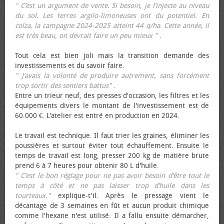
" C’est un argument de vente. Si besoin, je l’injecte au niveau
du sol. Les terres argilo-limoneuses ont du potentiel. En
colza, la campagne 2024-2025 atteint 44 q/ha. Cette année, il
est très beau, on devrait faire un peu mieux "
.
Tout cela est bien joli mais la transition demande des
investissements et du savoir faire.
" J’avais la volonté de produire autrement, sans forcément
trop sortir des sentiers battus"
.
Entre un trieur neuf, des presses d'occasion, les filtres et les
équipements divers le montant de l'investissement est de
60.000 €. L'atelier est entré en production en 2024.
Le travail est technique. Il faut trier les graines, éliminer les
poussières et surtout éviter tout échauffement. Ensuite le
temps de travail est long, presser 200 kg de matière brute
prend 6 à 7 heures pour obtenir 80 L d'huile.
" C’est le bon réglage pour ne pas avoir besoin d’être tout le
temps à côté et ne pas laisser trop d’huile dans les
tourteaux."
explique-t'il. Après le pressage vient le
décantage de 3 semaines en fût et aucun produit chimique
comme l'hexane n'est utilisé. Il a fallu ensuite démarcher,