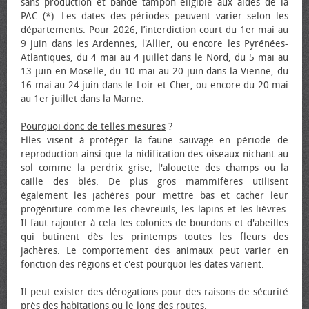
sans production et bande tampon éligible aux aides de la
PAC (*). Les dates des périodes peuvent varier selon les
départements. Pour 2026, l’interdiction court du 1er mai au
9 juin dans les Ardennes, l'Allier, ou encore les Pyrénées-
Atlantiques, du 4 mai au 4 juillet dans le Nord, du 5 mai au
13 juin en Moselle, du 10 mai au 20 juin dans la Vienne, du
16 mai au 24 juin dans le Loir-et-Cher, ou encore du 20 mai
au 1er juillet dans la Marne.
Pourquoi donc de telles mesures
?
Elles visent à protéger la faune sauvage en période de
reproduction ainsi que la nidification des oiseaux nichant au
sol comme la perdrix grise, l'alouette des champs ou la
caille des blés. De plus gros mammifères utilisent
également les jachères pour mettre bas et cacher leur
progéniture comme les chevreuils, les lapins et les lièvres.
Il faut rajouter à cela les colonies de bourdons et d'abeilles
qui butinent dès les printemps toutes les fleurs des
jachères. Le comportement des animaux peut varier en
fonction des régions et c'est pourquoi les dates varient.
Il peut exister des dérogations pour des raisons de sécurité
près des habitations ou le long des routes.