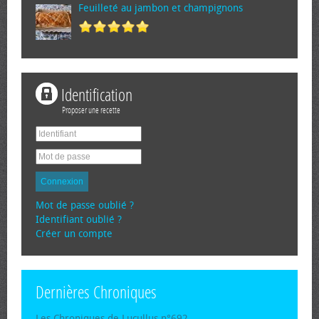
Feuilleté au jambon et champignons
Identification
Proposer une recette
Connexion
Mot de passe oublié ?
Identifiant oublié ?
Créer un compte
Dernières Chroniques
Les Chroniques de Lucullus n°692