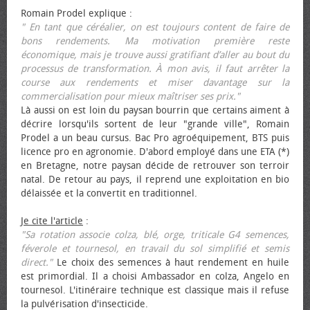
Romain Prodel explique :
" En tant que céréalier, on est toujours content de faire de
bons rendements. Ma motivation première reste
économique, mais je trouve aussi gratifiant d’aller au bout du
processus de transformation. À mon avis, il faut arrêter la
course aux rendements et miser davantage sur la
commercialisation pour mieux maîtriser ses prix."
Là aussi on est loin du paysan bourrin que certains aiment à
décrire lorsqu'ils sortent de leur "grande ville", Romain
Prodel a un beau cursus. Bac Pro agroéquipement, BTS puis
licence pro en agronomie. D'abord employé dans une ETA (*)
en Bretagne, notre paysan décide de retrouver son terroir
natal. De retour au pays, il reprend une exploitation en bio
délaissée et la convertit en traditionnel.
Je cite l'article
:
"Sa rotation associe colza, blé, orge, triticale G4 semences,
féverole et tournesol, en travail du sol simplifié et semis
direct."
Le choix des semences à haut rendement en huile
est primordial. Il a choisi Ambassador en colza, Angelo en
tournesol. L'itinéraire technique est classique mais il refuse
la pulvérisation d'insecticide.