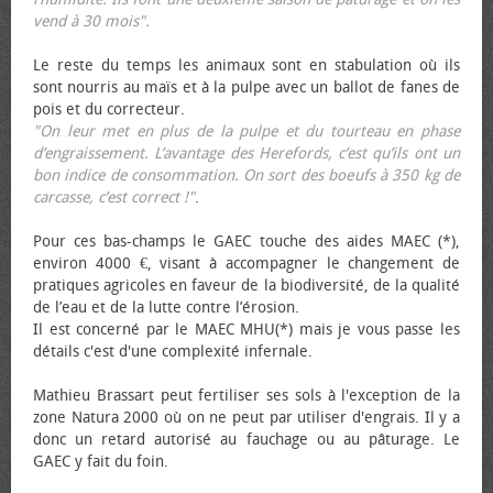
vend à 30 mois".
Le reste du temps les animaux sont en stabulation où ils
sont nourris au maïs et à la pulpe avec un ballot de fanes de
pois et du correcteur.
"On leur met en plus de la pulpe et du tourteau en phase
d’engraissement. L’avantage des Herefords, c’est qu’ils ont un
bon indice de consommation. On sort des bœufs à 350 kg de
carcasse, c’est correct !"
.
Pour ces bas-champs le GAEC touche des aides MAEC (*),
environ 4000 €, visant à accompagner le changement de
pratiques agricoles en faveur de la biodiversité, de la qualité
de l’eau et de la lutte contre l’érosion.
Il est concerné par le MAEC MHU(*) mais je vous passe les
détails c'est d'une complexité infernale.
Mathieu Brassart peut fertiliser ses sols à l'exception de la
zone Natura 2000 où on ne peut par utiliser d'engrais. Il y a
donc un retard autorisé au fauchage ou au pâturage. Le
GAEC y fait du foin.