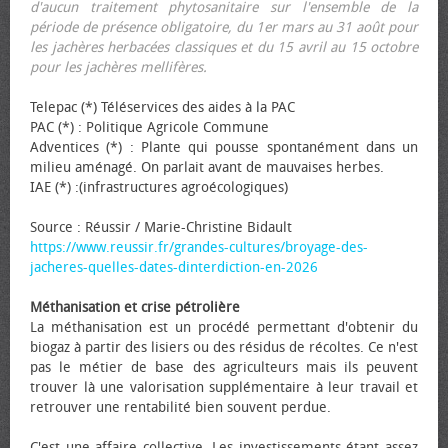
d'aucun traitement phytosanitaire sur l'ensemble de la
période de présence obligatoire, du 1er mars au 31 août pour
les jachères herbacées classiques et du 15 avril au 15 octobre
pour les jachères mellifères.
Telepac (*) Téléservices des aides à la PAC
PAC (*) : Politique Agricole Commune
Adventices (*) : Plante qui pousse spontanément dans un
milieu aménagé. On parlait avant de mauvaises herbes.
IAE (*) :(infrastructures agroécologiques)
Source : Réussir / Marie-Christine Bidault
https://www.reussir.fr/grandes-cultures/broyage-des-
jacheres-quelles-dates-dinterdiction-en-2026
Méthanisation et crise pétrolière
La méthanisation est un procédé permettant d'obtenir du
biogaz à partir des lisiers ou des résidus de récoltes. Ce n'est
pas le métier de base des agriculteurs mais ils peuvent
trouver là une valorisation supplémentaire à leur travail et
retrouver une rentabilité bien souvent perdue.
C'est une affaire collective. Les investissements étant assez