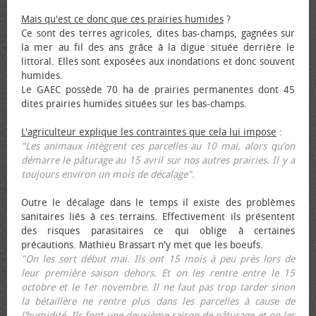
Mais qu'est ce donc que ces prairies humides
?
Ce sont des terres agricoles, dites bas-champs, gagnées sur
la mer au fil des ans grâce à la digue située derrière le
littoral. Elles sont exposées aux inondations et donc souvent
humides.
Le GAEC possède 70 ha de prairies permanentes dont 45
dites prairies humides situées sur les bas-champs.
L'agriculteur explique les contraintes que cela lui impose
:
"Les animaux intègrent ces parcelles au 10 mai, alors qu’on
démarre le pâturage au 15 avril sur nos autres prairies. Il y a
toujours environ un mois de décalage".
Outre le décalage dans le temps il existe des problèmes
sanitaires liés à ces terrains. Effectivement ils présentent
des risques parasitaires ce qui oblige à certaines
précautions. Mathieu Brassart n'y met que les bœufs.
"On les sort début mai. Ils ont 15 mois à peu près lors de
leur première saison dehors. Et on les rentre entre le 15
octobre et le 1er novembre. Il ne faut pas trop tarder sinon
la bétaillère ne rentre plus dans les parcelles à cause de
l’humidité. Ils font une deuxième saison de pâturage et on les