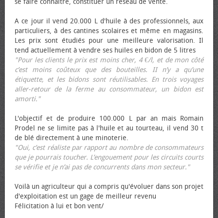
se faire connaître, constituer un réseau de vente.
A ce jour il vend 20.000 L d'huile à des professionnels, aux
particuliers, à des cantines scolaires et même en magasins.
Les prix sont étudiés pour une meilleure valorisation. Il
tend actuellement à vendre ses huiles en bidon de 5 litres
"Pour les clients le prix est moins cher, 4 €/l, et de mon côté
c’est moins coûteux que des bouteilles. II n’y a qu’une
étiquette, et les bidons sont réutilisables. En trois voyages
aller-retour de la ferme au consommateur, un bidon est
amorti."
L'objectif et de produire 100.000 L par an mais Romain
Prodel ne se limite pas à l'huile et au tourteau, il vend 30 t
de blé directement à une minoterie.
"Oui, c’est réaliste par rapport au nombre de consommateurs
que je pourrais toucher. L’engouement pour les circuits courts
se vérifie et je n’ai pas de concurrents dans mon secteur."
Voilà un agriculteur qui a compris qu'évoluer dans son projet
d'exploitation est un gage de meilleur revenu
Félicitation à lui et bon vent/