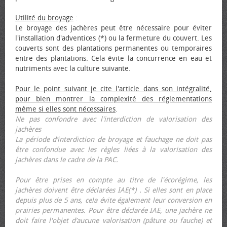
Utilité du broyage
:
Le broyage des jachères peut être nécessaire pour éviter
l'installation d'adventices (*) ou la fermeture du couvert. Les
couverts sont des plantations permanentes ou temporaires
entre des plantations. Cela évite la concurrence en eau et
nutriments avec la culture suivante.
Pour le point suivant je cite l'article dans son intégralité,
pour bien montrer la complexité des réglementations
même si elles sont nécessaires
.
Ne pas confondre avec l'interdiction de valorisation des
jachères
La période d’interdiction de broyage et fauchage ne doit pas
être confondue avec les règles liées à la valorisation des
jachères dans le cadre de la PAC.
Pour être prises en compte au titre de l'écorégime, les
jachères doivent être déclarées IAE(*) . Si elles sont en place
depuis plus de 5 ans, cela évite également leur conversion en
prairies permanentes. Pour être déclarée IAE, une jachère ne
doit faire l'objet d’aucune valorisation (pâture ou fauche) et