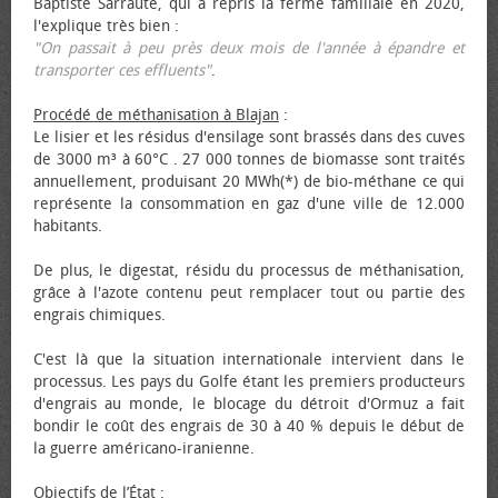
Baptiste Sarraute, qui a repris la ferme familiale en 2020,
l'explique très bien :
"On passait à peu près deux mois de l'année à épandre et
transporter ces effluents"
.
Procédé de méthanisation à Blajan
:
Le lisier et les résidus d'ensilage sont brassés dans des cuves
de 3000 m³ à 60°C . 27 000 tonnes de biomasse sont traités
annuellement, produisant 20 MWh(*) de bio-méthane ce qui
représente la consommation en gaz d'une ville de 12.000
habitants.
De plus, le digestat, résidu du processus de méthanisation,
grâce à l'azote contenu peut remplacer tout ou partie des
engrais chimiques.
C'est là que la situation internationale intervient dans le
processus. Les pays du Golfe étant les premiers producteurs
d'engrais au monde, le blocage du détroit d'Ormuz a fait
bondir le coût des engrais de 30 à 40 % depuis le début de
la guerre américano-iranienne.
Objectifs de l’État
: