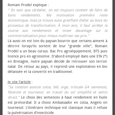
Romain Prodel explique :
" En tant que céréalier, on est toujours content de faire de
bons rendements. Ma motivation première reste
économique, mais je trouve aussi gratifiant d’aller au bout du
processus de transformation. À mon avis, il faut arrêter la
course aux rendements et miser davantage sur la
commercialisation pour mieux maîtriser ses prix."
Là aussi on est loin du paysan bourrin que certains aiment à
décrire lorsqu'ils sortent de leur "grande ville", Romain
Prodel a un beau cursus. Bac Pro agroéquipement, BTS puis
licence pro en agronomie. D'abord employé dans une ETA (*)
en Bretagne, notre paysan décide de retrouver son terroir
natal. De retour au pays, il reprend une exploitation en bio
délaissée et la convertit en traditionnel.
Je cite l'article
:
"Sa rotation associe colza, blé, orge, triticale G4 semences,
féverole et tournesol, en travail du sol simplifié et semis
direct."
Le choix des semences à haut rendement en huile
est primordial. Il a choisi Ambassador en colza, Angelo en
tournesol. L'itinéraire technique est classique mais il refuse
la pulvérisation d'insecticide.