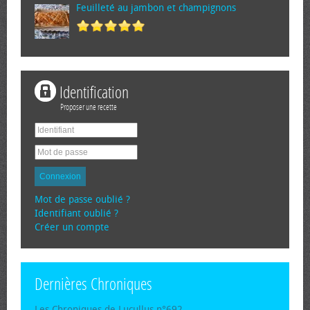
Feuilleté au jambon et champignons
Identification
Proposer une recette
Connexion
Mot de passe oublié ?
Identifiant oublié ?
Créer un compte
Dernières Chroniques
Les Chroniques de Lucullus n°692