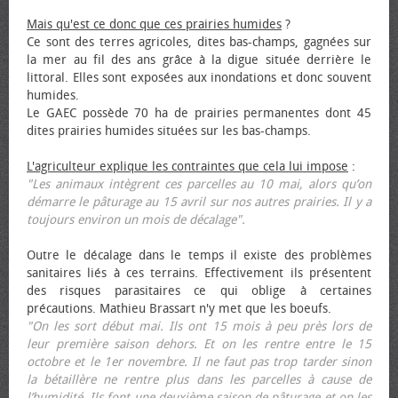
Mais qu'est ce donc que ces prairies humides
?
Ce sont des terres agricoles, dites bas-champs, gagnées sur
la mer au fil des ans grâce à la digue située derrière le
littoral. Elles sont exposées aux inondations et donc souvent
humides.
Le GAEC possède 70 ha de prairies permanentes dont 45
dites prairies humides situées sur les bas-champs.
L'agriculteur explique les contraintes que cela lui impose
:
"Les animaux intègrent ces parcelles au 10 mai, alors qu’on
démarre le pâturage au 15 avril sur nos autres prairies. Il y a
toujours environ un mois de décalage".
Outre le décalage dans le temps il existe des problèmes
sanitaires liés à ces terrains. Effectivement ils présentent
des risques parasitaires ce qui oblige à certaines
précautions. Mathieu Brassart n'y met que les bœufs.
"On les sort début mai. Ils ont 15 mois à peu près lors de
leur première saison dehors. Et on les rentre entre le 15
octobre et le 1er novembre. Il ne faut pas trop tarder sinon
la bétaillère ne rentre plus dans les parcelles à cause de
l’humidité. Ils font une deuxième saison de pâturage et on les