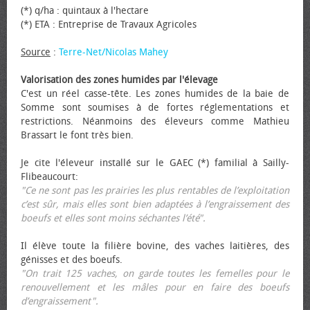
(*) q/ha : quintaux à l'hectare
(*) ETA : Entreprise de Travaux Agricoles
Source
:
Terre-Net/Nicolas Mahey
Valorisation des zones humides par l'élevage
C'est un réel casse-tête. Les zones humides de la baie de
Somme sont soumises à de fortes réglementations et
restrictions. Néanmoins des éleveurs comme Mathieu
Brassart le font très bien.
Je cite l'éleveur installé sur le GAEC (*) familial à Sailly-
Flibeaucourt:
"Ce ne sont pas les prairies les plus rentables de l’exploitation
c’est sûr, mais elles sont bien adaptées à l’engraissement des
bœufs et elles sont moins séchantes l’été".
Il élève toute la filière bovine, des vaches laitières, des
génisses et des bœufs.
"On trait 125 vaches, on garde toutes les femelles pour le
renouvellement et les mâles pour en faire des bœufs
d’engraissement".