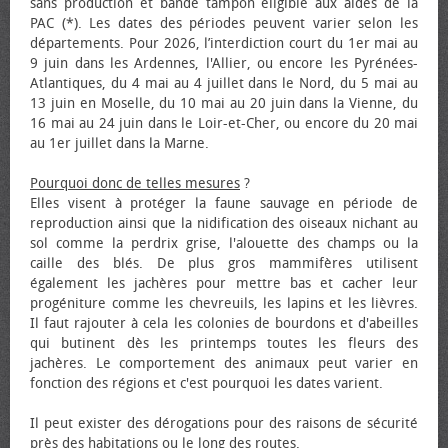
sans production et bande tampon éligible aux aides de la
PAC (*). Les dates des périodes peuvent varier selon les
départements. Pour 2026, l’interdiction court du 1er mai au
9 juin dans les Ardennes, l'Allier, ou encore les Pyrénées-
Atlantiques, du 4 mai au 4 juillet dans le Nord, du 5 mai au
13 juin en Moselle, du 10 mai au 20 juin dans la Vienne, du
16 mai au 24 juin dans le Loir-et-Cher, ou encore du 20 mai
au 1er juillet dans la Marne.
Pourquoi donc de telles mesures
?
Elles visent à protéger la faune sauvage en période de
reproduction ainsi que la nidification des oiseaux nichant au
sol comme la perdrix grise, l'alouette des champs ou la
caille des blés. De plus gros mammifères utilisent
également les jachères pour mettre bas et cacher leur
progéniture comme les chevreuils, les lapins et les lièvres.
Il faut rajouter à cela les colonies de bourdons et d'abeilles
qui butinent dès les printemps toutes les fleurs des
jachères. Le comportement des animaux peut varier en
fonction des régions et c'est pourquoi les dates varient.
Il peut exister des dérogations pour des raisons de sécurité
près des habitations ou le long des routes.