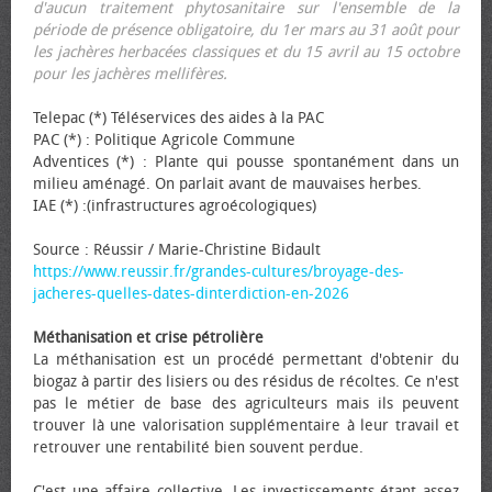
d'aucun traitement phytosanitaire sur l'ensemble de la
période de présence obligatoire, du 1er mars au 31 août pour
les jachères herbacées classiques et du 15 avril au 15 octobre
pour les jachères mellifères.
Telepac (*) Téléservices des aides à la PAC
PAC (*) : Politique Agricole Commune
Adventices (*) : Plante qui pousse spontanément dans un
milieu aménagé. On parlait avant de mauvaises herbes.
IAE (*) :(infrastructures agroécologiques)
Source : Réussir / Marie-Christine Bidault
https://www.reussir.fr/grandes-cultures/broyage-des-
jacheres-quelles-dates-dinterdiction-en-2026
Méthanisation et crise pétrolière
La méthanisation est un procédé permettant d'obtenir du
biogaz à partir des lisiers ou des résidus de récoltes. Ce n'est
pas le métier de base des agriculteurs mais ils peuvent
trouver là une valorisation supplémentaire à leur travail et
retrouver une rentabilité bien souvent perdue.
C'est une affaire collective. Les investissements étant assez