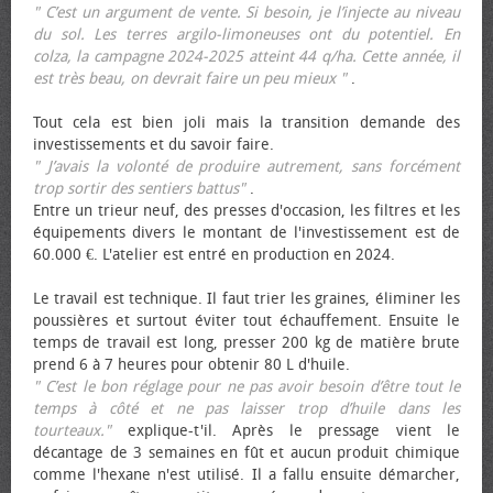
" C’est un argument de vente. Si besoin, je l’injecte au niveau
du sol. Les terres argilo-limoneuses ont du potentiel. En
colza, la campagne 2024-2025 atteint 44 q/ha. Cette année, il
est très beau, on devrait faire un peu mieux "
.
Tout cela est bien joli mais la transition demande des
investissements et du savoir faire.
" J’avais la volonté de produire autrement, sans forcément
trop sortir des sentiers battus"
.
Entre un trieur neuf, des presses d'occasion, les filtres et les
équipements divers le montant de l'investissement est de
60.000 €. L'atelier est entré en production en 2024.
Le travail est technique. Il faut trier les graines, éliminer les
poussières et surtout éviter tout échauffement. Ensuite le
temps de travail est long, presser 200 kg de matière brute
prend 6 à 7 heures pour obtenir 80 L d'huile.
" C’est le bon réglage pour ne pas avoir besoin d’être tout le
temps à côté et ne pas laisser trop d’huile dans les
tourteaux."
explique-t'il. Après le pressage vient le
décantage de 3 semaines en fût et aucun produit chimique
comme l'hexane n'est utilisé. Il a fallu ensuite démarcher,