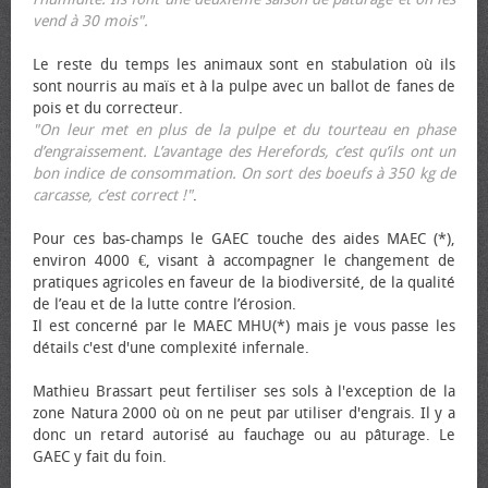
vend à 30 mois".
Le reste du temps les animaux sont en stabulation où ils
sont nourris au maïs et à la pulpe avec un ballot de fanes de
pois et du correcteur.
"On leur met en plus de la pulpe et du tourteau en phase
d’engraissement. L’avantage des Herefords, c’est qu’ils ont un
bon indice de consommation. On sort des bœufs à 350 kg de
carcasse, c’est correct !"
.
Pour ces bas-champs le GAEC touche des aides MAEC (*),
environ 4000 €, visant à accompagner le changement de
pratiques agricoles en faveur de la biodiversité, de la qualité
de l’eau et de la lutte contre l’érosion.
Il est concerné par le MAEC MHU(*) mais je vous passe les
détails c'est d'une complexité infernale.
Mathieu Brassart peut fertiliser ses sols à l'exception de la
zone Natura 2000 où on ne peut par utiliser d'engrais. Il y a
donc un retard autorisé au fauchage ou au pâturage. Le
GAEC y fait du foin.