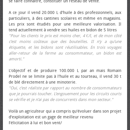
se faire connaître, constituer un réseau de vente.
A ce jour il vend 20.000 L d'huile à des professionnels, aux
particuliers, à des cantines scolaires et même en magasins.
Les prix sont étudiés pour une meilleure valorisation. Il
tend actuellement à vendre ses huiles en bidon de 5 litres
"Pour les clients le prix est moins cher, 4 €/l, et de mon côté
c’est moins coûteux que des bouteilles. II n’y a qu’une
étiquette, et les bidons sont réutilisables. En trois voyages
aller-retour de la ferme au consommateur, un bidon est
amorti."
L'objectif et de produire 100.000 L par an mais Romain
Prodel ne se limite pas à l'huile et au tourteau, il vend 30 t
de blé directement à une minoterie.
"Oui, c’est réaliste par rapport au nombre de consommateurs
que je pourrais toucher. L’engouement pour les circuits courts
se vérifie et je n’ai pas de concurrents dans mon secteur."
Voilà un agriculteur qui a compris qu'évoluer dans son projet
d'exploitation est un gage de meilleur revenu
Félicitation à lui et bon vent/