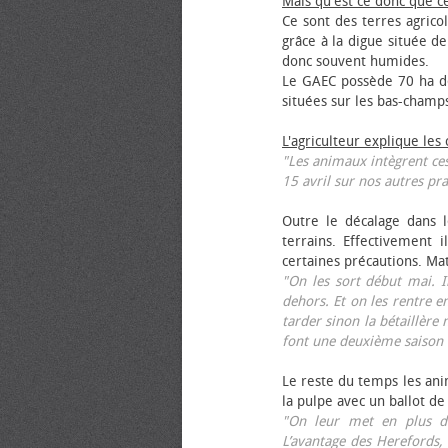
Mais qu'est ce donc que c
Ce sont des terres agrico
grâce à la digue située de
donc souvent humides.
Le GAEC possède 70 ha de
situées sur les bas-champ
L'agriculteur explique les
"Les animaux intègrent ces
15 avril sur nos autres pra
Outre le décalage dans l
terrains. Effectivement i
certaines précautions. Ma
"On les sort début mai. I
dehors. Et on les rentre e
tarder sinon la bétaillère 
font une deuxième saison 
Le reste du temps les anim
la pulpe avec un ballot de
"On leur met en plus de
L’avantage des Herefords,