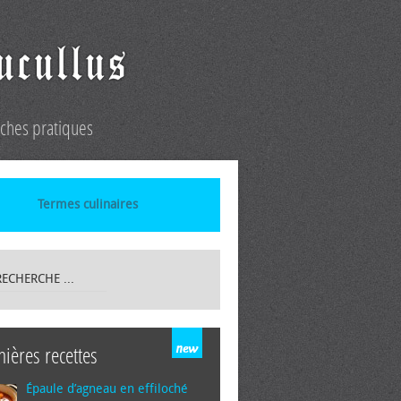
iches pratiques
Termes culinaires
nières recettes
Épaule d’agneau en effiloché