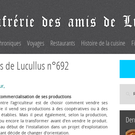
hroniques
Voyages
Restaurants
Histoire de la cuisine
F
s de Lucullus n°692
ur,
commercialisation de ses productions
ntre l’agriculteur est de choisir comment vendre ses
le il vend ses productions à des coopératives ou à des
s établies. Mais il peut également, selon la production,
Der
 ou encore la transformer avant d'en vendre le produit.
au début de l'installation dans un projet d'exploitation
itant décide de changer d'orientation.