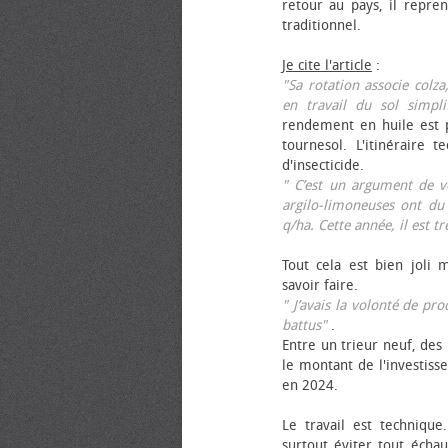
retour au pays, il repren
traditionnel.
Je cite l'article
:
"Sa rotation associe colza
en travail du sol simpli
rendement en huile est p
tournesol. L'itinéraire t
d'insecticide.
" C’est un argument de ven
argilo-limoneuses ont du
q/ha. Cette année, il est t
Tout cela est bien joli 
savoir faire.
" J’avais la volonté de pr
battus"
.
Entre un trieur neuf, des 
le montant de l'investiss
en 2024.
Le travail est technique.
surtout éviter tout échau