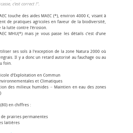
sse, c’est correct !"
.
EC touche des aides MAEC (*), environ 4000 €, visant à
t de pratiques agricoles en faveur de la biodiversité,
 la lutte contre l’érosion.
AEC MHU(*) mais je vous passe les détails c'est d'une
tiliser ses sols à l'exception de la zone Natura 2000 où
engrais. Il y a donc un retard autorisé au fauchage ou au
u foin.
icole d'Exploitation en Commun
nvironnementales et Climatiques
ion des milieux humides − Maintien en eau des zones
)
(80) en chiffres :
 de prairies permanentes
s laitières