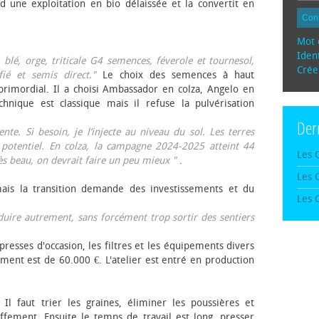
d une exploitation en bio délaissée et la convertit en
Con
Mot 
Ident
, blé, orge, triticale G4 semences, féverole et tournesol,
Crée
fié et semis direct."
Le choix des semences à haut
rimordial. Il a choisi Ambassador en colza, Angelo en
echnique est classique mais il refuse la pulvérisation
Der
te. Si besoin, je l’injecte au niveau du sol. Les terres
 potentiel. En colza, la campagne 2024-2025 atteint 44
Les 
rès beau, on devrait faire un peu mieux "
.
Les 
mais la transition demande des investissements et du
Les 
oduire autrement, sans forcément trop sortir des sentiers
presses d'occasion, les filtres et les équipements divers
ement est de 60.000 €. L'atelier est entré en production
 Il faut trier les graines, éliminer les poussières et
ffement. Ensuite le temps de travail est long, presser