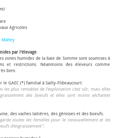
nt/
tare
avaux Agricoles
s Mahey
mides par l'élevage
 Les zones humides de la baie de Somme sont soumises à
ons et restrictions. Néanmoins des éleveurs comme
rès bien.
ur le GAEC (*) familial à Sailly-Flibeaucourt:
s les plus rentables de l’exploitation c’est sûr, mais elles
ngraissement des bœufs et elles sont moins séchantes
ovine, des vaches laitières, des génisses et des bœufs.
garde toutes les femelles pour le renouvellement et les
œufs d’engraissement".