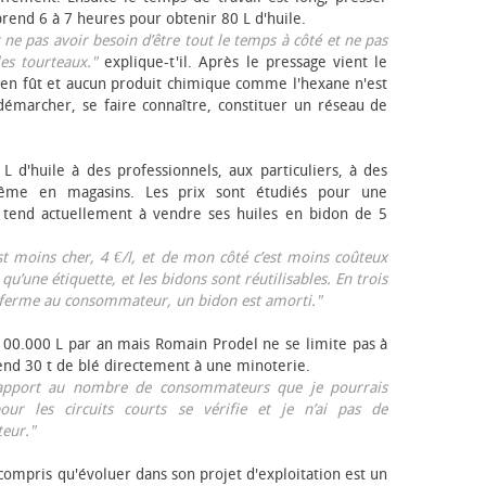
rend 6 à 7 heures pour obtenir 80 L d'huile.
r ne pas avoir besoin d’être tout le temps à côté et ne pas
les tourteaux."
explique-t'il. Après le pressage vient le
en fût et aucun produit chimique comme l'hexane n'est
e démarcher, se faire connaître, constituer un réseau de
L d'huile à des professionnels, aux particuliers, à des
même en magasins. Les prix sont étudiés pour une
Il tend actuellement à vendre ses huiles en bidon de 5
est moins cher, 4 €/l, et de mon côté c’est moins coûteux
 qu’une étiquette, et les bidons sont réutilisables. En trois
a ferme au consommateur, un bidon est amorti."
 100.000 L par an mais Romain Prodel ne se limite pas à
 vend 30 t de blé directement à une minoterie.
r rapport au nombre de consommateurs que je pourrais
our les circuits courts se vérifie et je n’ai pas de
eur."
 compris qu'évoluer dans son projet d'exploitation est un