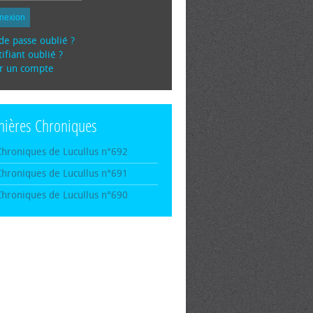
nexion
de passe oublié ?
ifiant oublié ?
r un compte
nières Chroniques
Chroniques de Lucullus n°692
Chroniques de Lucullus n°691
Chroniques de Lucullus n°690