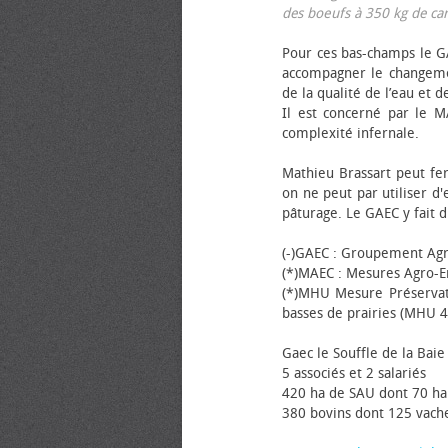
des bœufs à 350 kg de carca
Pour ces bas-champs le GA
accompagner le changemen
de la qualité de l’eau et de
Il est concerné par le M
complexité infernale.
Mathieu Brassart peut fer
on ne peut par utiliser d'
pâturage. Le GAEC y fait d
(-)GAEC : Groupement Agr
(*)MAEC : Mesures Agro-E
(*)MHU Mesure Préservat
basses de prairies (MHU 4
Gaec le Souffle de la Baie 
5 associés et 2 salariés
420 ha de SAU dont 70 ha
380 bovins dont 125 vache