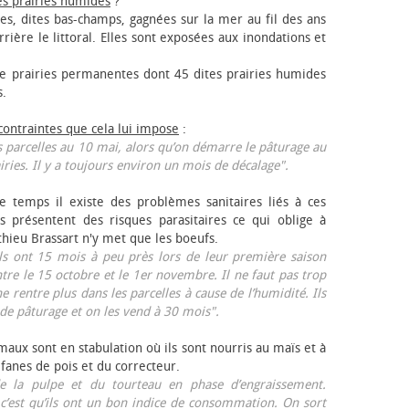
es prairies humides
?
les, dites bas-champs, gagnées sur la mer au fil des ans
rrière le littoral. Elles sont exposées aux inondations et
 prairies permanentes dont 45 dites prairies humides
s.
 contraintes que cela lui impose
:
 parcelles au 10 mai, alors qu’on démarre le pâturage au
iries. Il y a toujours environ un mois de décalage".
e temps il existe des problèmes sanitaires liés à ces
ls présentent des risques parasitaires ce qui oblige à
thieu Brassart n'y met que les bœufs.
ls ont 15 mois à peu près lors de leur première saison
ntre le 15 octobre et le 1er novembre. Il ne faut pas trop
ne rentre plus dans les parcelles à cause de l’humidité. Ils
de pâturage et on les vend à 30 mois".
aux sont en stabulation où ils sont nourris au maïs et à
 fanes de pois et du correcteur.
 la pulpe et du tourteau en phase d’engraissement.
 c’est qu’ils ont un bon indice de consommation. On sort