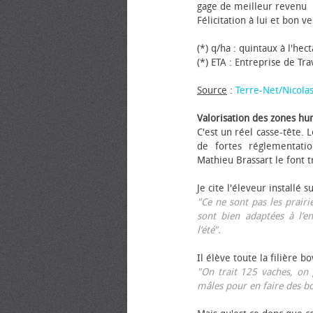
gage de meilleur revenu
Félicitation à lui et bon ve
(*) q/ha : quintaux à l'hec
(*) ETA : Entreprise de Tr
Source
:
Terre-Net/Nicola
Valorisation des zones hu
C'est un réel casse-tête.
de fortes réglementati
Mathieu Brassart le font t
Je cite l'éleveur installé s
"Ce ne sont pas les prairie
sont bien adaptées à l’e
l’été".
Il élève toute la filière b
"On trait 125 vaches, on 
mâles pour en faire des b