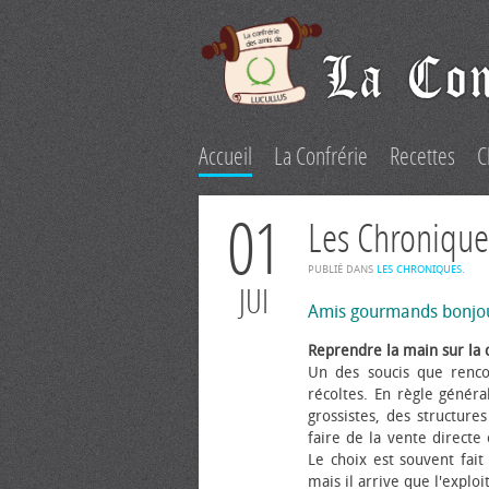
Accueil
La Confrérie
Recettes
C
01
Les Chronique
PUBLIÉ DANS
LES CHRONIQUES
.
JUI
Amis gourmands bonjo
Reprendre la main sur la 
Un des soucis que renco
récoltes. En règle généra
grossistes, des structure
faire de la vente directe
Le choix est souvent fait 
mais il arrive que l'explo