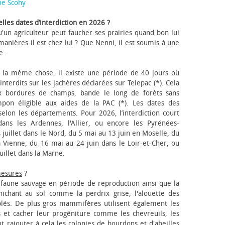
ne Scohy
lles dates d’interdiction en 2026 ?
'un agriculteur peut faucher ses prairies quand bon lui
anières il est chez lui ? Que Nenni, il est soumis à une
e.
 la même chose, il existe une période de 40 jours où
nterdits sur les jachères déclarées sur Telepac (*). Cela
x bordures de champs, bande le long de forêts sans
pon éligible aux aides de la PAC (*). Les dates des
elon les départements. Pour 2026, l’interdiction court
ns les Ardennes, l'Allier, ou encore les Pyrénées-
 juillet dans le Nord, du 5 mai au 13 juin en Moselle, du
 Vienne, du 16 mai au 24 juin dans le Loir-et-Cher, ou
uillet dans la Marne.
mesures
?
a faune sauvage en période de reproduction ainsi que la
 nichant au sol comme la perdrix grise, l'alouette des
blés. De plus gros mammifères utilisent également les
 et cacher leur progéniture comme les chevreuils, les
faut rajouter à cela les colonies de bourdons et d'abeilles