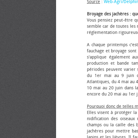
Source
:
Web-Agri/Delphi
Broyage des jachères : que
Vous pensiez peut-être qu
semble car de toutes les m
réglementation rigoureus
A chaque printemps c'est
fauchage et broyage sont i
s'applique également au
production et bande tam
périodes peuvent varier s
du 1er mai au 9 juin da
Atlantiques, du 4 mai au 4
10 mai au 20 juin dans la
encore du 20 mai au 1er j
Pourquoi donc de telles 
Elles visent à protéger l
nidification des oiseaux
champs ou la caille des 
jachères pour mettre bas
lapins et les lièvres. Il 