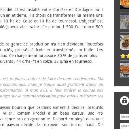
 Prodel. Il est installé entre Corrèze et Dordogne où il
, un an et demi, il a choisi de transformer lui même une
, 10 ha de Colza et 10 ha de tournesol. L'objectif est
éagineux ainsi valorisée atteint 1 500 €/t, contre 500
 de ce genre de production n'a rien d'évident. Toutefois
 triés, pressés à froid et transformés en huile. Les
eaux. Ce changement lui assure 30 % de gains en plus.
ivants : 44 q/ha (*) en colza, 32 q/ha en tournesol.
on est toujours content de faire de bons rendements. Ma
 économique, mais je trouve aussi gratifiant d’aller au
nsformation. À mon avis, il faut arrêter la course aux
tage sur la commercialisation pour mieux maîtriser ses
aysan bourrin que certains aiment à décrire lorsqu'ils
e ville", Romain Prodel a un beau cursus. Bac Pro
s licence pro en agronomie. D'abord employé dans une
tre paysan décide de retrouver son terroir natal. De