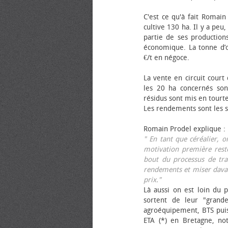
C'est ce qu'à fait Romain
cultive 130 ha. Il y a peu
partie de ses productions
économique. La tonne d’ol
€/t en négoce.
La vente en circuit court
les 20 ha concernés sont
résidus sont mis en tourt
Les rendements sont les su
Romain Prodel explique :
" En tant que céréalier, 
motivation première reste
bout du processus de tra
rendements et miser davan
prix."
Là aussi on est loin du p
sortent de leur "grand
agroéquipement, BTS pui
ETA (*) en Bretagne, no