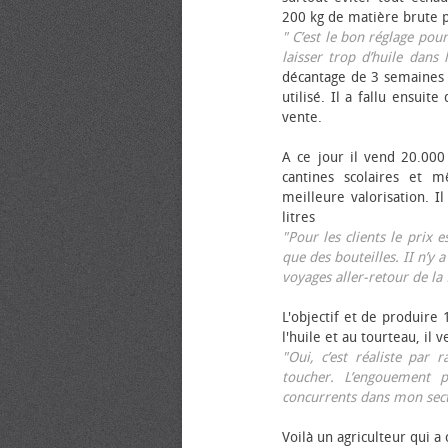
200 kg de matière brute p
" C’est le bon réglage pou
laisser trop d’huile dans 
décantage de 3 semaines 
utilisé. Il a fallu ensuit
vente.
A ce jour il vend 20.000 
cantines scolaires et 
meilleure valorisation. 
litres
"Pour les clients le prix 
que des bouteilles. II n’y a
voyages aller-retour de l
L'objectif et de produire
l'huile et au tourteau, il
"Oui, c’est réaliste pa
toucher. L’engouement p
concurrents dans mon sect
Voilà un agriculteur qui a