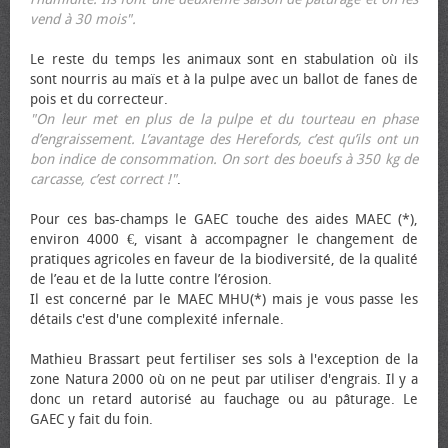
vend à 30 mois".
Le reste du temps les animaux sont en stabulation où ils
sont nourris au maïs et à la pulpe avec un ballot de fanes de
pois et du correcteur.
"On leur met en plus de la pulpe et du tourteau en phase
d’engraissement. L’avantage des Herefords, c’est qu’ils ont un
bon indice de consommation. On sort des bœufs à 350 kg de
carcasse, c’est correct !"
.
Pour ces bas-champs le GAEC touche des aides MAEC (*),
environ 4000 €, visant à accompagner le changement de
pratiques agricoles en faveur de la biodiversité, de la qualité
de l’eau et de la lutte contre l’érosion.
Il est concerné par le MAEC MHU(*) mais je vous passe les
détails c'est d'une complexité infernale.
Mathieu Brassart peut fertiliser ses sols à l'exception de la
zone Natura 2000 où on ne peut par utiliser d'engrais. Il y a
donc un retard autorisé au fauchage ou au pâturage. Le
GAEC y fait du foin.