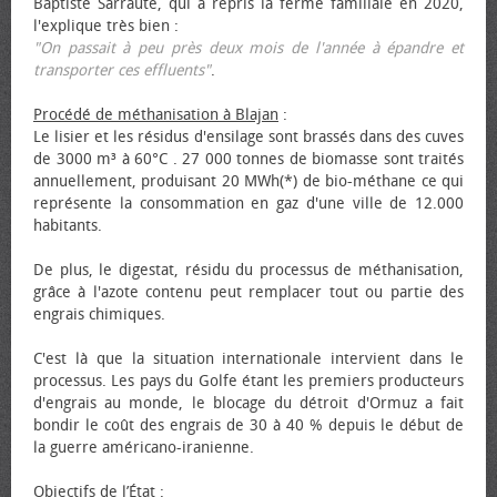
Baptiste Sarraute, qui a repris la ferme familiale en 2020,
l'explique très bien :
"On passait à peu près deux mois de l'année à épandre et
transporter ces effluents"
.
Procédé de méthanisation à Blajan
:
Le lisier et les résidus d'ensilage sont brassés dans des cuves
de 3000 m³ à 60°C . 27 000 tonnes de biomasse sont traités
annuellement, produisant 20 MWh(*) de bio-méthane ce qui
représente la consommation en gaz d'une ville de 12.000
habitants.
De plus, le digestat, résidu du processus de méthanisation,
grâce à l'azote contenu peut remplacer tout ou partie des
engrais chimiques.
C'est là que la situation internationale intervient dans le
processus. Les pays du Golfe étant les premiers producteurs
d'engrais au monde, le blocage du détroit d'Ormuz a fait
bondir le coût des engrais de 30 à 40 % depuis le début de
la guerre américano-iranienne.
Objectifs de l’État
: