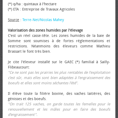
(*) q/ha : quintaux à l'hectare
(*) ETA : Entreprise de Travaux Agricoles
Source
:
Terre-Net/Nicolas Mahey
Valorisation des zones humides par l'élevage
C'est un réel casse-tête. Les zones humides de la baie de
Somme sont soumises à de fortes réglementations et
restrictions. Néanmoins des éleveurs comme Mathieu
Brassart le font très bien.
Je cite l'éleveur installé sur le GAEC (*) familial à Sailly-
Flibeaucourt:
"Ce ne sont pas les prairies les plus rentables de l’exploitation
c’est sûr, mais elles sont bien adaptées à l’engraissement des
bœufs et elles sont moins séchantes l’été".
Il élève toute la filière bovine, des vaches laitières, des
génisses et des bœufs.
"On trait 125 vaches, on garde toutes les femelles pour le
renouvellement et les mâles pour en faire des bœufs
d’engraissement".