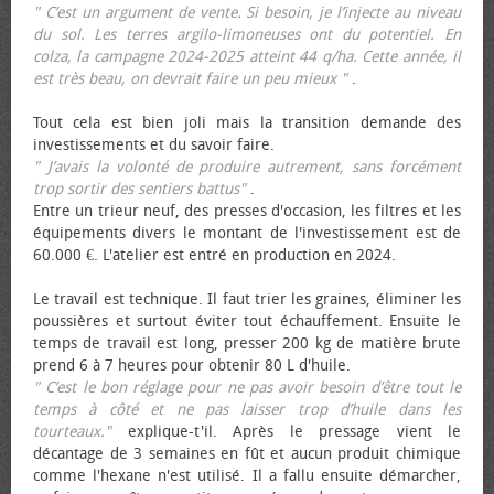
" C’est un argument de vente. Si besoin, je l’injecte au niveau
du sol. Les terres argilo-limoneuses ont du potentiel. En
colza, la campagne 2024-2025 atteint 44 q/ha. Cette année, il
est très beau, on devrait faire un peu mieux "
.
Tout cela est bien joli mais la transition demande des
investissements et du savoir faire.
" J’avais la volonté de produire autrement, sans forcément
trop sortir des sentiers battus"
.
Entre un trieur neuf, des presses d'occasion, les filtres et les
équipements divers le montant de l'investissement est de
60.000 €. L'atelier est entré en production en 2024.
Le travail est technique. Il faut trier les graines, éliminer les
poussières et surtout éviter tout échauffement. Ensuite le
temps de travail est long, presser 200 kg de matière brute
prend 6 à 7 heures pour obtenir 80 L d'huile.
" C’est le bon réglage pour ne pas avoir besoin d’être tout le
temps à côté et ne pas laisser trop d’huile dans les
tourteaux."
explique-t'il. Après le pressage vient le
décantage de 3 semaines en fût et aucun produit chimique
comme l'hexane n'est utilisé. Il a fallu ensuite démarcher,