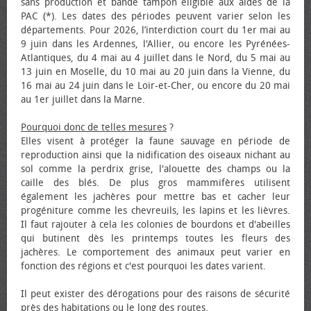
sans production et bande tampon éligible aux aides de la
PAC (*). Les dates des périodes peuvent varier selon les
départements. Pour 2026, l’interdiction court du 1er mai au
9 juin dans les Ardennes, l'Allier, ou encore les Pyrénées-
Atlantiques, du 4 mai au 4 juillet dans le Nord, du 5 mai au
13 juin en Moselle, du 10 mai au 20 juin dans la Vienne, du
16 mai au 24 juin dans le Loir-et-Cher, ou encore du 20 mai
au 1er juillet dans la Marne.
Pourquoi donc de telles mesures
?
Elles visent à protéger la faune sauvage en période de
reproduction ainsi que la nidification des oiseaux nichant au
sol comme la perdrix grise, l'alouette des champs ou la
caille des blés. De plus gros mammifères utilisent
également les jachères pour mettre bas et cacher leur
progéniture comme les chevreuils, les lapins et les lièvres.
Il faut rajouter à cela les colonies de bourdons et d'abeilles
qui butinent dès les printemps toutes les fleurs des
jachères. Le comportement des animaux peut varier en
fonction des régions et c'est pourquoi les dates varient.
Il peut exister des dérogations pour des raisons de sécurité
près des habitations ou le long des routes.