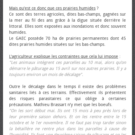
Mais qu'est ce donc que ces prairies humides
?
Ce sont des terres agricoles, dites bas-champs, gagnées sur
la mer au fil des ans grâce à la digue située derrière le
littoral. Elles sont exposées aux inondations et donc souvent
humides.
Le GAEC possède 70 ha de prairies permanentes dont 45
dites prairies humides situées sur les bas-champs.
L'agriculteur explique les contraintes que cela lui impose
:
"Les animaux intègrent ces parcelles au 10 mai, alors qu’on
démarre le pâturage au 15 avril sur nos autres prairies. Il y a
toujours environ un mois de décalage".
Outre le décalage dans le temps il existe des problèmes
sanitaires liés à ces terrains. Effectivement ils présentent
des risques parasitaires ce qui oblige à certaines
précautions. Mathieu Brassart n'y met que les bœufs.
"On les sort début mai. Ils ont 15 mois à peu près lors de
leur première saison dehors. Et on les rentre entre le 15
octobre et le 1er novembre. Il ne faut pas trop tarder sinon
la bétaillère ne rentre plus dans les parcelles à cause de
l’humidité. Ils font une deuxième saison de pâturage et on les