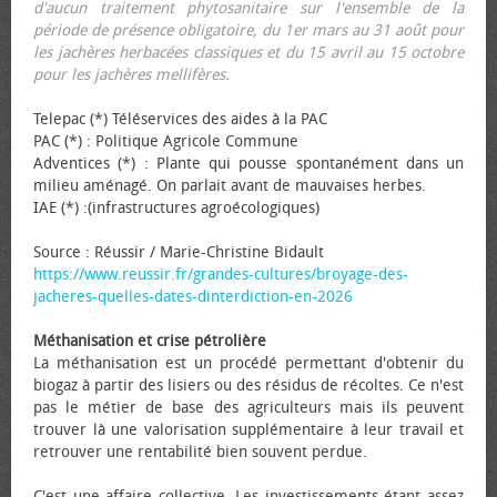
d'aucun traitement phytosanitaire sur l'ensemble de la
période de présence obligatoire, du 1er mars au 31 août pour
les jachères herbacées classiques et du 15 avril au 15 octobre
pour les jachères mellifères.
Telepac (*) Téléservices des aides à la PAC
PAC (*) : Politique Agricole Commune
Adventices (*) : Plante qui pousse spontanément dans un
milieu aménagé. On parlait avant de mauvaises herbes.
IAE (*) :(infrastructures agroécologiques)
Source : Réussir / Marie-Christine Bidault
https://www.reussir.fr/grandes-cultures/broyage-des-
jacheres-quelles-dates-dinterdiction-en-2026
Méthanisation et crise pétrolière
La méthanisation est un procédé permettant d'obtenir du
biogaz à partir des lisiers ou des résidus de récoltes. Ce n'est
pas le métier de base des agriculteurs mais ils peuvent
trouver là une valorisation supplémentaire à leur travail et
retrouver une rentabilité bien souvent perdue.
C'est une affaire collective. Les investissements étant assez