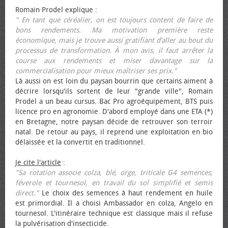
Romain Prodel explique :
" En tant que céréalier, on est toujours content de faire de
bons rendements. Ma motivation première reste
économique, mais je trouve aussi gratifiant d’aller au bout du
processus de transformation. À mon avis, il faut arrêter la
course aux rendements et miser davantage sur la
commercialisation pour mieux maîtriser ses prix."
Là aussi on est loin du paysan bourrin que certains aiment à
décrire lorsqu'ils sortent de leur "grande ville", Romain
Prodel a un beau cursus. Bac Pro agroéquipement, BTS puis
licence pro en agronomie. D'abord employé dans une ETA (*)
en Bretagne, notre paysan décide de retrouver son terroir
natal. De retour au pays, il reprend une exploitation en bio
délaissée et la convertit en traditionnel.
Je cite l'article
:
"Sa rotation associe colza, blé, orge, triticale G4 semences,
féverole et tournesol, en travail du sol simplifié et semis
direct."
Le choix des semences à haut rendement en huile
est primordial. Il a choisi Ambassador en colza, Angelo en
tournesol. L'itinéraire technique est classique mais il refuse
la pulvérisation d'insecticide.