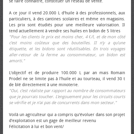
se faire connaître, constituer un réseau de vente.
A ce jour il vend 20.000 L d'huile à des professionnels, aux
particuliers, à des cantines scolaires et même en magasins.
Les prix sont étudiés pour une meilleure valorisation. Il
tend actuellement à vendre ses huiles en bidon de 5 litres
"Pour les clients le prix est moins cher, 4 €/l, et de mon côté
c’est moins coûteux que des bouteilles. II n’y a qu’une
étiquette, et les bidons sont réutilisables. En trois voyages
aller-retour de la ferme au consommateur, un bidon est
amorti."
L'objectif et de produire 100.000 L par an mais Romain
Prodel ne se limite pas à l'huile et au tourteau, il vend 30 t
de blé directement à une minoterie.
"Oui, c’est réaliste par rapport au nombre de consommateurs
que je pourrais toucher. L’engouement pour les circuits courts
se vérifie et je n’ai pas de concurrents dans mon secteur."
Voilà un agriculteur qui a compris qu'évoluer dans son projet
d'exploitation est un gage de meilleur revenu
Félicitation à lui et bon vent/