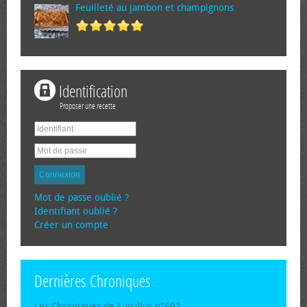
Feuilleté au jambon et champignons
Identification
Proposer une recette
Connexion
Mot de passe oublié ?
Identifiant oublié ?
Créer un compte
Dernières Chroniques
Les Chroniques de Lucullus n°692