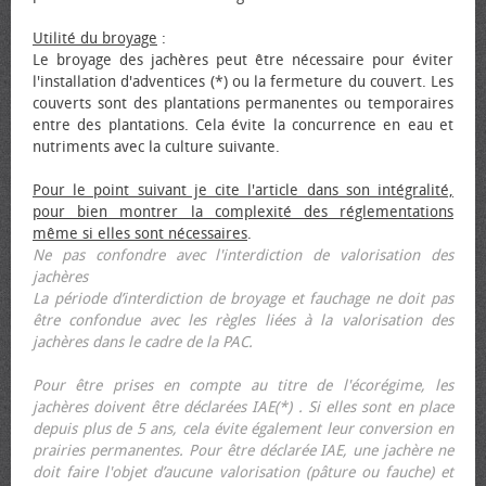
Utilité du broyage
:
Le broyage des jachères peut être nécessaire pour éviter
l'installation d'adventices (*) ou la fermeture du couvert. Les
couverts sont des plantations permanentes ou temporaires
entre des plantations. Cela évite la concurrence en eau et
nutriments avec la culture suivante.
Pour le point suivant je cite l'article dans son intégralité,
pour bien montrer la complexité des réglementations
même si elles sont nécessaires
.
Ne pas confondre avec l'interdiction de valorisation des
jachères
La période d’interdiction de broyage et fauchage ne doit pas
être confondue avec les règles liées à la valorisation des
jachères dans le cadre de la PAC.
Pour être prises en compte au titre de l'écorégime, les
jachères doivent être déclarées IAE(*) . Si elles sont en place
depuis plus de 5 ans, cela évite également leur conversion en
prairies permanentes. Pour être déclarée IAE, une jachère ne
doit faire l'objet d’aucune valorisation (pâture ou fauche) et