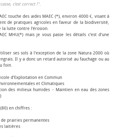
sse, c’est correct !"
.
EC touche des aides MAEC (*), environ 4000 €, visant à
t de pratiques agricoles en faveur de la biodiversité,
 la lutte contre l’érosion.
AEC MHU(*) mais je vous passe les détails c'est d'une
tiliser ses sols à l'exception de la zone Natura 2000 où
engrais. Il y a donc un retard autorisé au fauchage ou au
u foin.
icole d'Exploitation en Commun
nvironnementales et Climatiques
ion des milieux humides − Maintien en eau des zones
)
(80) en chiffres :
 de prairies permanentes
s laitières