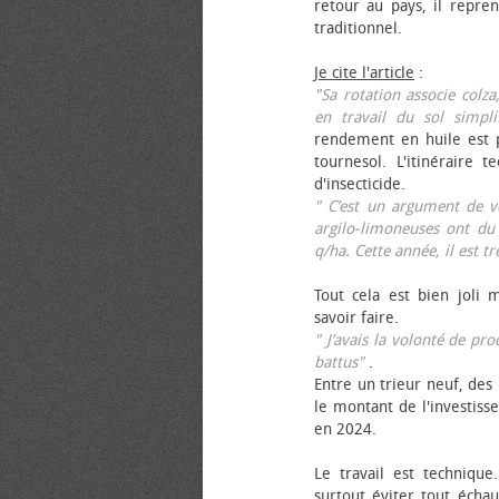
retour au pays, il repren
traditionnel.
Je cite l'article
:
"Sa rotation associe colza
en travail du sol simpli
rendement en huile est p
tournesol. L'itinéraire t
d'insecticide.
" C’est un argument de ven
argilo-limoneuses ont du
q/ha. Cette année, il est t
Tout cela est bien joli 
savoir faire.
" J’avais la volonté de pr
battus"
.
Entre un trieur neuf, des 
le montant de l'investiss
en 2024.
Le travail est technique.
surtout éviter tout échau