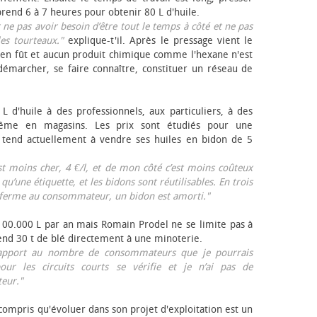
rend 6 à 7 heures pour obtenir 80 L d'huile.
r ne pas avoir besoin d’être tout le temps à côté et ne pas
les tourteaux."
explique-t'il. Après le pressage vient le
en fût et aucun produit chimique comme l'hexane n'est
e démarcher, se faire connaître, constituer un réseau de
L d'huile à des professionnels, aux particuliers, à des
même en magasins. Les prix sont étudiés pour une
Il tend actuellement à vendre ses huiles en bidon de 5
est moins cher, 4 €/l, et de mon côté c’est moins coûteux
 qu’une étiquette, et les bidons sont réutilisables. En trois
a ferme au consommateur, un bidon est amorti."
 100.000 L par an mais Romain Prodel ne se limite pas à
 vend 30 t de blé directement à une minoterie.
r rapport au nombre de consommateurs que je pourrais
our les circuits courts se vérifie et je n’ai pas de
eur."
 compris qu'évoluer dans son projet d'exploitation est un