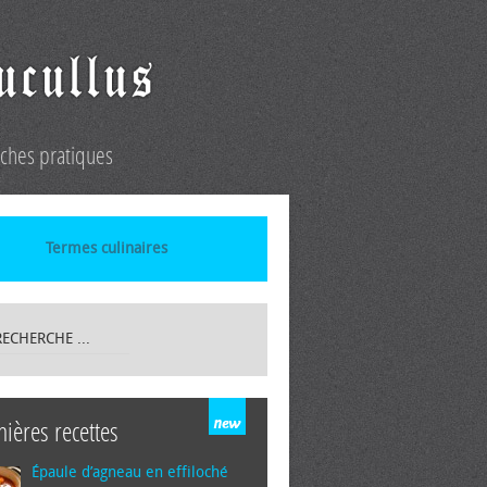
iches pratiques
Termes culinaires
nières recettes
Épaule d’agneau en effiloché