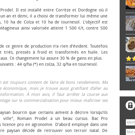
 Prodel. Il est installé entre Corrèze et Dordogne où il
, un an et demi, il a choisi de transformer lui même une
, 10 ha de Colza et 10 ha de tournesol. L'objectif est
éagineux ainsi valorisée atteint 1 500 €/t, contre 500
 de ce genre de production n'a rien d'évident. Toutefois
 triés, pressés à froid et transformés en huile. Les
eaux. Ce changement lui assure 30 % de gains en plus.
ivants : 44 q/ha (*) en colza, 32 q/ha en tournesol.
on est toujours content de faire de bons rendements. Ma
 économique, mais je trouve aussi gratifiant d’aller au
nsformation. À mon avis, il faut arrêter la course aux
tage sur la commercialisation pour mieux maîtriser ses
aysan bourrin que certains aiment à décrire lorsqu'ils
e ville", Romain Prodel a un beau cursus. Bac Pro
s licence pro en agronomie. D'abord employé dans une
tre paysan décide de retrouver son terroir natal. De