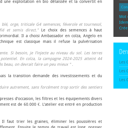
d une exploitation en bio délaissée et la convertit en
Con
Mot 
Ident
, blé, orge, triticale G4 semences, féverole et tournesol,
Crée
fié et semis direct."
Le choix des semences à haut
rimordial. Il a choisi Ambassador en colza, Angelo en
echnique est classique mais il refuse la pulvérisation
Der
te. Si besoin, je l’injecte au niveau du sol. Les terres
 potentiel. En colza, la campagne 2024-2025 atteint 44
Les 
rès beau, on devrait faire un peu mieux "
.
Les 
mais la transition demande des investissements et du
Les 
oduire autrement, sans forcément trop sortir des sentiers
presses d'occasion, les filtres et les équipements divers
ement est de 60.000 €. L'atelier est entré en production
 Il faut trier les graines, éliminer les poussières et
ffement. Ensuite le temps de travail est long, presser