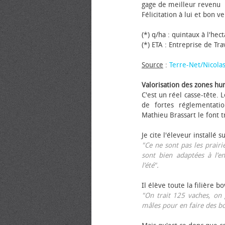
gage de meilleur revenu
Félicitation à lui et bon ve
(*) q/ha : quintaux à l'hec
(*) ETA : Entreprise de Tr
Source
:
Terre-Net/Nicola
Valorisation des zones hu
C'est un réel casse-tête.
de fortes réglementati
Mathieu Brassart le font t
Je cite l'éleveur installé s
"Ce ne sont pas les prairie
sont bien adaptées à l’e
l’été".
Il élève toute la filière b
"On trait 125 vaches, on 
mâles pour en faire des b