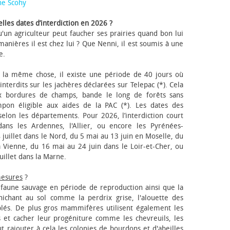
ne Scohy
lles dates d’interdiction en 2026 ?
'un agriculteur peut faucher ses prairies quand bon lui
anières il est chez lui ? Que Nenni, il est soumis à une
e.
 la même chose, il existe une période de 40 jours où
nterdits sur les jachères déclarées sur Telepac (*). Cela
x bordures de champs, bande le long de forêts sans
pon éligible aux aides de la PAC (*). Les dates des
elon les départements. Pour 2026, l’interdiction court
ns les Ardennes, l'Allier, ou encore les Pyrénées-
 juillet dans le Nord, du 5 mai au 13 juin en Moselle, du
 Vienne, du 16 mai au 24 juin dans le Loir-et-Cher, ou
uillet dans la Marne.
mesures
?
a faune sauvage en période de reproduction ainsi que la
 nichant au sol comme la perdrix grise, l'alouette des
blés. De plus gros mammifères utilisent également les
 et cacher leur progéniture comme les chevreuils, les
faut rajouter à cela les colonies de bourdons et d'abeilles