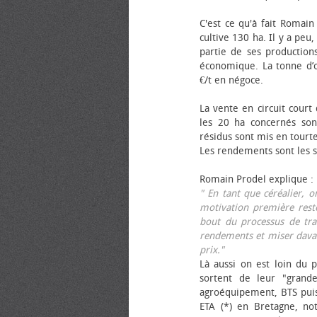
C'est ce qu'à fait Romain
cultive 130 ha. Il y a peu
partie de ses productions
économique. La tonne d’ol
€/t en négoce.
La vente en circuit court
les 20 ha concernés sont
résidus sont mis en tourt
Les rendements sont les su
Romain Prodel explique :
" En tant que céréalier, 
motivation première reste
bout du processus de tra
rendements et miser davan
prix."
Là aussi on est loin du p
sortent de leur "grand
agroéquipement, BTS pui
ETA (*) en Bretagne, no