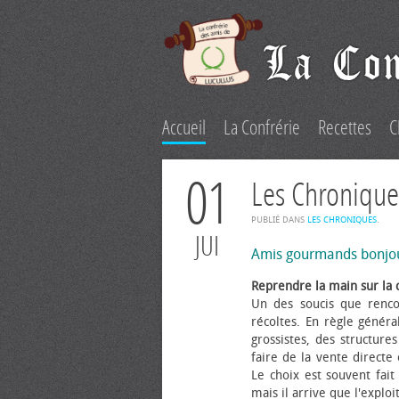
Accueil
La Confrérie
Recettes
C
01
Les Chronique
PUBLIÉ DANS
LES CHRONIQUES
.
JUI
Amis gourmands bonjo
Reprendre la main sur la 
Un des soucis que renco
récoltes. En règle généra
grossistes, des structure
faire de la vente directe
Le choix est souvent fait 
mais il arrive que l'explo