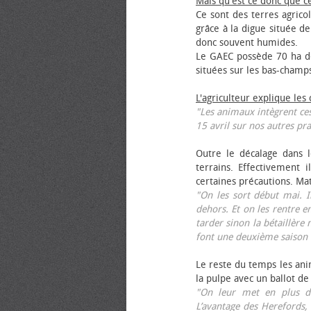
Mais qu'est ce donc que c
Ce sont des terres agrico
grâce à la digue située de
donc souvent humides.
Le GAEC possède 70 ha de
situées sur les bas-champ
L'agriculteur explique les
"Les animaux intègrent ces
15 avril sur nos autres pra
Outre le décalage dans l
terrains. Effectivement i
certaines précautions. Ma
"On les sort début mai. I
dehors. Et on les rentre e
tarder sinon la bétaillère 
font une deuxième saison 
Le reste du temps les anim
la pulpe avec un ballot de
"On leur met en plus de
L’avantage des Herefords,