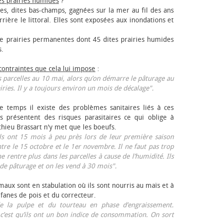
es prairies humides
?
les, dites bas-champs, gagnées sur la mer au fil des ans
rrière le littoral. Elles sont exposées aux inondations et
 prairies permanentes dont 45 dites prairies humides
s.
 contraintes que cela lui impose
:
 parcelles au 10 mai, alors qu’on démarre le pâturage au
iries. Il y a toujours environ un mois de décalage".
e temps il existe des problèmes sanitaires liés à ces
ls présentent des risques parasitaires ce qui oblige à
thieu Brassart n'y met que les bœufs.
ls ont 15 mois à peu près lors de leur première saison
ntre le 15 octobre et le 1er novembre. Il ne faut pas trop
ne rentre plus dans les parcelles à cause de l’humidité. Ils
de pâturage et on les vend à 30 mois".
aux sont en stabulation où ils sont nourris au maïs et à
 fanes de pois et du correcteur.
 la pulpe et du tourteau en phase d’engraissement.
 c’est qu’ils ont un bon indice de consommation. On sort