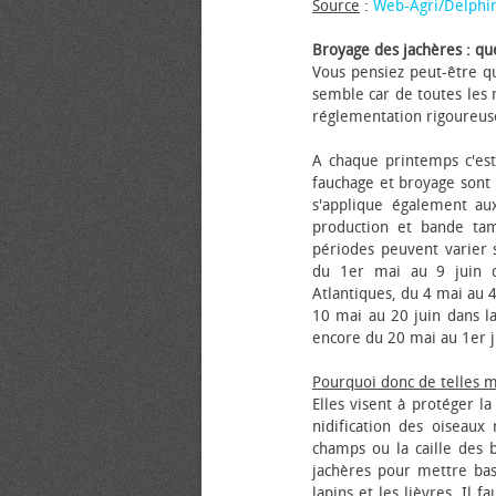
Source
:
Web-Agri/Delphi
Broyage des jachères : que
Vous pensiez peut-être qu
semble car de toutes les m
réglementation rigoureus
A chaque printemps c'est
fauchage et broyage sont i
s'applique également au
production et bande tam
périodes peuvent varier s
du 1er mai au 9 juin da
Atlantiques, du 4 mai au 4
10 mai au 20 juin dans la
encore du 20 mai au 1er j
Pourquoi donc de telles 
Elles visent à protéger l
nidification des oiseaux
champs ou la caille des 
jachères pour mettre bas
lapins et les lièvres. Il 