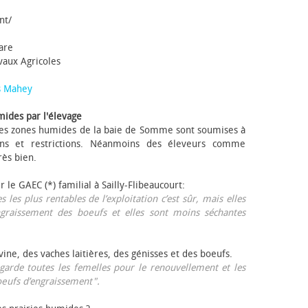
nt/
tare
avaux Agricoles
s Mahey
mides par l'élevage
 Les zones humides de la baie de Somme sont soumises à
ons et restrictions. Néanmoins des éleveurs comme
rès bien.
ur le GAEC (*) familial à Sailly-Flibeaucourt:
s les plus rentables de l’exploitation c’est sûr, mais elles
ngraissement des bœufs et elles sont moins séchantes
ovine, des vaches laitières, des génisses et des bœufs.
garde toutes les femelles pour le renouvellement et les
œufs d’engraissement".