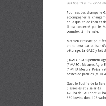
des bœufs à 350 kg de carca
Pour ces bas-champs le GA
accompagner le changemen
de la qualité de l’eau et de
Il est concerné par le M
complexité infernale.
Mathieu Brassart peut fer
on ne peut par utiliser d'
pâturage. Le GAEC y fait d
(-)GAEC : Groupement Agr
(*)MAEC : Mesures Agro-E
(*)MHU Mesure Préservat
basses de prairies (MHU 4
Gaec le Souffle de la Baie 
5 associés et 2 salariés
420 ha de SAU dont 70 ha
380 bovins dont 125 vache