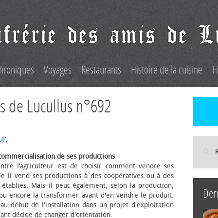
hroniques
Voyages
Restaurants
Histoire de la cuisine
F
s de Lucullus n°692
ur,
commercialisation de ses productions
ntre l’agriculteur est de choisir comment vendre ses
le il vend ses productions à des coopératives ou à des
s établies. Mais il peut également, selon la production,
Der
 ou encore la transformer avant d'en vendre le produit.
au début de l'installation dans un projet d'exploitation
itant décide de changer d'orientation.