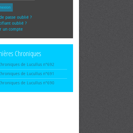
nexion
de passe oublié ?
ifiant oublié ?
r un compte
nières Chroniques
Chroniques de Lucullus n°692
Chroniques de Lucullus n°691
Chroniques de Lucullus n°690