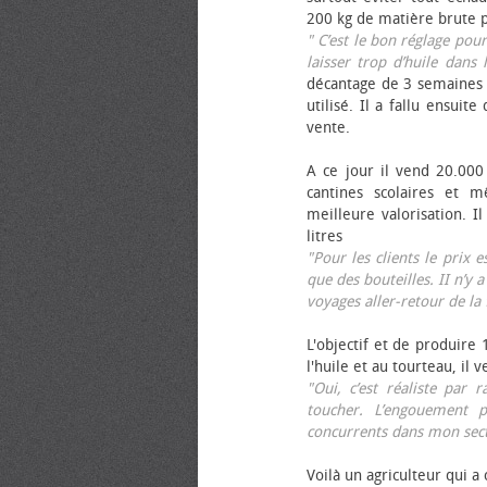
200 kg de matière brute p
" C’est le bon réglage pou
laisser trop d’huile dans 
décantage de 3 semaines 
utilisé. Il a fallu ensuit
vente.
A ce jour il vend 20.000 
cantines scolaires et 
meilleure valorisation. 
litres
"Pour les clients le prix 
que des bouteilles. II n’y a
voyages aller-retour de l
L'objectif et de produire
l'huile et au tourteau, il
"Oui, c’est réaliste pa
toucher. L’engouement p
concurrents dans mon sect
Voilà un agriculteur qui a