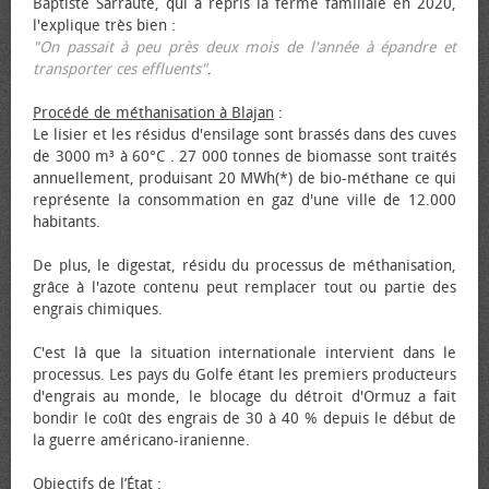
Baptiste Sarraute, qui a repris la ferme familiale en 2020,
l'explique très bien :
"On passait à peu près deux mois de l'année à épandre et
transporter ces effluents"
.
Procédé de méthanisation à Blajan
:
Le lisier et les résidus d'ensilage sont brassés dans des cuves
de 3000 m³ à 60°C . 27 000 tonnes de biomasse sont traités
annuellement, produisant 20 MWh(*) de bio-méthane ce qui
représente la consommation en gaz d'une ville de 12.000
habitants.
De plus, le digestat, résidu du processus de méthanisation,
grâce à l'azote contenu peut remplacer tout ou partie des
engrais chimiques.
C'est là que la situation internationale intervient dans le
processus. Les pays du Golfe étant les premiers producteurs
d'engrais au monde, le blocage du détroit d'Ormuz a fait
bondir le coût des engrais de 30 à 40 % depuis le début de
la guerre américano-iranienne.
Objectifs de l’État
: