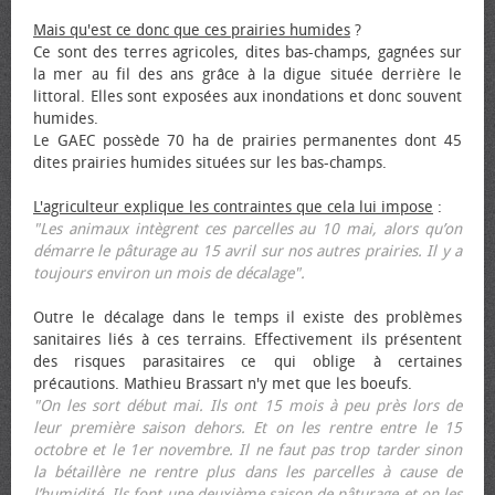
Mais qu'est ce donc que ces prairies humides
?
Ce sont des terres agricoles, dites bas-champs, gagnées sur
la mer au fil des ans grâce à la digue située derrière le
littoral. Elles sont exposées aux inondations et donc souvent
humides.
Le GAEC possède 70 ha de prairies permanentes dont 45
dites prairies humides situées sur les bas-champs.
L'agriculteur explique les contraintes que cela lui impose
:
"Les animaux intègrent ces parcelles au 10 mai, alors qu’on
démarre le pâturage au 15 avril sur nos autres prairies. Il y a
toujours environ un mois de décalage".
Outre le décalage dans le temps il existe des problèmes
sanitaires liés à ces terrains. Effectivement ils présentent
des risques parasitaires ce qui oblige à certaines
précautions. Mathieu Brassart n'y met que les bœufs.
"On les sort début mai. Ils ont 15 mois à peu près lors de
leur première saison dehors. Et on les rentre entre le 15
octobre et le 1er novembre. Il ne faut pas trop tarder sinon
la bétaillère ne rentre plus dans les parcelles à cause de
l’humidité. Ils font une deuxième saison de pâturage et on les