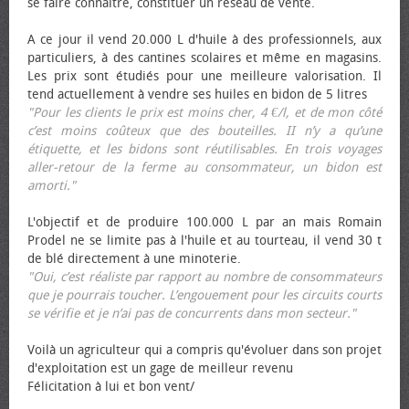
se faire connaître, constituer un réseau de vente.
A ce jour il vend 20.000 L d'huile à des professionnels, aux
particuliers, à des cantines scolaires et même en magasins.
Les prix sont étudiés pour une meilleure valorisation. Il
tend actuellement à vendre ses huiles en bidon de 5 litres
"Pour les clients le prix est moins cher, 4 €/l, et de mon côté
c’est moins coûteux que des bouteilles. II n’y a qu’une
étiquette, et les bidons sont réutilisables. En trois voyages
aller-retour de la ferme au consommateur, un bidon est
amorti."
L'objectif et de produire 100.000 L par an mais Romain
Prodel ne se limite pas à l'huile et au tourteau, il vend 30 t
de blé directement à une minoterie.
"Oui, c’est réaliste par rapport au nombre de consommateurs
que je pourrais toucher. L’engouement pour les circuits courts
se vérifie et je n’ai pas de concurrents dans mon secteur."
Voilà un agriculteur qui a compris qu'évoluer dans son projet
d'exploitation est un gage de meilleur revenu
Félicitation à lui et bon vent/