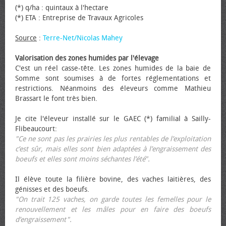
(*) q/ha : quintaux à l'hectare
(*) ETA : Entreprise de Travaux Agricoles
Source
:
Terre-Net/Nicolas Mahey
Valorisation des zones humides par l'élevage
C'est un réel casse-tête. Les zones humides de la baie de
Somme sont soumises à de fortes réglementations et
restrictions. Néanmoins des éleveurs comme Mathieu
Brassart le font très bien.
Je cite l'éleveur installé sur le GAEC (*) familial à Sailly-
Flibeaucourt:
"Ce ne sont pas les prairies les plus rentables de l’exploitation
c’est sûr, mais elles sont bien adaptées à l’engraissement des
bœufs et elles sont moins séchantes l’été".
Il élève toute la filière bovine, des vaches laitières, des
génisses et des bœufs.
"On trait 125 vaches, on garde toutes les femelles pour le
renouvellement et les mâles pour en faire des bœufs
d’engraissement".