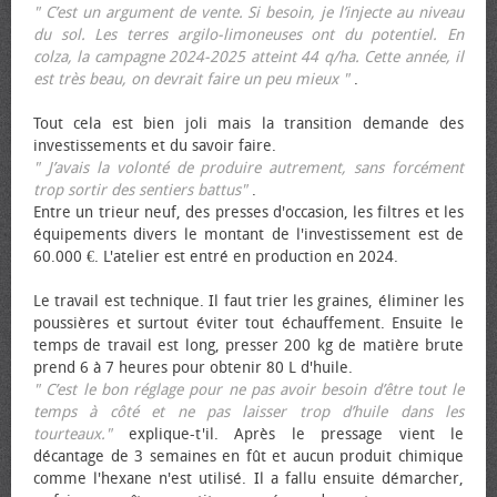
" C’est un argument de vente. Si besoin, je l’injecte au niveau
du sol. Les terres argilo-limoneuses ont du potentiel. En
colza, la campagne 2024-2025 atteint 44 q/ha. Cette année, il
est très beau, on devrait faire un peu mieux "
.
Tout cela est bien joli mais la transition demande des
investissements et du savoir faire.
" J’avais la volonté de produire autrement, sans forcément
trop sortir des sentiers battus"
.
Entre un trieur neuf, des presses d'occasion, les filtres et les
équipements divers le montant de l'investissement est de
60.000 €. L'atelier est entré en production en 2024.
Le travail est technique. Il faut trier les graines, éliminer les
poussières et surtout éviter tout échauffement. Ensuite le
temps de travail est long, presser 200 kg de matière brute
prend 6 à 7 heures pour obtenir 80 L d'huile.
" C’est le bon réglage pour ne pas avoir besoin d’être tout le
temps à côté et ne pas laisser trop d’huile dans les
tourteaux."
explique-t'il. Après le pressage vient le
décantage de 3 semaines en fût et aucun produit chimique
comme l'hexane n'est utilisé. Il a fallu ensuite démarcher,