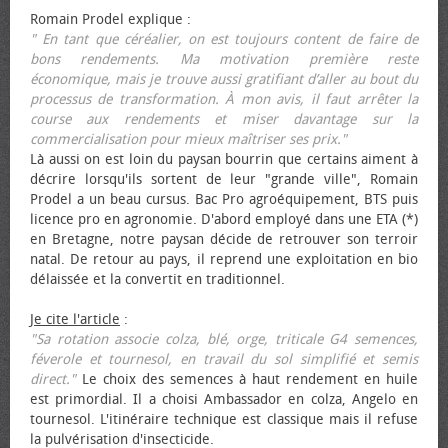
Romain Prodel explique :
" En tant que céréalier, on est toujours content de faire de
bons rendements. Ma motivation première reste
économique, mais je trouve aussi gratifiant d’aller au bout du
processus de transformation. À mon avis, il faut arrêter la
course aux rendements et miser davantage sur la
commercialisation pour mieux maîtriser ses prix."
Là aussi on est loin du paysan bourrin que certains aiment à
décrire lorsqu'ils sortent de leur "grande ville", Romain
Prodel a un beau cursus. Bac Pro agroéquipement, BTS puis
licence pro en agronomie. D'abord employé dans une ETA (*)
en Bretagne, notre paysan décide de retrouver son terroir
natal. De retour au pays, il reprend une exploitation en bio
délaissée et la convertit en traditionnel.
Je cite l'article
:
"Sa rotation associe colza, blé, orge, triticale G4 semences,
féverole et tournesol, en travail du sol simplifié et semis
direct."
Le choix des semences à haut rendement en huile
est primordial. Il a choisi Ambassador en colza, Angelo en
tournesol. L'itinéraire technique est classique mais il refuse
la pulvérisation d'insecticide.