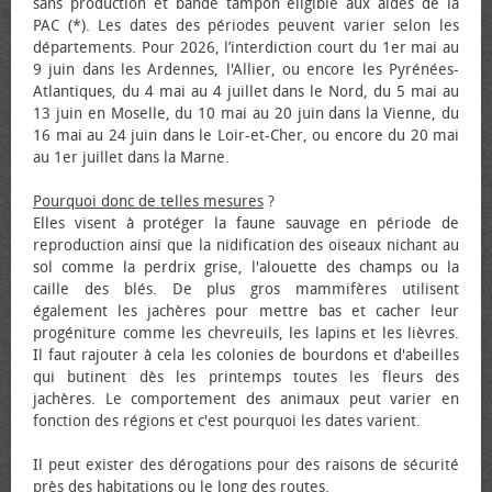
sans production et bande tampon éligible aux aides de la
PAC (*). Les dates des périodes peuvent varier selon les
départements. Pour 2026, l’interdiction court du 1er mai au
9 juin dans les Ardennes, l'Allier, ou encore les Pyrénées-
Atlantiques, du 4 mai au 4 juillet dans le Nord, du 5 mai au
13 juin en Moselle, du 10 mai au 20 juin dans la Vienne, du
16 mai au 24 juin dans le Loir-et-Cher, ou encore du 20 mai
au 1er juillet dans la Marne.
Pourquoi donc de telles mesures
?
Elles visent à protéger la faune sauvage en période de
reproduction ainsi que la nidification des oiseaux nichant au
sol comme la perdrix grise, l'alouette des champs ou la
caille des blés. De plus gros mammifères utilisent
également les jachères pour mettre bas et cacher leur
progéniture comme les chevreuils, les lapins et les lièvres.
Il faut rajouter à cela les colonies de bourdons et d'abeilles
qui butinent dès les printemps toutes les fleurs des
jachères. Le comportement des animaux peut varier en
fonction des régions et c'est pourquoi les dates varient.
Il peut exister des dérogations pour des raisons de sécurité
près des habitations ou le long des routes.