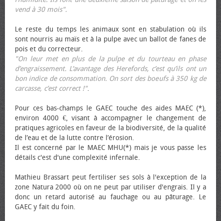
vend à 30 mois".
Le reste du temps les animaux sont en stabulation où ils
sont nourris au maïs et à la pulpe avec un ballot de fanes de
pois et du correcteur.
"On leur met en plus de la pulpe et du tourteau en phase
d’engraissement. L’avantage des Herefords, c’est qu’ils ont un
bon indice de consommation. On sort des bœufs à 350 kg de
carcasse, c’est correct !"
.
Pour ces bas-champs le GAEC touche des aides MAEC (*),
environ 4000 €, visant à accompagner le changement de
pratiques agricoles en faveur de la biodiversité, de la qualité
de l’eau et de la lutte contre l’érosion.
Il est concerné par le MAEC MHU(*) mais je vous passe les
détails c'est d'une complexité infernale.
Mathieu Brassart peut fertiliser ses sols à l'exception de la
zone Natura 2000 où on ne peut par utiliser d'engrais. Il y a
donc un retard autorisé au fauchage ou au pâturage. Le
GAEC y fait du foin.