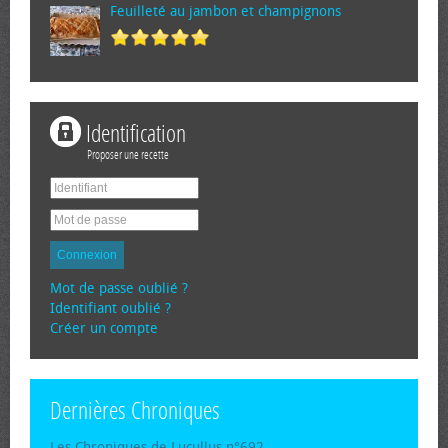
Feuilleté au jambon et champignons
Identification
Proposer une recette
Connexion
Mot de passe oublié ?
Identifiant oublié ?
Créer un compte
Dernières Chroniques
Les Chroniques de Lucullus n°692