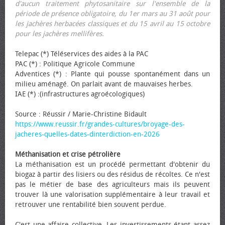
d'aucun traitement phytosanitaire sur l'ensemble de la
période de présence obligatoire, du 1er mars au 31 août pour
les jachères herbacées classiques et du 15 avril au 15 octobre
pour les jachères mellifères.
Telepac (*) Téléservices des aides à la PAC
PAC (*) : Politique Agricole Commune
Adventices (*) : Plante qui pousse spontanément dans un
milieu aménagé. On parlait avant de mauvaises herbes.
IAE (*) :(infrastructures agroécologiques)
Source : Réussir / Marie-Christine Bidault
https://www.reussir.fr/grandes-cultures/broyage-des-
jacheres-quelles-dates-dinterdiction-en-2026
Méthanisation et crise pétrolière
La méthanisation est un procédé permettant d'obtenir du
biogaz à partir des lisiers ou des résidus de récoltes. Ce n'est
pas le métier de base des agriculteurs mais ils peuvent
trouver là une valorisation supplémentaire à leur travail et
retrouver une rentabilité bien souvent perdue.
C'est une affaire collective. Les investissements étant assez