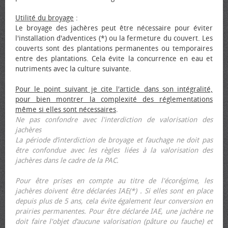
Utilité du broyage
:
Le broyage des jachères peut être nécessaire pour éviter
l'installation d'adventices (*) ou la fermeture du couvert. Les
couverts sont des plantations permanentes ou temporaires
entre des plantations. Cela évite la concurrence en eau et
nutriments avec la culture suivante.
Pour le point suivant je cite l'article dans son intégralité,
pour bien montrer la complexité des réglementations
même si elles sont nécessaires
.
Ne pas confondre avec l'interdiction de valorisation des
jachères
La période d’interdiction de broyage et fauchage ne doit pas
être confondue avec les règles liées à la valorisation des
jachères dans le cadre de la PAC.
Pour être prises en compte au titre de l'écorégime, les
jachères doivent être déclarées IAE(*) . Si elles sont en place
depuis plus de 5 ans, cela évite également leur conversion en
prairies permanentes. Pour être déclarée IAE, une jachère ne
doit faire l'objet d’aucune valorisation (pâture ou fauche) et