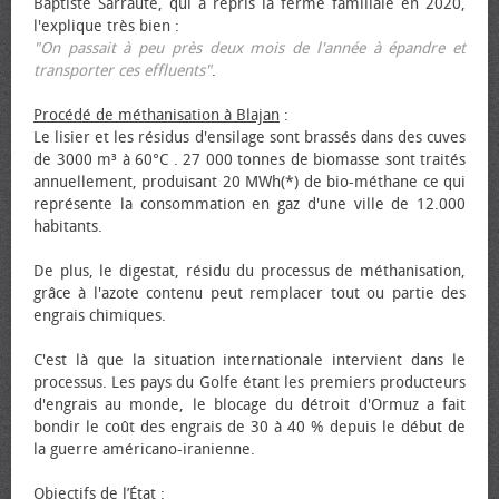
Baptiste Sarraute, qui a repris la ferme familiale en 2020,
l'explique très bien :
"On passait à peu près deux mois de l'année à épandre et
transporter ces effluents"
.
Procédé de méthanisation à Blajan
:
Le lisier et les résidus d'ensilage sont brassés dans des cuves
de 3000 m³ à 60°C . 27 000 tonnes de biomasse sont traités
annuellement, produisant 20 MWh(*) de bio-méthane ce qui
représente la consommation en gaz d'une ville de 12.000
habitants.
De plus, le digestat, résidu du processus de méthanisation,
grâce à l'azote contenu peut remplacer tout ou partie des
engrais chimiques.
C'est là que la situation internationale intervient dans le
processus. Les pays du Golfe étant les premiers producteurs
d'engrais au monde, le blocage du détroit d'Ormuz a fait
bondir le coût des engrais de 30 à 40 % depuis le début de
la guerre américano-iranienne.
Objectifs de l’État
: