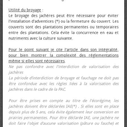
Utilité du broyage
:
Le broyage des jachères peut être nécessaire pour éviter
l'installation d'adventices (*) ou la fermeture du couvert. Les
couverts sont des plantations permanentes ou temporaires
entre des plantations. Cela évite la concurrence en eau et
nutriments avec la culture suivante.
Pour le point suivant je cite l'article dans son intégralité,
pour bien montrer la complexité des réglementations
même si elles sont nécessaires
.
Ne pas confondre avec l'interdiction de valorisation des
jachères
La période d’interdiction de broyage et fauchage ne doit pas
être confondue avec les règles liées à la valorisation des
jachères dans le cadre de la PAC.
Pour être prises en compte au titre de l'écorégime, les
jachères doivent être déclarées IAE(*) . Si elles sont en place
depuis plus de 5 ans, cela évite également leur conversion en
prairies permanentes. Pour être déclarée IAE, une jachère ne
doit faire l'objet d’aucune valorisation (pâture ou fauche) et