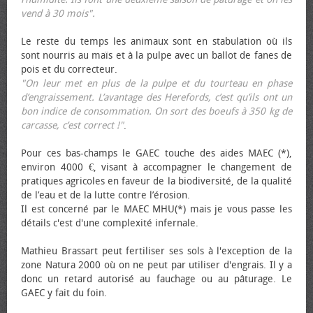
vend à 30 mois".
Le reste du temps les animaux sont en stabulation où ils
sont nourris au maïs et à la pulpe avec un ballot de fanes de
pois et du correcteur.
"On leur met en plus de la pulpe et du tourteau en phase
d’engraissement. L’avantage des Herefords, c’est qu’ils ont un
bon indice de consommation. On sort des bœufs à 350 kg de
carcasse, c’est correct !"
.
Pour ces bas-champs le GAEC touche des aides MAEC (*),
environ 4000 €, visant à accompagner le changement de
pratiques agricoles en faveur de la biodiversité, de la qualité
de l’eau et de la lutte contre l’érosion.
Il est concerné par le MAEC MHU(*) mais je vous passe les
détails c'est d'une complexité infernale.
Mathieu Brassart peut fertiliser ses sols à l'exception de la
zone Natura 2000 où on ne peut par utiliser d'engrais. Il y a
donc un retard autorisé au fauchage ou au pâturage. Le
GAEC y fait du foin.