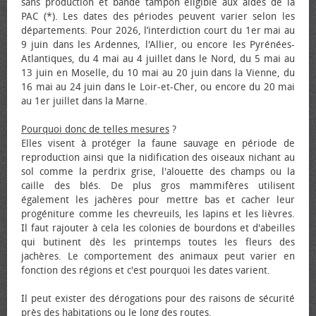
sans production et bande tampon éligible aux aides de la
PAC (*). Les dates des périodes peuvent varier selon les
départements. Pour 2026, l’interdiction court du 1er mai au
9 juin dans les Ardennes, l'Allier, ou encore les Pyrénées-
Atlantiques, du 4 mai au 4 juillet dans le Nord, du 5 mai au
13 juin en Moselle, du 10 mai au 20 juin dans la Vienne, du
16 mai au 24 juin dans le Loir-et-Cher, ou encore du 20 mai
au 1er juillet dans la Marne.
Pourquoi donc de telles mesures
?
Elles visent à protéger la faune sauvage en période de
reproduction ainsi que la nidification des oiseaux nichant au
sol comme la perdrix grise, l'alouette des champs ou la
caille des blés. De plus gros mammifères utilisent
également les jachères pour mettre bas et cacher leur
progéniture comme les chevreuils, les lapins et les lièvres.
Il faut rajouter à cela les colonies de bourdons et d'abeilles
qui butinent dès les printemps toutes les fleurs des
jachères. Le comportement des animaux peut varier en
fonction des régions et c'est pourquoi les dates varient.
Il peut exister des dérogations pour des raisons de sécurité
près des habitations ou le long des routes.