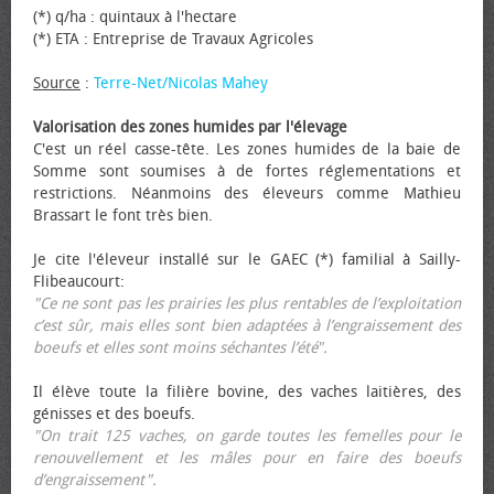
(*) q/ha : quintaux à l'hectare
(*) ETA : Entreprise de Travaux Agricoles
Source
:
Terre-Net/Nicolas Mahey
Valorisation des zones humides par l'élevage
C'est un réel casse-tête. Les zones humides de la baie de
Somme sont soumises à de fortes réglementations et
restrictions. Néanmoins des éleveurs comme Mathieu
Brassart le font très bien.
Je cite l'éleveur installé sur le GAEC (*) familial à Sailly-
Flibeaucourt:
"Ce ne sont pas les prairies les plus rentables de l’exploitation
c’est sûr, mais elles sont bien adaptées à l’engraissement des
bœufs et elles sont moins séchantes l’été".
Il élève toute la filière bovine, des vaches laitières, des
génisses et des bœufs.
"On trait 125 vaches, on garde toutes les femelles pour le
renouvellement et les mâles pour en faire des bœufs
d’engraissement".