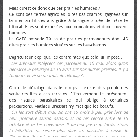
Mais qu'est ce donc que ces prairies humides
?
Ce sont des terres agricoles, dites bas-champs, gagnées sur
la mer au fil des ans grâce à la digue située derrière le
littoral. Elles sont exposées aux inondations et donc souvent
humides.
Le GAEC possède 70 ha de prairies permanentes dont 45
dites prairies humides situées sur les bas-champs.
L'agriculteur explique les contraintes que cela lui impose
:
"Les animaux intègrent ces parcelles au 10 mai, alors qu’on
démarre le pâturage au 15 avril sur nos autres prairies. Il y a
toujours environ un mois de décalage".
Outre le décalage dans le temps il existe des problèmes
sanitaires liés à ces terrains. Effectivement ils présentent
des risques parasitaires ce qui oblige à certaines
précautions. Mathieu Brassart n'y met que les bœufs.
"On les sort début mai. Ils ont 15 mois à peu près lors de
leur première saison dehors. Et on les rentre entre le 15
octobre et le 1er novembre. Il ne faut pas trop tarder sinon
la bétaillère ne rentre plus dans les parcelles à cause de
l’humidité. Ils font une deuxième saison de pâturage et on les