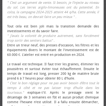
" C’est un argument de vente. Si besoin, je l’injecte au niveau
du sol. Les terres argilo-limoneuses ont du potentiel. En
colza, la campagne 2024-2025 atteint 44 q/ha. Cette année, il
est très beau, on devrait faire un peu mieux "
.
Tout cela est bien joli mais la transition demande des
investissements et du savoir faire.
" J’avais la volonté de produire autrement, sans forcément
trop sortir des sentiers battus"
.
Entre un trieur neuf, des presses d'occasion, les filtres et les
équipements divers le montant de l'investissement est de
60.000 €. L'atelier est entré en production en 2024.
Le travail est technique. Il faut trier les graines, éliminer les
poussières et surtout éviter tout échauffement. Ensuite le
temps de travail est long, presser 200 kg de matière brute
prend 6 à 7 heures pour obtenir 80 L d'huile.
" C’est le bon réglage pour ne pas avoir besoin d’être tout le
temps à côté et ne pas laisser trop d’huile dans les
tourteaux."
explique-t'il. Après le pressage vient le
décantage de 3 semaines en fût et aucun produit chimique
comme l'hexane n'est utilisé. Il a fallu ensuite démarcher,