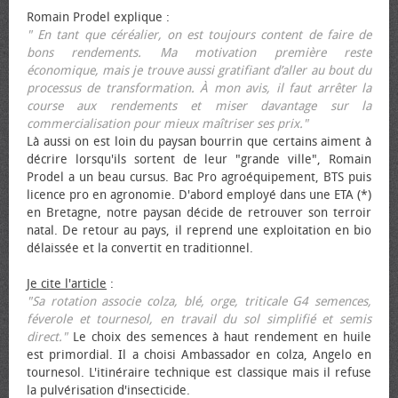
Romain Prodel explique :
" En tant que céréalier, on est toujours content de faire de
bons rendements. Ma motivation première reste
économique, mais je trouve aussi gratifiant d’aller au bout du
processus de transformation. À mon avis, il faut arrêter la
course aux rendements et miser davantage sur la
commercialisation pour mieux maîtriser ses prix."
Là aussi on est loin du paysan bourrin que certains aiment à
décrire lorsqu'ils sortent de leur "grande ville", Romain
Prodel a un beau cursus. Bac Pro agroéquipement, BTS puis
licence pro en agronomie. D'abord employé dans une ETA (*)
en Bretagne, notre paysan décide de retrouver son terroir
natal. De retour au pays, il reprend une exploitation en bio
délaissée et la convertit en traditionnel.
Je cite l'article
:
"Sa rotation associe colza, blé, orge, triticale G4 semences,
féverole et tournesol, en travail du sol simplifié et semis
direct."
Le choix des semences à haut rendement en huile
est primordial. Il a choisi Ambassador en colza, Angelo en
tournesol. L'itinéraire technique est classique mais il refuse
la pulvérisation d'insecticide.