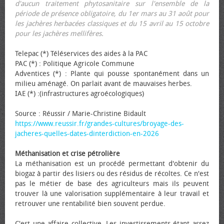
d'aucun traitement phytosanitaire sur l'ensemble de la
période de présence obligatoire, du 1er mars au 31 août pour
les jachères herbacées classiques et du 15 avril au 15 octobre
pour les jachères mellifères.
Telepac (*) Téléservices des aides à la PAC
PAC (*) : Politique Agricole Commune
Adventices (*) : Plante qui pousse spontanément dans un
milieu aménagé. On parlait avant de mauvaises herbes.
IAE (*) :(infrastructures agroécologiques)
Source : Réussir / Marie-Christine Bidault
https://www.reussir.fr/grandes-cultures/broyage-des-
jacheres-quelles-dates-dinterdiction-en-2026
Méthanisation et crise pétrolière
La méthanisation est un procédé permettant d'obtenir du
biogaz à partir des lisiers ou des résidus de récoltes. Ce n'est
pas le métier de base des agriculteurs mais ils peuvent
trouver là une valorisation supplémentaire à leur travail et
retrouver une rentabilité bien souvent perdue.
C'est une affaire collective. Les investissements étant assez