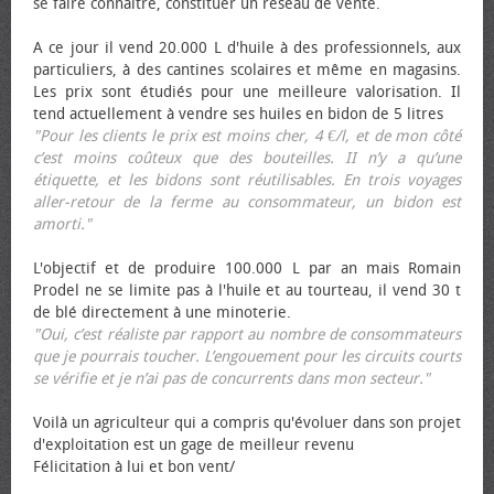
se faire connaître, constituer un réseau de vente.
A ce jour il vend 20.000 L d'huile à des professionnels, aux
particuliers, à des cantines scolaires et même en magasins.
Les prix sont étudiés pour une meilleure valorisation. Il
tend actuellement à vendre ses huiles en bidon de 5 litres
"Pour les clients le prix est moins cher, 4 €/l, et de mon côté
c’est moins coûteux que des bouteilles. II n’y a qu’une
étiquette, et les bidons sont réutilisables. En trois voyages
aller-retour de la ferme au consommateur, un bidon est
amorti."
L'objectif et de produire 100.000 L par an mais Romain
Prodel ne se limite pas à l'huile et au tourteau, il vend 30 t
de blé directement à une minoterie.
"Oui, c’est réaliste par rapport au nombre de consommateurs
que je pourrais toucher. L’engouement pour les circuits courts
se vérifie et je n’ai pas de concurrents dans mon secteur."
Voilà un agriculteur qui a compris qu'évoluer dans son projet
d'exploitation est un gage de meilleur revenu
Félicitation à lui et bon vent/