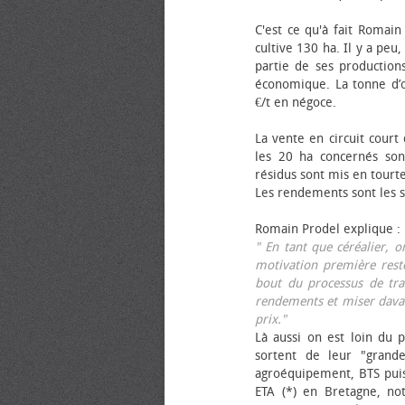
C'est ce qu'à fait Romain
cultive 130 ha. Il y a peu
partie de ses productions
économique. La tonne d’ol
€/t en négoce.
La vente en circuit court
les 20 ha concernés sont
résidus sont mis en tourt
Les rendements sont les su
Romain Prodel explique :
" En tant que céréalier, 
motivation première reste
bout du processus de tra
rendements et miser davan
prix."
Là aussi on est loin du p
sortent de leur "grand
agroéquipement, BTS pui
ETA (*) en Bretagne, no