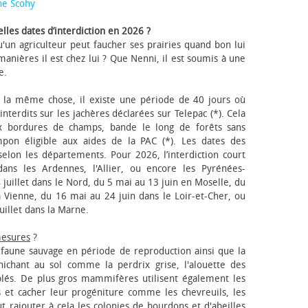
ne Scohy
lles dates d’interdiction en 2026 ?
'un agriculteur peut faucher ses prairies quand bon lui
anières il est chez lui ? Que Nenni, il est soumis à une
e.
 la même chose, il existe une période de 40 jours où
nterdits sur les jachères déclarées sur Telepac (*). Cela
x bordures de champs, bande le long de forêts sans
pon éligible aux aides de la PAC (*). Les dates des
elon les départements. Pour 2026, l’interdiction court
ns les Ardennes, l'Allier, ou encore les Pyrénées-
 juillet dans le Nord, du 5 mai au 13 juin en Moselle, du
 Vienne, du 16 mai au 24 juin dans le Loir-et-Cher, ou
uillet dans la Marne.
mesures
?
a faune sauvage en période de reproduction ainsi que la
 nichant au sol comme la perdrix grise, l'alouette des
blés. De plus gros mammifères utilisent également les
 et cacher leur progéniture comme les chevreuils, les
faut rajouter à cela les colonies de bourdons et d'abeilles