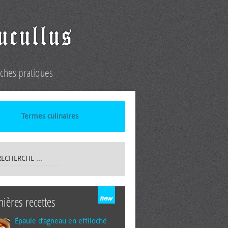
iches pratiques
Termes culinaires
nières recettes
Épaule d’agneau en effiloché