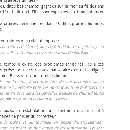
es prairies humides
?
les, dites bas-champs, gagnées sur la mer au fil des ans
rrière le littoral. Elles sont exposées aux inondations et
 prairies permanentes dont 45 dites prairies humides
s.
 contraintes que cela lui impose
:
 parcelles au 10 mai, alors qu’on démarre le pâturage au
iries. Il y a toujours environ un mois de décalage".
e temps il existe des problèmes sanitaires liés à ces
ls présentent des risques parasitaires ce qui oblige à
thieu Brassart n'y met que les bœufs.
ls ont 15 mois à peu près lors de leur première saison
ntre le 15 octobre et le 1er novembre. Il ne faut pas trop
ne rentre plus dans les parcelles à cause de l’humidité. Ils
de pâturage et on les vend à 30 mois".
aux sont en stabulation où ils sont nourris au maïs et à
 fanes de pois et du correcteur.
 la pulpe et du tourteau en phase d’engraissement.
 c’est qu’ils ont un bon indice de consommation. On sort