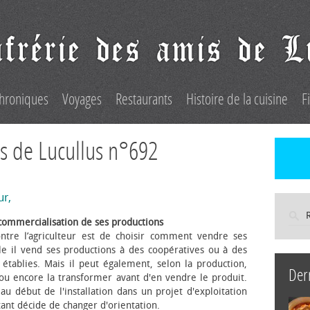
hroniques
Voyages
Restaurants
Histoire de la cuisine
F
s de Lucullus n°692
ur,
commercialisation de ses productions
ntre l’agriculteur est de choisir comment vendre ses
le il vend ses productions à des coopératives ou à des
s établies. Mais il peut également, selon la production,
Der
 ou encore la transformer avant d'en vendre le produit.
au début de l'installation dans un projet d'exploitation
itant décide de changer d'orientation.