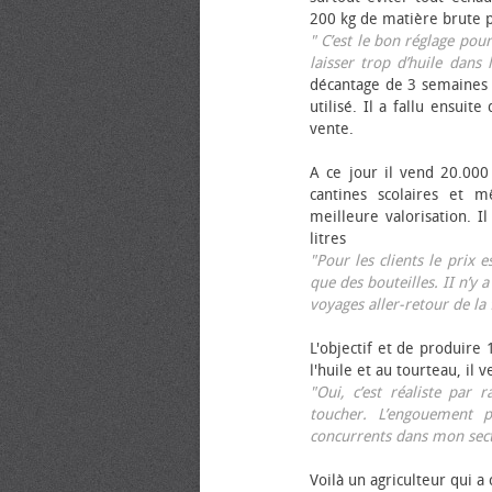
200 kg de matière brute p
" C’est le bon réglage pou
laisser trop d’huile dans 
décantage de 3 semaines 
utilisé. Il a fallu ensuit
vente.
A ce jour il vend 20.000 
cantines scolaires et 
meilleure valorisation. 
litres
"Pour les clients le prix 
que des bouteilles. II n’y a
voyages aller-retour de l
L'objectif et de produire
l'huile et au tourteau, il
"Oui, c’est réaliste pa
toucher. L’engouement p
concurrents dans mon sect
Voilà un agriculteur qui a