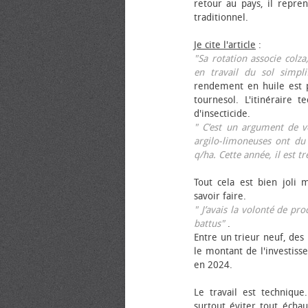
retour au pays, il repren
traditionnel.
Je cite l'article
:
"Sa rotation associe colza
en travail du sol simpli
rendement en huile est p
tournesol. L'itinéraire t
d'insecticide.
" C’est un argument de ven
argilo-limoneuses ont du
q/ha. Cette année, il est t
Tout cela est bien joli 
savoir faire.
" J’avais la volonté de pr
battus"
.
Entre un trieur neuf, des 
le montant de l'investiss
en 2024.
Le travail est technique.
surtout éviter tout échau