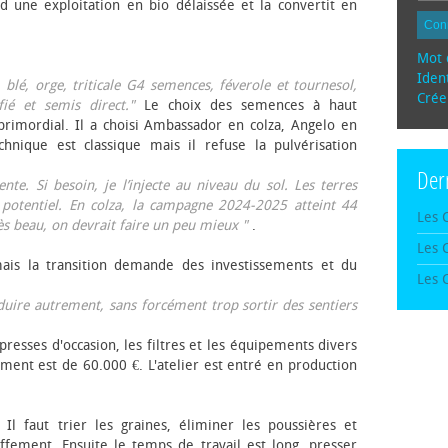
d une exploitation en bio délaissée et la convertit en
Con
Mot 
Ident
, blé, orge, triticale G4 semences, féverole et tournesol,
Crée
fié et semis direct."
Le choix des semences à haut
rimordial. Il a choisi Ambassador en colza, Angelo en
echnique est classique mais il refuse la pulvérisation
Der
te. Si besoin, je l’injecte au niveau du sol. Les terres
 potentiel. En colza, la campagne 2024-2025 atteint 44
Les 
rès beau, on devrait faire un peu mieux "
.
Les 
mais la transition demande des investissements et du
Les 
oduire autrement, sans forcément trop sortir des sentiers
presses d'occasion, les filtres et les équipements divers
ement est de 60.000 €. L'atelier est entré en production
 Il faut trier les graines, éliminer les poussières et
ffement. Ensuite le temps de travail est long, presser