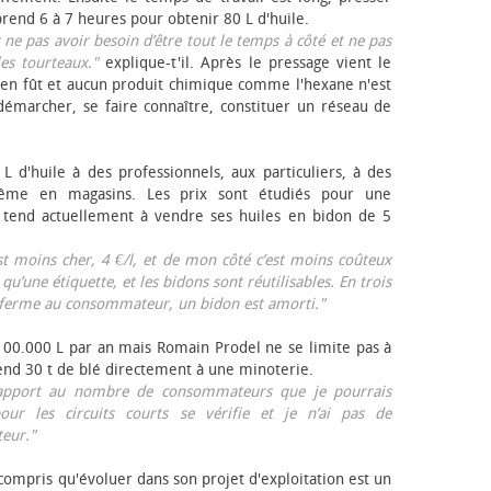
rend 6 à 7 heures pour obtenir 80 L d'huile.
r ne pas avoir besoin d’être tout le temps à côté et ne pas
les tourteaux."
explique-t'il. Après le pressage vient le
en fût et aucun produit chimique comme l'hexane n'est
e démarcher, se faire connaître, constituer un réseau de
L d'huile à des professionnels, aux particuliers, à des
même en magasins. Les prix sont étudiés pour une
Il tend actuellement à vendre ses huiles en bidon de 5
est moins cher, 4 €/l, et de mon côté c’est moins coûteux
 qu’une étiquette, et les bidons sont réutilisables. En trois
a ferme au consommateur, un bidon est amorti."
 100.000 L par an mais Romain Prodel ne se limite pas à
 vend 30 t de blé directement à une minoterie.
r rapport au nombre de consommateurs que je pourrais
our les circuits courts se vérifie et je n’ai pas de
eur."
 compris qu'évoluer dans son projet d'exploitation est un