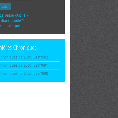
nexion
de passe oublié ?
ifiant oublié ?
r un compte
nières Chroniques
Chroniques de Lucullus n°692
Chroniques de Lucullus n°691
Chroniques de Lucullus n°690