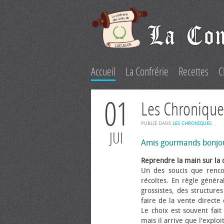
Accueil
La Confrérie
Recettes
C
01
Les Chronique
PUBLIÉ DANS
LES CHRONIQUES
.
JUI
Amis gourmands bonjo
Reprendre la main sur la 
Un des soucis que renco
récoltes. En règle généra
grossistes, des structure
faire de la vente directe
Le choix est souvent fait 
mais il arrive que l'explo