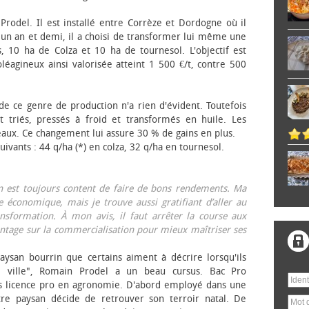
 Prodel. Il est installé entre Corrèze et Dordogne où il
, un an et demi, il a choisi de transformer lui même une
, 10 ha de Colza et 10 ha de tournesol. L'objectif est
éagineux ainsi valorisée atteint 1 500 €/t, contre 500
 de ce genre de production n'a rien d'évident. Toutefois
 triés, pressés à froid et transformés en huile. Les
eaux. Ce changement lui assure 30 % de gains en plus.
ivants : 44 q/ha (*) en colza, 32 q/ha en tournesol.
on est toujours content de faire de bons rendements. Ma
 économique, mais je trouve aussi gratifiant d’aller au
nsformation. À mon avis, il faut arrêter la course aux
tage sur la commercialisation pour mieux maîtriser ses
aysan bourrin que certains aiment à décrire lorsqu'ils
e ville", Romain Prodel a un beau cursus. Bac Pro
s licence pro en agronomie. D'abord employé dans une
tre paysan décide de retrouver son terroir natal. De