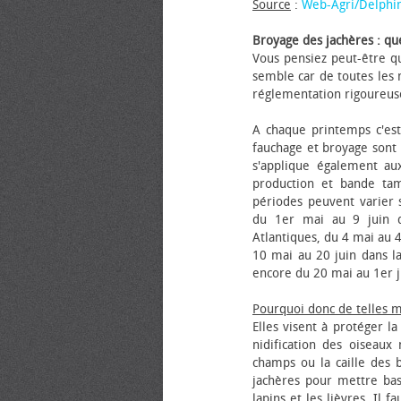
Source
:
Web-Agri/Delphi
Broyage des jachères : que
Vous pensiez peut-être qu
semble car de toutes les m
réglementation rigoureus
A chaque printemps c'est
fauchage et broyage sont i
s'applique également au
production et bande tam
périodes peuvent varier s
du 1er mai au 9 juin da
Atlantiques, du 4 mai au 4
10 mai au 20 juin dans la
encore du 20 mai au 1er j
Pourquoi donc de telles 
Elles visent à protéger l
nidification des oiseaux
champs ou la caille des 
jachères pour mettre bas
lapins et les lièvres. Il 