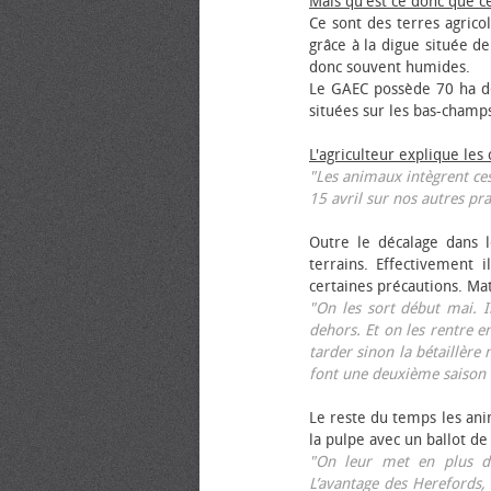
Mais qu'est ce donc que c
Ce sont des terres agrico
grâce à la digue située de
donc souvent humides.
Le GAEC possède 70 ha de
situées sur les bas-champ
L'agriculteur explique les
"Les animaux intègrent ces
15 avril sur nos autres pra
Outre le décalage dans l
terrains. Effectivement i
certaines précautions. Ma
"On les sort début mai. I
dehors. Et on les rentre e
tarder sinon la bétaillère 
font une deuxième saison 
Le reste du temps les anim
la pulpe avec un ballot de
"On leur met en plus de
L’avantage des Herefords,