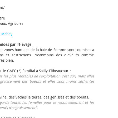
nt/
tare
avaux Agricoles
s Mahey
mides par l'élevage
 Les zones humides de la baie de Somme sont soumises à
ons et restrictions. Néanmoins des éleveurs comme
rès bien.
ur le GAEC (*) familial à Sailly-Flibeaucourt:
s les plus rentables de l’exploitation c’est sûr, mais elles
ngraissement des bœufs et elles sont moins séchantes
ovine, des vaches laitières, des génisses et des bœufs.
garde toutes les femelles pour le renouvellement et les
œufs d’engraissement".