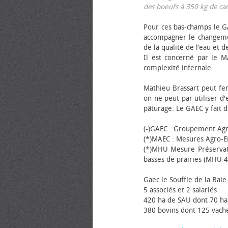
des bœufs à 350 kg de carca
Pour ces bas-champs le GA
accompagner le changemen
de la qualité de l’eau et de
Il est concerné par le M
complexité infernale.
Mathieu Brassart peut fer
on ne peut par utiliser d'
pâturage. Le GAEC y fait d
(-)GAEC : Groupement Agr
(*)MAEC : Mesures Agro-E
(*)MHU Mesure Préservat
basses de prairies (MHU 4
Gaec le Souffle de la Baie 
5 associés et 2 salariés
420 ha de SAU dont 70 ha
380 bovins dont 125 vache