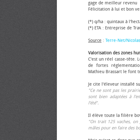
gage de meilleur revenu
Félicitation à lui et bon ve
(*) q/ha : quintaux à l'hec
(*) ETA : Entreprise de Tr
Source
:
Terre-Net/Nicola
Valorisation des zones hu
C'est un réel casse-tête.
de fortes réglementati
Mathieu Brassart le font t
Je cite l'éleveur installé s
"Ce ne sont pas les prairie
sont bien adaptées à l’e
l’été".
Il élève toute la filière b
"On trait 125 vaches, on 
mâles pour en faire des b