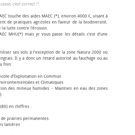
sse, c’est correct !"
.
EC touche des aides MAEC (*), environ 4000 €, visant à
t de pratiques agricoles en faveur de la biodiversité,
 la lutte contre l’érosion.
AEC MHU(*) mais je vous passe les détails c'est d'une
tiliser ses sols à l'exception de la zone Natura 2000 où
engrais. Il y a donc un retard autorisé au fauchage ou au
u foin.
icole d'Exploitation en Commun
nvironnementales et Climatiques
ion des milieux humides − Maintien en eau des zones
)
(80) en chiffres :
 de prairies permanentes
s laitières