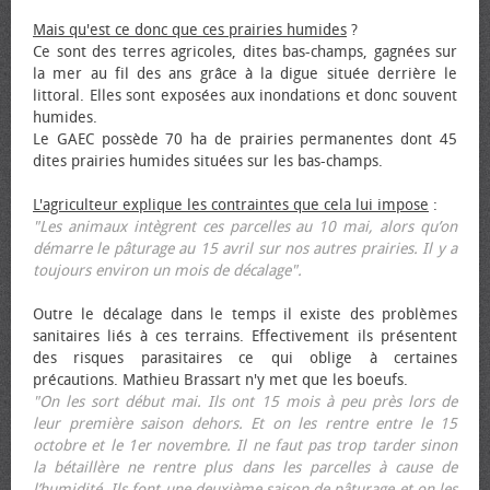
Mais qu'est ce donc que ces prairies humides
?
Ce sont des terres agricoles, dites bas-champs, gagnées sur
la mer au fil des ans grâce à la digue située derrière le
littoral. Elles sont exposées aux inondations et donc souvent
humides.
Le GAEC possède 70 ha de prairies permanentes dont 45
dites prairies humides situées sur les bas-champs.
L'agriculteur explique les contraintes que cela lui impose
:
"Les animaux intègrent ces parcelles au 10 mai, alors qu’on
démarre le pâturage au 15 avril sur nos autres prairies. Il y a
toujours environ un mois de décalage".
Outre le décalage dans le temps il existe des problèmes
sanitaires liés à ces terrains. Effectivement ils présentent
des risques parasitaires ce qui oblige à certaines
précautions. Mathieu Brassart n'y met que les bœufs.
"On les sort début mai. Ils ont 15 mois à peu près lors de
leur première saison dehors. Et on les rentre entre le 15
octobre et le 1er novembre. Il ne faut pas trop tarder sinon
la bétaillère ne rentre plus dans les parcelles à cause de
l’humidité. Ils font une deuxième saison de pâturage et on les