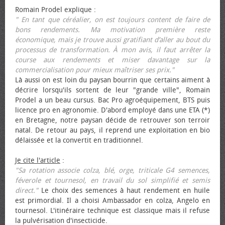
Romain Prodel explique :
" En tant que céréalier, on est toujours content de faire de
bons rendements. Ma motivation première reste
économique, mais je trouve aussi gratifiant d’aller au bout du
processus de transformation. À mon avis, il faut arrêter la
course aux rendements et miser davantage sur la
commercialisation pour mieux maîtriser ses prix."
Là aussi on est loin du paysan bourrin que certains aiment à
décrire lorsqu'ils sortent de leur "grande ville", Romain
Prodel a un beau cursus. Bac Pro agroéquipement, BTS puis
licence pro en agronomie. D'abord employé dans une ETA (*)
en Bretagne, notre paysan décide de retrouver son terroir
natal. De retour au pays, il reprend une exploitation en bio
délaissée et la convertit en traditionnel.
Je cite l'article
:
"Sa rotation associe colza, blé, orge, triticale G4 semences,
féverole et tournesol, en travail du sol simplifié et semis
direct."
Le choix des semences à haut rendement en huile
est primordial. Il a choisi Ambassador en colza, Angelo en
tournesol. L'itinéraire technique est classique mais il refuse
la pulvérisation d'insecticide.