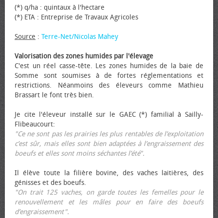
(*) q/ha : quintaux à l'hectare
(*) ETA : Entreprise de Travaux Agricoles
Source
:
Terre-Net/Nicolas Mahey
Valorisation des zones humides par l'élevage
C'est un réel casse-tête. Les zones humides de la baie de
Somme sont soumises à de fortes réglementations et
restrictions. Néanmoins des éleveurs comme Mathieu
Brassart le font très bien.
Je cite l'éleveur installé sur le GAEC (*) familial à Sailly-
Flibeaucourt:
"Ce ne sont pas les prairies les plus rentables de l’exploitation
c’est sûr, mais elles sont bien adaptées à l’engraissement des
bœufs et elles sont moins séchantes l’été".
Il élève toute la filière bovine, des vaches laitières, des
génisses et des bœufs.
"On trait 125 vaches, on garde toutes les femelles pour le
renouvellement et les mâles pour en faire des bœufs
d’engraissement".