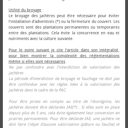
Utilité du broyage
:
Le broyage des jachères peut être nécessaire pour éviter
l'installation d'adventices (*) ou la fermeture du couvert. Les
couverts sont des plantations permanentes ou temporaires
entre des plantations. Cela évite la concurrence en eau et
nutriments avec la culture suivante.
Pour le point suivant je cite l'article dans son intégralité,
pour bien montrer la complexité des réglementations
même si elles sont nécessaires
.
Ne pas confondre avec l'interdiction de valorisation des
jachères
La période d’interdiction de broyage et fauchage ne doit pas
être confondue avec les règles liées à la valorisation des
jachères dans le cadre de la PAC.
Pour être prises en compte au titre de l'écorégime, les
jachères doivent être déclarées IAE(*) . Si elles sont en place
depuis plus de 5 ans, cela évite également leur conversion en
prairies permanentes. Pour être déclarée IAE, une jachère ne
doit faire l'objet d’aucune valorisation (pâture ou fauche) et