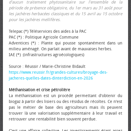
d'aucun traitement phytosanitaire sur l'ensemble de la
période de présence obligatoire, du 1er mars au 31 août pour
les jachères herbacées classiques et du 15 avril au 15 octobre
pour les jachères mellifères.
Telepac (*) Téléservices des aides à la PAC
PAC (*) : Politique Agricole Commune
Adventices (*) : Plante qui pousse spontanément dans un
milieu aménagé. On parlait avant de mauvaises herbes.
IAE (*) :(infrastructures agroécologiques)
Source : Réussir / Marie-Christine Bidault
https://www.reussir.fr/grandes-cultures/broyage-des-
jacheres-quelles-dates-dinterdiction-en-2026
Méthanisation et crise pétrolière
La méthanisation est un procédé permettant d'obtenir du
biogaz à partir des lisiers ou des résidus de récoltes. Ce n'est
pas le métier de base des agriculteurs mais ils peuvent
trouver là une valorisation supplémentaire à leur travail et
retrouver une rentabilité bien souvent perdue.
C'est une affaire collective. Les investissements étant assez