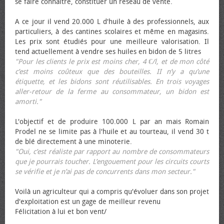
se faire connaître, constituer un réseau de vente.
A ce jour il vend 20.000 L d'huile à des professionnels, aux
particuliers, à des cantines scolaires et même en magasins.
Les prix sont étudiés pour une meilleure valorisation. Il
tend actuellement à vendre ses huiles en bidon de 5 litres
"Pour les clients le prix est moins cher, 4 €/l, et de mon côté
c’est moins coûteux que des bouteilles. II n’y a qu’une
étiquette, et les bidons sont réutilisables. En trois voyages
aller-retour de la ferme au consommateur, un bidon est
amorti."
L'objectif et de produire 100.000 L par an mais Romain
Prodel ne se limite pas à l'huile et au tourteau, il vend 30 t
de blé directement à une minoterie.
"Oui, c’est réaliste par rapport au nombre de consommateurs
que je pourrais toucher. L’engouement pour les circuits courts
se vérifie et je n’ai pas de concurrents dans mon secteur."
Voilà un agriculteur qui a compris qu'évoluer dans son projet
d'exploitation est un gage de meilleur revenu
Félicitation à lui et bon vent/