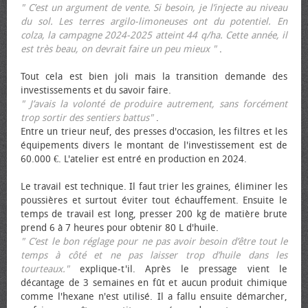
" C’est un argument de vente. Si besoin, je l’injecte au niveau
du sol. Les terres argilo-limoneuses ont du potentiel. En
colza, la campagne 2024-2025 atteint 44 q/ha. Cette année, il
est très beau, on devrait faire un peu mieux "
.
Tout cela est bien joli mais la transition demande des
investissements et du savoir faire.
" J’avais la volonté de produire autrement, sans forcément
trop sortir des sentiers battus"
.
Entre un trieur neuf, des presses d'occasion, les filtres et les
équipements divers le montant de l'investissement est de
60.000 €. L'atelier est entré en production en 2024.
Le travail est technique. Il faut trier les graines, éliminer les
poussières et surtout éviter tout échauffement. Ensuite le
temps de travail est long, presser 200 kg de matière brute
prend 6 à 7 heures pour obtenir 80 L d'huile.
" C’est le bon réglage pour ne pas avoir besoin d’être tout le
temps à côté et ne pas laisser trop d’huile dans les
tourteaux."
explique-t'il. Après le pressage vient le
décantage de 3 semaines en fût et aucun produit chimique
comme l'hexane n'est utilisé. Il a fallu ensuite démarcher,