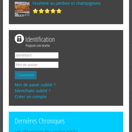
Feuilleté au jambon et champignons
Identification
Proposer une recette
Connexion
Mot de passe oublié ?
Identifiant oublié ?
Créer un compte
Dernières Chroniques
Les Chroniques de Lucullus n°692