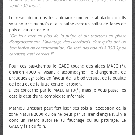
vend à 30 mois".
Le reste du temps les animaux sont en stabulation où ils
sont nourris au maïs et à la pulpe avec un ballot de fanes de
pois et du correcteur.
"On leur met en plus de la pulpe et du tourteau en phase
d’engraissement. L’avantage des Herefords, c’est qu’ils ont un
bon indice de consommation. On sort des bœufs à 350 kg de
carcasse, c’est correct !"
.
Pour ces bas-champs le GAEC touche des aides MAEC (*),
environ 4000 €, visant à accompagner le changement de
pratiques agricoles en faveur de la biodiversité, de la qualité
de l’eau et de la lutte contre l’érosion.
Il est concerné par le MAEC MHU(*) mais je vous passe les
détails c'est d'une complexité infernale.
Mathieu Brassart peut fertiliser ses sols à l'exception de la
zone Natura 2000 où on ne peut par utiliser d'engrais. Il y a
donc un retard autorisé au fauchage ou au pâturage. Le
GAEC y fait du foin.