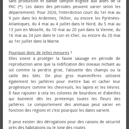
sans production et bande tampon éligible aux aides de la
PAC (*). Les dates des périodes peuvent varier selon les
départements. Pour 2026, l’interdiction court du 1er mai au
9 juin dans les Ardennes, l'Allier, ou encore les Pyrénées-
Atlantiques, du 4 mai au 4 juillet dans le Nord, du 5 mai au
13 juin en Moselle, du 10 mai au 20 juin dans la Vienne, du
16 mai au 24 juin dans le Loir-et-Cher, ou encore du 20 mai
au 1er juillet dans la Marne.
Pourquoi donc de telles mesures
?
Elles visent à protéger la faune sauvage en période de
reproduction ainsi que la nidification des oiseaux nichant au
sol comme la perdrix grise, l'alouette des champs ou la
caille des blés. De plus gros mammifères utilisent
également les jachères pour mettre bas et cacher leur
progéniture comme les chevreuils, les lapins et les lièvres.
Il faut rajouter à cela les colonies de bourdons et d'abeilles
qui butinent dès les printemps toutes les fleurs des
jachères. Le comportement des animaux peut varier en
fonction des régions et c'est pourquoi les dates varient.
Il peut exister des dérogations pour des raisons de sécurité
près des habitations ou le long des routes.