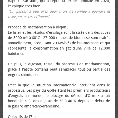
Baptiste Sarraute, qui a repris la ferme familiale en 2020,
l'explique très bien :
"On passait à peu près deux mois de l'année à épandre et
transporter ces effluents"
.
Procédé de méthanisation à Blajan
:
Le lisier et les résidus d'ensilage sont brassés dans des cuves
de 3000 m³ à 60°C . 27 000 tonnes de biomasse sont traités
annuellement, produisant 20 MWh(*) de bio-méthane ce qui
représente la consommation en gaz d'une ville de 12.000
habitants.
De plus, le digestat, résidu du processus de méthanisation,
grâce à l'azote contenu peut remplacer tout ou partie des
engrais chimiques.
C'est là que la situation internationale intervient dans le
processus. Les pays du Golfe étant les premiers producteurs
d'engrais au monde, le blocage du détroit d'Ormuz a fait
bondir le coût des engrais de 30 à 40 % depuis le début de
la guerre américano-iranienne.
Objectifs de l’État
: