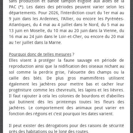
sans production et bande tampon éligible aux aides de la
PAC (*). Les dates des périodes peuvent varier selon les
départements. Pour 2026, l’interdiction court du 1er mai au
9 juin dans les Ardennes, l'Allier, ou encore les Pyrénées-
Atlantiques, du 4 mai au 4 juillet dans le Nord, du 5 mai au
13 juin en Moselle, du 10 mai au 20 juin dans la Vienne, du
16 mai au 24 juin dans le Loir-et-Cher, ou encore du 20 mai
au 1er juillet dans la Marne.
Pourquoi donc de telles mesures
?
Elles visent à protéger la faune sauvage en période de
reproduction ainsi que la nidification des oiseaux nichant au
sol comme la perdrix grise, l'alouette des champs ou la
caille des blés. De plus gros mammifères utilisent
également les jachères pour mettre bas et cacher leur
progéniture comme les chevreuils, les lapins et les lièvres.
Il faut rajouter à cela les colonies de bourdons et d'abeilles
qui butinent dès les printemps toutes les fleurs des
jachères. Le comportement des animaux peut varier en
fonction des régions et c'est pourquoi les dates varient.
Il peut exister des dérogations pour des raisons de sécurité
près des habitations ou le long des routes.