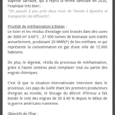
Baptiste Sarraute, qui a repris la ferme familiale en 2020,
l'explique très bien :
"On passait à peu près deux mois de l'année à épandre et
transporter ces effluents"
.
Procédé de méthanisation à Blajan
:
Le lisier et les résidus d'ensilage sont brassés dans des cuves
de 3000 m³ à 60°C . 27 000 tonnes de biomasse sont traités
annuellement, produisant 20 MWh(*) de bio-méthane ce qui
représente la consommation en gaz d'une ville de 12.000
habitants.
De plus, le digestat, résidu du processus de méthanisation,
grâce à l'azote contenu peut remplacer tout ou partie des
engrais chimiques.
C'est là que la situation internationale intervient dans le
processus. Les pays du Golfe étant les premiers producteurs
d'engrais au monde, le blocage du détroit d'Ormuz a fait
bondir le coût des engrais de 30 à 40 % depuis le début de
la guerre américano-iranienne.
Objectifs de l’État
: