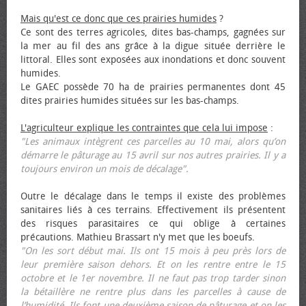
Mais qu'est ce donc que ces prairies humides
?
Ce sont des terres agricoles, dites bas-champs, gagnées sur
la mer au fil des ans grâce à la digue située derrière le
littoral. Elles sont exposées aux inondations et donc souvent
humides.
Le GAEC possède 70 ha de prairies permanentes dont 45
dites prairies humides situées sur les bas-champs.
L'agriculteur explique les contraintes que cela lui impose
:
"Les animaux intègrent ces parcelles au 10 mai, alors qu’on
démarre le pâturage au 15 avril sur nos autres prairies. Il y a
toujours environ un mois de décalage".
Outre le décalage dans le temps il existe des problèmes
sanitaires liés à ces terrains. Effectivement ils présentent
des risques parasitaires ce qui oblige à certaines
précautions. Mathieu Brassart n'y met que les bœufs.
"On les sort début mai. Ils ont 15 mois à peu près lors de
leur première saison dehors. Et on les rentre entre le 15
octobre et le 1er novembre. Il ne faut pas trop tarder sinon
la bétaillère ne rentre plus dans les parcelles à cause de
l’humidité. Ils font une deuxième saison de pâturage et on les