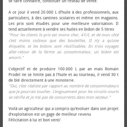
se faire connaître, constituer un réseau de vente.
A ce jour il vend 20.000 L d'huile à des professionnels, aux
particuliers, à des cantines scolaires et même en magasins.
Les prix sont étudiés pour une meilleure valorisation. Il
tend actuellement à vendre ses huiles en bidon de 5 litres
"Pour les clients le prix est moins cher, 4 €/l, et de mon côté
c’est moins coûteux que des bouteilles. II n’y a qu’une
étiquette, et les bidons sont réutilisables. En trois voyages
aller-retour de la ferme au consommateur, un bidon est
amorti."
L'objectif et de produire 100.000 L par an mais Romain
Prodel ne se limite pas à l'huile et au tourteau, il vend 30 t
de blé directement à une minoterie.
"Oui, c’est réaliste par rapport au nombre de consommateurs
que je pourrais toucher. L’engouement pour les circuits courts
se vérifie et je n’ai pas de concurrents dans mon secteur."
Voilà un agriculteur qui a compris qu'évoluer dans son projet
d'exploitation est un gage de meilleur revenu
Félicitation à lui et bon vent/