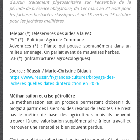
d'aucun traitement phytosanitaire sur l'ensemble de la
période de présence obligatoire, du 1er mars au 31 août pour
les jachères herbacées classiques et du 15 avril au 15 octobre
pour les jachères mellifères.
Telepac (*) Téléservices des aides à la PAC
PAC (*) : Politique Agricole Commune
Adventices (*) : Plante qui pousse spontanément dans un
milieu aménagé. On parlait avant de mauvaises herbes.
IAE (*) :(infrastructures agroécologiques)
Source : Réussir / Marie-Christine Bidault
https://www.reussir.fr/grandes-cultures/broyage-des-
jacheres-quelles-dates-dinterdiction-en-2026
Méthanisation et crise pétrolière
La méthanisation est un procédé permettant d'obtenir du
biogaz à partir des lisiers ou des résidus de récoltes. Ce n'est
pas le métier de base des agriculteurs mais ils peuvent
trouver là une valorisation supplémentaire à leur travail et
retrouver une rentabilité bien souvent perdue.
C'est une affaire collective. Les investissements étant assez