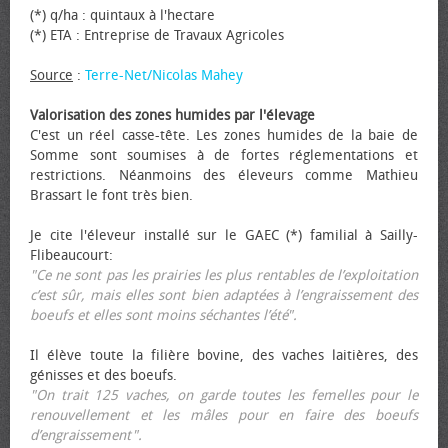
(*) q/ha : quintaux à l'hectare
(*) ETA : Entreprise de Travaux Agricoles
Source
:
Terre-Net/Nicolas Mahey
Valorisation des zones humides par l'élevage
C'est un réel casse-tête. Les zones humides de la baie de
Somme sont soumises à de fortes réglementations et
restrictions. Néanmoins des éleveurs comme Mathieu
Brassart le font très bien.
Je cite l'éleveur installé sur le GAEC (*) familial à Sailly-
Flibeaucourt:
"Ce ne sont pas les prairies les plus rentables de l’exploitation
c’est sûr, mais elles sont bien adaptées à l’engraissement des
bœufs et elles sont moins séchantes l’été".
Il élève toute la filière bovine, des vaches laitières, des
génisses et des bœufs.
"On trait 125 vaches, on garde toutes les femelles pour le
renouvellement et les mâles pour en faire des bœufs
d’engraissement".