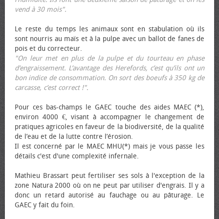
vend à 30 mois".
Le reste du temps les animaux sont en stabulation où ils
sont nourris au maïs et à la pulpe avec un ballot de fanes de
pois et du correcteur.
"On leur met en plus de la pulpe et du tourteau en phase
d’engraissement. L’avantage des Herefords, c’est qu’ils ont un
bon indice de consommation. On sort des bœufs à 350 kg de
carcasse, c’est correct !"
.
Pour ces bas-champs le GAEC touche des aides MAEC (*),
environ 4000 €, visant à accompagner le changement de
pratiques agricoles en faveur de la biodiversité, de la qualité
de l’eau et de la lutte contre l’érosion.
Il est concerné par le MAEC MHU(*) mais je vous passe les
détails c'est d'une complexité infernale.
Mathieu Brassart peut fertiliser ses sols à l'exception de la
zone Natura 2000 où on ne peut par utiliser d'engrais. Il y a
donc un retard autorisé au fauchage ou au pâturage. Le
GAEC y fait du foin.