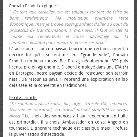
Romain Prodel explique :
" En tant que céréalier, on est toujours content de faire de
bons rendements. Ma motivation première reste
économique, mais je trouve aussi gratifiant d’aller au bout du
processus de transformation. À mon avis, il faut arrêter la
course aux rendements et miser davantage sur la
commercialisation pour mieux maîtriser ses prix."
Là aussi on est loin du paysan bourrin que certains aiment à
décrire lorsqu'ils sortent de leur "grande ville", Romain
Prodel a un beau cursus. Bac Pro agroéquipement, BTS puis
licence pro en agronomie. D'abord employé dans une ETA (*)
en Bretagne, notre paysan décide de retrouver son terroir
natal. De retour au pays, il reprend une exploitation en bio
délaissée et la convertit en traditionnel.
Je cite l'article
:
"Sa rotation associe colza, blé, orge, triticale G4 semences,
féverole et tournesol, en travail du sol simplifié et semis
direct."
Le choix des semences à haut rendement en huile
est primordial. Il a choisi Ambassador en colza, Angelo en
tournesol. L'itinéraire technique est classique mais il refuse
la pulvérisation d'insecticide.