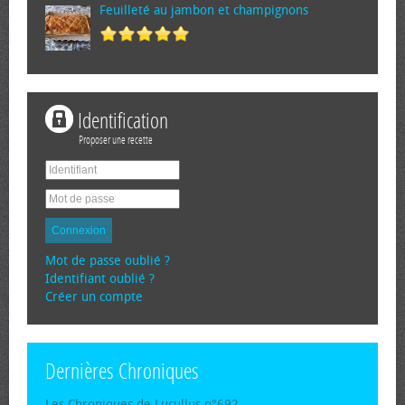
Feuilleté au jambon et champignons
Identification
Proposer une recette
Connexion
Mot de passe oublié ?
Identifiant oublié ?
Créer un compte
Dernières Chroniques
Les Chroniques de Lucullus n°692