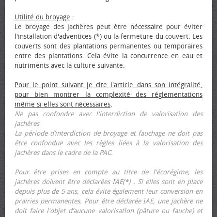
Utilité du broyage
:
Le broyage des jachères peut être nécessaire pour éviter
l'installation d'adventices (*) ou la fermeture du couvert. Les
couverts sont des plantations permanentes ou temporaires
entre des plantations. Cela évite la concurrence en eau et
nutriments avec la culture suivante.
Pour le point suivant je cite l'article dans son intégralité,
pour bien montrer la complexité des réglementations
même si elles sont nécessaires
.
Ne pas confondre avec l'interdiction de valorisation des
jachères
La période d’interdiction de broyage et fauchage ne doit pas
être confondue avec les règles liées à la valorisation des
jachères dans le cadre de la PAC.
Pour être prises en compte au titre de l'écorégime, les
jachères doivent être déclarées IAE(*) . Si elles sont en place
depuis plus de 5 ans, cela évite également leur conversion en
prairies permanentes. Pour être déclarée IAE, une jachère ne
doit faire l'objet d’aucune valorisation (pâture ou fauche) et