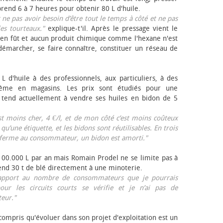
rend 6 à 7 heures pour obtenir 80 L d'huile.
r ne pas avoir besoin d’être tout le temps à côté et ne pas
les tourteaux."
explique-t'il. Après le pressage vient le
en fût et aucun produit chimique comme l'hexane n'est
e démarcher, se faire connaître, constituer un réseau de
L d'huile à des professionnels, aux particuliers, à des
même en magasins. Les prix sont étudiés pour une
Il tend actuellement à vendre ses huiles en bidon de 5
est moins cher, 4 €/l, et de mon côté c’est moins coûteux
 qu’une étiquette, et les bidons sont réutilisables. En trois
a ferme au consommateur, un bidon est amorti."
 100.000 L par an mais Romain Prodel ne se limite pas à
 vend 30 t de blé directement à une minoterie.
r rapport au nombre de consommateurs que je pourrais
our les circuits courts se vérifie et je n’ai pas de
eur."
 compris qu'évoluer dans son projet d'exploitation est un