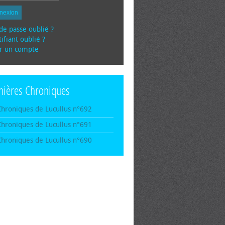
nexion
de passe oublié ?
ifiant oublié ?
r un compte
nières Chroniques
Chroniques de Lucullus n°692
Chroniques de Lucullus n°691
Chroniques de Lucullus n°690