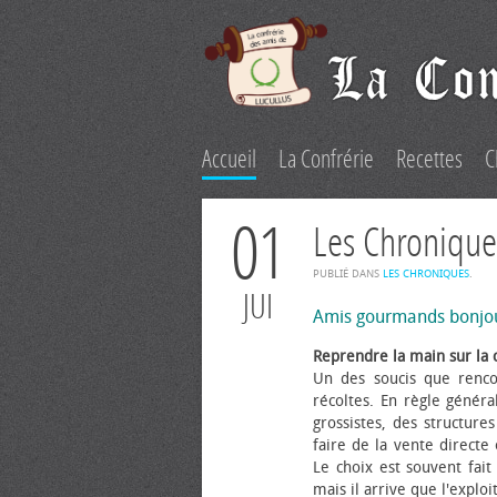
Accueil
La Confrérie
Recettes
C
01
Les Chronique
PUBLIÉ DANS
LES CHRONIQUES
.
JUI
Amis gourmands bonjo
Reprendre la main sur la 
Un des soucis que renco
récoltes. En règle généra
grossistes, des structure
faire de la vente directe
Le choix est souvent fait 
mais il arrive que l'explo