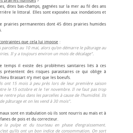
es prairies humides
?
les, dites bas-champs, gagnées sur la mer au fil des ans
rrière le littoral. Elles sont exposées aux inondations et
 prairies permanentes dont 45 dites prairies humides
s.
 contraintes que cela lui impose
:
 parcelles au 10 mai, alors qu’on démarre le pâturage au
iries. Il y a toujours environ un mois de décalage".
e temps il existe des problèmes sanitaires liés à ces
ls présentent des risques parasitaires ce qui oblige à
thieu Brassart n'y met que les bœufs.
ls ont 15 mois à peu près lors de leur première saison
ntre le 15 octobre et le 1er novembre. Il ne faut pas trop
ne rentre plus dans les parcelles à cause de l’humidité. Ils
de pâturage et on les vend à 30 mois".
aux sont en stabulation où ils sont nourris au maïs et à
 fanes de pois et du correcteur.
 la pulpe et du tourteau en phase d’engraissement.
 c’est qu’ils ont un bon indice de consommation. On sort