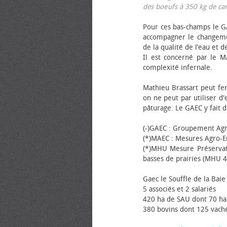
des bœufs à 350 kg de carca
Pour ces bas-champs le GA
accompagner le changemen
de la qualité de l’eau et de
Il est concerné par le M
complexité infernale.
Mathieu Brassart peut fer
on ne peut par utiliser d'
pâturage. Le GAEC y fait d
(-)GAEC : Groupement Agr
(*)MAEC : Mesures Agro-E
(*)MHU Mesure Préservat
basses de prairies (MHU 4
Gaec le Souffle de la Baie 
5 associés et 2 salariés
420 ha de SAU dont 70 ha
380 bovins dont 125 vache