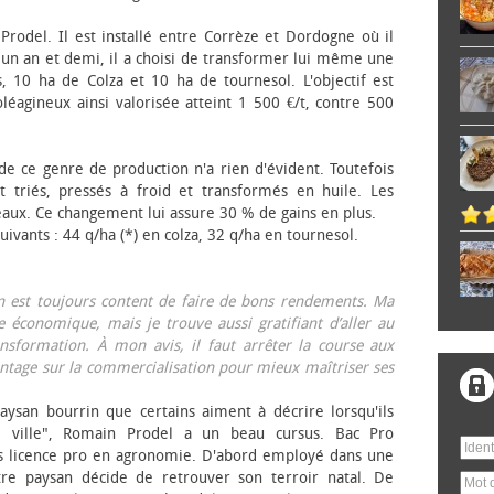
 Prodel. Il est installé entre Corrèze et Dordogne où il
, un an et demi, il a choisi de transformer lui même une
, 10 ha de Colza et 10 ha de tournesol. L'objectif est
éagineux ainsi valorisée atteint 1 500 €/t, contre 500
 de ce genre de production n'a rien d'évident. Toutefois
 triés, pressés à froid et transformés en huile. Les
eaux. Ce changement lui assure 30 % de gains en plus.
ivants : 44 q/ha (*) en colza, 32 q/ha en tournesol.
on est toujours content de faire de bons rendements. Ma
 économique, mais je trouve aussi gratifiant d’aller au
nsformation. À mon avis, il faut arrêter la course aux
tage sur la commercialisation pour mieux maîtriser ses
aysan bourrin que certains aiment à décrire lorsqu'ils
e ville", Romain Prodel a un beau cursus. Bac Pro
s licence pro en agronomie. D'abord employé dans une
tre paysan décide de retrouver son terroir natal. De