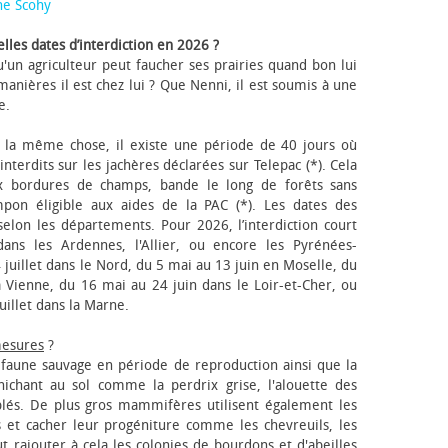
ne Scohy
lles dates d’interdiction en 2026 ?
'un agriculteur peut faucher ses prairies quand bon lui
anières il est chez lui ? Que Nenni, il est soumis à une
e.
 la même chose, il existe une période de 40 jours où
nterdits sur les jachères déclarées sur Telepac (*). Cela
x bordures de champs, bande le long de forêts sans
pon éligible aux aides de la PAC (*). Les dates des
elon les départements. Pour 2026, l’interdiction court
ns les Ardennes, l'Allier, ou encore les Pyrénées-
 juillet dans le Nord, du 5 mai au 13 juin en Moselle, du
 Vienne, du 16 mai au 24 juin dans le Loir-et-Cher, ou
uillet dans la Marne.
mesures
?
a faune sauvage en période de reproduction ainsi que la
 nichant au sol comme la perdrix grise, l'alouette des
blés. De plus gros mammifères utilisent également les
 et cacher leur progéniture comme les chevreuils, les
faut rajouter à cela les colonies de bourdons et d'abeilles