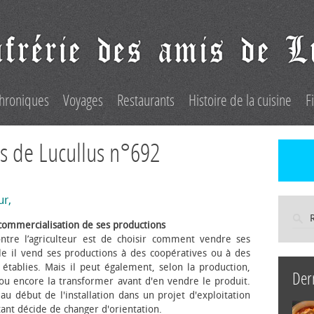
hroniques
Voyages
Restaurants
Histoire de la cuisine
F
s de Lucullus n°692
ur,
commercialisation de ses productions
ntre l’agriculteur est de choisir comment vendre ses
le il vend ses productions à des coopératives ou à des
s établies. Mais il peut également, selon la production,
Der
 ou encore la transformer avant d'en vendre le produit.
au début de l'installation dans un projet d'exploitation
itant décide de changer d'orientation.