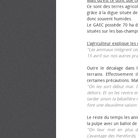
Mais qu'est ce donc que c
Ce sont des terres agrico
grâce à la digue située de
donc souvent humides.
Le GAEC possède 70 ha de
situées sur les bas-champ
L'agriculteur explique les
"Les animaux intègrent ces
15 avril sur nos autres pra
Outre le décalage dans l
terrains. Effectivement i
certaines précautions. Ma
"On les sort début mai. I
dehors. Et on les rentre e
tarder sinon la bétaillère 
font une deuxième saison 
Le reste du temps les anim
la pulpe avec un ballot de
"On leur met en plus de
L’avantage des Herefords,