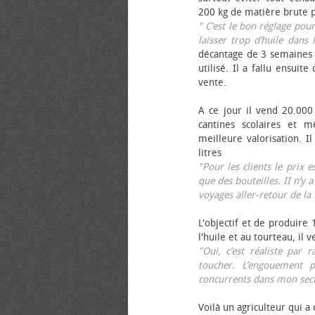
200 kg de matière brute p
" C’est le bon réglage pou
laisser trop d’huile dans 
décantage de 3 semaines 
utilisé. Il a fallu ensuit
vente.
A ce jour il vend 20.000 
cantines scolaires et 
meilleure valorisation. 
litres
"Pour les clients le prix 
que des bouteilles. II n’y a
voyages aller-retour de l
L'objectif et de produire
l'huile et au tourteau, il
"Oui, c’est réaliste pa
toucher. L’engouement p
concurrents dans mon sect
Voilà un agriculteur qui a