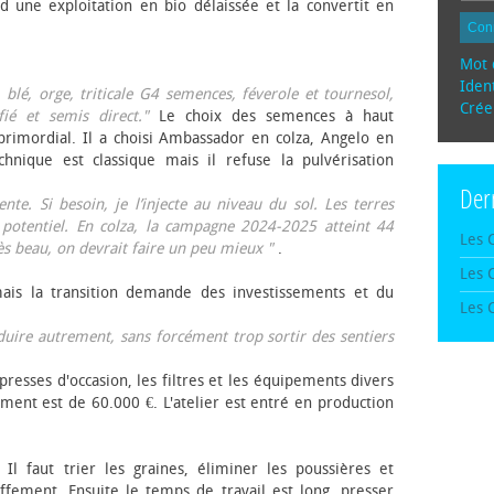
d une exploitation en bio délaissée et la convertit en
Con
Mot 
Ident
, blé, orge, triticale G4 semences, féverole et tournesol,
Crée
fié et semis direct."
Le choix des semences à haut
rimordial. Il a choisi Ambassador en colza, Angelo en
echnique est classique mais il refuse la pulvérisation
Der
te. Si besoin, je l’injecte au niveau du sol. Les terres
 potentiel. En colza, la campagne 2024-2025 atteint 44
Les 
rès beau, on devrait faire un peu mieux "
.
Les 
mais la transition demande des investissements et du
Les 
oduire autrement, sans forcément trop sortir des sentiers
presses d'occasion, les filtres et les équipements divers
ement est de 60.000 €. L'atelier est entré en production
 Il faut trier les graines, éliminer les poussières et
ffement. Ensuite le temps de travail est long, presser