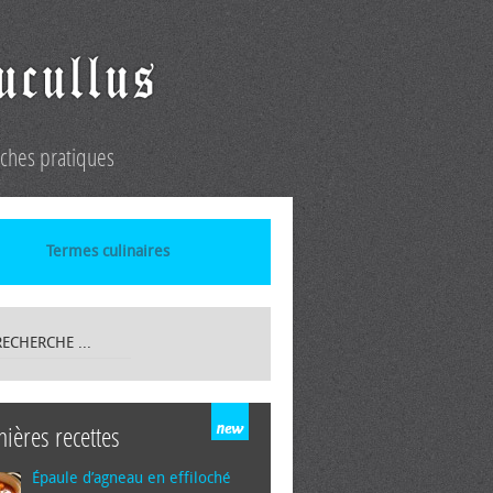
iches pratiques
Termes culinaires
nières recettes
Épaule d’agneau en effiloché