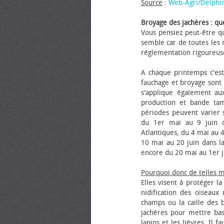
Source
:
Web-Agri/Delphi
Broyage des jachères : que
Vous pensiez peut-être qu
semble car de toutes les m
réglementation rigoureus
A chaque printemps c'est
fauchage et broyage sont i
s'applique également au
production et bande tam
périodes peuvent varier s
du 1er mai au 9 juin da
Atlantiques, du 4 mai au 4
10 mai au 20 juin dans la
encore du 20 mai au 1er j
Pourquoi donc de telles 
Elles visent à protéger l
nidification des oiseaux
champs ou la caille des 
jachères pour mettre bas
lapins et les lièvres. Il 