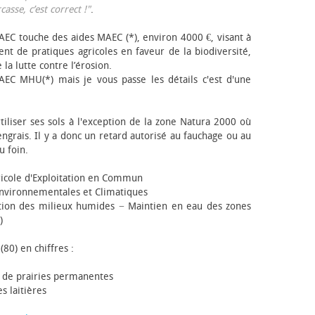
sse, c’est correct !"
.
EC touche des aides MAEC (*), environ 4000 €, visant à
t de pratiques agricoles en faveur de la biodiversité,
 la lutte contre l’érosion.
AEC MHU(*) mais je vous passe les détails c'est d'une
tiliser ses sols à l'exception de la zone Natura 2000 où
engrais. Il y a donc un retard autorisé au fauchage ou au
u foin.
icole d'Exploitation en Commun
nvironnementales et Climatiques
ion des milieux humides − Maintien en eau des zones
)
(80) en chiffres :
 de prairies permanentes
s laitières