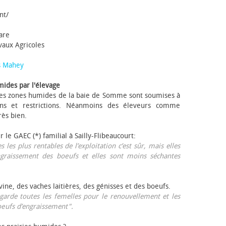
nt/
tare
avaux Agricoles
s Mahey
mides par l'élevage
 Les zones humides de la baie de Somme sont soumises à
ons et restrictions. Néanmoins des éleveurs comme
rès bien.
ur le GAEC (*) familial à Sailly-Flibeaucourt:
s les plus rentables de l’exploitation c’est sûr, mais elles
ngraissement des bœufs et elles sont moins séchantes
ovine, des vaches laitières, des génisses et des bœufs.
garde toutes les femelles pour le renouvellement et les
œufs d’engraissement".