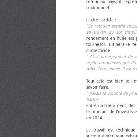
retour au pays, il repren
traditionnel.
Je cite l'article
:
"Sa rotation associe colza
en travail du sol simpli
rendement en huile est p
tournesol. L'itinéraire t
d'insecticide.
" C’est un argument de ven
argilo-limoneuses ont du
q/ha. Cette année, il est t
Tout cela est bien joli 
savoir faire.
" J’avais la volonté de pr
battus"
.
Entre un trieur neuf, des 
le montant de l'investiss
en 2024.
Le travail est technique.
surtout éviter tout échau