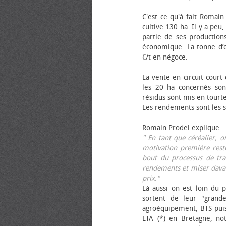
C'est ce qu'à fait Romain
cultive 130 ha. Il y a peu
partie de ses productions
économique. La tonne d’ol
€/t en négoce.
La vente en circuit court
les 20 ha concernés sont
résidus sont mis en tourt
Les rendements sont les su
Romain Prodel explique :
" En tant que céréalier, 
motivation première reste
bout du processus de tra
rendements et miser davan
prix."
Là aussi on est loin du p
sortent de leur "grand
agroéquipement, BTS pui
ETA (*) en Bretagne, no