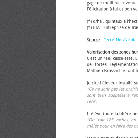
gage de meilleur revenu
Félicitation à lui et bon ve
(*) q/ha : quintaux à l'hec
(*) ETA : Entreprise de Tr
Source
:
Terre-Net/Nicola
Valorisation des zones hu
C'est un réel casse-tête.
de fortes réglementati
Mathieu Brassart le font t
Je cite l'éleveur installé s
"Ce ne sont pas les prairie
sont bien adaptées à l’e
l’été".
Il élève toute la filière b
"On trait 125 vaches, on 
mâles pour en faire des b