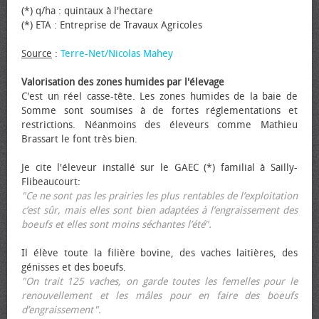
(*) q/ha : quintaux à l'hectare
(*) ETA : Entreprise de Travaux Agricoles
Source
:
Terre-Net/Nicolas Mahey
Valorisation des zones humides par l'élevage
C'est un réel casse-tête. Les zones humides de la baie de
Somme sont soumises à de fortes réglementations et
restrictions. Néanmoins des éleveurs comme Mathieu
Brassart le font très bien.
Je cite l'éleveur installé sur le GAEC (*) familial à Sailly-
Flibeaucourt:
"Ce ne sont pas les prairies les plus rentables de l’exploitation
c’est sûr, mais elles sont bien adaptées à l’engraissement des
bœufs et elles sont moins séchantes l’été".
Il élève toute la filière bovine, des vaches laitières, des
génisses et des bœufs.
"On trait 125 vaches, on garde toutes les femelles pour le
renouvellement et les mâles pour en faire des bœufs
d’engraissement".