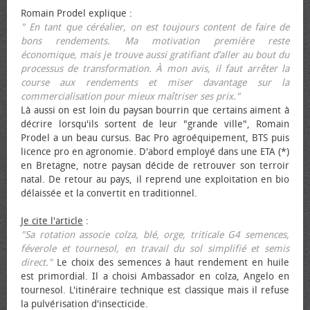
Romain Prodel explique :
" En tant que céréalier, on est toujours content de faire de
bons rendements. Ma motivation première reste
économique, mais je trouve aussi gratifiant d’aller au bout du
processus de transformation. À mon avis, il faut arrêter la
course aux rendements et miser davantage sur la
commercialisation pour mieux maîtriser ses prix."
Là aussi on est loin du paysan bourrin que certains aiment à
décrire lorsqu'ils sortent de leur "grande ville", Romain
Prodel a un beau cursus. Bac Pro agroéquipement, BTS puis
licence pro en agronomie. D'abord employé dans une ETA (*)
en Bretagne, notre paysan décide de retrouver son terroir
natal. De retour au pays, il reprend une exploitation en bio
délaissée et la convertit en traditionnel.
Je cite l'article
:
"Sa rotation associe colza, blé, orge, triticale G4 semences,
féverole et tournesol, en travail du sol simplifié et semis
direct."
Le choix des semences à haut rendement en huile
est primordial. Il a choisi Ambassador en colza, Angelo en
tournesol. L'itinéraire technique est classique mais il refuse
la pulvérisation d'insecticide.