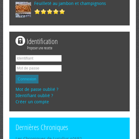
Feuilleté au jambon et champignons
Identification
Proposer une recette
Connexion
Mot de passe oublié ?
Identifiant oublié ?
Créer un compte
Dernières Chroniques
Les Chroniques de Lucullus n°692