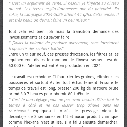
" C’est un argument de vente. Si besoin, je l’injecte au niveau
du sol. Les terres argilo-limoneuses ont du potentiel. En
colza, la campagne 2024-2025 atteint 44 q/ha. Cette année, il
est très beau, on devrait faire un peu mieux "
.
Tout cela est bien joli mais la transition demande des
investissements et du savoir faire.
" J’avais la volonté de produire autrement, sans forcément
trop sortir des sentiers battus"
.
Entre un trieur neuf, des presses d'occasion, les filtres et les
équipements divers le montant de l'investissement est de
60.000 €. L'atelier est entré en production en 2024.
Le travail est technique. Il faut trier les graines, éliminer les
poussières et surtout éviter tout échauffement. Ensuite le
temps de travail est long, presser 200 kg de matière brute
prend 6 à 7 heures pour obtenir 80 L d'huile.
" C’est le bon réglage pour ne pas avoir besoin d’être tout le
temps à côté et ne pas laisser trop d’huile dans les
tourteaux."
explique-t'il. Après le pressage vient le
décantage de 3 semaines en fût et aucun produit chimique
comme l'hexane n'est utilisé. Il a fallu ensuite démarcher,