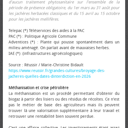
d'aucun traitement phytosanitaire sur l'ensemble de la
période de présence obligatoire, du 1er mars au 31 août pour
les jachères herbacées classiques et du 15 avril au 15 octobre
pour les jachères mellifères.
Telepac (*) Téléservices des aides à la PAC
PAC (*) : Politique Agricole Commune
Adventices (*) : Plante qui pousse spontanément dans un
milieu aménagé. On parlait avant de mauvaises herbes.
IAE (*) :(infrastructures agroécologiques)
Source : Réussir / Marie-Christine Bidault
https://www.reussir.fr/grandes-cultures/broyage-des-
jacheres-quelles-dates-dinterdiction-en-2026
Méthanisation et crise pétrolière
La méthanisation est un procédé permettant d'obtenir du
biogaz à partir des lisiers ou des résidus de récoltes. Ce n'est
pas le métier de base des agriculteurs mais ils peuvent
trouver là une valorisation supplémentaire à leur travail et
retrouver une rentabilité bien souvent perdue.
C'est une affaire collective. Les investissements étant assez