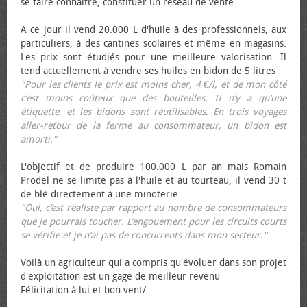
se faire connaître, constituer un réseau de vente.
A ce jour il vend 20.000 L d'huile à des professionnels, aux
particuliers, à des cantines scolaires et même en magasins.
Les prix sont étudiés pour une meilleure valorisation. Il
tend actuellement à vendre ses huiles en bidon de 5 litres
"Pour les clients le prix est moins cher, 4 €/l, et de mon côté
c’est moins coûteux que des bouteilles. II n’y a qu’une
étiquette, et les bidons sont réutilisables. En trois voyages
aller-retour de la ferme au consommateur, un bidon est
amorti."
L'objectif et de produire 100.000 L par an mais Romain
Prodel ne se limite pas à l'huile et au tourteau, il vend 30 t
de blé directement à une minoterie.
"Oui, c’est réaliste par rapport au nombre de consommateurs
que je pourrais toucher. L’engouement pour les circuits courts
se vérifie et je n’ai pas de concurrents dans mon secteur."
Voilà un agriculteur qui a compris qu'évoluer dans son projet
d'exploitation est un gage de meilleur revenu
Félicitation à lui et bon vent/