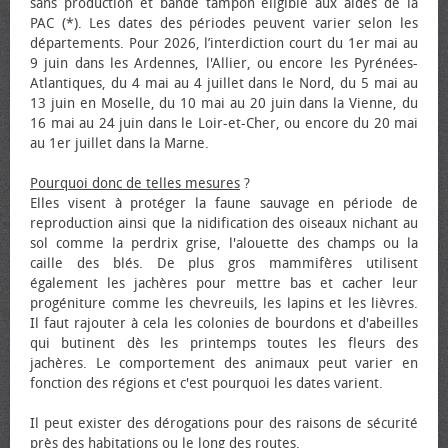
sans production et bande tampon éligible aux aides de la
PAC (*). Les dates des périodes peuvent varier selon les
départements. Pour 2026, l’interdiction court du 1er mai au
9 juin dans les Ardennes, l'Allier, ou encore les Pyrénées-
Atlantiques, du 4 mai au 4 juillet dans le Nord, du 5 mai au
13 juin en Moselle, du 10 mai au 20 juin dans la Vienne, du
16 mai au 24 juin dans le Loir-et-Cher, ou encore du 20 mai
au 1er juillet dans la Marne.
Pourquoi donc de telles mesures
?
Elles visent à protéger la faune sauvage en période de
reproduction ainsi que la nidification des oiseaux nichant au
sol comme la perdrix grise, l'alouette des champs ou la
caille des blés. De plus gros mammifères utilisent
également les jachères pour mettre bas et cacher leur
progéniture comme les chevreuils, les lapins et les lièvres.
Il faut rajouter à cela les colonies de bourdons et d'abeilles
qui butinent dès les printemps toutes les fleurs des
jachères. Le comportement des animaux peut varier en
fonction des régions et c'est pourquoi les dates varient.
Il peut exister des dérogations pour des raisons de sécurité
près des habitations ou le long des routes.