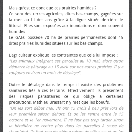
Mais qu'est ce donc que ces prairies humides
?
Ce sont des terres agricoles, dites bas-champs, gagnées sur
la mer au fil des ans grâce à la digue située derrière le
littoral. Elles sont exposées aux inondations et donc souvent
humides.
Le GAEC possède 70 ha de prairies permanentes dont 45
dites prairies humides situées sur les bas-champs.
L'agriculteur explique les contraintes que cela lui impose
:
"Les animaux intègrent ces parcelles au 10 mai, alors qu’on
démarre le pâturage au 15 avril sur nos autres prairies. Il y a
toujours environ un mois de décalage".
Outre le décalage dans le temps il existe des problèmes
sanitaires liés à ces terrains. Effectivement ils présentent
des risques parasitaires ce qui oblige à certaines
précautions. Mathieu Brassart n'y met que les bœufs.
"On les sort début mai. Ils ont 15 mois à peu près lors de
leur première saison dehors. Et on les rentre entre le 15
octobre et le 1er novembre. Il ne faut pas trop tarder sinon
la bétaillère ne rentre plus dans les parcelles à cause de
l’humidité. Ils font une deuxième saison de pâturage et on les