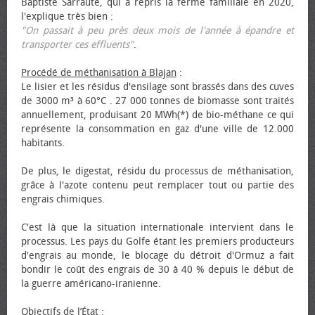
Baptiste Sarraute, qui a repris la ferme familiale en 2020,
l'explique très bien :
"On passait à peu près deux mois de l'année à épandre et
transporter ces effluents"
.
Procédé de méthanisation à Blajan
:
Le lisier et les résidus d'ensilage sont brassés dans des cuves
de 3000 m³ à 60°C . 27 000 tonnes de biomasse sont traités
annuellement, produisant 20 MWh(*) de bio-méthane ce qui
représente la consommation en gaz d'une ville de 12.000
habitants.
De plus, le digestat, résidu du processus de méthanisation,
grâce à l'azote contenu peut remplacer tout ou partie des
engrais chimiques.
C'est là que la situation internationale intervient dans le
processus. Les pays du Golfe étant les premiers producteurs
d'engrais au monde, le blocage du détroit d'Ormuz a fait
bondir le coût des engrais de 30 à 40 % depuis le début de
la guerre américano-iranienne.
Objectifs de l’État
: