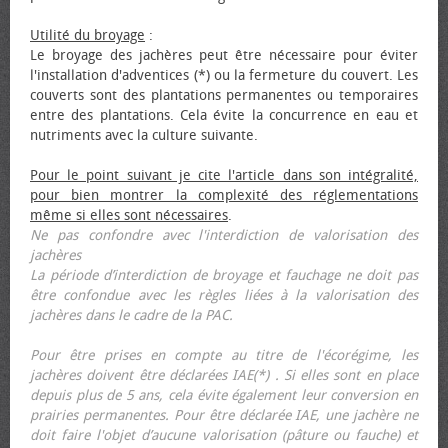
Utilité du broyage
:
Le broyage des jachères peut être nécessaire pour éviter
l'installation d'adventices (*) ou la fermeture du couvert. Les
couverts sont des plantations permanentes ou temporaires
entre des plantations. Cela évite la concurrence en eau et
nutriments avec la culture suivante.
Pour le point suivant je cite l'article dans son intégralité,
pour bien montrer la complexité des réglementations
même si elles sont nécessaires
.
Ne pas confondre avec l'interdiction de valorisation des
jachères
La période d’interdiction de broyage et fauchage ne doit pas
être confondue avec les règles liées à la valorisation des
jachères dans le cadre de la PAC.
Pour être prises en compte au titre de l'écorégime, les
jachères doivent être déclarées IAE(*) . Si elles sont en place
depuis plus de 5 ans, cela évite également leur conversion en
prairies permanentes. Pour être déclarée IAE, une jachère ne
doit faire l'objet d’aucune valorisation (pâture ou fauche) et