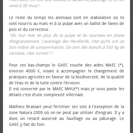
vend à 30 mois".
Le reste du temps les animaux sont en stabulation où ils
sont nourris au maïs et à la pulpe avec un ballot de fanes de
pois et du correcteur.
"On leur met en plus de la pulpe et du tourteau en phase
d’engraissement. L’avantage des Herefords, c’est qu’ils ont un
bon indice de consommation. On sort des bœufs à 350 kg de
carcasse, c’est correct !"
.
Pour ces bas-champs le GAEC touche des aides MAEC (*),
environ 4000 €, visant à accompagner le changement de
pratiques agricoles en faveur de la biodiversité, de la qualité
de l’eau et de la lutte contre l’érosion.
Il est concerné par le MAEC MHU(*) mais je vous passe les
détails c'est d'une complexité infernale.
Mathieu Brassart peut fertiliser ses sols à l'exception de la
zone Natura 2000 où on ne peut par utiliser d'engrais. Il y a
donc un retard autorisé au fauchage ou au pâturage. Le
GAEC y fait du foin.