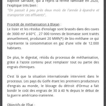
Baptiste Sarraute, qui a repris la ferme familiale en 2020,
l'explique très bien :
"On passait à peu près deux mois de l'année à épandre et
transporter ces effluents"
.
Procédé de méthanisation à Blajan
:
Le lisier et les résidus d'ensilage sont brassés dans des cuves
de 3000 m³ à 60°C . 27 000 tonnes de biomasse sont traités
annuellement, produisant 20 MWh(*) de bio-méthane ce qui
représente la consommation en gaz d'une ville de 12.000
habitants.
De plus, le digestat, résidu du processus de méthanisation,
grâce à l'azote contenu peut remplacer tout ou partie des
engrais chimiques.
C'est là que la situation internationale intervient dans le
processus. Les pays du Golfe étant les premiers producteurs
d'engrais au monde, le blocage du détroit d'Ormuz a fait
bondir le coût des engrais de 30 à 40 % depuis le début de
la guerre américano-iranienne.
Objectifs de l’État
: