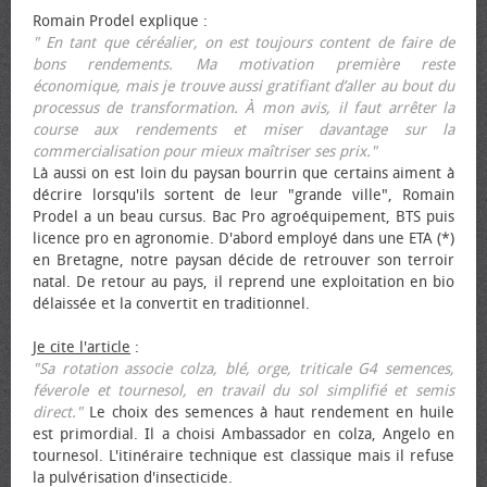
Romain Prodel explique :
" En tant que céréalier, on est toujours content de faire de
bons rendements. Ma motivation première reste
économique, mais je trouve aussi gratifiant d’aller au bout du
processus de transformation. À mon avis, il faut arrêter la
course aux rendements et miser davantage sur la
commercialisation pour mieux maîtriser ses prix."
Là aussi on est loin du paysan bourrin que certains aiment à
décrire lorsqu'ils sortent de leur "grande ville", Romain
Prodel a un beau cursus. Bac Pro agroéquipement, BTS puis
licence pro en agronomie. D'abord employé dans une ETA (*)
en Bretagne, notre paysan décide de retrouver son terroir
natal. De retour au pays, il reprend une exploitation en bio
délaissée et la convertit en traditionnel.
Je cite l'article
:
"Sa rotation associe colza, blé, orge, triticale G4 semences,
féverole et tournesol, en travail du sol simplifié et semis
direct."
Le choix des semences à haut rendement en huile
est primordial. Il a choisi Ambassador en colza, Angelo en
tournesol. L'itinéraire technique est classique mais il refuse
la pulvérisation d'insecticide.