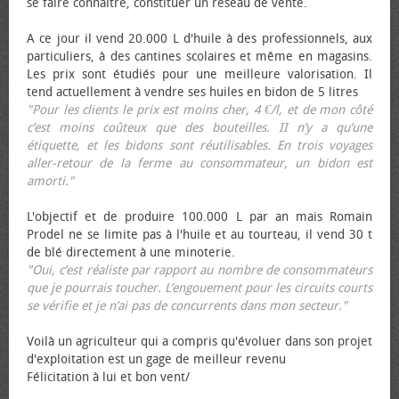
se faire connaître, constituer un réseau de vente.
A ce jour il vend 20.000 L d'huile à des professionnels, aux
particuliers, à des cantines scolaires et même en magasins.
Les prix sont étudiés pour une meilleure valorisation. Il
tend actuellement à vendre ses huiles en bidon de 5 litres
"Pour les clients le prix est moins cher, 4 €/l, et de mon côté
c’est moins coûteux que des bouteilles. II n’y a qu’une
étiquette, et les bidons sont réutilisables. En trois voyages
aller-retour de la ferme au consommateur, un bidon est
amorti."
L'objectif et de produire 100.000 L par an mais Romain
Prodel ne se limite pas à l'huile et au tourteau, il vend 30 t
de blé directement à une minoterie.
"Oui, c’est réaliste par rapport au nombre de consommateurs
que je pourrais toucher. L’engouement pour les circuits courts
se vérifie et je n’ai pas de concurrents dans mon secteur."
Voilà un agriculteur qui a compris qu'évoluer dans son projet
d'exploitation est un gage de meilleur revenu
Félicitation à lui et bon vent/