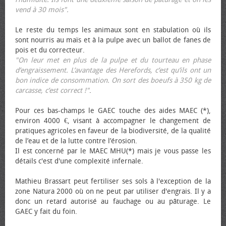
vend à 30 mois".
Le reste du temps les animaux sont en stabulation où ils
sont nourris au maïs et à la pulpe avec un ballot de fanes de
pois et du correcteur.
"On leur met en plus de la pulpe et du tourteau en phase
d’engraissement. L’avantage des Herefords, c’est qu’ils ont un
bon indice de consommation. On sort des bœufs à 350 kg de
carcasse, c’est correct !"
.
Pour ces bas-champs le GAEC touche des aides MAEC (*),
environ 4000 €, visant à accompagner le changement de
pratiques agricoles en faveur de la biodiversité, de la qualité
de l’eau et de la lutte contre l’érosion.
Il est concerné par le MAEC MHU(*) mais je vous passe les
détails c'est d'une complexité infernale.
Mathieu Brassart peut fertiliser ses sols à l'exception de la
zone Natura 2000 où on ne peut par utiliser d'engrais. Il y a
donc un retard autorisé au fauchage ou au pâturage. Le
GAEC y fait du foin.