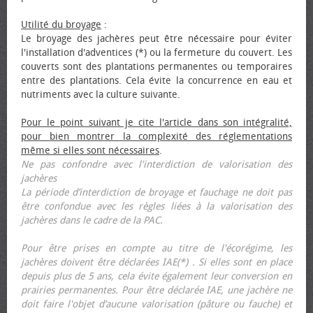
Utilité du broyage
:
Le broyage des jachères peut être nécessaire pour éviter
l'installation d'adventices (*) ou la fermeture du couvert. Les
couverts sont des plantations permanentes ou temporaires
entre des plantations. Cela évite la concurrence en eau et
nutriments avec la culture suivante.
Pour le point suivant je cite l'article dans son intégralité,
pour bien montrer la complexité des réglementations
même si elles sont nécessaires
.
Ne pas confondre avec l'interdiction de valorisation des
jachères
La période d’interdiction de broyage et fauchage ne doit pas
être confondue avec les règles liées à la valorisation des
jachères dans le cadre de la PAC.
Pour être prises en compte au titre de l'écorégime, les
jachères doivent être déclarées IAE(*) . Si elles sont en place
depuis plus de 5 ans, cela évite également leur conversion en
prairies permanentes. Pour être déclarée IAE, une jachère ne
doit faire l'objet d’aucune valorisation (pâture ou fauche) et