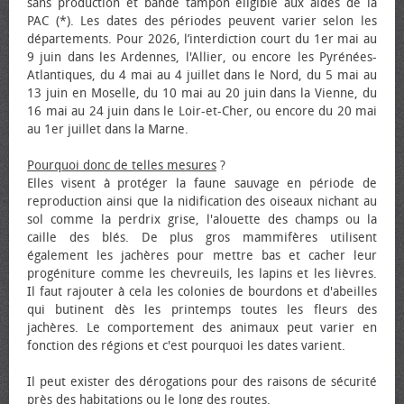
sans production et bande tampon éligible aux aides de la
PAC (*). Les dates des périodes peuvent varier selon les
départements. Pour 2026, l’interdiction court du 1er mai au
9 juin dans les Ardennes, l'Allier, ou encore les Pyrénées-
Atlantiques, du 4 mai au 4 juillet dans le Nord, du 5 mai au
13 juin en Moselle, du 10 mai au 20 juin dans la Vienne, du
16 mai au 24 juin dans le Loir-et-Cher, ou encore du 20 mai
au 1er juillet dans la Marne.
Pourquoi donc de telles mesures
?
Elles visent à protéger la faune sauvage en période de
reproduction ainsi que la nidification des oiseaux nichant au
sol comme la perdrix grise, l'alouette des champs ou la
caille des blés. De plus gros mammifères utilisent
également les jachères pour mettre bas et cacher leur
progéniture comme les chevreuils, les lapins et les lièvres.
Il faut rajouter à cela les colonies de bourdons et d'abeilles
qui butinent dès les printemps toutes les fleurs des
jachères. Le comportement des animaux peut varier en
fonction des régions et c'est pourquoi les dates varient.
Il peut exister des dérogations pour des raisons de sécurité
près des habitations ou le long des routes.