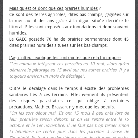
Mais qu'est ce donc que ces prairies humides
?
Ce sont des terres agricoles, dites bas-champs, gagnées sur
la mer au fil des ans grâce à la digue située derrière le
littoral. Elles sont exposées aux inondations et donc souvent
humides.
Le GAEC possède 70 ha de prairies permanentes dont 45
dites prairies humides situées sur les bas-champs.
L'agriculteur explique les contraintes que cela lui impose
:
"Les animaux intègrent ces parcelles au 10 mai, alors qu’on
démarre le pâturage au 15 avril sur nos autres prairies. Il y a
toujours environ un mois de décalage".
Outre le décalage dans le temps il existe des problèmes
sanitaires liés à ces terrains. Effectivement ils présentent
des risques parasitaires ce qui oblige à certaines
précautions. Mathieu Brassart n'y met que les bœufs.
"On les sort début mai. Ils ont 15 mois à peu près lors de
leur première saison dehors. Et on les rentre entre le 15
octobre et le 1er novembre. Il ne faut pas trop tarder sinon
la bétaillère ne rentre plus dans les parcelles à cause de
l’humidité. Ils font une deuxième saison de pâturage et on les