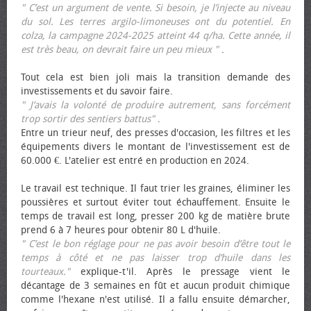
" C’est un argument de vente. Si besoin, je l’injecte au niveau
du sol. Les terres argilo-limoneuses ont du potentiel. En
colza, la campagne 2024-2025 atteint 44 q/ha. Cette année, il
est très beau, on devrait faire un peu mieux "
.
Tout cela est bien joli mais la transition demande des
investissements et du savoir faire.
" J’avais la volonté de produire autrement, sans forcément
trop sortir des sentiers battus"
.
Entre un trieur neuf, des presses d'occasion, les filtres et les
équipements divers le montant de l'investissement est de
60.000 €. L'atelier est entré en production en 2024.
Le travail est technique. Il faut trier les graines, éliminer les
poussières et surtout éviter tout échauffement. Ensuite le
temps de travail est long, presser 200 kg de matière brute
prend 6 à 7 heures pour obtenir 80 L d'huile.
" C’est le bon réglage pour ne pas avoir besoin d’être tout le
temps à côté et ne pas laisser trop d’huile dans les
tourteaux."
explique-t'il. Après le pressage vient le
décantage de 3 semaines en fût et aucun produit chimique
comme l'hexane n'est utilisé. Il a fallu ensuite démarcher,