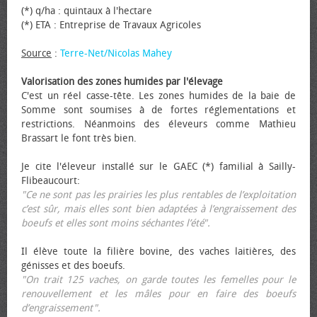
(*) q/ha : quintaux à l'hectare
(*) ETA : Entreprise de Travaux Agricoles
Source
:
Terre-Net/Nicolas Mahey
Valorisation des zones humides par l'élevage
C'est un réel casse-tête. Les zones humides de la baie de
Somme sont soumises à de fortes réglementations et
restrictions. Néanmoins des éleveurs comme Mathieu
Brassart le font très bien.
Je cite l'éleveur installé sur le GAEC (*) familial à Sailly-
Flibeaucourt:
"Ce ne sont pas les prairies les plus rentables de l’exploitation
c’est sûr, mais elles sont bien adaptées à l’engraissement des
bœufs et elles sont moins séchantes l’été".
Il élève toute la filière bovine, des vaches laitières, des
génisses et des bœufs.
"On trait 125 vaches, on garde toutes les femelles pour le
renouvellement et les mâles pour en faire des bœufs
d’engraissement".