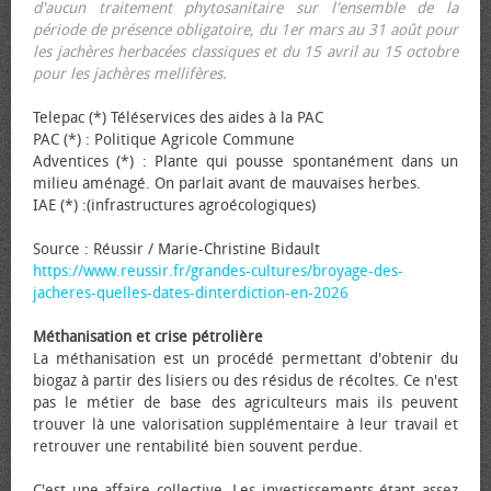
d'aucun traitement phytosanitaire sur l'ensemble de la
période de présence obligatoire, du 1er mars au 31 août pour
les jachères herbacées classiques et du 15 avril au 15 octobre
pour les jachères mellifères.
Telepac (*) Téléservices des aides à la PAC
PAC (*) : Politique Agricole Commune
Adventices (*) : Plante qui pousse spontanément dans un
milieu aménagé. On parlait avant de mauvaises herbes.
IAE (*) :(infrastructures agroécologiques)
Source : Réussir / Marie-Christine Bidault
https://www.reussir.fr/grandes-cultures/broyage-des-
jacheres-quelles-dates-dinterdiction-en-2026
Méthanisation et crise pétrolière
La méthanisation est un procédé permettant d'obtenir du
biogaz à partir des lisiers ou des résidus de récoltes. Ce n'est
pas le métier de base des agriculteurs mais ils peuvent
trouver là une valorisation supplémentaire à leur travail et
retrouver une rentabilité bien souvent perdue.
C'est une affaire collective. Les investissements étant assez