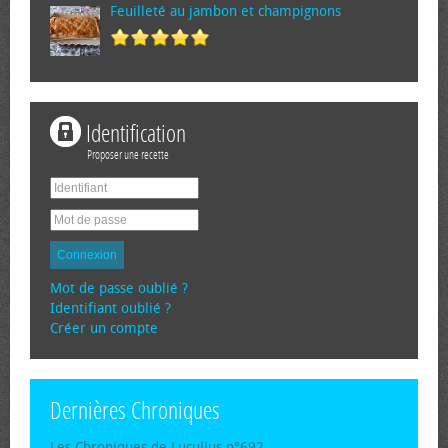
Feuilleté au jambon et champignons
Identification
Proposer une recette
Connexion
Mot de passe oublié ?
Identifiant oublié ?
Créer un compte
Dernières Chroniques
Les Chroniques de Lucullus n°692