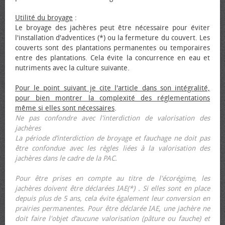
Utilité du broyage
:
Le broyage des jachères peut être nécessaire pour éviter
l'installation d'adventices (*) ou la fermeture du couvert. Les
couverts sont des plantations permanentes ou temporaires
entre des plantations. Cela évite la concurrence en eau et
nutriments avec la culture suivante.
Pour le point suivant je cite l'article dans son intégralité,
pour bien montrer la complexité des réglementations
même si elles sont nécessaires
.
Ne pas confondre avec l'interdiction de valorisation des
jachères
La période d’interdiction de broyage et fauchage ne doit pas
être confondue avec les règles liées à la valorisation des
jachères dans le cadre de la PAC.
Pour être prises en compte au titre de l'écorégime, les
jachères doivent être déclarées IAE(*) . Si elles sont en place
depuis plus de 5 ans, cela évite également leur conversion en
prairies permanentes. Pour être déclarée IAE, une jachère ne
doit faire l'objet d’aucune valorisation (pâture ou fauche) et