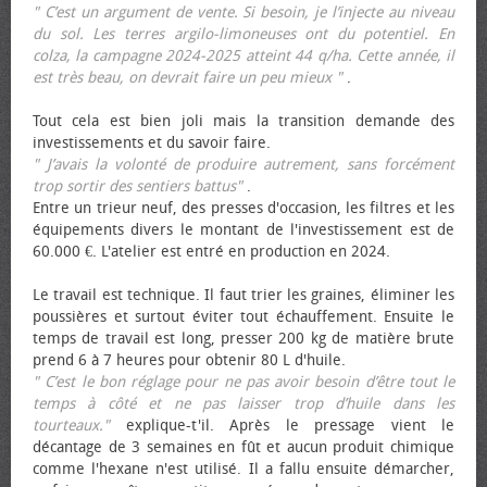
" C’est un argument de vente. Si besoin, je l’injecte au niveau
du sol. Les terres argilo-limoneuses ont du potentiel. En
colza, la campagne 2024-2025 atteint 44 q/ha. Cette année, il
est très beau, on devrait faire un peu mieux "
.
Tout cela est bien joli mais la transition demande des
investissements et du savoir faire.
" J’avais la volonté de produire autrement, sans forcément
trop sortir des sentiers battus"
.
Entre un trieur neuf, des presses d'occasion, les filtres et les
équipements divers le montant de l'investissement est de
60.000 €. L'atelier est entré en production en 2024.
Le travail est technique. Il faut trier les graines, éliminer les
poussières et surtout éviter tout échauffement. Ensuite le
temps de travail est long, presser 200 kg de matière brute
prend 6 à 7 heures pour obtenir 80 L d'huile.
" C’est le bon réglage pour ne pas avoir besoin d’être tout le
temps à côté et ne pas laisser trop d’huile dans les
tourteaux."
explique-t'il. Après le pressage vient le
décantage de 3 semaines en fût et aucun produit chimique
comme l'hexane n'est utilisé. Il a fallu ensuite démarcher,