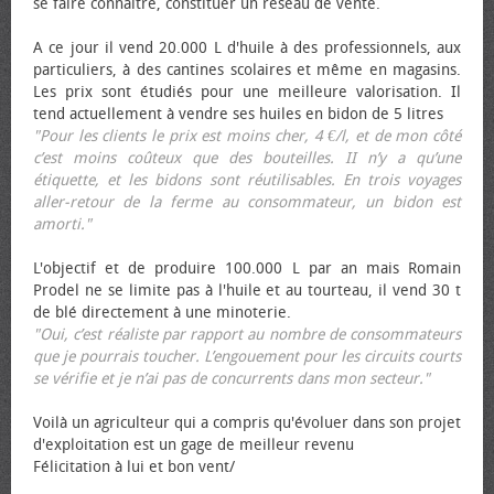
se faire connaître, constituer un réseau de vente.
A ce jour il vend 20.000 L d'huile à des professionnels, aux
particuliers, à des cantines scolaires et même en magasins.
Les prix sont étudiés pour une meilleure valorisation. Il
tend actuellement à vendre ses huiles en bidon de 5 litres
"Pour les clients le prix est moins cher, 4 €/l, et de mon côté
c’est moins coûteux que des bouteilles. II n’y a qu’une
étiquette, et les bidons sont réutilisables. En trois voyages
aller-retour de la ferme au consommateur, un bidon est
amorti."
L'objectif et de produire 100.000 L par an mais Romain
Prodel ne se limite pas à l'huile et au tourteau, il vend 30 t
de blé directement à une minoterie.
"Oui, c’est réaliste par rapport au nombre de consommateurs
que je pourrais toucher. L’engouement pour les circuits courts
se vérifie et je n’ai pas de concurrents dans mon secteur."
Voilà un agriculteur qui a compris qu'évoluer dans son projet
d'exploitation est un gage de meilleur revenu
Félicitation à lui et bon vent/