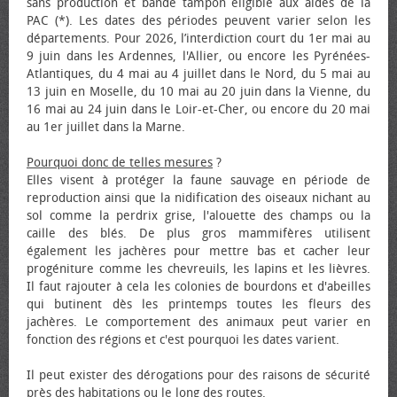
sans production et bande tampon éligible aux aides de la
PAC (*). Les dates des périodes peuvent varier selon les
départements. Pour 2026, l’interdiction court du 1er mai au
9 juin dans les Ardennes, l'Allier, ou encore les Pyrénées-
Atlantiques, du 4 mai au 4 juillet dans le Nord, du 5 mai au
13 juin en Moselle, du 10 mai au 20 juin dans la Vienne, du
16 mai au 24 juin dans le Loir-et-Cher, ou encore du 20 mai
au 1er juillet dans la Marne.
Pourquoi donc de telles mesures
?
Elles visent à protéger la faune sauvage en période de
reproduction ainsi que la nidification des oiseaux nichant au
sol comme la perdrix grise, l'alouette des champs ou la
caille des blés. De plus gros mammifères utilisent
également les jachères pour mettre bas et cacher leur
progéniture comme les chevreuils, les lapins et les lièvres.
Il faut rajouter à cela les colonies de bourdons et d'abeilles
qui butinent dès les printemps toutes les fleurs des
jachères. Le comportement des animaux peut varier en
fonction des régions et c'est pourquoi les dates varient.
Il peut exister des dérogations pour des raisons de sécurité
près des habitations ou le long des routes.