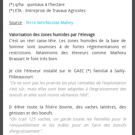
(*) q/ha : quintaux à l'hectare
(*) ETA : Entreprise de Travaux Agricoles
Source
:
Terre-Net/Nicolas Mahey
Valorisation des zones humides par l'élevage
C'est un réel casse-tête. Les zones humides de la baie de
Somme sont soumises à de fortes réglementations et
restrictions. Néanmoins des éleveurs comme Mathieu
Brassart le font très bien.
Je cite l'éleveur installé sur le GAEC (*) familial à Sailly-
Flibeaucourt:
"Ce ne sont pas les prairies les plus rentables de l’exploitation
c’est sûr, mais elles sont bien adaptées à l’engraissement des
bœufs et elles sont moins séchantes l’été".
Il élève toute la filière bovine, des vaches laitières, des
génisses et des bœufs.
"On trait 125 vaches, on garde toutes les femelles pour le
renouvellement et les mâles pour en faire des bœufs
d’engraissement".