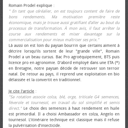
Romain Prodel explique :
" En tant que céréalier, on est toujours content de faire de
bons rendements. Ma motivation première reste
économique, mais je trouve aussi gratifiant d’aller au bout du
processus de transformation. À mon avis, il faut arrêter la
course aux rendements et miser davantage sur la
commercialisation pour mieux maîtriser ses prix."
Là aussi on est loin du paysan bourrin que certains aiment à
décrire lorsqu'ils sortent de leur "grande ville", Romain
Prodel a un beau cursus. Bac Pro agroéquipement, BTS puis
licence pro en agronomie. D'abord employé dans une ETA (*)
en Bretagne, notre paysan décide de retrouver son terroir
natal. De retour au pays, il reprend une exploitation en bio
délaissée et la convertit en traditionnel.
Je cite l'article
:
"Sa rotation associe colza, blé, orge, triticale G4 semences,
féverole et tournesol, en travail du sol simplifié et semis
direct."
Le choix des semences à haut rendement en huile
est primordial. Il a choisi Ambassador en colza, Angelo en
tournesol. L'itinéraire technique est classique mais il refuse
la pulvérisation d'insecticide.