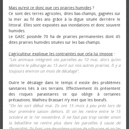
Mais qu'est ce donc que ces prairies humides
?
Ce sont des terres agricoles, dites bas-champs, gagnées sur
la mer au fil des ans grâce à la digue située derrière le
littoral. Elles sont exposées aux inondations et donc souvent
humides.
Le GAEC possède 70 ha de prairies permanentes dont 45
dites prairies humides situées sur les bas-champs.
L'agriculteur explique les contraintes que cela lui impose
:
"Les animaux intègrent ces parcelles au 10 mai, alors qu’on
démarre le pâturage au 15 avril sur nos autres prairies. Il y a
toujours environ un mois de décalage".
Outre le décalage dans le temps il existe des problèmes
sanitaires liés à ces terrains. Effectivement ils présentent
des risques parasitaires ce qui oblige à certaines
précautions. Mathieu Brassart n'y met que les bœufs.
"On les sort début mai. Ils ont 15 mois à peu près lors de
leur première saison dehors. Et on les rentre entre le 15
octobre et le 1er novembre. Il ne faut pas trop tarder sinon
la bétaillère ne rentre plus dans les parcelles à cause de
l’humidité. Ils font une deuxième saison de pâturage et on les