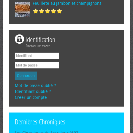
Feuilleté au jambon et champignons
Identification
Proposer une recette
Connexion
Mot de passe oublié ?
Identifiant oublié ?
Créer un compte
Dernières Chroniques
Les Chroniques de Lucullus n°692