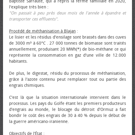
Baptiste Sarraute, qui a repris la ferme familiale en 2020,
l'explique très bien :
"On passait à peu près deux mois de l'année à épandre et
transporter ces effluents"
.
Procédé de méthanisation à Blajan
:
Le lisier et les résidus d'ensilage sont brassés dans des cuves
de 3000 m³ à 60°C . 27 000 tonnes de biomasse sont traités
annuellement, produisant 20 MWh(*) de bio-méthane ce qui
représente la consommation en gaz d'une ville de 12.000
habitants.
De plus, le digestat, résidu du processus de méthanisation,
grâce à l'azote contenu peut remplacer tout ou partie des
engrais chimiques.
C'est là que la situation internationale intervient dans le
processus. Les pays du Golfe étant les premiers producteurs
d'engrais au monde, le blocage du détroit d'Ormuz a fait
bondir le coût des engrais de 30 à 40 % depuis le début de
la guerre américano-iranienne.
Objectifs de l’État
: