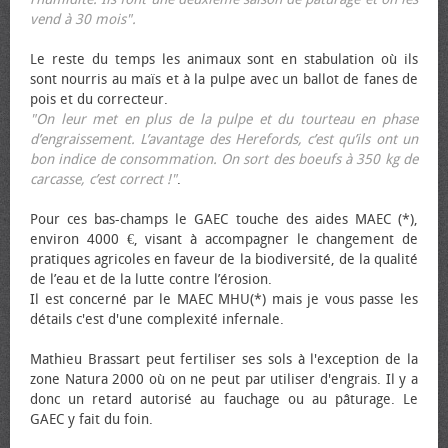
vend à 30 mois".
Le reste du temps les animaux sont en stabulation où ils
sont nourris au maïs et à la pulpe avec un ballot de fanes de
pois et du correcteur.
"On leur met en plus de la pulpe et du tourteau en phase
d’engraissement. L’avantage des Herefords, c’est qu’ils ont un
bon indice de consommation. On sort des bœufs à 350 kg de
carcasse, c’est correct !"
.
Pour ces bas-champs le GAEC touche des aides MAEC (*),
environ 4000 €, visant à accompagner le changement de
pratiques agricoles en faveur de la biodiversité, de la qualité
de l’eau et de la lutte contre l’érosion.
Il est concerné par le MAEC MHU(*) mais je vous passe les
détails c'est d'une complexité infernale.
Mathieu Brassart peut fertiliser ses sols à l'exception de la
zone Natura 2000 où on ne peut par utiliser d'engrais. Il y a
donc un retard autorisé au fauchage ou au pâturage. Le
GAEC y fait du foin.