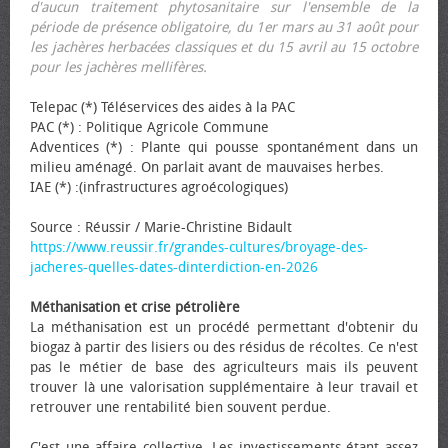
d'aucun traitement phytosanitaire sur l'ensemble de la
période de présence obligatoire, du 1er mars au 31 août pour
les jachères herbacées classiques et du 15 avril au 15 octobre
pour les jachères mellifères.
Telepac (*) Téléservices des aides à la PAC
PAC (*) : Politique Agricole Commune
Adventices (*) : Plante qui pousse spontanément dans un
milieu aménagé. On parlait avant de mauvaises herbes.
IAE (*) :(infrastructures agroécologiques)
Source : Réussir / Marie-Christine Bidault
https://www.reussir.fr/grandes-cultures/broyage-des-
jacheres-quelles-dates-dinterdiction-en-2026
Méthanisation et crise pétrolière
La méthanisation est un procédé permettant d'obtenir du
biogaz à partir des lisiers ou des résidus de récoltes. Ce n'est
pas le métier de base des agriculteurs mais ils peuvent
trouver là une valorisation supplémentaire à leur travail et
retrouver une rentabilité bien souvent perdue.
C'est une affaire collective. Les investissements étant assez