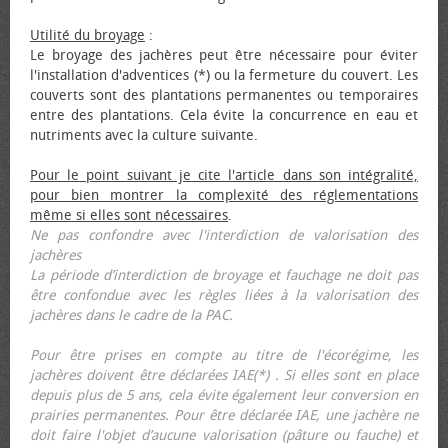
Utilité du broyage
:
Le broyage des jachères peut être nécessaire pour éviter
l'installation d'adventices (*) ou la fermeture du couvert. Les
couverts sont des plantations permanentes ou temporaires
entre des plantations. Cela évite la concurrence en eau et
nutriments avec la culture suivante.
Pour le point suivant je cite l'article dans son intégralité,
pour bien montrer la complexité des réglementations
même si elles sont nécessaires
.
Ne pas confondre avec l'interdiction de valorisation des
jachères
La période d’interdiction de broyage et fauchage ne doit pas
être confondue avec les règles liées à la valorisation des
jachères dans le cadre de la PAC.
Pour être prises en compte au titre de l'écorégime, les
jachères doivent être déclarées IAE(*) . Si elles sont en place
depuis plus de 5 ans, cela évite également leur conversion en
prairies permanentes. Pour être déclarée IAE, une jachère ne
doit faire l'objet d’aucune valorisation (pâture ou fauche) et