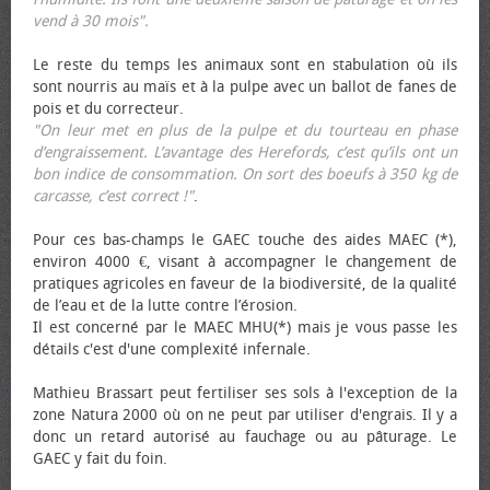
vend à 30 mois".
Le reste du temps les animaux sont en stabulation où ils
sont nourris au maïs et à la pulpe avec un ballot de fanes de
pois et du correcteur.
"On leur met en plus de la pulpe et du tourteau en phase
d’engraissement. L’avantage des Herefords, c’est qu’ils ont un
bon indice de consommation. On sort des bœufs à 350 kg de
carcasse, c’est correct !"
.
Pour ces bas-champs le GAEC touche des aides MAEC (*),
environ 4000 €, visant à accompagner le changement de
pratiques agricoles en faveur de la biodiversité, de la qualité
de l’eau et de la lutte contre l’érosion.
Il est concerné par le MAEC MHU(*) mais je vous passe les
détails c'est d'une complexité infernale.
Mathieu Brassart peut fertiliser ses sols à l'exception de la
zone Natura 2000 où on ne peut par utiliser d'engrais. Il y a
donc un retard autorisé au fauchage ou au pâturage. Le
GAEC y fait du foin.