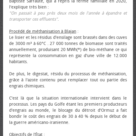
Baptiste Sarraute, qui a repris la ferme familiale en 2020,
l'explique très bien :
"On passait à peu près deux mois de l'année à épandre et
transporter ces effluents"
.
Procédé de méthanisation à Blajan
:
Le lisier et les résidus d'ensilage sont brassés dans des cuves
de 3000 m³ à 60°C . 27 000 tonnes de biomasse sont traités
annuellement, produisant 20 MWh(*) de bio-méthane ce qui
représente la consommation en gaz d'une ville de 12.000
habitants.
De plus, le digestat, résidu du processus de méthanisation,
grâce à l'azote contenu peut remplacer tout ou partie des
engrais chimiques.
C'est là que la situation internationale intervient dans le
processus. Les pays du Golfe étant les premiers producteurs
d'engrais au monde, le blocage du détroit d'Ormuz a fait
bondir le coût des engrais de 30 à 40 % depuis le début de
la guerre américano-iranienne.
Objectifs de l’État
: