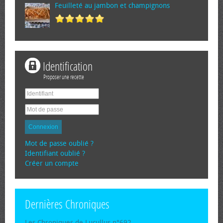
Feuilleté au jambon et champignons
Identification
Proposer une recette
Connexion
Mot de passe oublié ?
Identifiant oublié ?
Créer un compte
Dernières Chroniques
Les Chroniques de Lucullus n°692