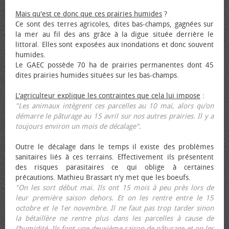
Mais qu'est ce donc que ces prairies humides
?
Ce sont des terres agricoles, dites bas-champs, gagnées sur
la mer au fil des ans grâce à la digue située derrière le
littoral. Elles sont exposées aux inondations et donc souvent
humides.
Le GAEC possède 70 ha de prairies permanentes dont 45
dites prairies humides situées sur les bas-champs.
L'agriculteur explique les contraintes que cela lui impose
:
"Les animaux intègrent ces parcelles au 10 mai, alors qu’on
démarre le pâturage au 15 avril sur nos autres prairies. Il y a
toujours environ un mois de décalage".
Outre le décalage dans le temps il existe des problèmes
sanitaires liés à ces terrains. Effectivement ils présentent
des risques parasitaires ce qui oblige à certaines
précautions. Mathieu Brassart n'y met que les bœufs.
"On les sort début mai. Ils ont 15 mois à peu près lors de
leur première saison dehors. Et on les rentre entre le 15
octobre et le 1er novembre. Il ne faut pas trop tarder sinon
la bétaillère ne rentre plus dans les parcelles à cause de
l’humidité. Ils font une deuxième saison de pâturage et on les