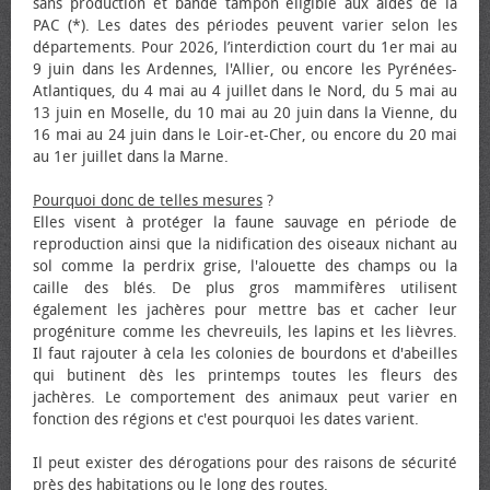
sans production et bande tampon éligible aux aides de la
PAC (*). Les dates des périodes peuvent varier selon les
départements. Pour 2026, l’interdiction court du 1er mai au
9 juin dans les Ardennes, l'Allier, ou encore les Pyrénées-
Atlantiques, du 4 mai au 4 juillet dans le Nord, du 5 mai au
13 juin en Moselle, du 10 mai au 20 juin dans la Vienne, du
16 mai au 24 juin dans le Loir-et-Cher, ou encore du 20 mai
au 1er juillet dans la Marne.
Pourquoi donc de telles mesures
?
Elles visent à protéger la faune sauvage en période de
reproduction ainsi que la nidification des oiseaux nichant au
sol comme la perdrix grise, l'alouette des champs ou la
caille des blés. De plus gros mammifères utilisent
également les jachères pour mettre bas et cacher leur
progéniture comme les chevreuils, les lapins et les lièvres.
Il faut rajouter à cela les colonies de bourdons et d'abeilles
qui butinent dès les printemps toutes les fleurs des
jachères. Le comportement des animaux peut varier en
fonction des régions et c'est pourquoi les dates varient.
Il peut exister des dérogations pour des raisons de sécurité
près des habitations ou le long des routes.