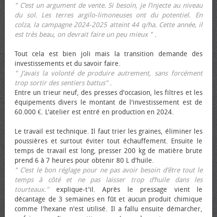
" C’est un argument de vente. Si besoin, je l’injecte au niveau
du sol. Les terres argilo-limoneuses ont du potentiel. En
colza, la campagne 2024-2025 atteint 44 q/ha. Cette année, il
est très beau, on devrait faire un peu mieux "
.
Tout cela est bien joli mais la transition demande des
investissements et du savoir faire.
" J’avais la volonté de produire autrement, sans forcément
trop sortir des sentiers battus"
.
Entre un trieur neuf, des presses d'occasion, les filtres et les
équipements divers le montant de l'investissement est de
60.000 €. L'atelier est entré en production en 2024.
Le travail est technique. Il faut trier les graines, éliminer les
poussières et surtout éviter tout échauffement. Ensuite le
temps de travail est long, presser 200 kg de matière brute
prend 6 à 7 heures pour obtenir 80 L d'huile.
" C’est le bon réglage pour ne pas avoir besoin d’être tout le
temps à côté et ne pas laisser trop d’huile dans les
tourteaux."
explique-t'il. Après le pressage vient le
décantage de 3 semaines en fût et aucun produit chimique
comme l'hexane n'est utilisé. Il a fallu ensuite démarcher,