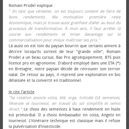
Romain Prodel explique :
" En tant que céréalier, on est toujours content de faire de
bons rendements. Ma motivation première reste
économique, mais je trouve aussi gratifiant d’aller au bout du
processus de transformation. À mon avis, il faut arrêter la
course aux rendements et miser davantage sur la
commercialisation pour mieux maîtriser ses prix."
Là aussi on est loin du paysan bourrin que certains aiment à
décrire lorsqu'ils sortent de leur "grande ville", Romain
Prodel a un beau cursus. Bac Pro agroéquipement, BTS puis
licence pro en agronomie. D'abord employé dans une ETA (*)
en Bretagne, notre paysan décide de retrouver son terroir
natal. De retour au pays, il reprend une exploitation en bio
délaissée et la convertit en traditionnel.
Je cite l'article
:
"Sa rotation associe colza, blé, orge, triticale G4 semences,
féverole et tournesol, en travail du sol simplifié et semis
direct."
Le choix des semences à haut rendement en huile
est primordial. Il a choisi Ambassador en colza, Angelo en
tournesol. L'itinéraire technique est classique mais il refuse
la pulvérisation d'insecticide.