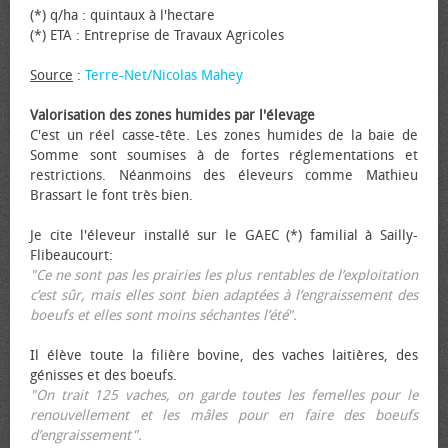
(*) q/ha : quintaux à l'hectare
(*) ETA : Entreprise de Travaux Agricoles
Source
:
Terre-Net/Nicolas Mahey
Valorisation des zones humides par l'élevage
C'est un réel casse-tête. Les zones humides de la baie de
Somme sont soumises à de fortes réglementations et
restrictions. Néanmoins des éleveurs comme Mathieu
Brassart le font très bien.
Je cite l'éleveur installé sur le GAEC (*) familial à Sailly-
Flibeaucourt:
"Ce ne sont pas les prairies les plus rentables de l’exploitation
c’est sûr, mais elles sont bien adaptées à l’engraissement des
bœufs et elles sont moins séchantes l’été".
Il élève toute la filière bovine, des vaches laitières, des
génisses et des bœufs.
"On trait 125 vaches, on garde toutes les femelles pour le
renouvellement et les mâles pour en faire des bœufs
d’engraissement".