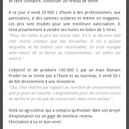
se faire connaître, constituer un réseau de vente.
A ce jour il vend 20.000 L d'huile à des professionnels, aux
particuliers, à des cantines scolaires et même en magasins.
Les prix sont étudiés pour une meilleure valorisation. Il
tend actuellement à vendre ses huiles en bidon de 5 litres
"Pour les clients le prix est moins cher, 4 €/l, et de mon côté
c’est moins coûteux que des bouteilles. II n’y a qu’une
étiquette, et les bidons sont réutilisables. En trois voyages
aller-retour de la ferme au consommateur, un bidon est
amorti."
L'objectif et de produire 100.000 L par an mais Romain
Prodel ne se limite pas à l'huile et au tourteau, il vend 30 t
de blé directement à une minoterie.
"Oui, c’est réaliste par rapport au nombre de consommateurs
que je pourrais toucher. L’engouement pour les circuits courts
se vérifie et je n’ai pas de concurrents dans mon secteur."
Voilà un agriculteur qui a compris qu'évoluer dans son projet
d'exploitation est un gage de meilleur revenu
Félicitation à lui et bon vent/