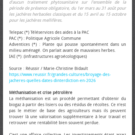
d'aucun traitement phytosanitaire sur l'ensemble de la
période de présence obligatoire, du 1er mars au 31 août pour
les jachères herbacées classiques et du 15 avril au 15 octobre
pour les jachères mellifères.
Telepac (*) Téléservices des aides à la PAC
PAC (*) : Politique Agricole Commune
Adventices (*) : Plante qui pousse spontanément dans un
milieu aménagé. On parlait avant de mauvaises herbes.
IAE (*) :(infrastructures agroécologiques)
Source : Réussir / Marie-Christine Bidault
https://www.reussir.fr/grandes-cultures/broyage-des-
jacheres-quelles-dates-dinterdiction-en-2026
Méthanisation et crise pétrolière
La méthanisation est un procédé permettant d'obtenir du
biogaz à partir des lisiers ou des résidus de récoltes. Ce n'est
pas le métier de base des agriculteurs mais ils peuvent
trouver là une valorisation supplémentaire à leur travail et
retrouver une rentabilité bien souvent perdue.
C'est une affaire collective. Les investissements étant assez