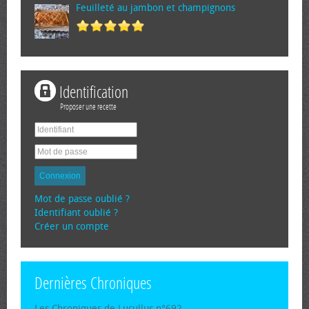
Feuilleté au jambon et champignons
Identification
Proposer une recette
Connexion
Mot de passe oublié ?
Identifiant oublié ?
Créer un compte
Dernières Chroniques
Les Chroniques de Lucullus n°692