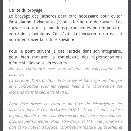
Utilité du broyage
:
Le broyage des jachères peut être nécessaire pour éviter
l'installation d'adventices (*) ou la fermeture du couvert. Les
couverts sont des plantations permanentes ou temporaires
entre des plantations. Cela évite la concurrence en eau et
nutriments avec la culture suivante.
Pour le point suivant je cite l'article dans son intégralité,
pour bien montrer la complexité des réglementations
même si elles sont nécessaires
.
Ne pas confondre avec l'interdiction de valorisation des
jachères
La période d’interdiction de broyage et fauchage ne doit pas
être confondue avec les règles liées à la valorisation des
jachères dans le cadre de la PAC.
Pour être prises en compte au titre de l'écorégime, les
jachères doivent être déclarées IAE(*) . Si elles sont en place
depuis plus de 5 ans, cela évite également leur conversion en
prairies permanentes. Pour être déclarée IAE, une jachère ne
doit faire l'objet d’aucune valorisation (pâture ou fauche) et