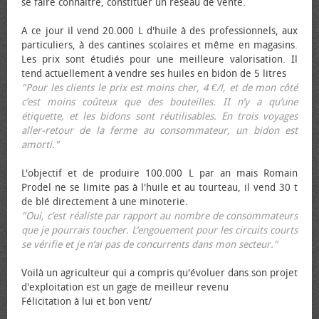
se faire connaître, constituer un réseau de vente.
A ce jour il vend 20.000 L d'huile à des professionnels, aux
particuliers, à des cantines scolaires et même en magasins.
Les prix sont étudiés pour une meilleure valorisation. Il
tend actuellement à vendre ses huiles en bidon de 5 litres
"Pour les clients le prix est moins cher, 4 €/l, et de mon côté
c’est moins coûteux que des bouteilles. II n’y a qu’une
étiquette, et les bidons sont réutilisables. En trois voyages
aller-retour de la ferme au consommateur, un bidon est
amorti."
L'objectif et de produire 100.000 L par an mais Romain
Prodel ne se limite pas à l'huile et au tourteau, il vend 30 t
de blé directement à une minoterie.
"Oui, c’est réaliste par rapport au nombre de consommateurs
que je pourrais toucher. L’engouement pour les circuits courts
se vérifie et je n’ai pas de concurrents dans mon secteur."
Voilà un agriculteur qui a compris qu'évoluer dans son projet
d'exploitation est un gage de meilleur revenu
Félicitation à lui et bon vent/