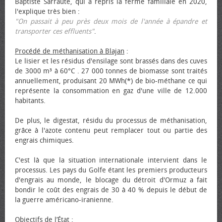
Baptiste Sarraute, qui a repris la ferme familiale en 2020,
l'explique très bien :
"On passait à peu près deux mois de l'année à épandre et
transporter ces effluents"
.
Procédé de méthanisation à Blajan
:
Le lisier et les résidus d'ensilage sont brassés dans des cuves
de 3000 m³ à 60°C . 27 000 tonnes de biomasse sont traités
annuellement, produisant 20 MWh(*) de bio-méthane ce qui
représente la consommation en gaz d'une ville de 12.000
habitants.
De plus, le digestat, résidu du processus de méthanisation,
grâce à l'azote contenu peut remplacer tout ou partie des
engrais chimiques.
C'est là que la situation internationale intervient dans le
processus. Les pays du Golfe étant les premiers producteurs
d'engrais au monde, le blocage du détroit d'Ormuz a fait
bondir le coût des engrais de 30 à 40 % depuis le début de
la guerre américano-iranienne.
Objectifs de l’État
: