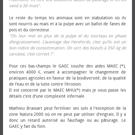
vend à 30 mois".
Le reste du temps les animaux sont en stabulation où ils
sont nourris au maïs et à la pulpe avec un ballot de fanes de
pois et du correcteur.
"On leur met en plus de la pulpe et du tourteau en phase
d’engraissement. L’avantage des Herefords, c’est qu’ils ont un
bon indice de consommation. On sort des bœufs à 350 kg de
carcasse, c’est correct !"
.
Pour ces bas-champs le GAEC touche des aides MAEC (*),
environ 4000 €, visant à accompagner le changement de
pratiques agricoles en faveur de la biodiversité, de la qualité
de l’eau et de la lutte contre l’érosion.
Il est concerné par le MAEC MHU(*) mais je vous passe les
détails c'est d'une complexité infernale.
Mathieu Brassart peut fertiliser ses sols à l'exception de la
zone Natura 2000 où on ne peut par utiliser d'engrais. Il y a
donc un retard autorisé au fauchage ou au pâturage. Le
GAEC y fait du foin.