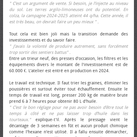
" C’est un argument de vente. Si besoin, je l’injecte au niveau
du sol. Les terres argilo-limoneuses ont du potentiel. En
colza, la campagne 2024-2025 atteint 44 q/ha. Cette année, il
est très beau, on devrait faire un peu mieux "
.
Tout cela est bien joli mais la transition demande des
investissements et du savoir faire.
" J’avais la volonté de produire autrement, sans forcément
trop sortir des sentiers battus"
.
Entre un trieur neuf, des presses d'occasion, les filtres et les
équipements divers le montant de l'investissement est de
60.000 €. L'atelier est entré en production en 2024.
Le travail est technique. Il faut trier les graines, éliminer les
poussières et surtout éviter tout échauffement. Ensuite le
temps de travail est long, presser 200 kg de matière brute
prend 6 à 7 heures pour obtenir 80 L d'huile.
" C’est le bon réglage pour ne pas avoir besoin d’être tout le
temps à côté et ne pas laisser trop d’huile dans les
tourteaux."
explique-t'il. Après le pressage vient le
décantage de 3 semaines en fût et aucun produit chimique
comme l'hexane n'est utilisé. Il a fallu ensuite démarcher,