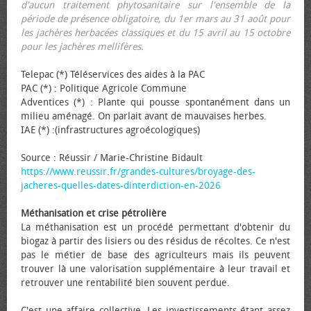
d'aucun traitement phytosanitaire sur l'ensemble de la
période de présence obligatoire, du 1er mars au 31 août pour
les jachères herbacées classiques et du 15 avril au 15 octobre
pour les jachères mellifères.
Telepac (*) Téléservices des aides à la PAC
PAC (*) : Politique Agricole Commune
Adventices (*) : Plante qui pousse spontanément dans un
milieu aménagé. On parlait avant de mauvaises herbes.
IAE (*) :(infrastructures agroécologiques)
Source : Réussir / Marie-Christine Bidault
https://www.reussir.fr/grandes-cultures/broyage-des-
jacheres-quelles-dates-dinterdiction-en-2026
Méthanisation et crise pétrolière
La méthanisation est un procédé permettant d'obtenir du
biogaz à partir des lisiers ou des résidus de récoltes. Ce n'est
pas le métier de base des agriculteurs mais ils peuvent
trouver là une valorisation supplémentaire à leur travail et
retrouver une rentabilité bien souvent perdue.
C'est une affaire collective. Les investissements étant assez