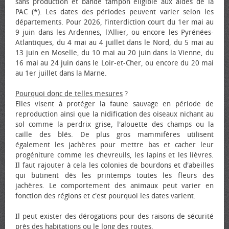
sans production et bande tampon éligible aux aides de la
PAC (*). Les dates des périodes peuvent varier selon les
départements. Pour 2026, l’interdiction court du 1er mai au
9 juin dans les Ardennes, l'Allier, ou encore les Pyrénées-
Atlantiques, du 4 mai au 4 juillet dans le Nord, du 5 mai au
13 juin en Moselle, du 10 mai au 20 juin dans la Vienne, du
16 mai au 24 juin dans le Loir-et-Cher, ou encore du 20 mai
au 1er juillet dans la Marne.
Pourquoi donc de telles mesures
?
Elles visent à protéger la faune sauvage en période de
reproduction ainsi que la nidification des oiseaux nichant au
sol comme la perdrix grise, l'alouette des champs ou la
caille des blés. De plus gros mammifères utilisent
également les jachères pour mettre bas et cacher leur
progéniture comme les chevreuils, les lapins et les lièvres.
Il faut rajouter à cela les colonies de bourdons et d'abeilles
qui butinent dès les printemps toutes les fleurs des
jachères. Le comportement des animaux peut varier en
fonction des régions et c'est pourquoi les dates varient.
Il peut exister des dérogations pour des raisons de sécurité
près des habitations ou le long des routes.