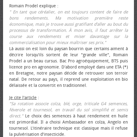
Romain Prodel explique :
" En tant que céréalier, on est toujours content de faire de
bons rendements. Ma motivation première reste
économique, mais je trouve aussi gratifiant d’aller au bout du
processus de transformation. À mon avis, il faut arrêter la
course aux rendements et miser davantage sur la
commercialisation pour mieux maîtriser ses prix."
Là aussi on est loin du paysan bourrin que certains aiment à
décrire lorsqu'ils sortent de leur "grande ville", Romain
Prodel a un beau cursus. Bac Pro agroéquipement, BTS puis
licence pro en agronomie. D'abord employé dans une ETA (*)
en Bretagne, notre paysan décide de retrouver son terroir
natal. De retour au pays, il reprend une exploitation en bio
délaissée et la convertit en traditionnel.
Je cite l'article
:
"Sa rotation associe colza, blé, orge, triticale G4 semences,
féverole et tournesol, en travail du sol simplifié et semis
direct."
Le choix des semences à haut rendement en huile
est primordial. Il a choisi Ambassador en colza, Angelo en
tournesol. L'itinéraire technique est classique mais il refuse
la pulvérisation d'insecticide.