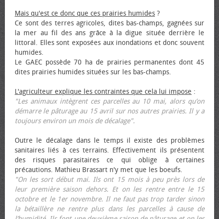
Mais qu'est ce donc que ces prairies humides
?
Ce sont des terres agricoles, dites bas-champs, gagnées sur
la mer au fil des ans grâce à la digue située derrière le
littoral. Elles sont exposées aux inondations et donc souvent
humides.
Le GAEC possède 70 ha de prairies permanentes dont 45
dites prairies humides situées sur les bas-champs.
L'agriculteur explique les contraintes que cela lui impose
:
"Les animaux intègrent ces parcelles au 10 mai, alors qu’on
démarre le pâturage au 15 avril sur nos autres prairies. Il y a
toujours environ un mois de décalage".
Outre le décalage dans le temps il existe des problèmes
sanitaires liés à ces terrains. Effectivement ils présentent
des risques parasitaires ce qui oblige à certaines
précautions. Mathieu Brassart n'y met que les bœufs.
"On les sort début mai. Ils ont 15 mois à peu près lors de
leur première saison dehors. Et on les rentre entre le 15
octobre et le 1er novembre. Il ne faut pas trop tarder sinon
la bétaillère ne rentre plus dans les parcelles à cause de
l’humidité. Ils font une deuxième saison de pâturage et on les