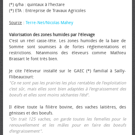
(*) q/ha : quintaux à l'hectare
(*) ETA : Entreprise de Travaux Agricoles
Source
:
Terre-Net/Nicolas Mahey
Valorisation des zones humides par l'élevage
C'est un réel casse-tête. Les zones humides de la baie de
Somme sont soumises à de fortes réglementations et
restrictions. Néanmoins des éleveurs comme Mathieu
Brassart le font très bien.
Je cite l'éleveur installé sur le GAEC (*) familial à Sailly-
Flibeaucourt:
"Ce ne sont pas les prairies les plus rentables de l’exploitation
c’est sûr, mais elles sont bien adaptées à l’engraissement des
bœufs et elles sont moins séchantes l’été".
Il élève toute la filière bovine, des vaches laitières, des
génisses et des bœufs.
"On trait 125 vaches, on garde toutes les femelles pour le
renouvellement et les mâles pour en faire des bœufs
d’engraissement".