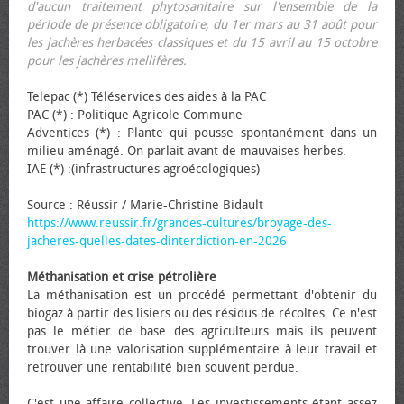
d'aucun traitement phytosanitaire sur l'ensemble de la
période de présence obligatoire, du 1er mars au 31 août pour
les jachères herbacées classiques et du 15 avril au 15 octobre
pour les jachères mellifères.
Telepac (*) Téléservices des aides à la PAC
PAC (*) : Politique Agricole Commune
Adventices (*) : Plante qui pousse spontanément dans un
milieu aménagé. On parlait avant de mauvaises herbes.
IAE (*) :(infrastructures agroécologiques)
Source : Réussir / Marie-Christine Bidault
https://www.reussir.fr/grandes-cultures/broyage-des-
jacheres-quelles-dates-dinterdiction-en-2026
Méthanisation et crise pétrolière
La méthanisation est un procédé permettant d'obtenir du
biogaz à partir des lisiers ou des résidus de récoltes. Ce n'est
pas le métier de base des agriculteurs mais ils peuvent
trouver là une valorisation supplémentaire à leur travail et
retrouver une rentabilité bien souvent perdue.
C'est une affaire collective. Les investissements étant assez