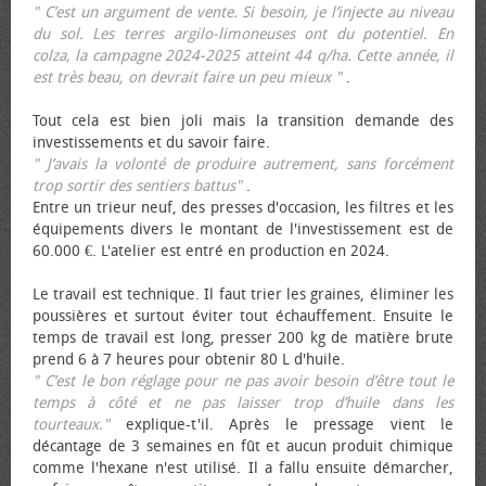
" C’est un argument de vente. Si besoin, je l’injecte au niveau
du sol. Les terres argilo-limoneuses ont du potentiel. En
colza, la campagne 2024-2025 atteint 44 q/ha. Cette année, il
est très beau, on devrait faire un peu mieux "
.
Tout cela est bien joli mais la transition demande des
investissements et du savoir faire.
" J’avais la volonté de produire autrement, sans forcément
trop sortir des sentiers battus"
.
Entre un trieur neuf, des presses d'occasion, les filtres et les
équipements divers le montant de l'investissement est de
60.000 €. L'atelier est entré en production en 2024.
Le travail est technique. Il faut trier les graines, éliminer les
poussières et surtout éviter tout échauffement. Ensuite le
temps de travail est long, presser 200 kg de matière brute
prend 6 à 7 heures pour obtenir 80 L d'huile.
" C’est le bon réglage pour ne pas avoir besoin d’être tout le
temps à côté et ne pas laisser trop d’huile dans les
tourteaux."
explique-t'il. Après le pressage vient le
décantage de 3 semaines en fût et aucun produit chimique
comme l'hexane n'est utilisé. Il a fallu ensuite démarcher,