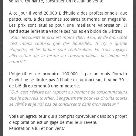
se faire connaître, constituer un réseau de vente.
A ce jour il vend 20.000 L d'huile à des professionnels, aux
particuliers, à des cantines scolaires et même en magasins.
Les prix sont étudiés pour une meilleure valorisation. Il
tend actuellement à vendre ses huiles en bidon de 5 litres
"Pour les clients le prix est moins cher, 4 €/l, et de mon côté
c’est moins coûteux que des bouteilles. II n’y a qu’une
étiquette, et les bidons sont réutilisables. En trois voyages
aller-retour de la ferme au consommateur, un bidon est
amorti."
L'objectif et de produire 100.000 L par an mais Romain
Prodel ne se limite pas à l'huile et au tourteau, il vend 30 t
de blé directement à une minoterie.
"Oui, c’est réaliste par rapport au nombre de consommateurs
que je pourrais toucher. L’engouement pour les circuits courts
se vérifie et je n’ai pas de concurrents dans mon secteur."
Voilà un agriculteur qui a compris qu'évoluer dans son projet
d'exploitation est un gage de meilleur revenu
Félicitation à lui et bon vent/