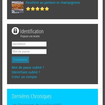
Feuilleté au jambon et champignons
Identification
Proposer une recette
Connexion
Mot de passe oublié ?
Identifiant oublié ?
Créer un compte
Dernières Chroniques
Les Chroniques de Lucullus n°692