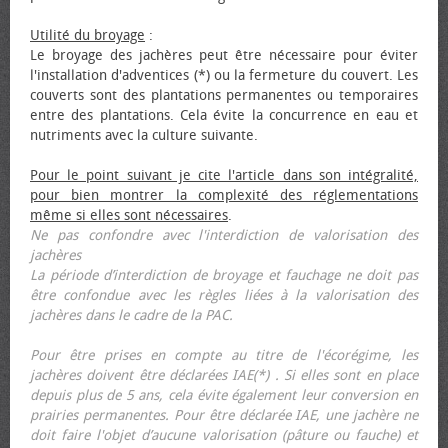
Utilité du broyage
:
Le broyage des jachères peut être nécessaire pour éviter
l'installation d'adventices (*) ou la fermeture du couvert. Les
couverts sont des plantations permanentes ou temporaires
entre des plantations. Cela évite la concurrence en eau et
nutriments avec la culture suivante.
Pour le point suivant je cite l'article dans son intégralité,
pour bien montrer la complexité des réglementations
même si elles sont nécessaires
.
Ne pas confondre avec l'interdiction de valorisation des
jachères
La période d’interdiction de broyage et fauchage ne doit pas
être confondue avec les règles liées à la valorisation des
jachères dans le cadre de la PAC.
Pour être prises en compte au titre de l'écorégime, les
jachères doivent être déclarées IAE(*) . Si elles sont en place
depuis plus de 5 ans, cela évite également leur conversion en
prairies permanentes. Pour être déclarée IAE, une jachère ne
doit faire l'objet d’aucune valorisation (pâture ou fauche) et