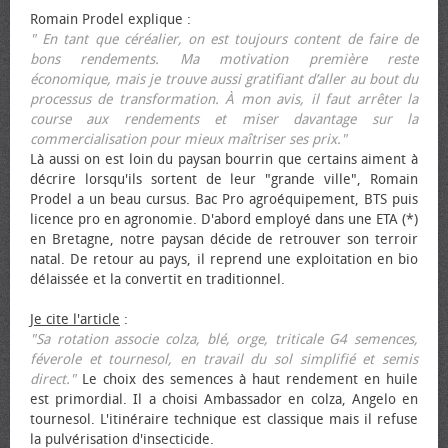
Romain Prodel explique :
" En tant que céréalier, on est toujours content de faire de
bons rendements. Ma motivation première reste
économique, mais je trouve aussi gratifiant d’aller au bout du
processus de transformation. À mon avis, il faut arrêter la
course aux rendements et miser davantage sur la
commercialisation pour mieux maîtriser ses prix."
Là aussi on est loin du paysan bourrin que certains aiment à
décrire lorsqu'ils sortent de leur "grande ville", Romain
Prodel a un beau cursus. Bac Pro agroéquipement, BTS puis
licence pro en agronomie. D'abord employé dans une ETA (*)
en Bretagne, notre paysan décide de retrouver son terroir
natal. De retour au pays, il reprend une exploitation en bio
délaissée et la convertit en traditionnel.
Je cite l'article
:
"Sa rotation associe colza, blé, orge, triticale G4 semences,
féverole et tournesol, en travail du sol simplifié et semis
direct."
Le choix des semences à haut rendement en huile
est primordial. Il a choisi Ambassador en colza, Angelo en
tournesol. L'itinéraire technique est classique mais il refuse
la pulvérisation d'insecticide.