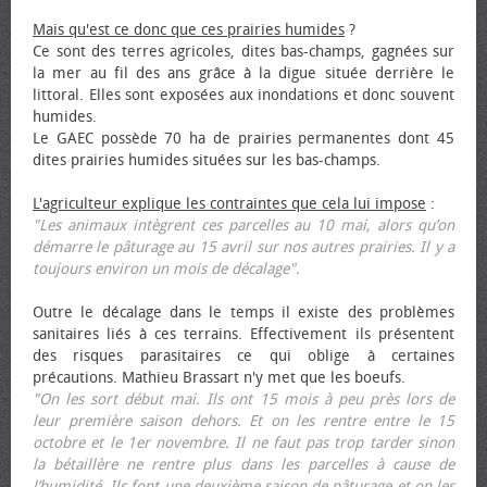
Mais qu'est ce donc que ces prairies humides
?
Ce sont des terres agricoles, dites bas-champs, gagnées sur
la mer au fil des ans grâce à la digue située derrière le
littoral. Elles sont exposées aux inondations et donc souvent
humides.
Le GAEC possède 70 ha de prairies permanentes dont 45
dites prairies humides situées sur les bas-champs.
L'agriculteur explique les contraintes que cela lui impose
:
"Les animaux intègrent ces parcelles au 10 mai, alors qu’on
démarre le pâturage au 15 avril sur nos autres prairies. Il y a
toujours environ un mois de décalage".
Outre le décalage dans le temps il existe des problèmes
sanitaires liés à ces terrains. Effectivement ils présentent
des risques parasitaires ce qui oblige à certaines
précautions. Mathieu Brassart n'y met que les bœufs.
"On les sort début mai. Ils ont 15 mois à peu près lors de
leur première saison dehors. Et on les rentre entre le 15
octobre et le 1er novembre. Il ne faut pas trop tarder sinon
la bétaillère ne rentre plus dans les parcelles à cause de
l’humidité. Ils font une deuxième saison de pâturage et on les