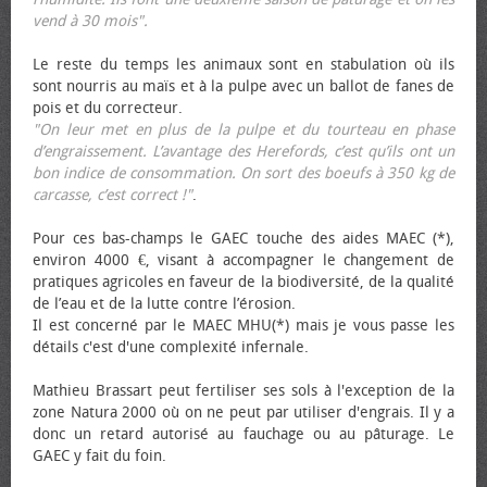
vend à 30 mois".
Le reste du temps les animaux sont en stabulation où ils
sont nourris au maïs et à la pulpe avec un ballot de fanes de
pois et du correcteur.
"On leur met en plus de la pulpe et du tourteau en phase
d’engraissement. L’avantage des Herefords, c’est qu’ils ont un
bon indice de consommation. On sort des bœufs à 350 kg de
carcasse, c’est correct !"
.
Pour ces bas-champs le GAEC touche des aides MAEC (*),
environ 4000 €, visant à accompagner le changement de
pratiques agricoles en faveur de la biodiversité, de la qualité
de l’eau et de la lutte contre l’érosion.
Il est concerné par le MAEC MHU(*) mais je vous passe les
détails c'est d'une complexité infernale.
Mathieu Brassart peut fertiliser ses sols à l'exception de la
zone Natura 2000 où on ne peut par utiliser d'engrais. Il y a
donc un retard autorisé au fauchage ou au pâturage. Le
GAEC y fait du foin.