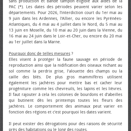
sans production et bande tampon éligible aux aides de la
PAC (*). Les dates des périodes peuvent varier selon les
départements. Pour 2026, l’interdiction court du 1er mai au
9 juin dans les Ardennes, l'Allier, ou encore les Pyrénées-
Atlantiques, du 4 mai au 4 juillet dans le Nord, du 5 mai au
13 juin en Moselle, du 10 mai au 20 juin dans la Vienne, du
16 mai au 24 juin dans le Loir-et-Cher, ou encore du 20 mai
au 1er juillet dans la Marne.
Pourquoi donc de telles mesures
?
Elles visent à protéger la faune sauvage en période de
reproduction ainsi que la nidification des oiseaux nichant au
sol comme la perdrix grise, l'alouette des champs ou la
caille des blés. De plus gros mammifères utilisent
également les jachères pour mettre bas et cacher leur
progéniture comme les chevreuils, les lapins et les lièvres.
Il faut rajouter à cela les colonies de bourdons et d'abeilles
qui butinent dès les printemps toutes les fleurs des
jachères. Le comportement des animaux peut varier en
fonction des régions et c'est pourquoi les dates varient.
Il peut exister des dérogations pour des raisons de sécurité
près des habitations ou le long des routes.