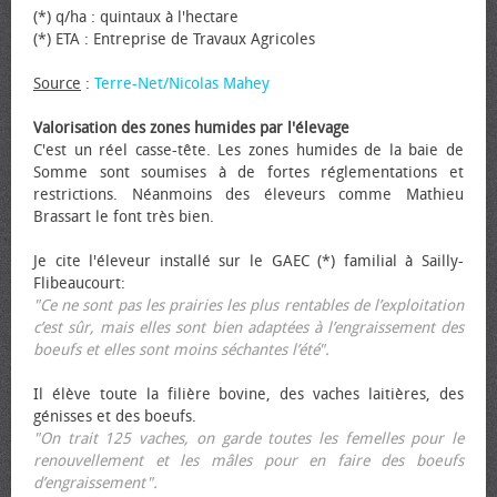
(*) q/ha : quintaux à l'hectare
(*) ETA : Entreprise de Travaux Agricoles
Source
:
Terre-Net/Nicolas Mahey
Valorisation des zones humides par l'élevage
C'est un réel casse-tête. Les zones humides de la baie de
Somme sont soumises à de fortes réglementations et
restrictions. Néanmoins des éleveurs comme Mathieu
Brassart le font très bien.
Je cite l'éleveur installé sur le GAEC (*) familial à Sailly-
Flibeaucourt:
"Ce ne sont pas les prairies les plus rentables de l’exploitation
c’est sûr, mais elles sont bien adaptées à l’engraissement des
bœufs et elles sont moins séchantes l’été".
Il élève toute la filière bovine, des vaches laitières, des
génisses et des bœufs.
"On trait 125 vaches, on garde toutes les femelles pour le
renouvellement et les mâles pour en faire des bœufs
d’engraissement".