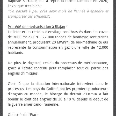
Baptiste Sarraute, qui a repris la ferme familiale en 2020,
l'explique très bien :
"On passait à peu près deux mois de l'année à épandre et
transporter ces effluents"
.
Procédé de méthanisation à Blajan
:
Le lisier et les résidus d'ensilage sont brassés dans des cuves
de 3000 m³ à 60°C . 27 000 tonnes de biomasse sont traités
annuellement, produisant 20 MWh(*) de bio-méthane ce qui
représente la consommation en gaz d'une ville de 12.000
habitants.
De plus, le digestat, résidu du processus de méthanisation,
grâce à l'azote contenu peut remplacer tout ou partie des
engrais chimiques.
C'est là que la situation internationale intervient dans le
processus. Les pays du Golfe étant les premiers producteurs
d'engrais au monde, le blocage du détroit d'Ormuz a fait
bondir le coût des engrais de 30 à 40 % depuis le début de
la guerre américano-iranienne.
Objectifs de l’État
: