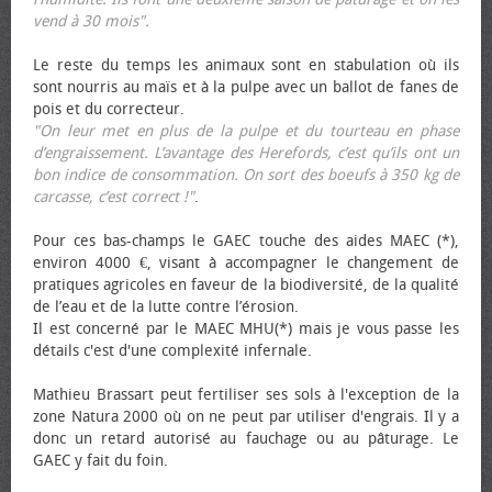
vend à 30 mois".
Le reste du temps les animaux sont en stabulation où ils
sont nourris au maïs et à la pulpe avec un ballot de fanes de
pois et du correcteur.
"On leur met en plus de la pulpe et du tourteau en phase
d’engraissement. L’avantage des Herefords, c’est qu’ils ont un
bon indice de consommation. On sort des bœufs à 350 kg de
carcasse, c’est correct !"
.
Pour ces bas-champs le GAEC touche des aides MAEC (*),
environ 4000 €, visant à accompagner le changement de
pratiques agricoles en faveur de la biodiversité, de la qualité
de l’eau et de la lutte contre l’érosion.
Il est concerné par le MAEC MHU(*) mais je vous passe les
détails c'est d'une complexité infernale.
Mathieu Brassart peut fertiliser ses sols à l'exception de la
zone Natura 2000 où on ne peut par utiliser d'engrais. Il y a
donc un retard autorisé au fauchage ou au pâturage. Le
GAEC y fait du foin.