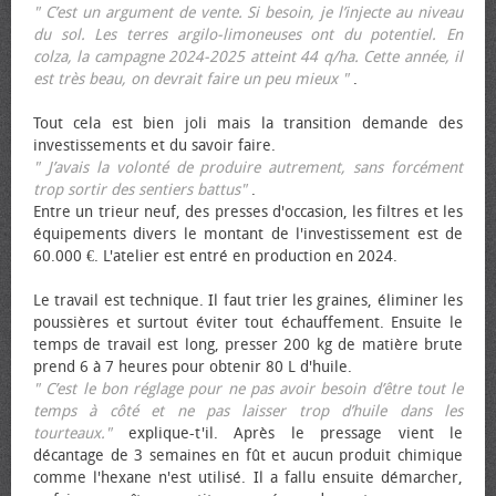
" C’est un argument de vente. Si besoin, je l’injecte au niveau
du sol. Les terres argilo-limoneuses ont du potentiel. En
colza, la campagne 2024-2025 atteint 44 q/ha. Cette année, il
est très beau, on devrait faire un peu mieux "
.
Tout cela est bien joli mais la transition demande des
investissements et du savoir faire.
" J’avais la volonté de produire autrement, sans forcément
trop sortir des sentiers battus"
.
Entre un trieur neuf, des presses d'occasion, les filtres et les
équipements divers le montant de l'investissement est de
60.000 €. L'atelier est entré en production en 2024.
Le travail est technique. Il faut trier les graines, éliminer les
poussières et surtout éviter tout échauffement. Ensuite le
temps de travail est long, presser 200 kg de matière brute
prend 6 à 7 heures pour obtenir 80 L d'huile.
" C’est le bon réglage pour ne pas avoir besoin d’être tout le
temps à côté et ne pas laisser trop d’huile dans les
tourteaux."
explique-t'il. Après le pressage vient le
décantage de 3 semaines en fût et aucun produit chimique
comme l'hexane n'est utilisé. Il a fallu ensuite démarcher,