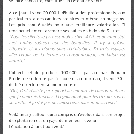
se faire connaître, constituer un réseau de vente.
A ce jour il vend 20.000 L d'huile à des professionnels, aux
particuliers, à des cantines scolaires et même en magasins.
Les prix sont étudiés pour une meilleure valorisation. Il
tend actuellement à vendre ses huiles en bidon de 5 litres
"Pour les clients le prix est moins cher, 4 €/l, et de mon côté
c’est moins coûteux que des bouteilles. II n’y a qu’une
étiquette, et les bidons sont réutilisables. En trois voyages
aller-retour de la ferme au consommateur, un bidon est
amorti."
L'objectif et de produire 100.000 L par an mais Romain
Prodel ne se limite pas à l'huile et au tourteau, il vend 30 t
de blé directement à une minoterie.
"Oui, c’est réaliste par rapport au nombre de consommateurs
que je pourrais toucher. L’engouement pour les circuits courts
se vérifie et je n’ai pas de concurrents dans mon secteur."
Voilà un agriculteur qui a compris qu'évoluer dans son projet
d'exploitation est un gage de meilleur revenu
Félicitation à lui et bon vent/