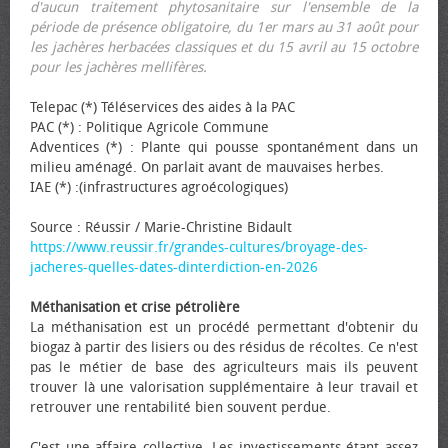
d'aucun traitement phytosanitaire sur l'ensemble de la
période de présence obligatoire, du 1er mars au 31 août pour
les jachères herbacées classiques et du 15 avril au 15 octobre
pour les jachères mellifères.
Telepac (*) Téléservices des aides à la PAC
PAC (*) : Politique Agricole Commune
Adventices (*) : Plante qui pousse spontanément dans un
milieu aménagé. On parlait avant de mauvaises herbes.
IAE (*) :(infrastructures agroécologiques)
Source : Réussir / Marie-Christine Bidault
https://www.reussir.fr/grandes-cultures/broyage-des-
jacheres-quelles-dates-dinterdiction-en-2026
Méthanisation et crise pétrolière
La méthanisation est un procédé permettant d'obtenir du
biogaz à partir des lisiers ou des résidus de récoltes. Ce n'est
pas le métier de base des agriculteurs mais ils peuvent
trouver là une valorisation supplémentaire à leur travail et
retrouver une rentabilité bien souvent perdue.
C'est une affaire collective. Les investissements étant assez