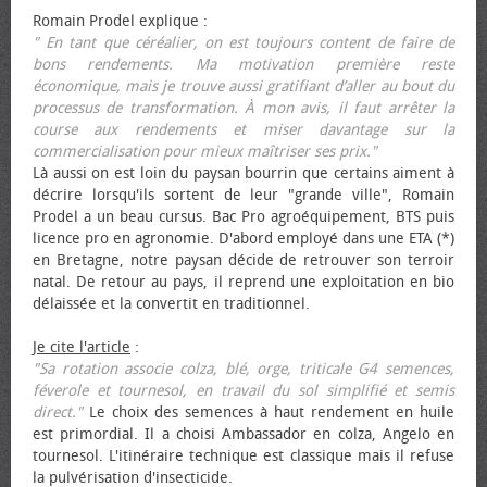
Romain Prodel explique :
" En tant que céréalier, on est toujours content de faire de
bons rendements. Ma motivation première reste
économique, mais je trouve aussi gratifiant d’aller au bout du
processus de transformation. À mon avis, il faut arrêter la
course aux rendements et miser davantage sur la
commercialisation pour mieux maîtriser ses prix."
Là aussi on est loin du paysan bourrin que certains aiment à
décrire lorsqu'ils sortent de leur "grande ville", Romain
Prodel a un beau cursus. Bac Pro agroéquipement, BTS puis
licence pro en agronomie. D'abord employé dans une ETA (*)
en Bretagne, notre paysan décide de retrouver son terroir
natal. De retour au pays, il reprend une exploitation en bio
délaissée et la convertit en traditionnel.
Je cite l'article
:
"Sa rotation associe colza, blé, orge, triticale G4 semences,
féverole et tournesol, en travail du sol simplifié et semis
direct."
Le choix des semences à haut rendement en huile
est primordial. Il a choisi Ambassador en colza, Angelo en
tournesol. L'itinéraire technique est classique mais il refuse
la pulvérisation d'insecticide.