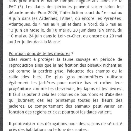
sans production et bande tampon éligible aux aides de la
PAC (*). Les dates des périodes peuvent varier selon les
départements. Pour 2026, l’interdiction court du 1er mai au
9 juin dans les Ardennes, l'Allier, ou encore les Pyrénées-
Atlantiques, du 4 mai au 4 juillet dans le Nord, du 5 mai au
13 juin en Moselle, du 10 mai au 20 juin dans la Vienne, du
16 mai au 24 juin dans le Loir-et-Cher, ou encore du 20 mai
au 1er juillet dans la Marne.
Pourquoi donc de telles mesures
?
Elles visent à protéger la faune sauvage en période de
reproduction ainsi que la nidification des oiseaux nichant au
sol comme la perdrix grise, l'alouette des champs ou la
caille des blés. De plus gros mammifères utilisent
également les jachères pour mettre bas et cacher leur
progéniture comme les chevreuils, les lapins et les lièvres.
Il faut rajouter à cela les colonies de bourdons et d'abeilles
qui butinent dès les printemps toutes les fleurs des
jachères. Le comportement des animaux peut varier en
fonction des régions et c'est pourquoi les dates varient.
Il peut exister des dérogations pour des raisons de sécurité
près des habitations ou le long des routes.