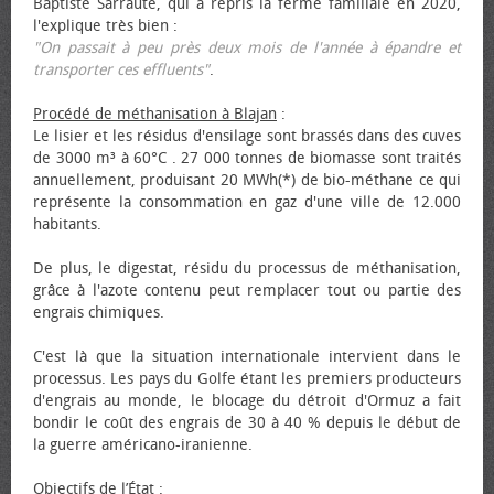
Baptiste Sarraute, qui a repris la ferme familiale en 2020,
l'explique très bien :
"On passait à peu près deux mois de l'année à épandre et
transporter ces effluents"
.
Procédé de méthanisation à Blajan
:
Le lisier et les résidus d'ensilage sont brassés dans des cuves
de 3000 m³ à 60°C . 27 000 tonnes de biomasse sont traités
annuellement, produisant 20 MWh(*) de bio-méthane ce qui
représente la consommation en gaz d'une ville de 12.000
habitants.
De plus, le digestat, résidu du processus de méthanisation,
grâce à l'azote contenu peut remplacer tout ou partie des
engrais chimiques.
C'est là que la situation internationale intervient dans le
processus. Les pays du Golfe étant les premiers producteurs
d'engrais au monde, le blocage du détroit d'Ormuz a fait
bondir le coût des engrais de 30 à 40 % depuis le début de
la guerre américano-iranienne.
Objectifs de l’État
: