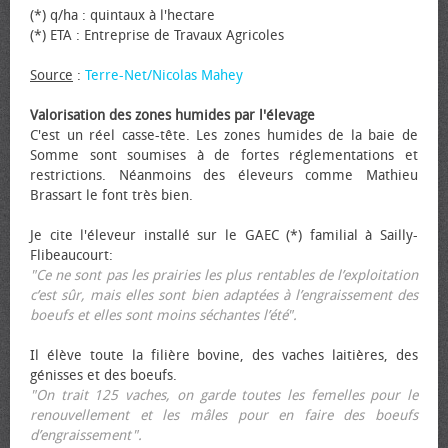
(*) q/ha : quintaux à l'hectare
(*) ETA : Entreprise de Travaux Agricoles
Source
:
Terre-Net/Nicolas Mahey
Valorisation des zones humides par l'élevage
C'est un réel casse-tête. Les zones humides de la baie de
Somme sont soumises à de fortes réglementations et
restrictions. Néanmoins des éleveurs comme Mathieu
Brassart le font très bien.
Je cite l'éleveur installé sur le GAEC (*) familial à Sailly-
Flibeaucourt:
"Ce ne sont pas les prairies les plus rentables de l’exploitation
c’est sûr, mais elles sont bien adaptées à l’engraissement des
bœufs et elles sont moins séchantes l’été".
Il élève toute la filière bovine, des vaches laitières, des
génisses et des bœufs.
"On trait 125 vaches, on garde toutes les femelles pour le
renouvellement et les mâles pour en faire des bœufs
d’engraissement".