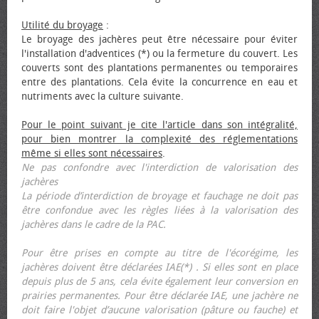
Utilité du broyage
:
Le broyage des jachères peut être nécessaire pour éviter
l'installation d'adventices (*) ou la fermeture du couvert. Les
couverts sont des plantations permanentes ou temporaires
entre des plantations. Cela évite la concurrence en eau et
nutriments avec la culture suivante.
Pour le point suivant je cite l'article dans son intégralité,
pour bien montrer la complexité des réglementations
même si elles sont nécessaires
.
Ne pas confondre avec l'interdiction de valorisation des
jachères
La période d’interdiction de broyage et fauchage ne doit pas
être confondue avec les règles liées à la valorisation des
jachères dans le cadre de la PAC.
Pour être prises en compte au titre de l'écorégime, les
jachères doivent être déclarées IAE(*) . Si elles sont en place
depuis plus de 5 ans, cela évite également leur conversion en
prairies permanentes. Pour être déclarée IAE, une jachère ne
doit faire l'objet d’aucune valorisation (pâture ou fauche) et