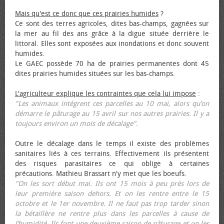
Mais qu'est ce donc que ces prairies humides
?
Ce sont des terres agricoles, dites bas-champs, gagnées sur
la mer au fil des ans grâce à la digue située derrière le
littoral. Elles sont exposées aux inondations et donc souvent
humides.
Le GAEC possède 70 ha de prairies permanentes dont 45
dites prairies humides situées sur les bas-champs.
L'agriculteur explique les contraintes que cela lui impose
:
"Les animaux intègrent ces parcelles au 10 mai, alors qu’on
démarre le pâturage au 15 avril sur nos autres prairies. Il y a
toujours environ un mois de décalage".
Outre le décalage dans le temps il existe des problèmes
sanitaires liés à ces terrains. Effectivement ils présentent
des risques parasitaires ce qui oblige à certaines
précautions. Mathieu Brassart n'y met que les bœufs.
"On les sort début mai. Ils ont 15 mois à peu près lors de
leur première saison dehors. Et on les rentre entre le 15
octobre et le 1er novembre. Il ne faut pas trop tarder sinon
la bétaillère ne rentre plus dans les parcelles à cause de
l’humidité. Ils font une deuxième saison de pâturage et on les