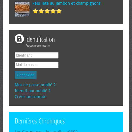
Feuilleté au jambon et champignons
Identification
Proposer une recette
Connexion
Mot de passe oublié ?
Identifiant oublié ?
Créer un compte
Dernières Chroniques
Les Chroniques de Lucullus n°692