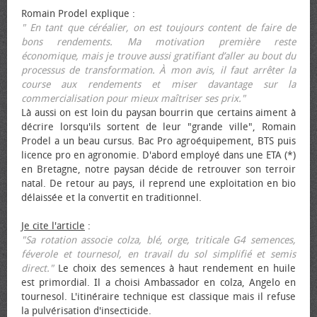
Romain Prodel explique :
" En tant que céréalier, on est toujours content de faire de
bons rendements. Ma motivation première reste
économique, mais je trouve aussi gratifiant d’aller au bout du
processus de transformation. À mon avis, il faut arrêter la
course aux rendements et miser davantage sur la
commercialisation pour mieux maîtriser ses prix."
Là aussi on est loin du paysan bourrin que certains aiment à
décrire lorsqu'ils sortent de leur "grande ville", Romain
Prodel a un beau cursus. Bac Pro agroéquipement, BTS puis
licence pro en agronomie. D'abord employé dans une ETA (*)
en Bretagne, notre paysan décide de retrouver son terroir
natal. De retour au pays, il reprend une exploitation en bio
délaissée et la convertit en traditionnel.
Je cite l'article
:
"Sa rotation associe colza, blé, orge, triticale G4 semences,
féverole et tournesol, en travail du sol simplifié et semis
direct."
Le choix des semences à haut rendement en huile
est primordial. Il a choisi Ambassador en colza, Angelo en
tournesol. L'itinéraire technique est classique mais il refuse
la pulvérisation d'insecticide.