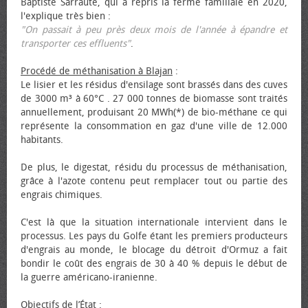
Baptiste Sarraute, qui a repris la ferme familiale en 2020,
l'explique très bien :
"On passait à peu près deux mois de l'année à épandre et
transporter ces effluents"
.
Procédé de méthanisation à Blajan
:
Le lisier et les résidus d'ensilage sont brassés dans des cuves
de 3000 m³ à 60°C . 27 000 tonnes de biomasse sont traités
annuellement, produisant 20 MWh(*) de bio-méthane ce qui
représente la consommation en gaz d'une ville de 12.000
habitants.
De plus, le digestat, résidu du processus de méthanisation,
grâce à l'azote contenu peut remplacer tout ou partie des
engrais chimiques.
C'est là que la situation internationale intervient dans le
processus. Les pays du Golfe étant les premiers producteurs
d'engrais au monde, le blocage du détroit d'Ormuz a fait
bondir le coût des engrais de 30 à 40 % depuis le début de
la guerre américano-iranienne.
Objectifs de l’État
: