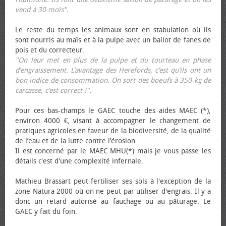
vend à 30 mois".
Le reste du temps les animaux sont en stabulation où ils
sont nourris au maïs et à la pulpe avec un ballot de fanes de
pois et du correcteur.
"On leur met en plus de la pulpe et du tourteau en phase
d’engraissement. L’avantage des Herefords, c’est qu’ils ont un
bon indice de consommation. On sort des bœufs à 350 kg de
carcasse, c’est correct !"
.
Pour ces bas-champs le GAEC touche des aides MAEC (*),
environ 4000 €, visant à accompagner le changement de
pratiques agricoles en faveur de la biodiversité, de la qualité
de l’eau et de la lutte contre l’érosion.
Il est concerné par le MAEC MHU(*) mais je vous passe les
détails c'est d'une complexité infernale.
Mathieu Brassart peut fertiliser ses sols à l'exception de la
zone Natura 2000 où on ne peut par utiliser d'engrais. Il y a
donc un retard autorisé au fauchage ou au pâturage. Le
GAEC y fait du foin.