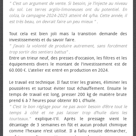
" C’est un argument de vente. Si besoin, je l’injecte au niveau
du sol. Les terres argilo-limoneuses ont du potentiel. En
colza, la campagne 2024-2025 atteint 44 q/ha. Cette année, il
est très beau, on devrait faire un peu mieux "
.
Tout cela est bien joli mais la transition demande des
investissements et du savoir faire.
" J’avais la volonté de produire autrement, sans forcément
trop sortir des sentiers battus"
.
Entre un trieur neuf, des presses d'occasion, les filtres et les
équipements divers le montant de l'investissement est de
60.000 €. L'atelier est entré en production en 2024.
Le travail est technique. Il faut trier les graines, éliminer les
poussières et surtout éviter tout échauffement. Ensuite le
temps de travail est long, presser 200 kg de matière brute
prend 6 à 7 heures pour obtenir 80 L d'huile.
" C’est le bon réglage pour ne pas avoir besoin d’être tout le
temps à côté et ne pas laisser trop d’huile dans les
tourteaux."
explique-t'il. Après le pressage vient le
décantage de 3 semaines en fût et aucun produit chimique
comme l'hexane n'est utilisé. Il a fallu ensuite démarcher,