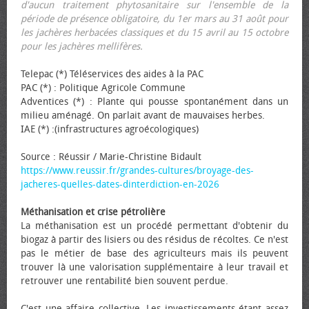
d'aucun traitement phytosanitaire sur l'ensemble de la
période de présence obligatoire, du 1er mars au 31 août pour
les jachères herbacées classiques et du 15 avril au 15 octobre
pour les jachères mellifères.
Telepac (*) Téléservices des aides à la PAC
PAC (*) : Politique Agricole Commune
Adventices (*) : Plante qui pousse spontanément dans un
milieu aménagé. On parlait avant de mauvaises herbes.
IAE (*) :(infrastructures agroécologiques)
Source : Réussir / Marie-Christine Bidault
https://www.reussir.fr/grandes-cultures/broyage-des-
jacheres-quelles-dates-dinterdiction-en-2026
Méthanisation et crise pétrolière
La méthanisation est un procédé permettant d'obtenir du
biogaz à partir des lisiers ou des résidus de récoltes. Ce n'est
pas le métier de base des agriculteurs mais ils peuvent
trouver là une valorisation supplémentaire à leur travail et
retrouver une rentabilité bien souvent perdue.
C'est une affaire collective. Les investissements étant assez