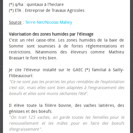
(*) q/ha : quintaux à l'hectare
(*) ETA : Entreprise de Travaux Agricoles
Source
:
Terre-Net/Nicolas Mahey
Valorisation des zones humides par l'élevage
C'est un réel casse-tête. Les zones humides de la baie de
Somme sont soumises à de fortes réglementations et
restrictions. Néanmoins des éleveurs comme Mathieu
Brassart le font très bien.
Je cite l'éleveur installé sur le GAEC (*) familial à Sailly-
Flibeaucourt:
"Ce ne sont pas les prairies les plus rentables de l’exploitation
c’est sûr, mais elles sont bien adaptées à l’engraissement des
bœufs et elles sont moins séchantes l’été".
Il élève toute la filière bovine, des vaches laitières, des
génisses et des bœufs.
"On trait 125 vaches, on garde toutes les femelles pour le
renouvellement et les mâles pour en faire des bœufs
d’engraissement".