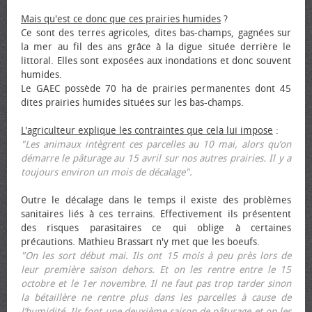
Mais qu'est ce donc que ces prairies humides
?
Ce sont des terres agricoles, dites bas-champs, gagnées sur
la mer au fil des ans grâce à la digue située derrière le
littoral. Elles sont exposées aux inondations et donc souvent
humides.
Le GAEC possède 70 ha de prairies permanentes dont 45
dites prairies humides situées sur les bas-champs.
L'agriculteur explique les contraintes que cela lui impose
:
"Les animaux intègrent ces parcelles au 10 mai, alors qu’on
démarre le pâturage au 15 avril sur nos autres prairies. Il y a
toujours environ un mois de décalage".
Outre le décalage dans le temps il existe des problèmes
sanitaires liés à ces terrains. Effectivement ils présentent
des risques parasitaires ce qui oblige à certaines
précautions. Mathieu Brassart n'y met que les bœufs.
"On les sort début mai. Ils ont 15 mois à peu près lors de
leur première saison dehors. Et on les rentre entre le 15
octobre et le 1er novembre. Il ne faut pas trop tarder sinon
la bétaillère ne rentre plus dans les parcelles à cause de
l’humidité. Ils font une deuxième saison de pâturage et on les