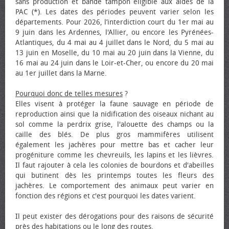
sans production et bande tampon éligible aux aides de la
PAC (*). Les dates des périodes peuvent varier selon les
départements. Pour 2026, l’interdiction court du 1er mai au
9 juin dans les Ardennes, l'Allier, ou encore les Pyrénées-
Atlantiques, du 4 mai au 4 juillet dans le Nord, du 5 mai au
13 juin en Moselle, du 10 mai au 20 juin dans la Vienne, du
16 mai au 24 juin dans le Loir-et-Cher, ou encore du 20 mai
au 1er juillet dans la Marne.
Pourquoi donc de telles mesures
?
Elles visent à protéger la faune sauvage en période de
reproduction ainsi que la nidification des oiseaux nichant au
sol comme la perdrix grise, l'alouette des champs ou la
caille des blés. De plus gros mammifères utilisent
également les jachères pour mettre bas et cacher leur
progéniture comme les chevreuils, les lapins et les lièvres.
Il faut rajouter à cela les colonies de bourdons et d'abeilles
qui butinent dès les printemps toutes les fleurs des
jachères. Le comportement des animaux peut varier en
fonction des régions et c'est pourquoi les dates varient.
Il peut exister des dérogations pour des raisons de sécurité
près des habitations ou le long des routes.