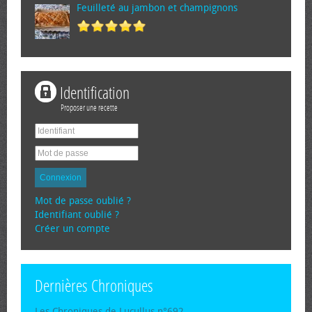
Feuilleté au jambon et champignons
Identification
Proposer une recette
Connexion
Mot de passe oublié ?
Identifiant oublié ?
Créer un compte
Dernières Chroniques
Les Chroniques de Lucullus n°692