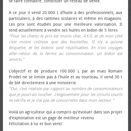
se faire connaître, constituer un réseau de vente.
A ce jour il vend 20.000 L d'huile à des professionnels, aux
particuliers, à des cantines scolaires et même en magasins.
Les prix sont étudiés pour une meilleure valorisation. Il
tend actuellement à vendre ses huiles en bidon de 5 litres
"Pour les clients le prix est moins cher, 4 €/l, et de mon côté
c’est moins coûteux que des bouteilles. II n’y a qu’une
étiquette, et les bidons sont réutilisables. En trois voyages
aller-retour de la ferme au consommateur, un bidon est
amorti."
L'objectif et de produire 100.000 L par an mais Romain
Prodel ne se limite pas à l'huile et au tourteau, il vend 30 t
de blé directement à une minoterie.
"Oui, c’est réaliste par rapport au nombre de consommateurs
que je pourrais toucher. L’engouement pour les circuits courts
se vérifie et je n’ai pas de concurrents dans mon secteur."
Voilà un agriculteur qui a compris qu'évoluer dans son projet
d'exploitation est un gage de meilleur revenu
Félicitation à lui et bon vent/