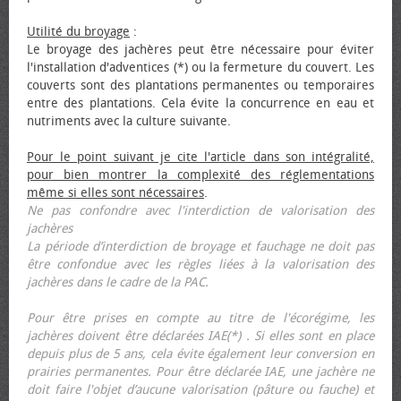
Utilité du broyage
:
Le broyage des jachères peut être nécessaire pour éviter
l'installation d'adventices (*) ou la fermeture du couvert. Les
couverts sont des plantations permanentes ou temporaires
entre des plantations. Cela évite la concurrence en eau et
nutriments avec la culture suivante.
Pour le point suivant je cite l'article dans son intégralité,
pour bien montrer la complexité des réglementations
même si elles sont nécessaires
.
Ne pas confondre avec l'interdiction de valorisation des
jachères
La période d’interdiction de broyage et fauchage ne doit pas
être confondue avec les règles liées à la valorisation des
jachères dans le cadre de la PAC.
Pour être prises en compte au titre de l'écorégime, les
jachères doivent être déclarées IAE(*) . Si elles sont en place
depuis plus de 5 ans, cela évite également leur conversion en
prairies permanentes. Pour être déclarée IAE, une jachère ne
doit faire l'objet d’aucune valorisation (pâture ou fauche) et