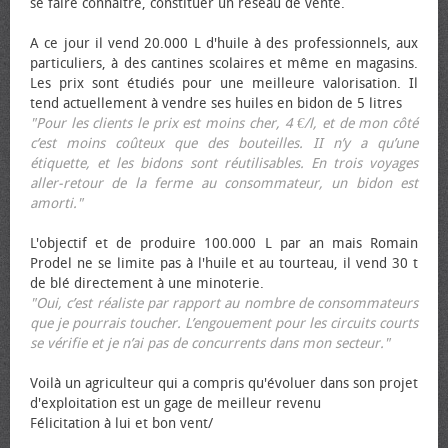
se faire connaître, constituer un réseau de vente.
A ce jour il vend 20.000 L d'huile à des professionnels, aux
particuliers, à des cantines scolaires et même en magasins.
Les prix sont étudiés pour une meilleure valorisation. Il
tend actuellement à vendre ses huiles en bidon de 5 litres
"Pour les clients le prix est moins cher, 4 €/l, et de mon côté
c’est moins coûteux que des bouteilles. II n’y a qu’une
étiquette, et les bidons sont réutilisables. En trois voyages
aller-retour de la ferme au consommateur, un bidon est
amorti."
L'objectif et de produire 100.000 L par an mais Romain
Prodel ne se limite pas à l'huile et au tourteau, il vend 30 t
de blé directement à une minoterie.
"Oui, c’est réaliste par rapport au nombre de consommateurs
que je pourrais toucher. L’engouement pour les circuits courts
se vérifie et je n’ai pas de concurrents dans mon secteur."
Voilà un agriculteur qui a compris qu'évoluer dans son projet
d'exploitation est un gage de meilleur revenu
Félicitation à lui et bon vent/