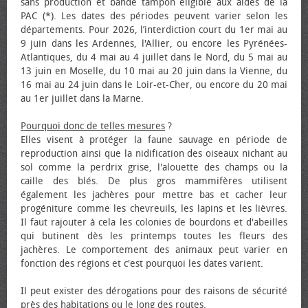
sans production et bande tampon éligible aux aides de la
PAC (*). Les dates des périodes peuvent varier selon les
départements. Pour 2026, l’interdiction court du 1er mai au
9 juin dans les Ardennes, l'Allier, ou encore les Pyrénées-
Atlantiques, du 4 mai au 4 juillet dans le Nord, du 5 mai au
13 juin en Moselle, du 10 mai au 20 juin dans la Vienne, du
16 mai au 24 juin dans le Loir-et-Cher, ou encore du 20 mai
au 1er juillet dans la Marne.
Pourquoi donc de telles mesures
?
Elles visent à protéger la faune sauvage en période de
reproduction ainsi que la nidification des oiseaux nichant au
sol comme la perdrix grise, l'alouette des champs ou la
caille des blés. De plus gros mammifères utilisent
également les jachères pour mettre bas et cacher leur
progéniture comme les chevreuils, les lapins et les lièvres.
Il faut rajouter à cela les colonies de bourdons et d'abeilles
qui butinent dès les printemps toutes les fleurs des
jachères. Le comportement des animaux peut varier en
fonction des régions et c'est pourquoi les dates varient.
Il peut exister des dérogations pour des raisons de sécurité
près des habitations ou le long des routes.