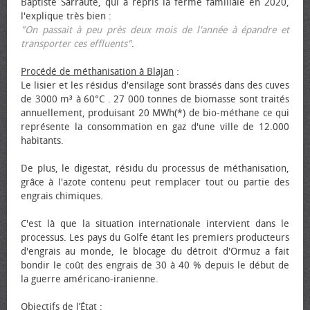
Baptiste Sarraute, qui a repris la ferme familiale en 2020,
l'explique très bien :
"On passait à peu près deux mois de l'année à épandre et
transporter ces effluents"
.
Procédé de méthanisation à Blajan
:
Le lisier et les résidus d'ensilage sont brassés dans des cuves
de 3000 m³ à 60°C . 27 000 tonnes de biomasse sont traités
annuellement, produisant 20 MWh(*) de bio-méthane ce qui
représente la consommation en gaz d'une ville de 12.000
habitants.
De plus, le digestat, résidu du processus de méthanisation,
grâce à l'azote contenu peut remplacer tout ou partie des
engrais chimiques.
C'est là que la situation internationale intervient dans le
processus. Les pays du Golfe étant les premiers producteurs
d'engrais au monde, le blocage du détroit d'Ormuz a fait
bondir le coût des engrais de 30 à 40 % depuis le début de
la guerre américano-iranienne.
Objectifs de l’État
: