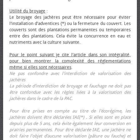
Utilité du broyage
:
Le broyage des jachères peut être nécessaire pour éviter
l'installation d'adventices (*) ou la fermeture du couvert. Les
couverts sont des plantations permanentes ou temporaires
entre des plantations. Cela évite la concurrence en eau et
nutriments avec la culture suivante.
Pour le point suivant je cite l'article dans son intégralité,
pour bien montrer la complexité des réglementations
même si elles sont nécessaires
.
Ne pas confondre avec l'interdiction de valorisation des
jachères
La période d’interdiction de broyage et fauchage ne doit pas
être confondue avec les règles liées à la valorisation des
jachères dans le cadre de la PAC.
Pour être prises en compte au titre de l'écorégime, les
jachères doivent être déclarées IAE(*) . Si elles sont en place
depuis plus de 5 ans, cela évite également leur conversion en
prairies permanentes. Pour être déclarée IAE, une jachère ne
doit faire l'objet d’aucune valorisation (pâture ou fauche) et