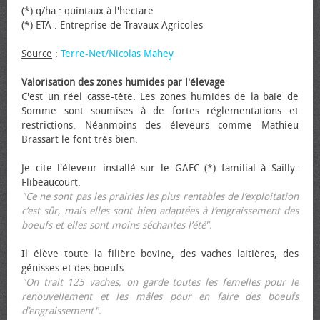
(*) q/ha : quintaux à l'hectare
(*) ETA : Entreprise de Travaux Agricoles
Source
:
Terre-Net/Nicolas Mahey
Valorisation des zones humides par l'élevage
C'est un réel casse-tête. Les zones humides de la baie de
Somme sont soumises à de fortes réglementations et
restrictions. Néanmoins des éleveurs comme Mathieu
Brassart le font très bien.
Je cite l'éleveur installé sur le GAEC (*) familial à Sailly-
Flibeaucourt:
"Ce ne sont pas les prairies les plus rentables de l’exploitation
c’est sûr, mais elles sont bien adaptées à l’engraissement des
bœufs et elles sont moins séchantes l’été".
Il élève toute la filière bovine, des vaches laitières, des
génisses et des bœufs.
"On trait 125 vaches, on garde toutes les femelles pour le
renouvellement et les mâles pour en faire des bœufs
d’engraissement".