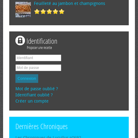
Feuilleté au jambon et champignons
Identification
Proposer une recette
Connexion
Mot de passe oublié ?
Identifiant oublié ?
Créer un compte
Dernières Chroniques
Les Chroniques de Lucullus n°692