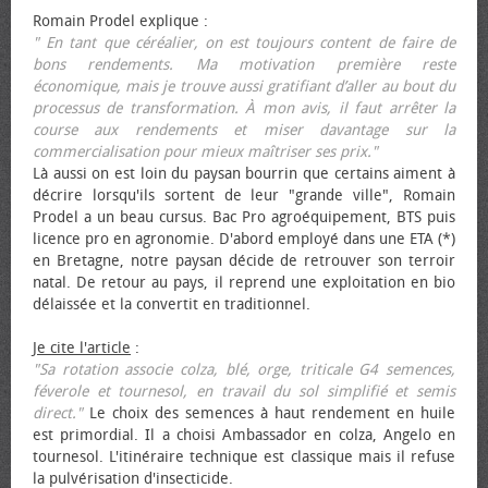
Romain Prodel explique :
" En tant que céréalier, on est toujours content de faire de
bons rendements. Ma motivation première reste
économique, mais je trouve aussi gratifiant d’aller au bout du
processus de transformation. À mon avis, il faut arrêter la
course aux rendements et miser davantage sur la
commercialisation pour mieux maîtriser ses prix."
Là aussi on est loin du paysan bourrin que certains aiment à
décrire lorsqu'ils sortent de leur "grande ville", Romain
Prodel a un beau cursus. Bac Pro agroéquipement, BTS puis
licence pro en agronomie. D'abord employé dans une ETA (*)
en Bretagne, notre paysan décide de retrouver son terroir
natal. De retour au pays, il reprend une exploitation en bio
délaissée et la convertit en traditionnel.
Je cite l'article
:
"Sa rotation associe colza, blé, orge, triticale G4 semences,
féverole et tournesol, en travail du sol simplifié et semis
direct."
Le choix des semences à haut rendement en huile
est primordial. Il a choisi Ambassador en colza, Angelo en
tournesol. L'itinéraire technique est classique mais il refuse
la pulvérisation d'insecticide.