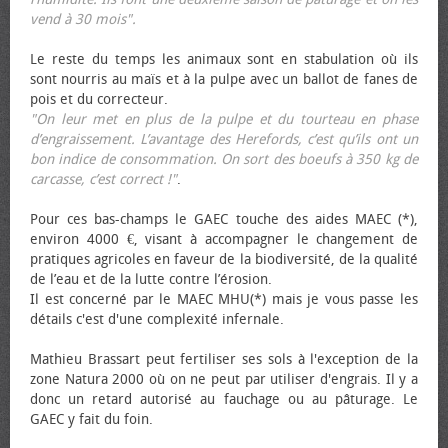
vend à 30 mois".
Le reste du temps les animaux sont en stabulation où ils
sont nourris au maïs et à la pulpe avec un ballot de fanes de
pois et du correcteur.
"On leur met en plus de la pulpe et du tourteau en phase
d’engraissement. L’avantage des Herefords, c’est qu’ils ont un
bon indice de consommation. On sort des bœufs à 350 kg de
carcasse, c’est correct !"
.
Pour ces bas-champs le GAEC touche des aides MAEC (*),
environ 4000 €, visant à accompagner le changement de
pratiques agricoles en faveur de la biodiversité, de la qualité
de l’eau et de la lutte contre l’érosion.
Il est concerné par le MAEC MHU(*) mais je vous passe les
détails c'est d'une complexité infernale.
Mathieu Brassart peut fertiliser ses sols à l'exception de la
zone Natura 2000 où on ne peut par utiliser d'engrais. Il y a
donc un retard autorisé au fauchage ou au pâturage. Le
GAEC y fait du foin.