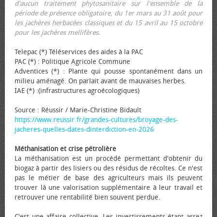
d'aucun traitement phytosanitaire sur l'ensemble de la
période de présence obligatoire, du 1er mars au 31 août pour
les jachères herbacées classiques et du 15 avril au 15 octobre
pour les jachères mellifères.
Telepac (*) Téléservices des aides à la PAC
PAC (*) : Politique Agricole Commune
Adventices (*) : Plante qui pousse spontanément dans un
milieu aménagé. On parlait avant de mauvaises herbes.
IAE (*) :(infrastructures agroécologiques)
Source : Réussir / Marie-Christine Bidault
https://www.reussir.fr/grandes-cultures/broyage-des-
jacheres-quelles-dates-dinterdiction-en-2026
Méthanisation et crise pétrolière
La méthanisation est un procédé permettant d'obtenir du
biogaz à partir des lisiers ou des résidus de récoltes. Ce n'est
pas le métier de base des agriculteurs mais ils peuvent
trouver là une valorisation supplémentaire à leur travail et
retrouver une rentabilité bien souvent perdue.
C'est une affaire collective. Les investissements étant assez