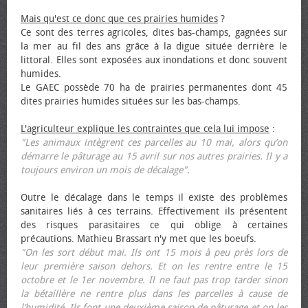
Mais qu'est ce donc que ces prairies humides
?
Ce sont des terres agricoles, dites bas-champs, gagnées sur
la mer au fil des ans grâce à la digue située derrière le
littoral. Elles sont exposées aux inondations et donc souvent
humides.
Le GAEC possède 70 ha de prairies permanentes dont 45
dites prairies humides situées sur les bas-champs.
L'agriculteur explique les contraintes que cela lui impose
:
"Les animaux intègrent ces parcelles au 10 mai, alors qu’on
démarre le pâturage au 15 avril sur nos autres prairies. Il y a
toujours environ un mois de décalage".
Outre le décalage dans le temps il existe des problèmes
sanitaires liés à ces terrains. Effectivement ils présentent
des risques parasitaires ce qui oblige à certaines
précautions. Mathieu Brassart n'y met que les bœufs.
"On les sort début mai. Ils ont 15 mois à peu près lors de
leur première saison dehors. Et on les rentre entre le 15
octobre et le 1er novembre. Il ne faut pas trop tarder sinon
la bétaillère ne rentre plus dans les parcelles à cause de
l’humidité. Ils font une deuxième saison de pâturage et on les