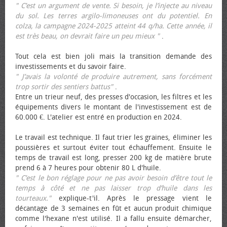
" C’est un argument de vente. Si besoin, je l’injecte au niveau
du sol. Les terres argilo-limoneuses ont du potentiel. En
colza, la campagne 2024-2025 atteint 44 q/ha. Cette année, il
est très beau, on devrait faire un peu mieux "
.
Tout cela est bien joli mais la transition demande des
investissements et du savoir faire.
" J’avais la volonté de produire autrement, sans forcément
trop sortir des sentiers battus"
.
Entre un trieur neuf, des presses d'occasion, les filtres et les
équipements divers le montant de l'investissement est de
60.000 €. L'atelier est entré en production en 2024.
Le travail est technique. Il faut trier les graines, éliminer les
poussières et surtout éviter tout échauffement. Ensuite le
temps de travail est long, presser 200 kg de matière brute
prend 6 à 7 heures pour obtenir 80 L d'huile.
" C’est le bon réglage pour ne pas avoir besoin d’être tout le
temps à côté et ne pas laisser trop d’huile dans les
tourteaux."
explique-t'il. Après le pressage vient le
décantage de 3 semaines en fût et aucun produit chimique
comme l'hexane n'est utilisé. Il a fallu ensuite démarcher,