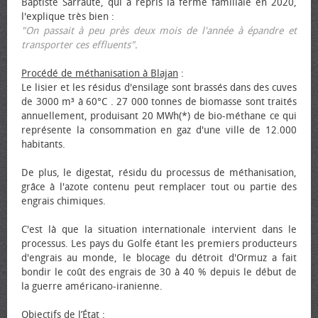
Baptiste Sarraute, qui a repris la ferme familiale en 2020,
l'explique très bien :
"On passait à peu près deux mois de l'année à épandre et
transporter ces effluents"
.
Procédé de méthanisation à Blajan
:
Le lisier et les résidus d'ensilage sont brassés dans des cuves
de 3000 m³ à 60°C . 27 000 tonnes de biomasse sont traités
annuellement, produisant 20 MWh(*) de bio-méthane ce qui
représente la consommation en gaz d'une ville de 12.000
habitants.
De plus, le digestat, résidu du processus de méthanisation,
grâce à l'azote contenu peut remplacer tout ou partie des
engrais chimiques.
C'est là que la situation internationale intervient dans le
processus. Les pays du Golfe étant les premiers producteurs
d'engrais au monde, le blocage du détroit d'Ormuz a fait
bondir le coût des engrais de 30 à 40 % depuis le début de
la guerre américano-iranienne.
Objectifs de l’État
: