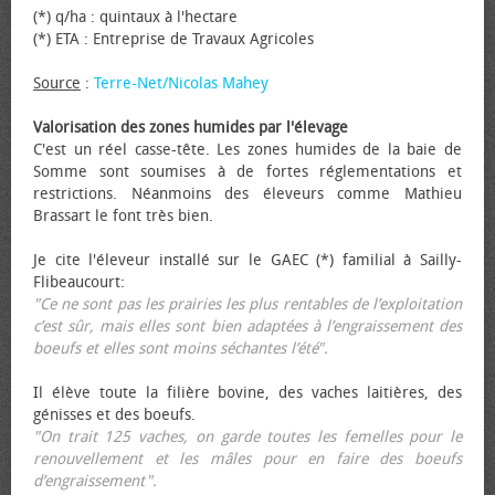
(*) q/ha : quintaux à l'hectare
(*) ETA : Entreprise de Travaux Agricoles
Source
:
Terre-Net/Nicolas Mahey
Valorisation des zones humides par l'élevage
C'est un réel casse-tête. Les zones humides de la baie de
Somme sont soumises à de fortes réglementations et
restrictions. Néanmoins des éleveurs comme Mathieu
Brassart le font très bien.
Je cite l'éleveur installé sur le GAEC (*) familial à Sailly-
Flibeaucourt:
"Ce ne sont pas les prairies les plus rentables de l’exploitation
c’est sûr, mais elles sont bien adaptées à l’engraissement des
bœufs et elles sont moins séchantes l’été".
Il élève toute la filière bovine, des vaches laitières, des
génisses et des bœufs.
"On trait 125 vaches, on garde toutes les femelles pour le
renouvellement et les mâles pour en faire des bœufs
d’engraissement".