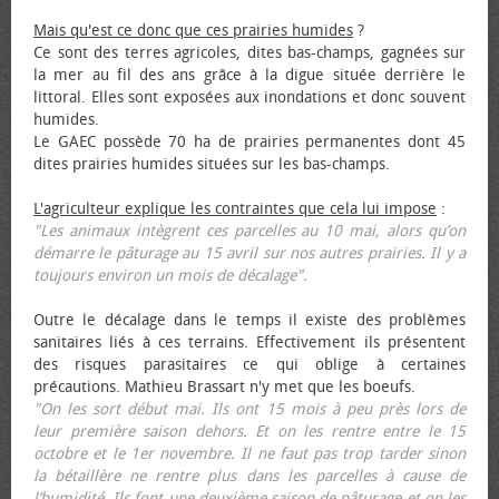
Mais qu'est ce donc que ces prairies humides
?
Ce sont des terres agricoles, dites bas-champs, gagnées sur
la mer au fil des ans grâce à la digue située derrière le
littoral. Elles sont exposées aux inondations et donc souvent
humides.
Le GAEC possède 70 ha de prairies permanentes dont 45
dites prairies humides situées sur les bas-champs.
L'agriculteur explique les contraintes que cela lui impose
:
"Les animaux intègrent ces parcelles au 10 mai, alors qu’on
démarre le pâturage au 15 avril sur nos autres prairies. Il y a
toujours environ un mois de décalage".
Outre le décalage dans le temps il existe des problèmes
sanitaires liés à ces terrains. Effectivement ils présentent
des risques parasitaires ce qui oblige à certaines
précautions. Mathieu Brassart n'y met que les bœufs.
"On les sort début mai. Ils ont 15 mois à peu près lors de
leur première saison dehors. Et on les rentre entre le 15
octobre et le 1er novembre. Il ne faut pas trop tarder sinon
la bétaillère ne rentre plus dans les parcelles à cause de
l’humidité. Ils font une deuxième saison de pâturage et on les