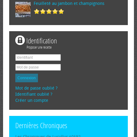
Feuilleté au jambon et champignons
Identification
Proposer une recette
Connexion
Mot de passe oublié ?
Identifiant oublié ?
Créer un compte
Dernières Chroniques
Les Chroniques de Lucullus n°692