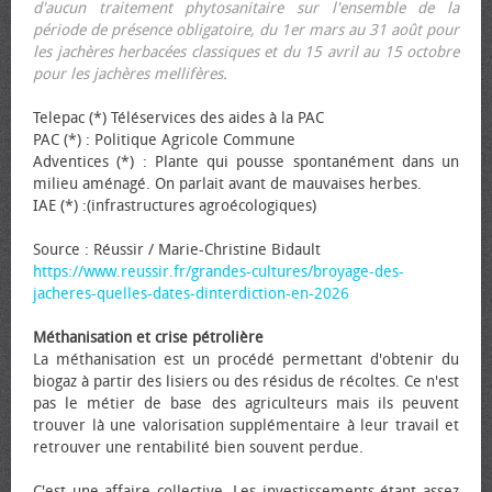
d'aucun traitement phytosanitaire sur l'ensemble de la
période de présence obligatoire, du 1er mars au 31 août pour
les jachères herbacées classiques et du 15 avril au 15 octobre
pour les jachères mellifères.
Telepac (*) Téléservices des aides à la PAC
PAC (*) : Politique Agricole Commune
Adventices (*) : Plante qui pousse spontanément dans un
milieu aménagé. On parlait avant de mauvaises herbes.
IAE (*) :(infrastructures agroécologiques)
Source : Réussir / Marie-Christine Bidault
https://www.reussir.fr/grandes-cultures/broyage-des-
jacheres-quelles-dates-dinterdiction-en-2026
Méthanisation et crise pétrolière
La méthanisation est un procédé permettant d'obtenir du
biogaz à partir des lisiers ou des résidus de récoltes. Ce n'est
pas le métier de base des agriculteurs mais ils peuvent
trouver là une valorisation supplémentaire à leur travail et
retrouver une rentabilité bien souvent perdue.
C'est une affaire collective. Les investissements étant assez