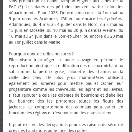
sans production et bande tampon éligible aux aides de la
PAC (*). Les dates des périodes peuvent varier selon les
départements. Pour 2026, l’interdiction court du 1er mai au
9 juin dans les Ardennes, l'Allier, ou encore les Pyrénées-
Atlantiques, du 4 mai au 4 juillet dans le Nord, du 5 mai au
13 juin en Moselle, du 10 mai au 20 juin dans la Vienne, du
16 mai au 24 juin dans le Loir-et-Cher, ou encore du 20 mai
au 1er juillet dans la Marne.
Pourquoi donc de telles mesures
?
Elles visent à protéger la faune sauvage en période de
reproduction ainsi que la nidification des oiseaux nichant au
sol comme la perdrix grise, l'alouette des champs ou la
caille des blés. De plus gros mammifères utilisent
également les jachères pour mettre bas et cacher leur
progéniture comme les chevreuils, les lapins et les lièvres.
Il faut rajouter à cela les colonies de bourdons et d'abeilles
qui butinent dès les printemps toutes les fleurs des
jachères. Le comportement des animaux peut varier en
fonction des régions et c'est pourquoi les dates varient.
Il peut exister des dérogations pour des raisons de sécurité
près des habitations ou le long des routes.