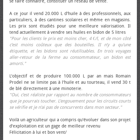
se faire connaître, constituer un réseau de vente.
A ce jour il vend 20.000 L d'huile à des professionnels, aux
particuliers, à des cantines scolaires et même en magasins.
Les prix sont étudiés pour une meilleure valorisation. Il
tend actuellement à vendre ses huiles en bidon de 5 litres
"Pour les clients le prix est moins cher, 4 €/l, et de mon côté
c’est moins coûteux que des bouteilles. II n’y a qu’une
étiquette, et les bidons sont réutilisables. En trois voyages
aller-retour de la ferme au consommateur, un bidon est
amorti."
L'objectif et de produire 100.000 L par an mais Romain
Prodel ne se limite pas à l'huile et au tourteau, il vend 30 t
de blé directement à une minoterie.
"Oui, c’est réaliste par rapport au nombre de consommateurs
que je pourrais toucher. L’engouement pour les circuits courts
se vérifie et je n’ai pas de concurrents dans mon secteur."
Voilà un agriculteur qui a compris qu'évoluer dans son projet
d'exploitation est un gage de meilleur revenu
Félicitation à lui et bon vent/