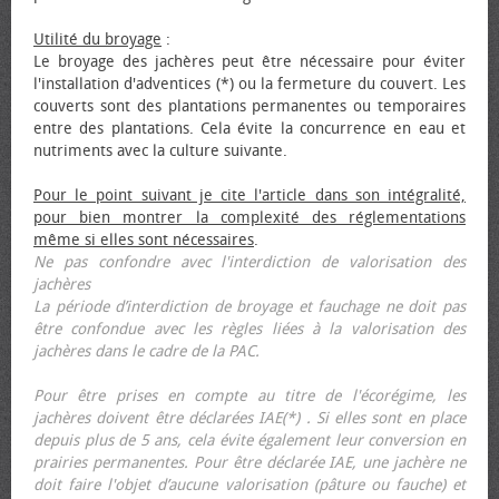
Utilité du broyage
:
Le broyage des jachères peut être nécessaire pour éviter
l'installation d'adventices (*) ou la fermeture du couvert. Les
couverts sont des plantations permanentes ou temporaires
entre des plantations. Cela évite la concurrence en eau et
nutriments avec la culture suivante.
Pour le point suivant je cite l'article dans son intégralité,
pour bien montrer la complexité des réglementations
même si elles sont nécessaires
.
Ne pas confondre avec l'interdiction de valorisation des
jachères
La période d’interdiction de broyage et fauchage ne doit pas
être confondue avec les règles liées à la valorisation des
jachères dans le cadre de la PAC.
Pour être prises en compte au titre de l'écorégime, les
jachères doivent être déclarées IAE(*) . Si elles sont en place
depuis plus de 5 ans, cela évite également leur conversion en
prairies permanentes. Pour être déclarée IAE, une jachère ne
doit faire l'objet d’aucune valorisation (pâture ou fauche) et