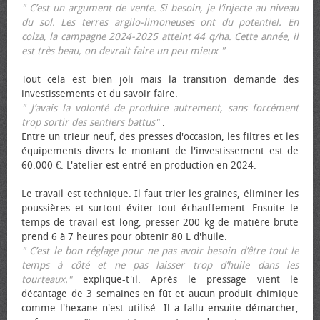
" C’est un argument de vente. Si besoin, je l’injecte au niveau
du sol. Les terres argilo-limoneuses ont du potentiel. En
colza, la campagne 2024-2025 atteint 44 q/ha. Cette année, il
est très beau, on devrait faire un peu mieux "
.
Tout cela est bien joli mais la transition demande des
investissements et du savoir faire.
" J’avais la volonté de produire autrement, sans forcément
trop sortir des sentiers battus"
.
Entre un trieur neuf, des presses d'occasion, les filtres et les
équipements divers le montant de l'investissement est de
60.000 €. L'atelier est entré en production en 2024.
Le travail est technique. Il faut trier les graines, éliminer les
poussières et surtout éviter tout échauffement. Ensuite le
temps de travail est long, presser 200 kg de matière brute
prend 6 à 7 heures pour obtenir 80 L d'huile.
" C’est le bon réglage pour ne pas avoir besoin d’être tout le
temps à côté et ne pas laisser trop d’huile dans les
tourteaux."
explique-t'il. Après le pressage vient le
décantage de 3 semaines en fût et aucun produit chimique
comme l'hexane n'est utilisé. Il a fallu ensuite démarcher,