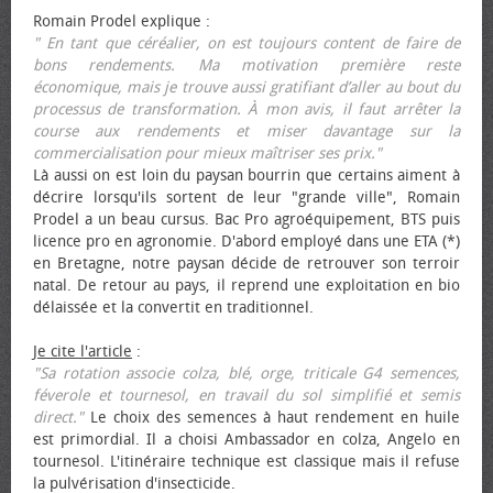
Romain Prodel explique :
" En tant que céréalier, on est toujours content de faire de
bons rendements. Ma motivation première reste
économique, mais je trouve aussi gratifiant d’aller au bout du
processus de transformation. À mon avis, il faut arrêter la
course aux rendements et miser davantage sur la
commercialisation pour mieux maîtriser ses prix."
Là aussi on est loin du paysan bourrin que certains aiment à
décrire lorsqu'ils sortent de leur "grande ville", Romain
Prodel a un beau cursus. Bac Pro agroéquipement, BTS puis
licence pro en agronomie. D'abord employé dans une ETA (*)
en Bretagne, notre paysan décide de retrouver son terroir
natal. De retour au pays, il reprend une exploitation en bio
délaissée et la convertit en traditionnel.
Je cite l'article
:
"Sa rotation associe colza, blé, orge, triticale G4 semences,
féverole et tournesol, en travail du sol simplifié et semis
direct."
Le choix des semences à haut rendement en huile
est primordial. Il a choisi Ambassador en colza, Angelo en
tournesol. L'itinéraire technique est classique mais il refuse
la pulvérisation d'insecticide.