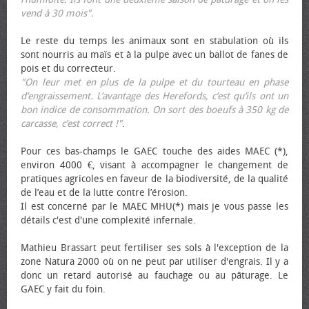
vend à 30 mois".
Le reste du temps les animaux sont en stabulation où ils
sont nourris au maïs et à la pulpe avec un ballot de fanes de
pois et du correcteur.
"On leur met en plus de la pulpe et du tourteau en phase
d’engraissement. L’avantage des Herefords, c’est qu’ils ont un
bon indice de consommation. On sort des bœufs à 350 kg de
carcasse, c’est correct !"
.
Pour ces bas-champs le GAEC touche des aides MAEC (*),
environ 4000 €, visant à accompagner le changement de
pratiques agricoles en faveur de la biodiversité, de la qualité
de l’eau et de la lutte contre l’érosion.
Il est concerné par le MAEC MHU(*) mais je vous passe les
détails c'est d'une complexité infernale.
Mathieu Brassart peut fertiliser ses sols à l'exception de la
zone Natura 2000 où on ne peut par utiliser d'engrais. Il y a
donc un retard autorisé au fauchage ou au pâturage. Le
GAEC y fait du foin.