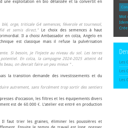
d une exploitation en bio délaissée et la convertit en
Con
Mot 
Ident
, blé, orge, triticale G4 semences, féverole et tournesol,
Crée
fié et semis direct."
Le choix des semences à haut
rimordial. Il a choisi Ambassador en colza, Angelo en
echnique est classique mais il refuse la pulvérisation
Der
te. Si besoin, je l’injecte au niveau du sol. Les terres
 potentiel. En colza, la campagne 2024-2025 atteint 44
Les 
rès beau, on devrait faire un peu mieux "
.
Les 
mais la transition demande des investissements et du
Les 
oduire autrement, sans forcément trop sortir des sentiers
presses d'occasion, les filtres et les équipements divers
ement est de 60.000 €. L'atelier est entré en production
 Il faut trier les graines, éliminer les poussières et
ffement. Ensuite le temps de travail est long, presser