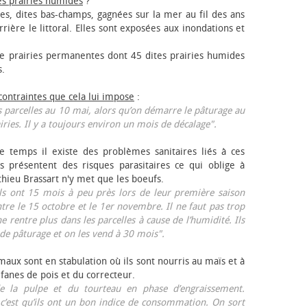
es prairies humides
?
les, dites bas-champs, gagnées sur la mer au fil des ans
rrière le littoral. Elles sont exposées aux inondations et
 prairies permanentes dont 45 dites prairies humides
s.
 contraintes que cela lui impose
:
 parcelles au 10 mai, alors qu’on démarre le pâturage au
iries. Il y a toujours environ un mois de décalage".
e temps il existe des problèmes sanitaires liés à ces
ls présentent des risques parasitaires ce qui oblige à
thieu Brassart n'y met que les bœufs.
ls ont 15 mois à peu près lors de leur première saison
ntre le 15 octobre et le 1er novembre. Il ne faut pas trop
ne rentre plus dans les parcelles à cause de l’humidité. Ils
de pâturage et on les vend à 30 mois".
aux sont en stabulation où ils sont nourris au maïs et à
 fanes de pois et du correcteur.
 la pulpe et du tourteau en phase d’engraissement.
 c’est qu’ils ont un bon indice de consommation. On sort