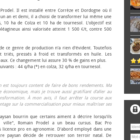
 Prodel. Il est installé entre Corrèze et Dordogne où il
, un an et demi, il a choisi de transformer lui même une
, 10 ha de Colza et 10 ha de tournesol. L'objectif est
éagineux ainsi valorisée atteint 1 500 €/t, contre 500
 de ce genre de production n'a rien d'évident. Toutefois
 triés, pressés à froid et transformés en huile. Les
eaux. Ce changement lui assure 30 % de gains en plus.
ivants : 44 q/ha (*) en colza, 32 q/ha en tournesol.
on est toujours content de faire de bons rendements. Ma
 économique, mais je trouve aussi gratifiant d’aller au
nsformation. À mon avis, il faut arrêter la course aux
tage sur la commercialisation pour mieux maîtriser ses
aysan bourrin que certains aiment à décrire lorsqu'ils
e ville", Romain Prodel a un beau cursus. Bac Pro
s licence pro en agronomie. D'abord employé dans une
tre paysan décide de retrouver son terroir natal. De