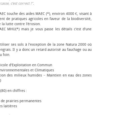
sse, c’est correct !"
.
EC touche des aides MAEC (*), environ 4000 €, visant à
t de pratiques agricoles en faveur de la biodiversité,
 la lutte contre l’érosion.
AEC MHU(*) mais je vous passe les détails c'est d'une
tiliser ses sols à l'exception de la zone Natura 2000 où
engrais. Il y a donc un retard autorisé au fauchage ou au
u foin.
icole d'Exploitation en Commun
nvironnementales et Climatiques
ion des milieux humides − Maintien en eau des zones
)
(80) en chiffres :
 de prairies permanentes
s laitières