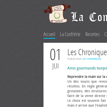
Accueil
La Confrérie
Recettes
C
01
Les Chronique
PUBLIÉ DANS
LES CHRONIQUES
.
JUI
Amis gourmands bonjo
Reprendre la main sur la 
Un des soucis que renco
récoltes. En règle généra
grossistes, des structure
faire de la vente directe
Le choix est souvent fait 
mais il arrive que l'explo