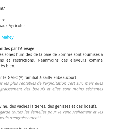
nt/
tare
avaux Agricoles
s Mahey
mides par l'élevage
 Les zones humides de la baie de Somme sont soumises à
ons et restrictions. Néanmoins des éleveurs comme
rès bien.
ur le GAEC (*) familial à Sailly-Flibeaucourt:
s les plus rentables de l’exploitation c’est sûr, mais elles
ngraissement des bœufs et elles sont moins séchantes
ovine, des vaches laitières, des génisses et des bœufs.
garde toutes les femelles pour le renouvellement et les
œufs d’engraissement".