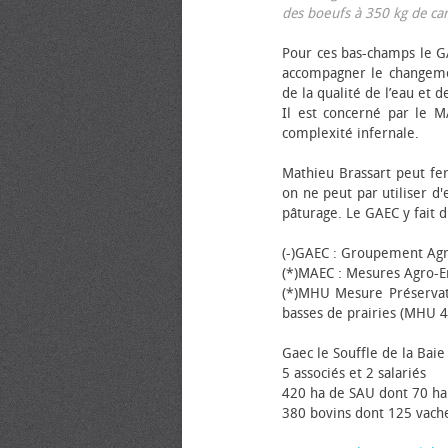
des bœufs à 350 kg de carca
Pour ces bas-champs le GA
accompagner le changemen
de la qualité de l’eau et de
Il est concerné par le M
complexité infernale.
Mathieu Brassart peut fer
on ne peut par utiliser d'
pâturage. Le GAEC y fait d
(-)GAEC : Groupement Agr
(*)MAEC : Mesures Agro-E
(*)MHU Mesure Préservat
basses de prairies (MHU 4
Gaec le Souffle de la Baie 
5 associés et 2 salariés
420 ha de SAU dont 70 ha
380 bovins dont 125 vache