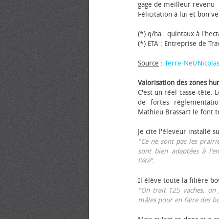
gage de meilleur revenu
Félicitation à lui et bon ve
(*) q/ha : quintaux à l'hec
(*) ETA : Entreprise de Tr
Source
:
Terre-Net/Nicola
Valorisation des zones hu
C'est un réel casse-tête.
de fortes réglementati
Mathieu Brassart le font t
Je cite l'éleveur installé s
"Ce ne sont pas les prairie
sont bien adaptées à l’e
l’été".
Il élève toute la filière b
"On trait 125 vaches, on 
mâles pour en faire des b