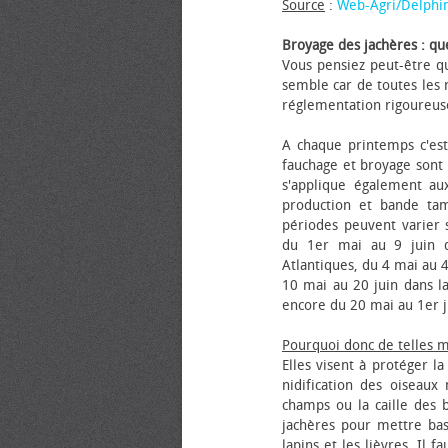
Source
:
Web-Agri/Delphi
Broyage des jachères : que
Vous pensiez peut-être qu
semble car de toutes les m
réglementation rigoureus
A chaque printemps c'est
fauchage et broyage sont i
s'applique également au
production et bande tam
périodes peuvent varier s
du 1er mai au 9 juin da
Atlantiques, du 4 mai au 4
10 mai au 20 juin dans la
encore du 20 mai au 1er j
Pourquoi donc de telles 
Elles visent à protéger l
nidification des oiseaux
champs ou la caille des 
jachères pour mettre bas
lapins et les lièvres. Il 