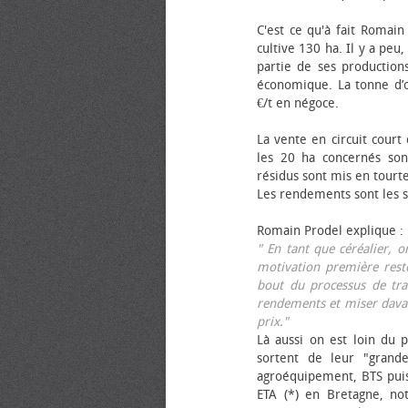
C'est ce qu'à fait Romain
cultive 130 ha. Il y a peu
partie de ses productions
économique. La tonne d’ol
€/t en négoce.
La vente en circuit court
les 20 ha concernés sont
résidus sont mis en tourt
Les rendements sont les su
Romain Prodel explique :
" En tant que céréalier, 
motivation première reste
bout du processus de tra
rendements et miser davan
prix."
Là aussi on est loin du p
sortent de leur "grand
agroéquipement, BTS pui
ETA (*) en Bretagne, no