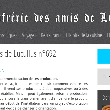
hroniques
Voyages
Restaurants
Histoire de la cuisine
F
s de Lucullus n°692
ur,
commercialisation de ses productions
ntre l’agriculteur est de choisir comment vendre ses
le il vend ses productions à des coopératives ou à des
s établies. Mais il peut également, selon la production,
Der
 ou encore la transformer avant d'en vendre le produit.
au début de l'installation dans un projet d'exploitation
itant décide de changer d'orientation.