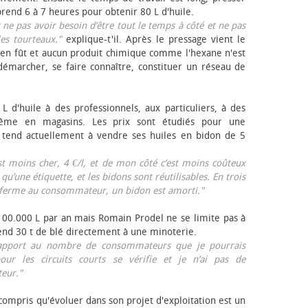
rend 6 à 7 heures pour obtenir 80 L d'huile.
r ne pas avoir besoin d’être tout le temps à côté et ne pas
les tourteaux."
explique-t'il. Après le pressage vient le
en fût et aucun produit chimique comme l'hexane n'est
e démarcher, se faire connaître, constituer un réseau de
L d'huile à des professionnels, aux particuliers, à des
même en magasins. Les prix sont étudiés pour une
Il tend actuellement à vendre ses huiles en bidon de 5
est moins cher, 4 €/l, et de mon côté c’est moins coûteux
 qu’une étiquette, et les bidons sont réutilisables. En trois
a ferme au consommateur, un bidon est amorti."
 100.000 L par an mais Romain Prodel ne se limite pas à
 vend 30 t de blé directement à une minoterie.
r rapport au nombre de consommateurs que je pourrais
our les circuits courts se vérifie et je n’ai pas de
eur."
 compris qu'évoluer dans son projet d'exploitation est un