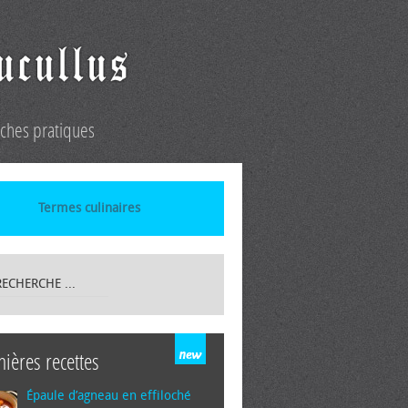
iches pratiques
Termes culinaires
nières recettes
Épaule d’agneau en effiloché