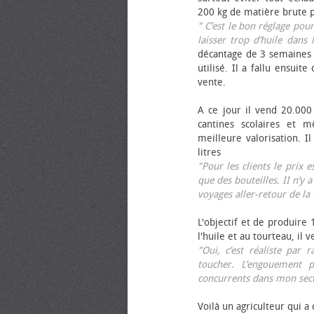
200 kg de matière brute p
" C’est le bon réglage pou
laisser trop d’huile dans 
décantage de 3 semaines 
utilisé. Il a fallu ensuit
vente.
A ce jour il vend 20.000 
cantines scolaires et 
meilleure valorisation. 
litres
"Pour les clients le prix 
que des bouteilles. II n’y a
voyages aller-retour de l
L'objectif et de produire
l'huile et au tourteau, il
"Oui, c’est réaliste pa
toucher. L’engouement p
concurrents dans mon sect
Voilà un agriculteur qui a