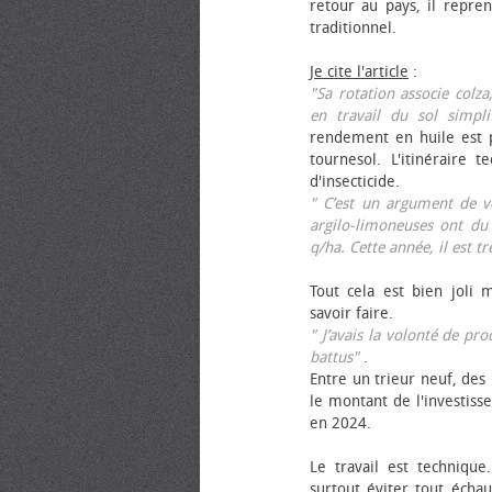
retour au pays, il repren
traditionnel.
Je cite l'article
:
"Sa rotation associe colza
en travail du sol simpli
rendement en huile est p
tournesol. L'itinéraire t
d'insecticide.
" C’est un argument de ven
argilo-limoneuses ont du
q/ha. Cette année, il est t
Tout cela est bien joli 
savoir faire.
" J’avais la volonté de pr
battus"
.
Entre un trieur neuf, des 
le montant de l'investiss
en 2024.
Le travail est technique.
surtout éviter tout échau