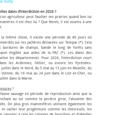
ne Scohy
lles dates d’interdiction en 2026 ?
'un agriculteur peut faucher ses prairies quand bon lui
anières il est chez lui ? Que Nenni, il est soumis à une
e.
 la même chose, il existe une période de 40 jours où
nterdits sur les jachères déclarées sur Telepac (*). Cela
x bordures de champs, bande le long de forêts sans
pon éligible aux aides de la PAC (*). Les dates des
elon les départements. Pour 2026, l’interdiction court
ns les Ardennes, l'Allier, ou encore les Pyrénées-
 juillet dans le Nord, du 5 mai au 13 juin en Moselle, du
 Vienne, du 16 mai au 24 juin dans le Loir-et-Cher, ou
uillet dans la Marne.
mesures
?
a faune sauvage en période de reproduction ainsi que la
 nichant au sol comme la perdrix grise, l'alouette des
blés. De plus gros mammifères utilisent également les
 et cacher leur progéniture comme les chevreuils, les
faut rajouter à cela les colonies de bourdons et d'abeilles