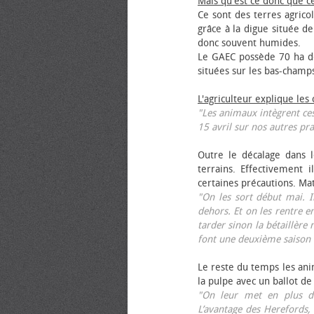
Mais qu'est ce donc que c
Ce sont des terres agrico
grâce à la digue située de
donc souvent humides.
Le GAEC possède 70 ha de
situées sur les bas-champ
L'agriculteur explique les
"Les animaux intègrent ces
15 avril sur nos autres pra
Outre le décalage dans l
terrains. Effectivement i
certaines précautions. Ma
"On les sort début mai. I
dehors. Et on les rentre e
tarder sinon la bétaillère 
font une deuxième saison 
Le reste du temps les anim
la pulpe avec un ballot de
"On leur met en plus de
L’avantage des Herefords,