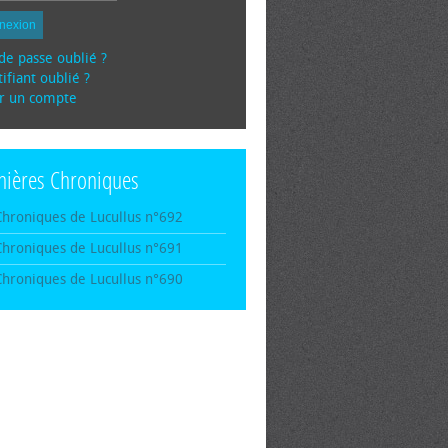
nexion
de passe oublié ?
ifiant oublié ?
r un compte
nières Chroniques
Chroniques de Lucullus n°692
Chroniques de Lucullus n°691
Chroniques de Lucullus n°690