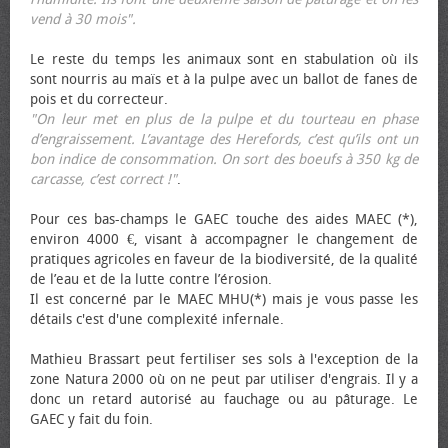
vend à 30 mois".
Le reste du temps les animaux sont en stabulation où ils
sont nourris au maïs et à la pulpe avec un ballot de fanes de
pois et du correcteur.
"On leur met en plus de la pulpe et du tourteau en phase
d’engraissement. L’avantage des Herefords, c’est qu’ils ont un
bon indice de consommation. On sort des bœufs à 350 kg de
carcasse, c’est correct !"
.
Pour ces bas-champs le GAEC touche des aides MAEC (*),
environ 4000 €, visant à accompagner le changement de
pratiques agricoles en faveur de la biodiversité, de la qualité
de l’eau et de la lutte contre l’érosion.
Il est concerné par le MAEC MHU(*) mais je vous passe les
détails c'est d'une complexité infernale.
Mathieu Brassart peut fertiliser ses sols à l'exception de la
zone Natura 2000 où on ne peut par utiliser d'engrais. Il y a
donc un retard autorisé au fauchage ou au pâturage. Le
GAEC y fait du foin.