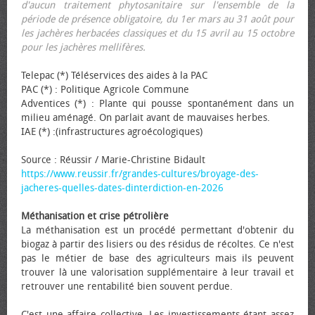
d'aucun traitement phytosanitaire sur l'ensemble de la
période de présence obligatoire, du 1er mars au 31 août pour
les jachères herbacées classiques et du 15 avril au 15 octobre
pour les jachères mellifères.
Telepac (*) Téléservices des aides à la PAC
PAC (*) : Politique Agricole Commune
Adventices (*) : Plante qui pousse spontanément dans un
milieu aménagé. On parlait avant de mauvaises herbes.
IAE (*) :(infrastructures agroécologiques)
Source : Réussir / Marie-Christine Bidault
https://www.reussir.fr/grandes-cultures/broyage-des-
jacheres-quelles-dates-dinterdiction-en-2026
Méthanisation et crise pétrolière
La méthanisation est un procédé permettant d'obtenir du
biogaz à partir des lisiers ou des résidus de récoltes. Ce n'est
pas le métier de base des agriculteurs mais ils peuvent
trouver là une valorisation supplémentaire à leur travail et
retrouver une rentabilité bien souvent perdue.
C'est une affaire collective. Les investissements étant assez