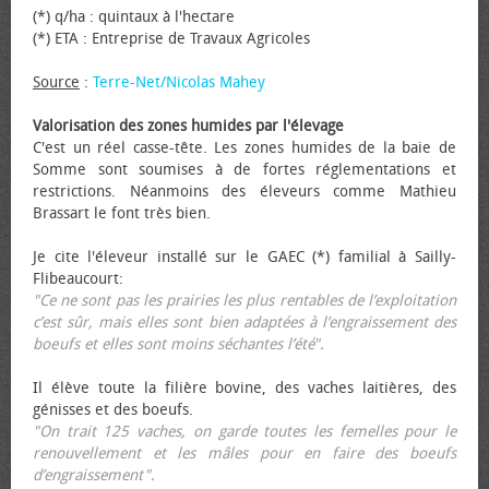
(*) q/ha : quintaux à l'hectare
(*) ETA : Entreprise de Travaux Agricoles
Source
:
Terre-Net/Nicolas Mahey
Valorisation des zones humides par l'élevage
C'est un réel casse-tête. Les zones humides de la baie de
Somme sont soumises à de fortes réglementations et
restrictions. Néanmoins des éleveurs comme Mathieu
Brassart le font très bien.
Je cite l'éleveur installé sur le GAEC (*) familial à Sailly-
Flibeaucourt:
"Ce ne sont pas les prairies les plus rentables de l’exploitation
c’est sûr, mais elles sont bien adaptées à l’engraissement des
bœufs et elles sont moins séchantes l’été".
Il élève toute la filière bovine, des vaches laitières, des
génisses et des bœufs.
"On trait 125 vaches, on garde toutes les femelles pour le
renouvellement et les mâles pour en faire des bœufs
d’engraissement".