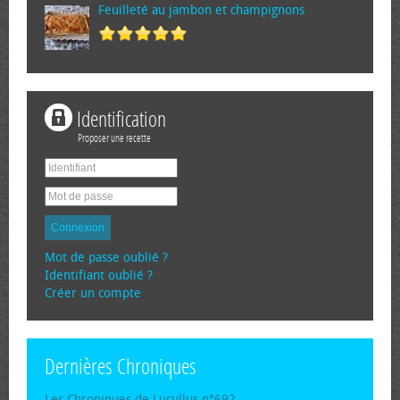
Feuilleté au jambon et champignons
Identification
Proposer une recette
Connexion
Mot de passe oublié ?
Identifiant oublié ?
Créer un compte
Dernières Chroniques
Les Chroniques de Lucullus n°692