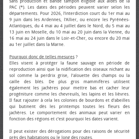
sans production et bande tampon éligible aux aides de la
PAC (*). Les dates des périodes peuvent varier selon les
départements. Pour 2026, l’interdiction court du 1er mai au
9 juin dans les Ardennes, l'Allier, ou encore les Pyrénées-
Atlantiques, du 4 mai au 4 juillet dans le Nord, du 5 mai au
13 juin en Moselle, du 10 mai au 20 juin dans la Vienne, du
16 mai au 24 juin dans le Loir-et-Cher, ou encore du 20 mai
au 1er juillet dans la Marne.
Pourquoi donc de telles mesures
?
Elles visent à protéger la faune sauvage en période de
reproduction ainsi que la nidification des oiseaux nichant au
sol comme la perdrix grise, l'alouette des champs ou la
caille des blés. De plus gros mammifères utilisent
également les jachères pour mettre bas et cacher leur
progéniture comme les chevreuils, les lapins et les lièvres.
Il faut rajouter à cela les colonies de bourdons et d'abeilles
qui butinent dès les printemps toutes les fleurs des
jachères. Le comportement des animaux peut varier en
fonction des régions et c'est pourquoi les dates varient.
Il peut exister des dérogations pour des raisons de sécurité
près des habitations ou le long des routes.