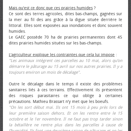
Mais qu'est ce donc que ces prairies humides
?
Ce sont des terres agricoles, dites bas-champs, gagnées sur
la mer au fil des ans grâce à la digue située derrière le
littoral. Elles sont exposées aux inondations et donc souvent
humides.
Le GAEC possède 70 ha de prairies permanentes dont 45
dites prairies humides situées sur les bas-champs.
L'agriculteur explique les contraintes que cela lui impose
:
"Les animaux intègrent ces parcelles au 10 mai, alors qu’on
démarre le pâturage au 15 avril sur nos autres prairies. Il y a
toujours environ un mois de décalage".
Outre le décalage dans le temps il existe des problèmes
sanitaires liés à ces terrains. Effectivement ils présentent
des risques parasitaires ce qui oblige à certaines
précautions. Mathieu Brassart n'y met que les bœufs.
"On les sort début mai. Ils ont 15 mois à peu près lors de
leur première saison dehors. Et on les rentre entre le 15
octobre et le 1er novembre. Il ne faut pas trop tarder sinon
la bétaillère ne rentre plus dans les parcelles à cause de
l’humidité. Ils font une deuxième saison de pâturage et on les