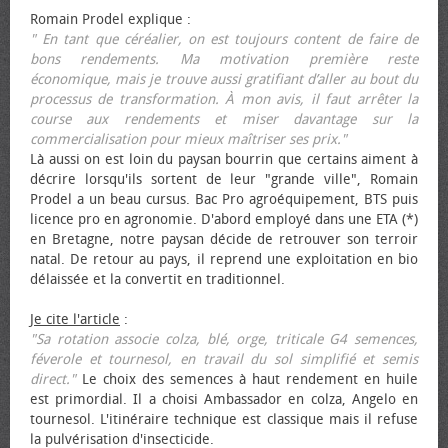
Romain Prodel explique :
" En tant que céréalier, on est toujours content de faire de
bons rendements. Ma motivation première reste
économique, mais je trouve aussi gratifiant d’aller au bout du
processus de transformation. À mon avis, il faut arrêter la
course aux rendements et miser davantage sur la
commercialisation pour mieux maîtriser ses prix."
Là aussi on est loin du paysan bourrin que certains aiment à
décrire lorsqu'ils sortent de leur "grande ville", Romain
Prodel a un beau cursus. Bac Pro agroéquipement, BTS puis
licence pro en agronomie. D'abord employé dans une ETA (*)
en Bretagne, notre paysan décide de retrouver son terroir
natal. De retour au pays, il reprend une exploitation en bio
délaissée et la convertit en traditionnel.
Je cite l'article
:
"Sa rotation associe colza, blé, orge, triticale G4 semences,
féverole et tournesol, en travail du sol simplifié et semis
direct."
Le choix des semences à haut rendement en huile
est primordial. Il a choisi Ambassador en colza, Angelo en
tournesol. L'itinéraire technique est classique mais il refuse
la pulvérisation d'insecticide.