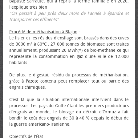
Baptiste Sarraute, qui a repris la ferme familiale en 2020,
l'explique très bien :
"On passait à peu près deux mois de l'année à épandre et
transporter ces effluents"
.
Procédé de méthanisation à Blajan
:
Le lisier et les résidus d'ensilage sont brassés dans des cuves
de 3000 m³ à 60°C . 27 000 tonnes de biomasse sont traités
annuellement, produisant 20 MWh(*) de bio-méthane ce qui
représente la consommation en gaz d'une ville de 12.000
habitants.
De plus, le digestat, résidu du processus de méthanisation,
grâce à l'azote contenu peut remplacer tout ou partie des
engrais chimiques.
C'est là que la situation internationale intervient dans le
processus. Les pays du Golfe étant les premiers producteurs
d'engrais au monde, le blocage du détroit d'Ormuz a fait
bondir le coût des engrais de 30 à 40 % depuis le début de
la guerre américano-iranienne.
Objectifs de l’État
: