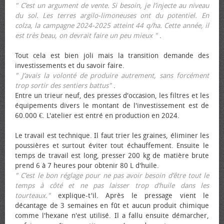
" C’est un argument de vente. Si besoin, je l’injecte au niveau
du sol. Les terres argilo-limoneuses ont du potentiel. En
colza, la campagne 2024-2025 atteint 44 q/ha. Cette année, il
est très beau, on devrait faire un peu mieux "
.
Tout cela est bien joli mais la transition demande des
investissements et du savoir faire.
" J’avais la volonté de produire autrement, sans forcément
trop sortir des sentiers battus"
.
Entre un trieur neuf, des presses d'occasion, les filtres et les
équipements divers le montant de l'investissement est de
60.000 €. L'atelier est entré en production en 2024.
Le travail est technique. Il faut trier les graines, éliminer les
poussières et surtout éviter tout échauffement. Ensuite le
temps de travail est long, presser 200 kg de matière brute
prend 6 à 7 heures pour obtenir 80 L d'huile.
" C’est le bon réglage pour ne pas avoir besoin d’être tout le
temps à côté et ne pas laisser trop d’huile dans les
tourteaux."
explique-t'il. Après le pressage vient le
décantage de 3 semaines en fût et aucun produit chimique
comme l'hexane n'est utilisé. Il a fallu ensuite démarcher,