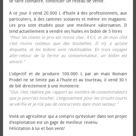
se faire connaître, constituer un réseau de vente.
A ce jour il vend 20.000 L d'huile à des professionnels, aux
particuliers, à des cantines scolaires et même en magasins.
Les prix sont étudiés pour une meilleure valorisation. Il
tend actuellement à vendre ses huiles en bidon de 5 litres
"Pour les clients le prix est moins cher, 4 €/l, et de mon côté
c’est moins coûteux que des bouteilles. II n’y a qu’une
étiquette, et les bidons sont réutilisables. En trois voyages
aller-retour de la ferme au consommateur, un bidon est
amorti."
L'objectif et de produire 100.000 L par an mais Romain
Prodel ne se limite pas à l'huile et au tourteau, il vend 30 t
de blé directement à une minoterie.
"Oui, c’est réaliste par rapport au nombre de consommateurs
que je pourrais toucher. L’engouement pour les circuits courts
se vérifie et je n’ai pas de concurrents dans mon secteur."
Voilà un agriculteur qui a compris qu'évoluer dans son projet
d'exploitation est un gage de meilleur revenu
Félicitation à lui et bon vent/