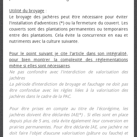
Utilité du broyage
:
Le broyage des jachères peut être nécessaire pour éviter
l'installation d'adventices (*) ou la fermeture du couvert. Les
couverts sont des plantations permanentes ou temporaires
entre des plantations. Cela évite la concurrence en eau et
nutriments avec la culture suivante.
Pour le point suivant je cite l'article dans son intégralité,
pour bien montrer la complexité des réglementations
même si elles sont nécessaires
.
Ne pas confondre avec l'interdiction de valorisation des
jachères
La période d’interdiction de broyage et fauchage ne doit pas
être confondue avec les règles liées à la valorisation des
jachères dans le cadre de la PAC.
Pour être prises en compte au titre de l'écorégime, les
jachères doivent être déclarées IAE(*) . Si elles sont en place
depuis plus de 5 ans, cela évite également leur conversion en
prairies permanentes. Pour être déclarée IAE, une jachère ne
doit faire l'objet d’aucune valorisation (pâture ou fauche) et