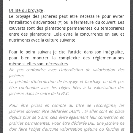
Utilité du broyage
:
Le broyage des jachères peut être nécessaire pour éviter
l'installation d'adventices (*) ou la fermeture du couvert. Les
couverts sont des plantations permanentes ou temporaires
entre des plantations. Cela évite la concurrence en eau et
nutriments avec la culture suivante.
Pour le point suivant je cite l'article dans son intégralité,
pour bien montrer la complexité des réglementations
même si elles sont nécessaires
.
Ne pas confondre avec l'interdiction de valorisation des
jachères
La période d’interdiction de broyage et fauchage ne doit pas
être confondue avec les règles liées à la valorisation des
jachères dans le cadre de la PAC.
Pour être prises en compte au titre de l'écorégime, les
jachères doivent être déclarées IAE(*) . Si elles sont en place
depuis plus de 5 ans, cela évite également leur conversion en
prairies permanentes. Pour être déclarée IAE, une jachère ne
doit faire l'objet d’aucune valorisation (pâture ou fauche) et