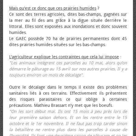
Mais qu'est ce donc que ces prairies humides
?
Ce sont des terres agricoles, dites bas-champs, gagnées sur
la mer au fil des ans grâce à la digue située derrière le
littoral. Elles sont exposées aux inondations et donc souvent
humides.
Le GAEC possède 70 ha de prairies permanentes dont 45
dites prairies humides situées sur les bas-champs.
L'agriculteur explique les contraintes que cela lui impose
:
"Les animaux intègrent ces parcelles au 10 mai, alors qu’on
démarre le pâturage au 15 avril sur nos autres prairies. Il y a
toujours environ un mois de décalage".
Outre le décalage dans le temps il existe des problèmes
sanitaires liés à ces terrains. Effectivement ils présentent
des risques parasitaires ce qui oblige à certaines
précautions. Mathieu Brassart n'y met que les bœufs.
"On les sort début mai. Ils ont 15 mois à peu près lors de
leur première saison dehors. Et on les rentre entre le 15
octobre et le 1er novembre. Il ne faut pas trop tarder sinon
la bétaillère ne rentre plus dans les parcelles à cause de
l’humidité. Ils font une deuxième saison de pâturage et on les