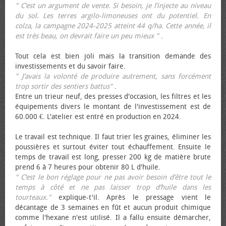
" C’est un argument de vente. Si besoin, je l’injecte au niveau
du sol. Les terres argilo-limoneuses ont du potentiel. En
colza, la campagne 2024-2025 atteint 44 q/ha. Cette année, il
est très beau, on devrait faire un peu mieux "
.
Tout cela est bien joli mais la transition demande des
investissements et du savoir faire.
" J’avais la volonté de produire autrement, sans forcément
trop sortir des sentiers battus"
.
Entre un trieur neuf, des presses d'occasion, les filtres et les
équipements divers le montant de l'investissement est de
60.000 €. L'atelier est entré en production en 2024.
Le travail est technique. Il faut trier les graines, éliminer les
poussières et surtout éviter tout échauffement. Ensuite le
temps de travail est long, presser 200 kg de matière brute
prend 6 à 7 heures pour obtenir 80 L d'huile.
" C’est le bon réglage pour ne pas avoir besoin d’être tout le
temps à côté et ne pas laisser trop d’huile dans les
tourteaux."
explique-t'il. Après le pressage vient le
décantage de 3 semaines en fût et aucun produit chimique
comme l'hexane n'est utilisé. Il a fallu ensuite démarcher,