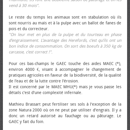
vend à 30 mois".
Le reste du temps les animaux sont en stabulation où ils
sont nourris au maïs et à la pulpe avec un ballot de fanes de
pois et du correcteur.
"On leur met en plus de la pulpe et du tourteau en phase
d’engraissement. L’avantage des Herefords, c’est qu’ils ont un
bon indice de consommation. On sort des bœufs à 350 kg de
carcasse, c’est correct !"
.
Pour ces bas-champs le GAEC touche des aides MAEC (*),
environ 4000 €, visant à accompagner le changement de
pratiques agricoles en faveur de la biodiversité, de la qualité
de l’eau et de la lutte contre l’érosion.
Il est concerné par le MAEC MHU(*) mais je vous passe les
détails c'est d'une complexité infernale.
Mathieu Brassart peut fertiliser ses sols à l'exception de la
zone Natura 2000 où on ne peut par utiliser d'engrais. Il y a
donc un retard autorisé au fauchage ou au pâturage. Le
GAEC y fait du foin.