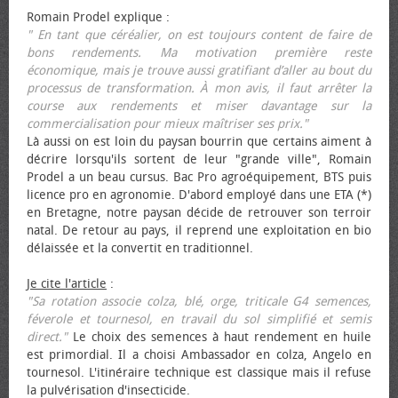
Romain Prodel explique :
" En tant que céréalier, on est toujours content de faire de
bons rendements. Ma motivation première reste
économique, mais je trouve aussi gratifiant d’aller au bout du
processus de transformation. À mon avis, il faut arrêter la
course aux rendements et miser davantage sur la
commercialisation pour mieux maîtriser ses prix."
Là aussi on est loin du paysan bourrin que certains aiment à
décrire lorsqu'ils sortent de leur "grande ville", Romain
Prodel a un beau cursus. Bac Pro agroéquipement, BTS puis
licence pro en agronomie. D'abord employé dans une ETA (*)
en Bretagne, notre paysan décide de retrouver son terroir
natal. De retour au pays, il reprend une exploitation en bio
délaissée et la convertit en traditionnel.
Je cite l'article
:
"Sa rotation associe colza, blé, orge, triticale G4 semences,
féverole et tournesol, en travail du sol simplifié et semis
direct."
Le choix des semences à haut rendement en huile
est primordial. Il a choisi Ambassador en colza, Angelo en
tournesol. L'itinéraire technique est classique mais il refuse
la pulvérisation d'insecticide.