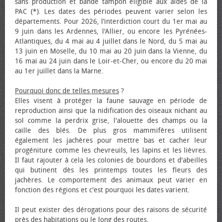
sans production et bande tampon éligible aux aides de la
PAC (*). Les dates des périodes peuvent varier selon les
départements. Pour 2026, l’interdiction court du 1er mai au
9 juin dans les Ardennes, l'Allier, ou encore les Pyrénées-
Atlantiques, du 4 mai au 4 juillet dans le Nord, du 5 mai au
13 juin en Moselle, du 10 mai au 20 juin dans la Vienne, du
16 mai au 24 juin dans le Loir-et-Cher, ou encore du 20 mai
au 1er juillet dans la Marne.
Pourquoi donc de telles mesures
?
Elles visent à protéger la faune sauvage en période de
reproduction ainsi que la nidification des oiseaux nichant au
sol comme la perdrix grise, l'alouette des champs ou la
caille des blés. De plus gros mammifères utilisent
également les jachères pour mettre bas et cacher leur
progéniture comme les chevreuils, les lapins et les lièvres.
Il faut rajouter à cela les colonies de bourdons et d'abeilles
qui butinent dès les printemps toutes les fleurs des
jachères. Le comportement des animaux peut varier en
fonction des régions et c'est pourquoi les dates varient.
Il peut exister des dérogations pour des raisons de sécurité
près des habitations ou le long des routes.