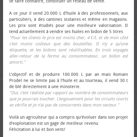
se faire connaître, constituer un réseau de vente.
A ce jour il vend 20.000 L d'huile à des professionnels, aux
particuliers, à des cantines scolaires et même en magasins.
Les prix sont étudiés pour une meilleure valorisation. Il
tend actuellement à vendre ses huiles en bidon de 5 litres
"Pour les clients le prix est moins cher, 4 €/l, et de mon côté
c’est moins coûteux que des bouteilles. II n’y a qu’une
étiquette, et les bidons sont réutilisables. En trois voyages
aller-retour de la ferme au consommateur, un bidon est
amorti."
L'objectif et de produire 100.000 L par an mais Romain
Prodel ne se limite pas à l'huile et au tourteau, il vend 30 t
de blé directement à une minoterie.
"Oui, c’est réaliste par rapport au nombre de consommateurs
que je pourrais toucher. L’engouement pour les circuits courts
se vérifie et je n’ai pas de concurrents dans mon secteur."
Voilà un agriculteur qui a compris qu'évoluer dans son projet
d'exploitation est un gage de meilleur revenu
Félicitation à lui et bon vent/