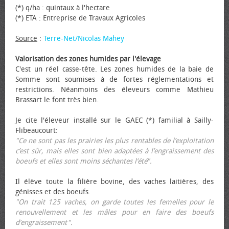
(*) q/ha : quintaux à l'hectare
(*) ETA : Entreprise de Travaux Agricoles
Source
:
Terre-Net/Nicolas Mahey
Valorisation des zones humides par l'élevage
C'est un réel casse-tête. Les zones humides de la baie de
Somme sont soumises à de fortes réglementations et
restrictions. Néanmoins des éleveurs comme Mathieu
Brassart le font très bien.
Je cite l'éleveur installé sur le GAEC (*) familial à Sailly-
Flibeaucourt:
"Ce ne sont pas les prairies les plus rentables de l’exploitation
c’est sûr, mais elles sont bien adaptées à l’engraissement des
bœufs et elles sont moins séchantes l’été".
Il élève toute la filière bovine, des vaches laitières, des
génisses et des bœufs.
"On trait 125 vaches, on garde toutes les femelles pour le
renouvellement et les mâles pour en faire des bœufs
d’engraissement".