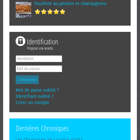
Feuilleté au jambon et champignons
Identification
Proposer une recette
Connexion
Mot de passe oublié ?
Identifiant oublié ?
Créer un compte
Dernières Chroniques
Les Chroniques de Lucullus n°692