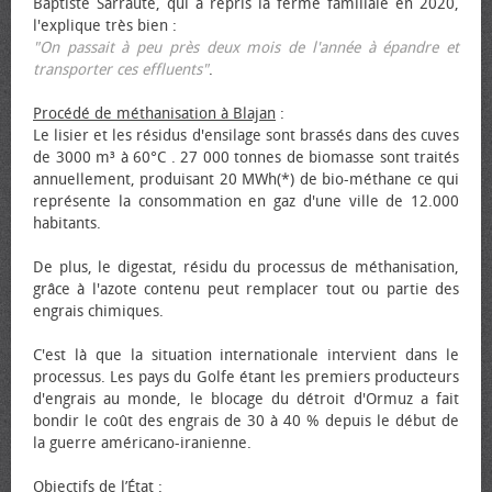
Baptiste Sarraute, qui a repris la ferme familiale en 2020,
l'explique très bien :
"On passait à peu près deux mois de l'année à épandre et
transporter ces effluents"
.
Procédé de méthanisation à Blajan
:
Le lisier et les résidus d'ensilage sont brassés dans des cuves
de 3000 m³ à 60°C . 27 000 tonnes de biomasse sont traités
annuellement, produisant 20 MWh(*) de bio-méthane ce qui
représente la consommation en gaz d'une ville de 12.000
habitants.
De plus, le digestat, résidu du processus de méthanisation,
grâce à l'azote contenu peut remplacer tout ou partie des
engrais chimiques.
C'est là que la situation internationale intervient dans le
processus. Les pays du Golfe étant les premiers producteurs
d'engrais au monde, le blocage du détroit d'Ormuz a fait
bondir le coût des engrais de 30 à 40 % depuis le début de
la guerre américano-iranienne.
Objectifs de l’État
: