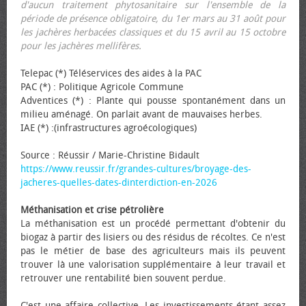
d'aucun traitement phytosanitaire sur l'ensemble de la
période de présence obligatoire, du 1er mars au 31 août pour
les jachères herbacées classiques et du 15 avril au 15 octobre
pour les jachères mellifères.
Telepac (*) Téléservices des aides à la PAC
PAC (*) : Politique Agricole Commune
Adventices (*) : Plante qui pousse spontanément dans un
milieu aménagé. On parlait avant de mauvaises herbes.
IAE (*) :(infrastructures agroécologiques)
Source : Réussir / Marie-Christine Bidault
https://www.reussir.fr/grandes-cultures/broyage-des-
jacheres-quelles-dates-dinterdiction-en-2026
Méthanisation et crise pétrolière
La méthanisation est un procédé permettant d'obtenir du
biogaz à partir des lisiers ou des résidus de récoltes. Ce n'est
pas le métier de base des agriculteurs mais ils peuvent
trouver là une valorisation supplémentaire à leur travail et
retrouver une rentabilité bien souvent perdue.
C'est une affaire collective. Les investissements étant assez