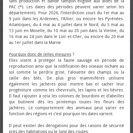
sans production et bande tampon éligible aux aides de la
PAC (*). Les dates des périodes peuvent varier selon les
départements. Pour 2026, l’interdiction court du 1er mai au
9 juin dans les Ardennes, l'Allier, ou encore les Pyrénées-
Atlantiques, du 4 mai au 4 juillet dans le Nord, du 5 mai au
13 juin en Moselle, du 10 mai au 20 juin dans la Vienne, du
16 mai au 24 juin dans le Loir-et-Cher, ou encore du 20 mai
au 1er juillet dans la Marne.
Pourquoi donc de telles mesures
?
Elles visent à protéger la faune sauvage en période de
reproduction ainsi que la nidification des oiseaux nichant au
sol comme la perdrix grise, l'alouette des champs ou la
caille des blés. De plus gros mammifères utilisent
également les jachères pour mettre bas et cacher leur
progéniture comme les chevreuils, les lapins et les lièvres.
Il faut rajouter à cela les colonies de bourdons et d'abeilles
qui butinent dès les printemps toutes les fleurs des
jachères. Le comportement des animaux peut varier en
fonction des régions et c'est pourquoi les dates varient.
Il peut exister des dérogations pour des raisons de sécurité
près des habitations ou le long des routes.