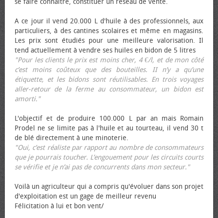
se faire connaître, constituer un réseau de vente.
A ce jour il vend 20.000 L d'huile à des professionnels, aux
particuliers, à des cantines scolaires et même en magasins.
Les prix sont étudiés pour une meilleure valorisation. Il
tend actuellement à vendre ses huiles en bidon de 5 litres
"Pour les clients le prix est moins cher, 4 €/l, et de mon côté
c’est moins coûteux que des bouteilles. II n’y a qu’une
étiquette, et les bidons sont réutilisables. En trois voyages
aller-retour de la ferme au consommateur, un bidon est
amorti."
L'objectif et de produire 100.000 L par an mais Romain
Prodel ne se limite pas à l'huile et au tourteau, il vend 30 t
de blé directement à une minoterie.
"Oui, c’est réaliste par rapport au nombre de consommateurs
que je pourrais toucher. L’engouement pour les circuits courts
se vérifie et je n’ai pas de concurrents dans mon secteur."
Voilà un agriculteur qui a compris qu'évoluer dans son projet
d'exploitation est un gage de meilleur revenu
Félicitation à lui et bon vent/