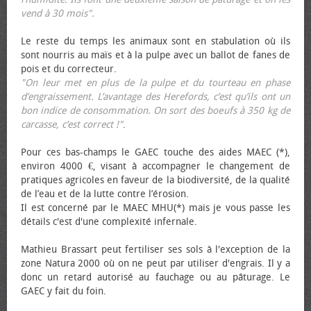
vend à 30 mois".
Le reste du temps les animaux sont en stabulation où ils
sont nourris au maïs et à la pulpe avec un ballot de fanes de
pois et du correcteur.
"On leur met en plus de la pulpe et du tourteau en phase
d’engraissement. L’avantage des Herefords, c’est qu’ils ont un
bon indice de consommation. On sort des bœufs à 350 kg de
carcasse, c’est correct !"
.
Pour ces bas-champs le GAEC touche des aides MAEC (*),
environ 4000 €, visant à accompagner le changement de
pratiques agricoles en faveur de la biodiversité, de la qualité
de l’eau et de la lutte contre l’érosion.
Il est concerné par le MAEC MHU(*) mais je vous passe les
détails c'est d'une complexité infernale.
Mathieu Brassart peut fertiliser ses sols à l'exception de la
zone Natura 2000 où on ne peut par utiliser d'engrais. Il y a
donc un retard autorisé au fauchage ou au pâturage. Le
GAEC y fait du foin.