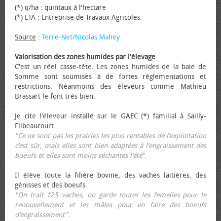
(*) q/ha : quintaux à l'hectare
(*) ETA : Entreprise de Travaux Agricoles
Source
:
Terre-Net/Nicolas Mahey
Valorisation des zones humides par l'élevage
C'est un réel casse-tête. Les zones humides de la baie de
Somme sont soumises à de fortes réglementations et
restrictions. Néanmoins des éleveurs comme Mathieu
Brassart le font très bien.
Je cite l'éleveur installé sur le GAEC (*) familial à Sailly-
Flibeaucourt:
"Ce ne sont pas les prairies les plus rentables de l’exploitation
c’est sûr, mais elles sont bien adaptées à l’engraissement des
bœufs et elles sont moins séchantes l’été".
Il élève toute la filière bovine, des vaches laitières, des
génisses et des bœufs.
"On trait 125 vaches, on garde toutes les femelles pour le
renouvellement et les mâles pour en faire des bœufs
d’engraissement".