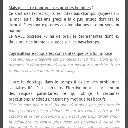
Mais qu'est ce donc que ces prairies humides
?
Ce sont des terres agricoles, dites bas-champs, gagnées sur
la mer au fil des ans grâce à la digue située derrière le
littoral. Elles sont exposées aux inondations et donc souvent
humides.
Le GAEC possède 70 ha de prairies permanentes dont 45
dites prairies humides situées sur les bas-champs.
L'agriculteur explique les contraintes que cela lui impose
:
"Les animaux intègrent ces parcelles au 10 mai, alors qu’on
démarre le pâturage au 15 avril sur nos autres prairies. Il y a
toujours environ un mois de décalage".
Outre le décalage dans le temps il existe des problèmes
sanitaires liés à ces terrains. Effectivement ils présentent
des risques parasitaires ce qui oblige à certaines
précautions. Mathieu Brassart n'y met que les bœufs.
"On les sort début mai. Ils ont 15 mois à peu près lors de
leur première saison dehors. Et on les rentre entre le 15
octobre et le 1er novembre. Il ne faut pas trop tarder sinon
la bétaillère ne rentre plus dans les parcelles à cause de
l’humidité. Ils font une deuxième saison de pâturage et on les