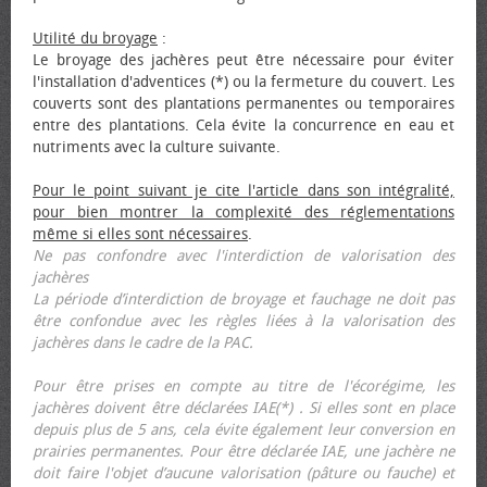
Utilité du broyage
:
Le broyage des jachères peut être nécessaire pour éviter
l'installation d'adventices (*) ou la fermeture du couvert. Les
couverts sont des plantations permanentes ou temporaires
entre des plantations. Cela évite la concurrence en eau et
nutriments avec la culture suivante.
Pour le point suivant je cite l'article dans son intégralité,
pour bien montrer la complexité des réglementations
même si elles sont nécessaires
.
Ne pas confondre avec l'interdiction de valorisation des
jachères
La période d’interdiction de broyage et fauchage ne doit pas
être confondue avec les règles liées à la valorisation des
jachères dans le cadre de la PAC.
Pour être prises en compte au titre de l'écorégime, les
jachères doivent être déclarées IAE(*) . Si elles sont en place
depuis plus de 5 ans, cela évite également leur conversion en
prairies permanentes. Pour être déclarée IAE, une jachère ne
doit faire l'objet d’aucune valorisation (pâture ou fauche) et