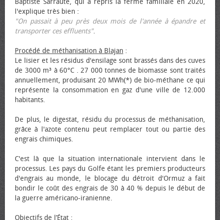
Baptiste Sarraute, qui a repris la ferme familiale en 2020,
l'explique très bien :
"On passait à peu près deux mois de l'année à épandre et
transporter ces effluents"
.
Procédé de méthanisation à Blajan
:
Le lisier et les résidus d'ensilage sont brassés dans des cuves
de 3000 m³ à 60°C . 27 000 tonnes de biomasse sont traités
annuellement, produisant 20 MWh(*) de bio-méthane ce qui
représente la consommation en gaz d'une ville de 12.000
habitants.
De plus, le digestat, résidu du processus de méthanisation,
grâce à l'azote contenu peut remplacer tout ou partie des
engrais chimiques.
C'est là que la situation internationale intervient dans le
processus. Les pays du Golfe étant les premiers producteurs
d'engrais au monde, le blocage du détroit d'Ormuz a fait
bondir le coût des engrais de 30 à 40 % depuis le début de
la guerre américano-iranienne.
Objectifs de l’État
: