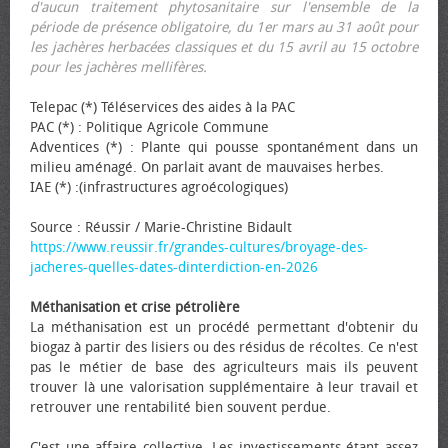
d'aucun traitement phytosanitaire sur l'ensemble de la
période de présence obligatoire, du 1er mars au 31 août pour
les jachères herbacées classiques et du 15 avril au 15 octobre
pour les jachères mellifères.
Telepac (*) Téléservices des aides à la PAC
PAC (*) : Politique Agricole Commune
Adventices (*) : Plante qui pousse spontanément dans un
milieu aménagé. On parlait avant de mauvaises herbes.
IAE (*) :(infrastructures agroécologiques)
Source : Réussir / Marie-Christine Bidault
https://www.reussir.fr/grandes-cultures/broyage-des-
jacheres-quelles-dates-dinterdiction-en-2026
Méthanisation et crise pétrolière
La méthanisation est un procédé permettant d'obtenir du
biogaz à partir des lisiers ou des résidus de récoltes. Ce n'est
pas le métier de base des agriculteurs mais ils peuvent
trouver là une valorisation supplémentaire à leur travail et
retrouver une rentabilité bien souvent perdue.
C'est une affaire collective. Les investissements étant assez