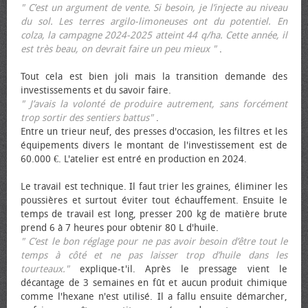
" C’est un argument de vente. Si besoin, je l’injecte au niveau
du sol. Les terres argilo-limoneuses ont du potentiel. En
colza, la campagne 2024-2025 atteint 44 q/ha. Cette année, il
est très beau, on devrait faire un peu mieux "
.
Tout cela est bien joli mais la transition demande des
investissements et du savoir faire.
" J’avais la volonté de produire autrement, sans forcément
trop sortir des sentiers battus"
.
Entre un trieur neuf, des presses d'occasion, les filtres et les
équipements divers le montant de l'investissement est de
60.000 €. L'atelier est entré en production en 2024.
Le travail est technique. Il faut trier les graines, éliminer les
poussières et surtout éviter tout échauffement. Ensuite le
temps de travail est long, presser 200 kg de matière brute
prend 6 à 7 heures pour obtenir 80 L d'huile.
" C’est le bon réglage pour ne pas avoir besoin d’être tout le
temps à côté et ne pas laisser trop d’huile dans les
tourteaux."
explique-t'il. Après le pressage vient le
décantage de 3 semaines en fût et aucun produit chimique
comme l'hexane n'est utilisé. Il a fallu ensuite démarcher,