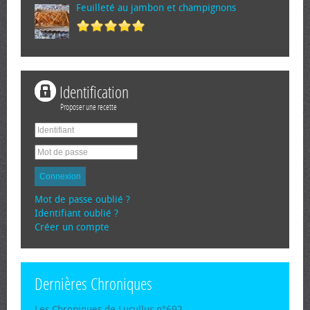
Feuilleté au jambon et champignons
Identification
Proposer une recette
Connexion
Mot de passe oublié ?
Identifiant oublié ?
Créer un compte
Dernières Chroniques
Les Chroniques de Lucullus n°692