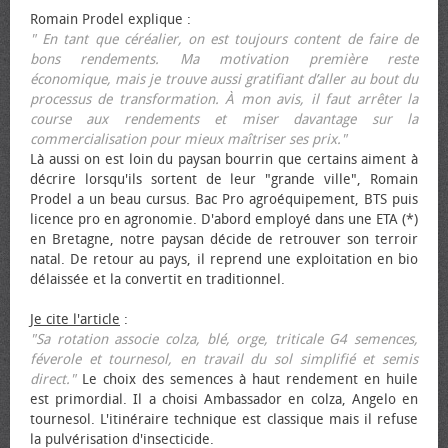
Romain Prodel explique :
" En tant que céréalier, on est toujours content de faire de
bons rendements. Ma motivation première reste
économique, mais je trouve aussi gratifiant d’aller au bout du
processus de transformation. À mon avis, il faut arrêter la
course aux rendements et miser davantage sur la
commercialisation pour mieux maîtriser ses prix."
Là aussi on est loin du paysan bourrin que certains aiment à
décrire lorsqu'ils sortent de leur "grande ville", Romain
Prodel a un beau cursus. Bac Pro agroéquipement, BTS puis
licence pro en agronomie. D'abord employé dans une ETA (*)
en Bretagne, notre paysan décide de retrouver son terroir
natal. De retour au pays, il reprend une exploitation en bio
délaissée et la convertit en traditionnel.
Je cite l'article
:
"Sa rotation associe colza, blé, orge, triticale G4 semences,
féverole et tournesol, en travail du sol simplifié et semis
direct."
Le choix des semences à haut rendement en huile
est primordial. Il a choisi Ambassador en colza, Angelo en
tournesol. L'itinéraire technique est classique mais il refuse
la pulvérisation d'insecticide.