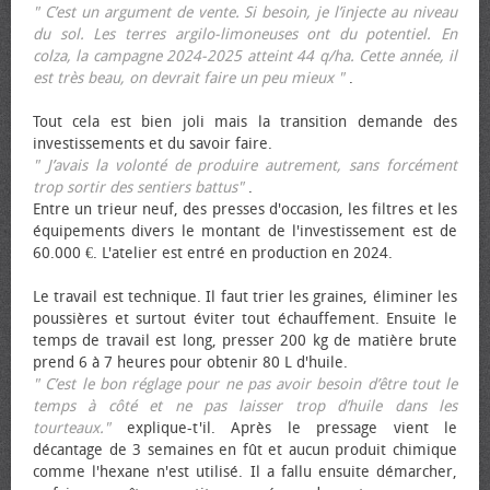
" C’est un argument de vente. Si besoin, je l’injecte au niveau
du sol. Les terres argilo-limoneuses ont du potentiel. En
colza, la campagne 2024-2025 atteint 44 q/ha. Cette année, il
est très beau, on devrait faire un peu mieux "
.
Tout cela est bien joli mais la transition demande des
investissements et du savoir faire.
" J’avais la volonté de produire autrement, sans forcément
trop sortir des sentiers battus"
.
Entre un trieur neuf, des presses d'occasion, les filtres et les
équipements divers le montant de l'investissement est de
60.000 €. L'atelier est entré en production en 2024.
Le travail est technique. Il faut trier les graines, éliminer les
poussières et surtout éviter tout échauffement. Ensuite le
temps de travail est long, presser 200 kg de matière brute
prend 6 à 7 heures pour obtenir 80 L d'huile.
" C’est le bon réglage pour ne pas avoir besoin d’être tout le
temps à côté et ne pas laisser trop d’huile dans les
tourteaux."
explique-t'il. Après le pressage vient le
décantage de 3 semaines en fût et aucun produit chimique
comme l'hexane n'est utilisé. Il a fallu ensuite démarcher,