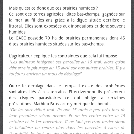
Mais qu'est ce donc que ces prairies humides
?
Ce sont des terres agricoles, dites bas-champs, gagnées sur
la mer au fil des ans grâce à la digue située derrière le
littoral. Elles sont exposées aux inondations et donc souvent
humides.
Le GAEC possède 70 ha de prairies permanentes dont 45
dites prairies humides situées sur les bas-champs.
L'agriculteur explique les contraintes que cela lui impose
:
"Les animaux intègrent ces parcelles au 10 mai, alors qu’on
démarre le pâturage au 15 avril sur nos autres prairies. Il y a
toujours environ un mois de décalage".
Outre le décalage dans le temps il existe des problèmes
sanitaires liés à ces terrains. Effectivement ils présentent
des risques parasitaires ce qui oblige à certaines
précautions. Mathieu Brassart n'y met que les bœufs.
"On les sort début mai. Ils ont 15 mois à peu près lors de
leur première saison dehors. Et on les rentre entre le 15
octobre et le 1er novembre. Il ne faut pas trop tarder sinon
la bétaillère ne rentre plus dans les parcelles à cause de
l’humidité. Ils font une deuxième saison de pâturage et on les