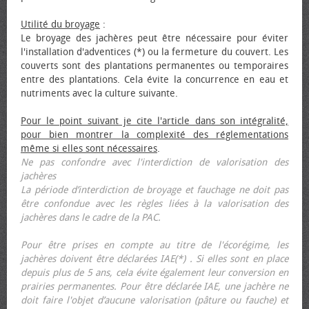
Utilité du broyage
:
Le broyage des jachères peut être nécessaire pour éviter
l'installation d'adventices (*) ou la fermeture du couvert. Les
couverts sont des plantations permanentes ou temporaires
entre des plantations. Cela évite la concurrence en eau et
nutriments avec la culture suivante.
Pour le point suivant je cite l'article dans son intégralité,
pour bien montrer la complexité des réglementations
même si elles sont nécessaires
.
Ne pas confondre avec l'interdiction de valorisation des
jachères
La période d’interdiction de broyage et fauchage ne doit pas
être confondue avec les règles liées à la valorisation des
jachères dans le cadre de la PAC.
Pour être prises en compte au titre de l'écorégime, les
jachères doivent être déclarées IAE(*) . Si elles sont en place
depuis plus de 5 ans, cela évite également leur conversion en
prairies permanentes. Pour être déclarée IAE, une jachère ne
doit faire l'objet d’aucune valorisation (pâture ou fauche) et