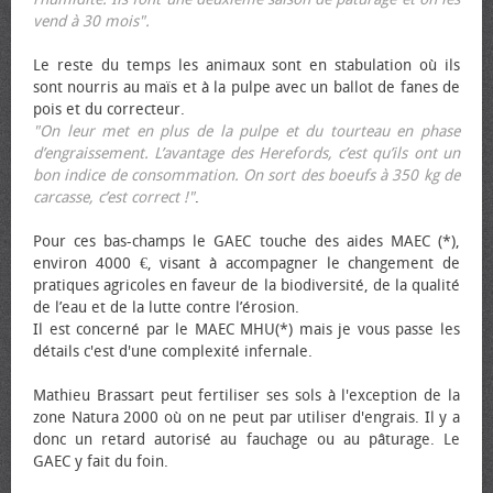
vend à 30 mois".
Le reste du temps les animaux sont en stabulation où ils
sont nourris au maïs et à la pulpe avec un ballot de fanes de
pois et du correcteur.
"On leur met en plus de la pulpe et du tourteau en phase
d’engraissement. L’avantage des Herefords, c’est qu’ils ont un
bon indice de consommation. On sort des bœufs à 350 kg de
carcasse, c’est correct !"
.
Pour ces bas-champs le GAEC touche des aides MAEC (*),
environ 4000 €, visant à accompagner le changement de
pratiques agricoles en faveur de la biodiversité, de la qualité
de l’eau et de la lutte contre l’érosion.
Il est concerné par le MAEC MHU(*) mais je vous passe les
détails c'est d'une complexité infernale.
Mathieu Brassart peut fertiliser ses sols à l'exception de la
zone Natura 2000 où on ne peut par utiliser d'engrais. Il y a
donc un retard autorisé au fauchage ou au pâturage. Le
GAEC y fait du foin.