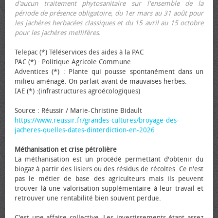
d'aucun traitement phytosanitaire sur l'ensemble de la
période de présence obligatoire, du 1er mars au 31 août pour
les jachères herbacées classiques et du 15 avril au 15 octobre
pour les jachères mellifères.
Telepac (*) Téléservices des aides à la PAC
PAC (*) : Politique Agricole Commune
Adventices (*) : Plante qui pousse spontanément dans un
milieu aménagé. On parlait avant de mauvaises herbes.
IAE (*) :(infrastructures agroécologiques)
Source : Réussir / Marie-Christine Bidault
https://www.reussir.fr/grandes-cultures/broyage-des-
jacheres-quelles-dates-dinterdiction-en-2026
Méthanisation et crise pétrolière
La méthanisation est un procédé permettant d'obtenir du
biogaz à partir des lisiers ou des résidus de récoltes. Ce n'est
pas le métier de base des agriculteurs mais ils peuvent
trouver là une valorisation supplémentaire à leur travail et
retrouver une rentabilité bien souvent perdue.
C'est une affaire collective. Les investissements étant assez