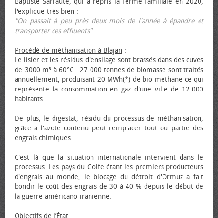
Baptiste Sarraute, qui a repris la ferme familiale en 2020,
l'explique très bien :
"On passait à peu près deux mois de l'année à épandre et
transporter ces effluents"
.
Procédé de méthanisation à Blajan
:
Le lisier et les résidus d'ensilage sont brassés dans des cuves
de 3000 m³ à 60°C . 27 000 tonnes de biomasse sont traités
annuellement, produisant 20 MWh(*) de bio-méthane ce qui
représente la consommation en gaz d'une ville de 12.000
habitants.
De plus, le digestat, résidu du processus de méthanisation,
grâce à l'azote contenu peut remplacer tout ou partie des
engrais chimiques.
C'est là que la situation internationale intervient dans le
processus. Les pays du Golfe étant les premiers producteurs
d'engrais au monde, le blocage du détroit d'Ormuz a fait
bondir le coût des engrais de 30 à 40 % depuis le début de
la guerre américano-iranienne.
Objectifs de l’État
: