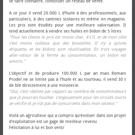
se faire connaître, constituer un réseau de vente.
A ce jour il vend 20.000 L d'huile à des professionnels, aux
particuliers, à des cantines scolaires et même en magasins.
Les prix sont étudiés pour une meilleure valorisation. Il
tend actuellement à vendre ses huiles en bidon de 5 litres
"Pour les clients le prix est moins cher, 4 €/l, et de mon côté
c’est moins coûteux que des bouteilles. II n’y a qu’une
étiquette, et les bidons sont réutilisables. En trois voyages
aller-retour de la ferme au consommateur, un bidon est
amorti."
L'objectif et de produire 100.000 L par an mais Romain
Prodel ne se limite pas à l'huile et au tourteau, il vend 30 t
de blé directement à une minoterie.
"Oui, c’est réaliste par rapport au nombre de consommateurs
que je pourrais toucher. L’engouement pour les circuits courts
se vérifie et je n’ai pas de concurrents dans mon secteur."
Voilà un agriculteur qui a compris qu'évoluer dans son projet
d'exploitation est un gage de meilleur revenu
Félicitation à lui et bon vent/