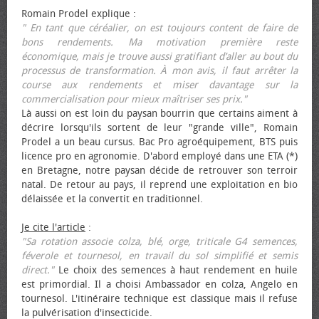
Romain Prodel explique :
" En tant que céréalier, on est toujours content de faire de
bons rendements. Ma motivation première reste
économique, mais je trouve aussi gratifiant d’aller au bout du
processus de transformation. À mon avis, il faut arrêter la
course aux rendements et miser davantage sur la
commercialisation pour mieux maîtriser ses prix."
Là aussi on est loin du paysan bourrin que certains aiment à
décrire lorsqu'ils sortent de leur "grande ville", Romain
Prodel a un beau cursus. Bac Pro agroéquipement, BTS puis
licence pro en agronomie. D'abord employé dans une ETA (*)
en Bretagne, notre paysan décide de retrouver son terroir
natal. De retour au pays, il reprend une exploitation en bio
délaissée et la convertit en traditionnel.
Je cite l'article
:
"Sa rotation associe colza, blé, orge, triticale G4 semences,
féverole et tournesol, en travail du sol simplifié et semis
direct."
Le choix des semences à haut rendement en huile
est primordial. Il a choisi Ambassador en colza, Angelo en
tournesol. L'itinéraire technique est classique mais il refuse
la pulvérisation d'insecticide.