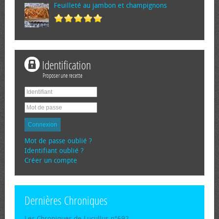
Feuilleté au jambon et champignons
Identification
Proposer une recette
Connexion
Mot de passe oublié ?
Identifiant oublié ?
Créer un compte
Dernières Chroniques
Les Chroniques de Lucullus n°692