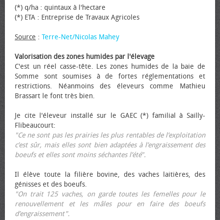
(*) q/ha : quintaux à l'hectare
(*) ETA : Entreprise de Travaux Agricoles
Source
:
Terre-Net/Nicolas Mahey
Valorisation des zones humides par l'élevage
C'est un réel casse-tête. Les zones humides de la baie de
Somme sont soumises à de fortes réglementations et
restrictions. Néanmoins des éleveurs comme Mathieu
Brassart le font très bien.
Je cite l'éleveur installé sur le GAEC (*) familial à Sailly-
Flibeaucourt:
"Ce ne sont pas les prairies les plus rentables de l’exploitation
c’est sûr, mais elles sont bien adaptées à l’engraissement des
bœufs et elles sont moins séchantes l’été".
Il élève toute la filière bovine, des vaches laitières, des
génisses et des bœufs.
"On trait 125 vaches, on garde toutes les femelles pour le
renouvellement et les mâles pour en faire des bœufs
d’engraissement".