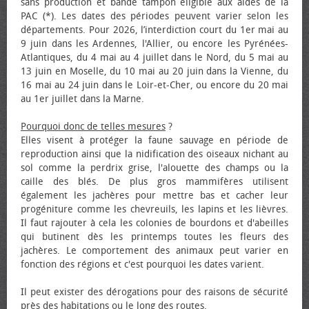
sans production et bande tampon éligible aux aides de la
PAC (*). Les dates des périodes peuvent varier selon les
départements. Pour 2026, l’interdiction court du 1er mai au
9 juin dans les Ardennes, l'Allier, ou encore les Pyrénées-
Atlantiques, du 4 mai au 4 juillet dans le Nord, du 5 mai au
13 juin en Moselle, du 10 mai au 20 juin dans la Vienne, du
16 mai au 24 juin dans le Loir-et-Cher, ou encore du 20 mai
au 1er juillet dans la Marne.
Pourquoi donc de telles mesures
?
Elles visent à protéger la faune sauvage en période de
reproduction ainsi que la nidification des oiseaux nichant au
sol comme la perdrix grise, l'alouette des champs ou la
caille des blés. De plus gros mammifères utilisent
également les jachères pour mettre bas et cacher leur
progéniture comme les chevreuils, les lapins et les lièvres.
Il faut rajouter à cela les colonies de bourdons et d'abeilles
qui butinent dès les printemps toutes les fleurs des
jachères. Le comportement des animaux peut varier en
fonction des régions et c'est pourquoi les dates varient.
Il peut exister des dérogations pour des raisons de sécurité
près des habitations ou le long des routes.