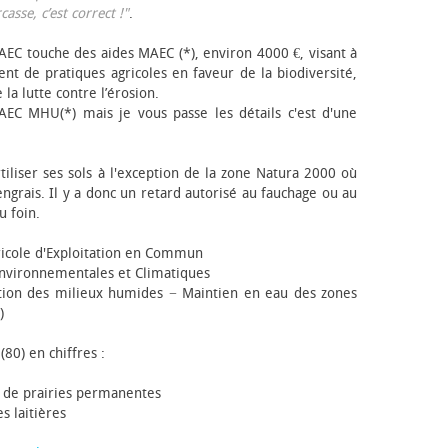
sse, c’est correct !"
.
EC touche des aides MAEC (*), environ 4000 €, visant à
t de pratiques agricoles en faveur de la biodiversité,
 la lutte contre l’érosion.
AEC MHU(*) mais je vous passe les détails c'est d'une
tiliser ses sols à l'exception de la zone Natura 2000 où
engrais. Il y a donc un retard autorisé au fauchage ou au
u foin.
icole d'Exploitation en Commun
nvironnementales et Climatiques
ion des milieux humides − Maintien en eau des zones
)
(80) en chiffres :
 de prairies permanentes
s laitières