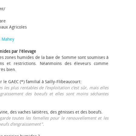
nt/
tare
avaux Agricoles
s Mahey
mides par l'élevage
 Les zones humides de la baie de Somme sont soumises à
ons et restrictions. Néanmoins des éleveurs comme
rès bien.
ur le GAEC (*) familial à Sailly-Flibeaucourt:
s les plus rentables de l’exploitation c’est sûr, mais elles
ngraissement des bœufs et elles sont moins séchantes
ovine, des vaches laitières, des génisses et des bœufs.
garde toutes les femelles pour le renouvellement et les
œufs d’engraissement".