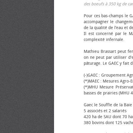
des bœufs à 350 kg de carca
Pour ces bas-champs le GA
accompagner le changemen
de la qualité de l’eau et de
Il est concerné par le M
complexité infernale.
Mathieu Brassart peut fer
on ne peut par utiliser d'
pâturage. Le GAEC y fait d
(-)GAEC : Groupement Agr
(*)MAEC : Mesures Agro-E
(*)MHU Mesure Préservat
basses de prairies (MHU 4
Gaec le Souffle de la Baie 
5 associés et 2 salariés
420 ha de SAU dont 70 ha
380 bovins dont 125 vache