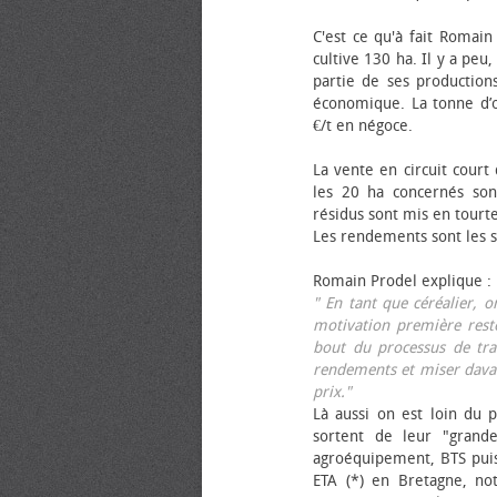
C'est ce qu'à fait Romain
cultive 130 ha. Il y a peu
partie de ses productions
économique. La tonne d’ol
€/t en négoce.
La vente en circuit court
les 20 ha concernés sont
résidus sont mis en tourt
Les rendements sont les su
Romain Prodel explique :
" En tant que céréalier, 
motivation première reste
bout du processus de tra
rendements et miser davan
prix."
Là aussi on est loin du p
sortent de leur "grand
agroéquipement, BTS pui
ETA (*) en Bretagne, no