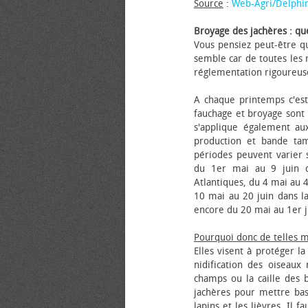
Source
:
Web-Agri/Delphi
Broyage des jachères : que
Vous pensiez peut-être qu
semble car de toutes les m
réglementation rigoureus
A chaque printemps c'est
fauchage et broyage sont i
s'applique également au
production et bande tam
périodes peuvent varier s
du 1er mai au 9 juin da
Atlantiques, du 4 mai au 4
10 mai au 20 juin dans la
encore du 20 mai au 1er j
Pourquoi donc de telles 
Elles visent à protéger l
nidification des oiseaux
champs ou la caille des 
jachères pour mettre bas
lapins et les lièvres. Il 