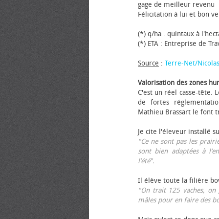
gage de meilleur revenu
Félicitation à lui et bon ve
(*) q/ha : quintaux à l'hec
(*) ETA : Entreprise de Tr
Source
:
Terre-Net/Nicola
Valorisation des zones hu
C'est un réel casse-tête.
de fortes réglementati
Mathieu Brassart le font t
Je cite l'éleveur installé s
"Ce ne sont pas les prairie
sont bien adaptées à l’e
l’été".
Il élève toute la filière b
"On trait 125 vaches, on 
mâles pour en faire des b