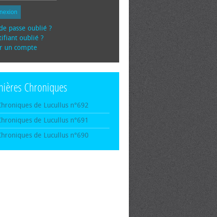
nexion
de passe oublié ?
ifiant oublié ?
r un compte
nières Chroniques
Chroniques de Lucullus n°692
Chroniques de Lucullus n°691
Chroniques de Lucullus n°690