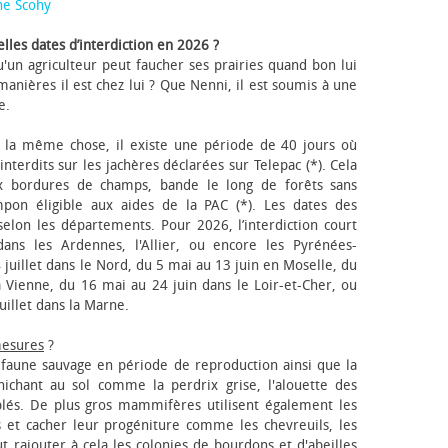
ne Scohy
lles dates d’interdiction en 2026 ?
'un agriculteur peut faucher ses prairies quand bon lui
anières il est chez lui ? Que Nenni, il est soumis à une
e.
 la même chose, il existe une période de 40 jours où
nterdits sur les jachères déclarées sur Telepac (*). Cela
x bordures de champs, bande le long de forêts sans
pon éligible aux aides de la PAC (*). Les dates des
elon les départements. Pour 2026, l’interdiction court
ns les Ardennes, l'Allier, ou encore les Pyrénées-
 juillet dans le Nord, du 5 mai au 13 juin en Moselle, du
 Vienne, du 16 mai au 24 juin dans le Loir-et-Cher, ou
uillet dans la Marne.
mesures
?
a faune sauvage en période de reproduction ainsi que la
 nichant au sol comme la perdrix grise, l'alouette des
blés. De plus gros mammifères utilisent également les
 et cacher leur progéniture comme les chevreuils, les
faut rajouter à cela les colonies de bourdons et d'abeilles