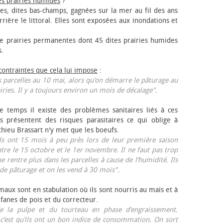
es prairies humides
?
les, dites bas-champs, gagnées sur la mer au fil des ans
rrière le littoral. Elles sont exposées aux inondations et
 prairies permanentes dont 45 dites prairies humides
s.
 contraintes que cela lui impose
:
 parcelles au 10 mai, alors qu’on démarre le pâturage au
iries. Il y a toujours environ un mois de décalage".
e temps il existe des problèmes sanitaires liés à ces
ls présentent des risques parasitaires ce qui oblige à
thieu Brassart n'y met que les bœufs.
ls ont 15 mois à peu près lors de leur première saison
ntre le 15 octobre et le 1er novembre. Il ne faut pas trop
ne rentre plus dans les parcelles à cause de l’humidité. Ils
de pâturage et on les vend à 30 mois".
aux sont en stabulation où ils sont nourris au maïs et à
 fanes de pois et du correcteur.
 la pulpe et du tourteau en phase d’engraissement.
 c’est qu’ils ont un bon indice de consommation. On sort