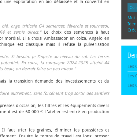
d une exploitation en bio délaissée et la convertit en
Con
Mot 
Ident
, blé, orge, triticale G4 semences, féverole et tournesol,
Crée
fié et semis direct."
Le choix des semences à haut
rimordial. Il a choisi Ambassador en colza, Angelo en
echnique est classique mais il refuse la pulvérisation
Der
te. Si besoin, je l’injecte au niveau du sol. Les terres
 potentiel. En colza, la campagne 2024-2025 atteint 44
Les 
rès beau, on devrait faire un peu mieux "
.
Les 
mais la transition demande des investissements et du
Les 
oduire autrement, sans forcément trop sortir des sentiers
presses d'occasion, les filtres et les équipements divers
ement est de 60.000 €. L'atelier est entré en production
 Il faut trier les graines, éliminer les poussières et
ffement. Ensuite le temps de travail est long, presser