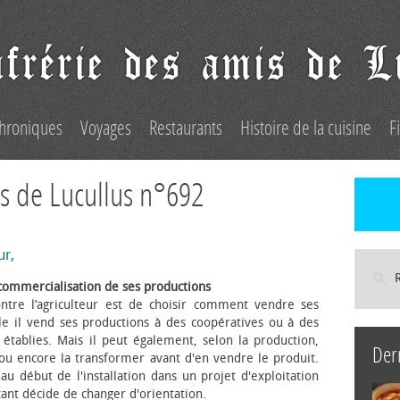
hroniques
Voyages
Restaurants
Histoire de la cuisine
F
s de Lucullus n°692
ur,
commercialisation de ses productions
ntre l’agriculteur est de choisir comment vendre ses
le il vend ses productions à des coopératives ou à des
s établies. Mais il peut également, selon la production,
Der
 ou encore la transformer avant d'en vendre le produit.
au début de l'installation dans un projet d'exploitation
itant décide de changer d'orientation.