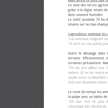
Mais qu'est ce donc que c
Ce sont des terres agrico
grâce à la digue située de
donc souvent humides.
Le GAEC possède 70 ha de
situées sur les bas-champ
L'agriculteur explique les
"Les animaux intègrent ces
15 avril sur nos autres pra
Outre le décalage dans l
terrains. Effectivement i
certaines précautions. Ma
"On les sort début mai. I
dehors. Et on les rentre e
tarder sinon la bétaillère 
font une deuxième saison 
Le reste du temps les anim
la pulpe avec un ballot de
"On leur met en plus de
L’avantage des Herefords,