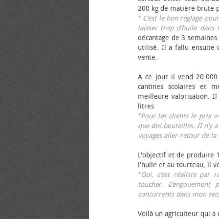
200 kg de matière brute p
" C’est le bon réglage pou
laisser trop d’huile dans 
décantage de 3 semaines 
utilisé. Il a fallu ensuit
vente.
A ce jour il vend 20.000 
cantines scolaires et 
meilleure valorisation. 
litres
"Pour les clients le prix 
que des bouteilles. II n’y a
voyages aller-retour de l
L'objectif et de produire
l'huile et au tourteau, il
"Oui, c’est réaliste pa
toucher. L’engouement p
concurrents dans mon sect
Voilà un agriculteur qui a