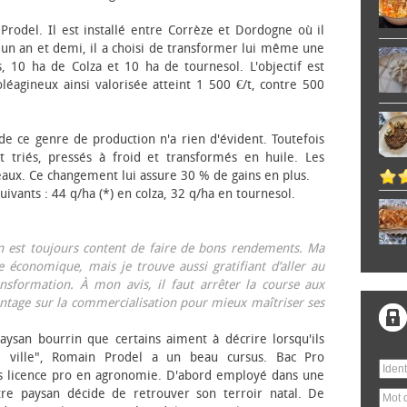
 Prodel. Il est installé entre Corrèze et Dordogne où il
, un an et demi, il a choisi de transformer lui même une
, 10 ha de Colza et 10 ha de tournesol. L'objectif est
éagineux ainsi valorisée atteint 1 500 €/t, contre 500
 de ce genre de production n'a rien d'évident. Toutefois
 triés, pressés à froid et transformés en huile. Les
eaux. Ce changement lui assure 30 % de gains en plus.
ivants : 44 q/ha (*) en colza, 32 q/ha en tournesol.
on est toujours content de faire de bons rendements. Ma
 économique, mais je trouve aussi gratifiant d’aller au
nsformation. À mon avis, il faut arrêter la course aux
tage sur la commercialisation pour mieux maîtriser ses
aysan bourrin que certains aiment à décrire lorsqu'ils
e ville", Romain Prodel a un beau cursus. Bac Pro
s licence pro en agronomie. D'abord employé dans une
tre paysan décide de retrouver son terroir natal. De