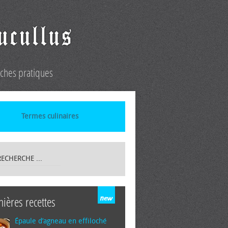
iches pratiques
Termes culinaires
nières recettes
Épaule d’agneau en effiloché