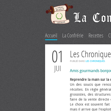
Accueil
La Confrérie
Recettes
C
01
Les Chronique
PUBLIÉ DANS
LES CHRONIQUES
.
JUI
Amis gourmands bonjo
Reprendre la main sur la 
Un des soucis que renco
récoltes. En règle généra
grossistes, des structure
faire de la vente directe
Le choix est souvent fait 
mais il arrive que l'explo