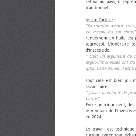
retour au pays, il repren
traditionnel.
Je cite l'article
:
"Sa rotation associe colza
en travail du sol simpli
rendement en huile est p
tournesol. L'itinéraire t
d'insecticide.
" C’est un argument de ven
argilo-limoneuses ont du
q/ha. Cette année, il est t
Tout cela est bien joli 
savoir faire.
" J’avais la volonté de pr
battus"
.
Entre un trieur neuf, des 
le montant de l'investiss
en 2024.
Le travail est technique.
surtout éviter tout échau