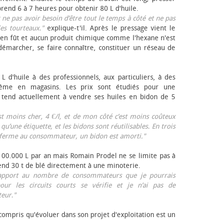
rend 6 à 7 heures pour obtenir 80 L d'huile.
r ne pas avoir besoin d’être tout le temps à côté et ne pas
les tourteaux."
explique-t'il. Après le pressage vient le
en fût et aucun produit chimique comme l'hexane n'est
e démarcher, se faire connaître, constituer un réseau de
L d'huile à des professionnels, aux particuliers, à des
même en magasins. Les prix sont étudiés pour une
Il tend actuellement à vendre ses huiles en bidon de 5
est moins cher, 4 €/l, et de mon côté c’est moins coûteux
 qu’une étiquette, et les bidons sont réutilisables. En trois
a ferme au consommateur, un bidon est amorti."
 100.000 L par an mais Romain Prodel ne se limite pas à
 vend 30 t de blé directement à une minoterie.
r rapport au nombre de consommateurs que je pourrais
our les circuits courts se vérifie et je n’ai pas de
eur."
 compris qu'évoluer dans son projet d'exploitation est un