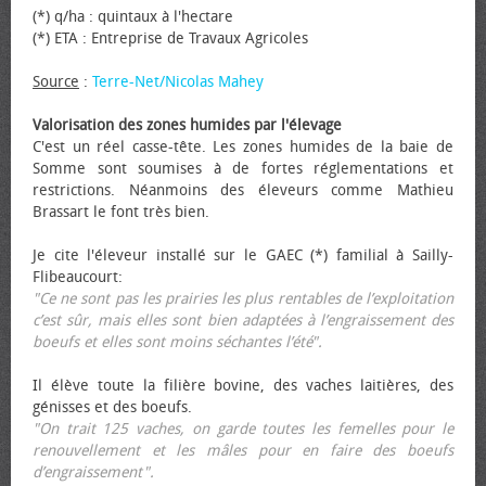
(*) q/ha : quintaux à l'hectare
(*) ETA : Entreprise de Travaux Agricoles
Source
:
Terre-Net/Nicolas Mahey
Valorisation des zones humides par l'élevage
C'est un réel casse-tête. Les zones humides de la baie de
Somme sont soumises à de fortes réglementations et
restrictions. Néanmoins des éleveurs comme Mathieu
Brassart le font très bien.
Je cite l'éleveur installé sur le GAEC (*) familial à Sailly-
Flibeaucourt:
"Ce ne sont pas les prairies les plus rentables de l’exploitation
c’est sûr, mais elles sont bien adaptées à l’engraissement des
bœufs et elles sont moins séchantes l’été".
Il élève toute la filière bovine, des vaches laitières, des
génisses et des bœufs.
"On trait 125 vaches, on garde toutes les femelles pour le
renouvellement et les mâles pour en faire des bœufs
d’engraissement".