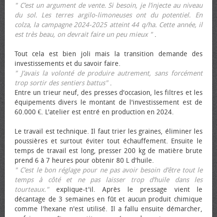
" C’est un argument de vente. Si besoin, je l’injecte au niveau
du sol. Les terres argilo-limoneuses ont du potentiel. En
colza, la campagne 2024-2025 atteint 44 q/ha. Cette année, il
est très beau, on devrait faire un peu mieux "
.
Tout cela est bien joli mais la transition demande des
investissements et du savoir faire.
" J’avais la volonté de produire autrement, sans forcément
trop sortir des sentiers battus"
.
Entre un trieur neuf, des presses d'occasion, les filtres et les
équipements divers le montant de l'investissement est de
60.000 €. L'atelier est entré en production en 2024.
Le travail est technique. Il faut trier les graines, éliminer les
poussières et surtout éviter tout échauffement. Ensuite le
temps de travail est long, presser 200 kg de matière brute
prend 6 à 7 heures pour obtenir 80 L d'huile.
" C’est le bon réglage pour ne pas avoir besoin d’être tout le
temps à côté et ne pas laisser trop d’huile dans les
tourteaux."
explique-t'il. Après le pressage vient le
décantage de 3 semaines en fût et aucun produit chimique
comme l'hexane n'est utilisé. Il a fallu ensuite démarcher,