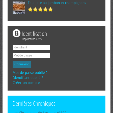
Feuilleté au jambon et champignons
Identification
Proposer une recette
Connexion
Mot de passe oublié ?
Identifiant oublié ?
Créer un compte
Dernières Chroniques
Les Chroniques de Lucullus n°692