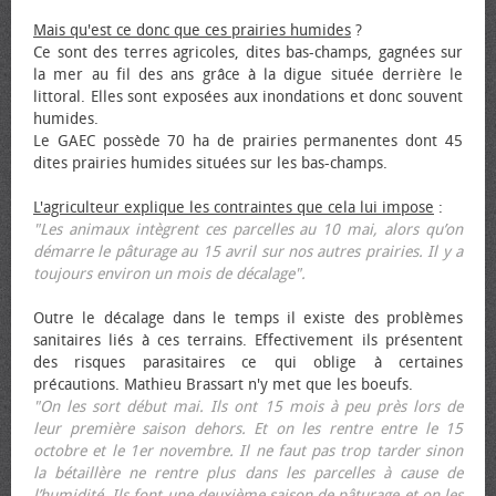
Mais qu'est ce donc que ces prairies humides
?
Ce sont des terres agricoles, dites bas-champs, gagnées sur
la mer au fil des ans grâce à la digue située derrière le
littoral. Elles sont exposées aux inondations et donc souvent
humides.
Le GAEC possède 70 ha de prairies permanentes dont 45
dites prairies humides situées sur les bas-champs.
L'agriculteur explique les contraintes que cela lui impose
:
"Les animaux intègrent ces parcelles au 10 mai, alors qu’on
démarre le pâturage au 15 avril sur nos autres prairies. Il y a
toujours environ un mois de décalage".
Outre le décalage dans le temps il existe des problèmes
sanitaires liés à ces terrains. Effectivement ils présentent
des risques parasitaires ce qui oblige à certaines
précautions. Mathieu Brassart n'y met que les bœufs.
"On les sort début mai. Ils ont 15 mois à peu près lors de
leur première saison dehors. Et on les rentre entre le 15
octobre et le 1er novembre. Il ne faut pas trop tarder sinon
la bétaillère ne rentre plus dans les parcelles à cause de
l’humidité. Ils font une deuxième saison de pâturage et on les