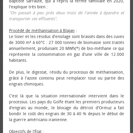
Baptiste Sarraute, qui a repris la ferme familiale en 2020,
l'explique très bien :
"On passait à peu près deux mois de l'année à épandre et
transporter ces effluents"
.
Procédé de méthanisation à Blajan
:
Le lisier et les résidus d'ensilage sont brassés dans des cuves
de 3000 m³ à 60°C . 27 000 tonnes de biomasse sont traités
annuellement, produisant 20 MWh(*) de bio-méthane ce qui
représente la consommation en gaz d'une ville de 12.000
habitants.
De plus, le digestat, résidu du processus de méthanisation,
grâce à l'azote contenu peut remplacer tout ou partie des
engrais chimiques.
C'est là que la situation internationale intervient dans le
processus. Les pays du Golfe étant les premiers producteurs
d'engrais au monde, le blocage du détroit d'Ormuz a fait
bondir le coût des engrais de 30 à 40 % depuis le début de
la guerre américano-iranienne.
Objectifs de l’État
: