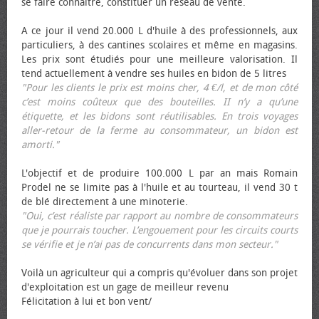
se faire connaître, constituer un réseau de vente.
A ce jour il vend 20.000 L d'huile à des professionnels, aux
particuliers, à des cantines scolaires et même en magasins.
Les prix sont étudiés pour une meilleure valorisation. Il
tend actuellement à vendre ses huiles en bidon de 5 litres
"Pour les clients le prix est moins cher, 4 €/l, et de mon côté
c’est moins coûteux que des bouteilles. II n’y a qu’une
étiquette, et les bidons sont réutilisables. En trois voyages
aller-retour de la ferme au consommateur, un bidon est
amorti."
L'objectif et de produire 100.000 L par an mais Romain
Prodel ne se limite pas à l'huile et au tourteau, il vend 30 t
de blé directement à une minoterie.
"Oui, c’est réaliste par rapport au nombre de consommateurs
que je pourrais toucher. L’engouement pour les circuits courts
se vérifie et je n’ai pas de concurrents dans mon secteur."
Voilà un agriculteur qui a compris qu'évoluer dans son projet
d'exploitation est un gage de meilleur revenu
Félicitation à lui et bon vent/