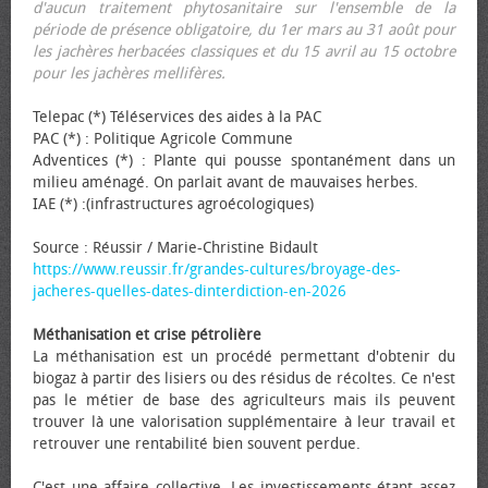
d'aucun traitement phytosanitaire sur l'ensemble de la
période de présence obligatoire, du 1er mars au 31 août pour
les jachères herbacées classiques et du 15 avril au 15 octobre
pour les jachères mellifères.
Telepac (*) Téléservices des aides à la PAC
PAC (*) : Politique Agricole Commune
Adventices (*) : Plante qui pousse spontanément dans un
milieu aménagé. On parlait avant de mauvaises herbes.
IAE (*) :(infrastructures agroécologiques)
Source : Réussir / Marie-Christine Bidault
https://www.reussir.fr/grandes-cultures/broyage-des-
jacheres-quelles-dates-dinterdiction-en-2026
Méthanisation et crise pétrolière
La méthanisation est un procédé permettant d'obtenir du
biogaz à partir des lisiers ou des résidus de récoltes. Ce n'est
pas le métier de base des agriculteurs mais ils peuvent
trouver là une valorisation supplémentaire à leur travail et
retrouver une rentabilité bien souvent perdue.
C'est une affaire collective. Les investissements étant assez