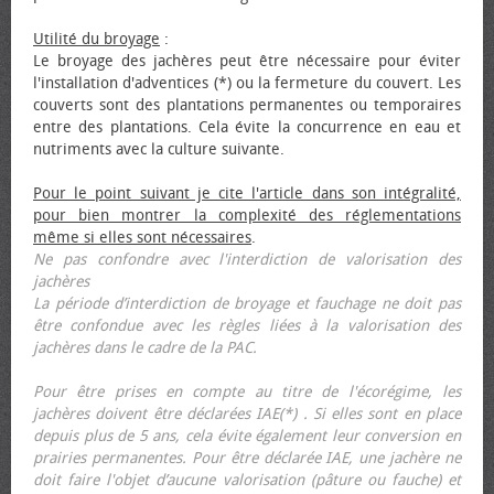
Utilité du broyage
:
Le broyage des jachères peut être nécessaire pour éviter
l'installation d'adventices (*) ou la fermeture du couvert. Les
couverts sont des plantations permanentes ou temporaires
entre des plantations. Cela évite la concurrence en eau et
nutriments avec la culture suivante.
Pour le point suivant je cite l'article dans son intégralité,
pour bien montrer la complexité des réglementations
même si elles sont nécessaires
.
Ne pas confondre avec l'interdiction de valorisation des
jachères
La période d’interdiction de broyage et fauchage ne doit pas
être confondue avec les règles liées à la valorisation des
jachères dans le cadre de la PAC.
Pour être prises en compte au titre de l'écorégime, les
jachères doivent être déclarées IAE(*) . Si elles sont en place
depuis plus de 5 ans, cela évite également leur conversion en
prairies permanentes. Pour être déclarée IAE, une jachère ne
doit faire l'objet d’aucune valorisation (pâture ou fauche) et