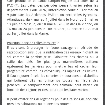
sans production et bande tampon éligible aux aides de la
PAC (*). Les dates des périodes peuvent varier selon les
départements. Pour 2026, l’interdiction court du 1er mai au
9 juin dans les Ardennes, l'Allier, ou encore les Pyrénées-
Atlantiques, du 4 mai au 4 juillet dans le Nord, du 5 mai au
13 juin en Moselle, du 10 mai au 20 juin dans la Vienne, du
16 mai au 24 juin dans le Loir-et-Cher, ou encore du 20 mai
au 1er juillet dans la Marne.
Pourquoi donc de telles mesures
?
Elles visent à protéger la faune sauvage en période de
reproduction ainsi que la nidification des oiseaux nichant au
sol comme la perdrix grise, l'alouette des champs ou la
caille des blés. De plus gros mammifères utilisent
également les jachères pour mettre bas et cacher leur
progéniture comme les chevreuils, les lapins et les lièvres.
Il faut rajouter à cela les colonies de bourdons et d'abeilles
qui butinent dès les printemps toutes les fleurs des
jachères. Le comportement des animaux peut varier en
fonction des régions et c'est pourquoi les dates varient.
Il peut exister des dérogations pour des raisons de sécurité
près des habitations ou le long des routes.