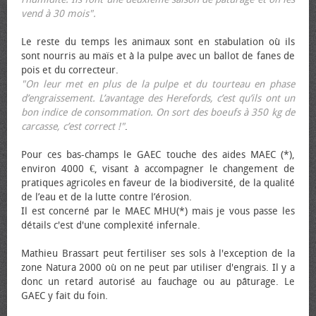
vend à 30 mois".
Le reste du temps les animaux sont en stabulation où ils
sont nourris au maïs et à la pulpe avec un ballot de fanes de
pois et du correcteur.
"On leur met en plus de la pulpe et du tourteau en phase
d’engraissement. L’avantage des Herefords, c’est qu’ils ont un
bon indice de consommation. On sort des bœufs à 350 kg de
carcasse, c’est correct !"
.
Pour ces bas-champs le GAEC touche des aides MAEC (*),
environ 4000 €, visant à accompagner le changement de
pratiques agricoles en faveur de la biodiversité, de la qualité
de l’eau et de la lutte contre l’érosion.
Il est concerné par le MAEC MHU(*) mais je vous passe les
détails c'est d'une complexité infernale.
Mathieu Brassart peut fertiliser ses sols à l'exception de la
zone Natura 2000 où on ne peut par utiliser d'engrais. Il y a
donc un retard autorisé au fauchage ou au pâturage. Le
GAEC y fait du foin.