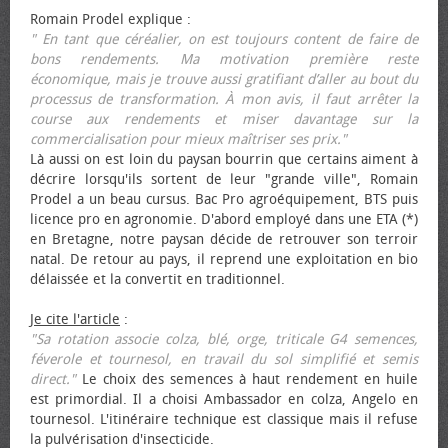
Romain Prodel explique :
" En tant que céréalier, on est toujours content de faire de
bons rendements. Ma motivation première reste
économique, mais je trouve aussi gratifiant d’aller au bout du
processus de transformation. À mon avis, il faut arrêter la
course aux rendements et miser davantage sur la
commercialisation pour mieux maîtriser ses prix."
Là aussi on est loin du paysan bourrin que certains aiment à
décrire lorsqu'ils sortent de leur "grande ville", Romain
Prodel a un beau cursus. Bac Pro agroéquipement, BTS puis
licence pro en agronomie. D'abord employé dans une ETA (*)
en Bretagne, notre paysan décide de retrouver son terroir
natal. De retour au pays, il reprend une exploitation en bio
délaissée et la convertit en traditionnel.
Je cite l'article
:
"Sa rotation associe colza, blé, orge, triticale G4 semences,
féverole et tournesol, en travail du sol simplifié et semis
direct."
Le choix des semences à haut rendement en huile
est primordial. Il a choisi Ambassador en colza, Angelo en
tournesol. L'itinéraire technique est classique mais il refuse
la pulvérisation d'insecticide.