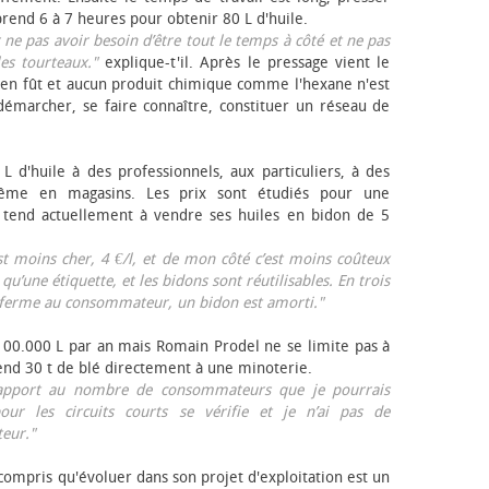
rend 6 à 7 heures pour obtenir 80 L d'huile.
r ne pas avoir besoin d’être tout le temps à côté et ne pas
les tourteaux."
explique-t'il. Après le pressage vient le
en fût et aucun produit chimique comme l'hexane n'est
e démarcher, se faire connaître, constituer un réseau de
L d'huile à des professionnels, aux particuliers, à des
même en magasins. Les prix sont étudiés pour une
Il tend actuellement à vendre ses huiles en bidon de 5
est moins cher, 4 €/l, et de mon côté c’est moins coûteux
 qu’une étiquette, et les bidons sont réutilisables. En trois
a ferme au consommateur, un bidon est amorti."
 100.000 L par an mais Romain Prodel ne se limite pas à
 vend 30 t de blé directement à une minoterie.
r rapport au nombre de consommateurs que je pourrais
our les circuits courts se vérifie et je n’ai pas de
eur."
 compris qu'évoluer dans son projet d'exploitation est un