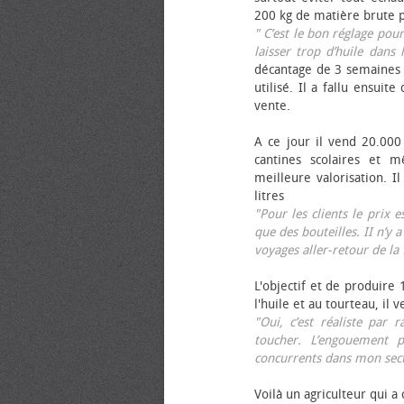
200 kg de matière brute p
" C’est le bon réglage pou
laisser trop d’huile dans 
décantage de 3 semaines 
utilisé. Il a fallu ensuit
vente.
A ce jour il vend 20.000 
cantines scolaires et 
meilleure valorisation. 
litres
"Pour les clients le prix 
que des bouteilles. II n’y a
voyages aller-retour de l
L'objectif et de produire
l'huile et au tourteau, il
"Oui, c’est réaliste pa
toucher. L’engouement p
concurrents dans mon sect
Voilà un agriculteur qui a