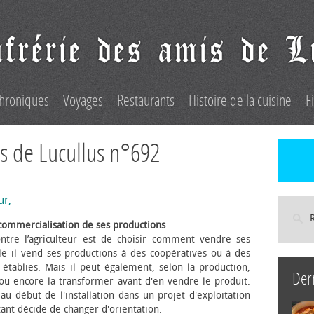
hroniques
Voyages
Restaurants
Histoire de la cuisine
F
s de Lucullus n°692
ur,
commercialisation de ses productions
ntre l’agriculteur est de choisir comment vendre ses
le il vend ses productions à des coopératives ou à des
s établies. Mais il peut également, selon la production,
Der
 ou encore la transformer avant d'en vendre le produit.
au début de l'installation dans un projet d'exploitation
itant décide de changer d'orientation.