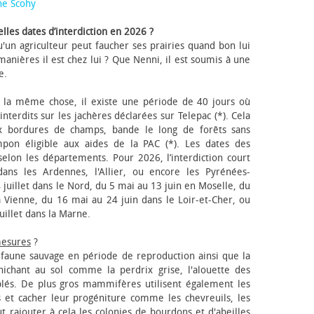
ne Scohy
lles dates d’interdiction en 2026 ?
'un agriculteur peut faucher ses prairies quand bon lui
anières il est chez lui ? Que Nenni, il est soumis à une
e.
 la même chose, il existe une période de 40 jours où
nterdits sur les jachères déclarées sur Telepac (*). Cela
x bordures de champs, bande le long de forêts sans
pon éligible aux aides de la PAC (*). Les dates des
elon les départements. Pour 2026, l’interdiction court
ns les Ardennes, l'Allier, ou encore les Pyrénées-
 juillet dans le Nord, du 5 mai au 13 juin en Moselle, du
 Vienne, du 16 mai au 24 juin dans le Loir-et-Cher, ou
uillet dans la Marne.
mesures
?
a faune sauvage en période de reproduction ainsi que la
 nichant au sol comme la perdrix grise, l'alouette des
blés. De plus gros mammifères utilisent également les
 et cacher leur progéniture comme les chevreuils, les
faut rajouter à cela les colonies de bourdons et d'abeilles