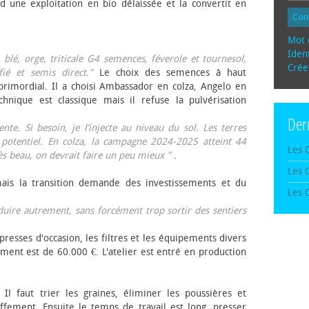
d une exploitation en bio délaissée et la convertit en
Con
Mot 
Ident
, blé, orge, triticale G4 semences, féverole et tournesol,
Crée
fié et semis direct."
Le choix des semences à haut
rimordial. Il a choisi Ambassador en colza, Angelo en
echnique est classique mais il refuse la pulvérisation
Der
te. Si besoin, je l’injecte au niveau du sol. Les terres
 potentiel. En colza, la campagne 2024-2025 atteint 44
Les 
rès beau, on devrait faire un peu mieux "
.
Les 
mais la transition demande des investissements et du
Les 
oduire autrement, sans forcément trop sortir des sentiers
presses d'occasion, les filtres et les équipements divers
ement est de 60.000 €. L'atelier est entré en production
 Il faut trier les graines, éliminer les poussières et
ffement. Ensuite le temps de travail est long, presser