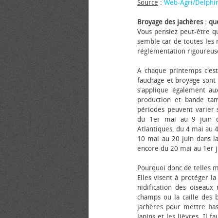
Source
:
Web-Agri/Delphi
Broyage des jachères : que
Vous pensiez peut-être qu
semble car de toutes les m
réglementation rigoureus
A chaque printemps c'est
fauchage et broyage sont i
s'applique également au
production et bande tam
périodes peuvent varier s
du 1er mai au 9 juin da
Atlantiques, du 4 mai au 4
10 mai au 20 juin dans la
encore du 20 mai au 1er j
Pourquoi donc de telles 
Elles visent à protéger l
nidification des oiseaux
champs ou la caille des 
jachères pour mettre bas
lapins et les lièvres. Il 