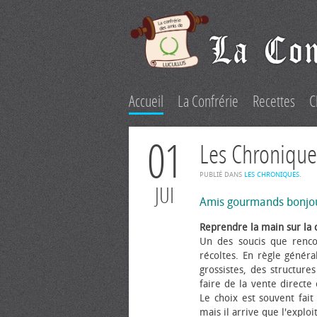
Accueil
La Confrérie
Recettes
C
01
Les Chronique
PUBLIÉ DANS
LES CHRONIQUES
.
JUI
Amis gourmands bonjo
Reprendre la main sur la 
Un des soucis que renco
récoltes. En règle généra
grossistes, des structure
faire de la vente directe
Le choix est souvent fait 
mais il arrive que l'explo