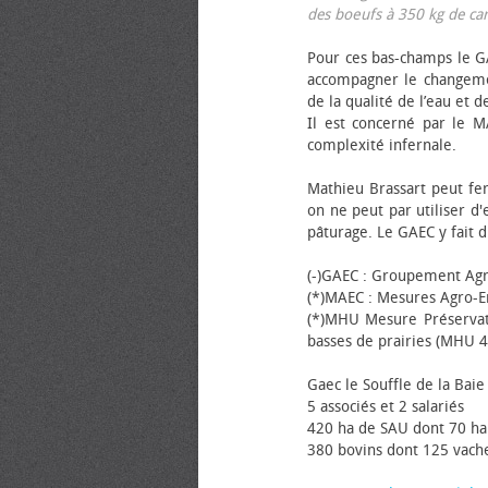
des bœufs à 350 kg de carca
Pour ces bas-champs le GA
accompagner le changemen
de la qualité de l’eau et de
Il est concerné par le M
complexité infernale.
Mathieu Brassart peut fer
on ne peut par utiliser d'
pâturage. Le GAEC y fait d
(-)GAEC : Groupement Agr
(*)MAEC : Mesures Agro-E
(*)MHU Mesure Préservat
basses de prairies (MHU 4
Gaec le Souffle de la Baie 
5 associés et 2 salariés
420 ha de SAU dont 70 ha
380 bovins dont 125 vache