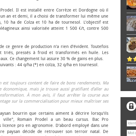
 Prodel. Il est installé entre Corrèze et Dordogne où il
, un an et demi, il a choisi de transformer lui même une
, 10 ha de Colza et 10 ha de tournesol. L'objectif est
éagineux ainsi valorisée atteint 1 500 €/t, contre 500
 de ce genre de production n'a rien d'évident. Toutefois
 triés, pressés à froid et transformés en huile. Les
eaux. Ce changement lui assure 30 % de gains en plus.
ivants : 44 q/ha (*) en colza, 32 q/ha en tournesol.
on est toujours content de faire de bons rendements. Ma
 économique, mais je trouve aussi gratifiant d’aller au
nsformation. À mon avis, il faut arrêter la course aux
tage sur la commercialisation pour mieux maîtriser ses
aysan bourrin que certains aiment à décrire lorsqu'ils
e ville", Romain Prodel a un beau cursus. Bac Pro
s licence pro en agronomie. D'abord employé dans une
tre paysan décide de retrouver son terroir natal. De