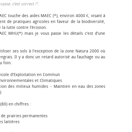
sse, c’est correct !"
.
EC touche des aides MAEC (*), environ 4000 €, visant à
t de pratiques agricoles en faveur de la biodiversité,
 la lutte contre l’érosion.
AEC MHU(*) mais je vous passe les détails c'est d'une
tiliser ses sols à l'exception de la zone Natura 2000 où
engrais. Il y a donc un retard autorisé au fauchage ou au
u foin.
icole d'Exploitation en Commun
nvironnementales et Climatiques
ion des milieux humides − Maintien en eau des zones
)
(80) en chiffres :
 de prairies permanentes
s laitières