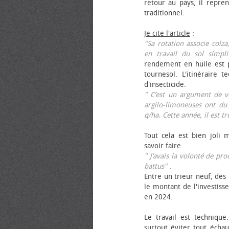
retour au pays, il repren
traditionnel.
Je cite l'article
:
"Sa rotation associe colza
en travail du sol simpli
rendement en huile est p
tournesol. L'itinéraire t
d'insecticide.
" C’est un argument de ven
argilo-limoneuses ont du
q/ha. Cette année, il est t
Tout cela est bien joli 
savoir faire.
" J’avais la volonté de pr
battus"
.
Entre un trieur neuf, des 
le montant de l'investiss
en 2024.
Le travail est technique.
surtout éviter tout échau