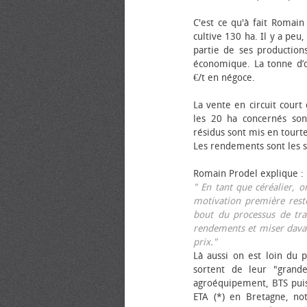
C'est ce qu'à fait Romain
cultive 130 ha. Il y a peu
partie de ses productions
économique. La tonne d’ol
€/t en négoce.
La vente en circuit court
les 20 ha concernés sont
résidus sont mis en tourt
Les rendements sont les su
Romain Prodel explique :
" En tant que céréalier, 
motivation première reste
bout du processus de tra
rendements et miser davan
prix."
Là aussi on est loin du p
sortent de leur "grand
agroéquipement, BTS pui
ETA (*) en Bretagne, no