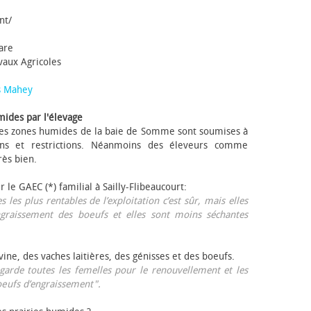
nt/
tare
avaux Agricoles
s Mahey
mides par l'élevage
 Les zones humides de la baie de Somme sont soumises à
ons et restrictions. Néanmoins des éleveurs comme
rès bien.
ur le GAEC (*) familial à Sailly-Flibeaucourt:
s les plus rentables de l’exploitation c’est sûr, mais elles
ngraissement des bœufs et elles sont moins séchantes
ovine, des vaches laitières, des génisses et des bœufs.
garde toutes les femelles pour le renouvellement et les
œufs d’engraissement".