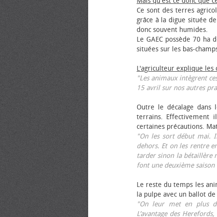
Mais qu'est ce donc que c
Ce sont des terres agrico
grâce à la digue située de
donc souvent humides.
Le GAEC possède 70 ha de
situées sur les bas-champ
L'agriculteur explique les
"Les animaux intègrent ces
15 avril sur nos autres pra
Outre le décalage dans l
terrains. Effectivement i
certaines précautions. Ma
"On les sort début mai. I
dehors. Et on les rentre e
tarder sinon la bétaillère 
font une deuxième saison 
Le reste du temps les anim
la pulpe avec un ballot de
"On leur met en plus de
L’avantage des Herefords,