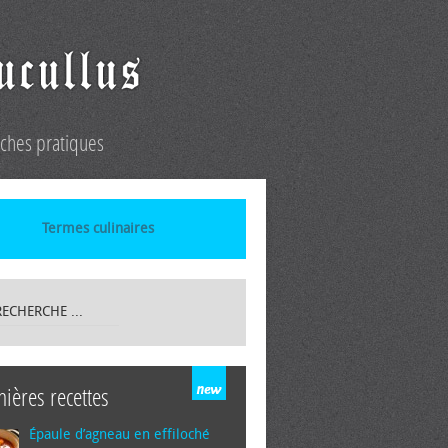
iches pratiques
Termes culinaires
nières recettes
Épaule d’agneau en effiloché