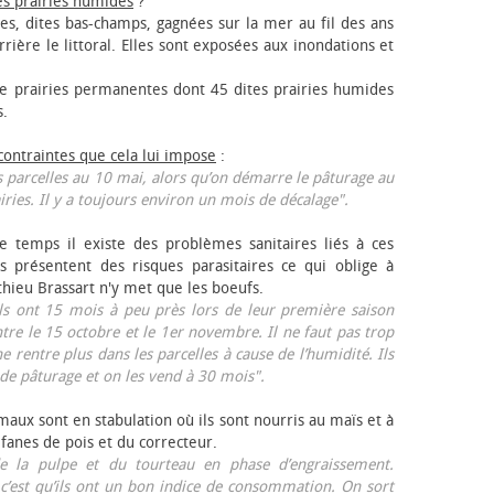
es prairies humides
?
les, dites bas-champs, gagnées sur la mer au fil des ans
rrière le littoral. Elles sont exposées aux inondations et
 prairies permanentes dont 45 dites prairies humides
s.
 contraintes que cela lui impose
:
 parcelles au 10 mai, alors qu’on démarre le pâturage au
iries. Il y a toujours environ un mois de décalage".
e temps il existe des problèmes sanitaires liés à ces
ls présentent des risques parasitaires ce qui oblige à
thieu Brassart n'y met que les bœufs.
ls ont 15 mois à peu près lors de leur première saison
ntre le 15 octobre et le 1er novembre. Il ne faut pas trop
ne rentre plus dans les parcelles à cause de l’humidité. Ils
de pâturage et on les vend à 30 mois".
aux sont en stabulation où ils sont nourris au maïs et à
 fanes de pois et du correcteur.
 la pulpe et du tourteau en phase d’engraissement.
 c’est qu’ils ont un bon indice de consommation. On sort