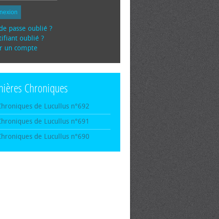
nexion
de passe oublié ?
ifiant oublié ?
r un compte
nières Chroniques
Chroniques de Lucullus n°692
Chroniques de Lucullus n°691
Chroniques de Lucullus n°690