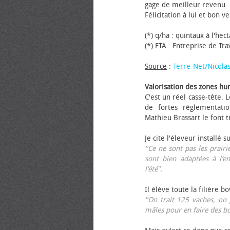
gage de meilleur revenu
Félicitation à lui et bon ve
(*) q/ha : quintaux à l'hec
(*) ETA : Entreprise de Tr
Source
:
Terre-Net/Nicola
Valorisation des zones hu
C'est un réel casse-tête.
de fortes réglementati
Mathieu Brassart le font t
Je cite l'éleveur installé s
"Ce ne sont pas les prairie
sont bien adaptées à l’e
l’été".
Il élève toute la filière b
"On trait 125 vaches, on 
mâles pour en faire des b