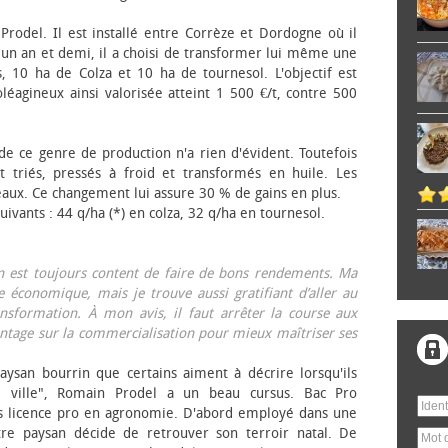
 Prodel. Il est installé entre Corrèze et Dordogne où il
, un an et demi, il a choisi de transformer lui même une
, 10 ha de Colza et 10 ha de tournesol. L'objectif est
éagineux ainsi valorisée atteint 1 500 €/t, contre 500
 de ce genre de production n'a rien d'évident. Toutefois
 triés, pressés à froid et transformés en huile. Les
eaux. Ce changement lui assure 30 % de gains en plus.
ivants : 44 q/ha (*) en colza, 32 q/ha en tournesol.
on est toujours content de faire de bons rendements. Ma
 économique, mais je trouve aussi gratifiant d’aller au
nsformation. À mon avis, il faut arrêter la course aux
tage sur la commercialisation pour mieux maîtriser ses
aysan bourrin que certains aiment à décrire lorsqu'ils
e ville", Romain Prodel a un beau cursus. Bac Pro
s licence pro en agronomie. D'abord employé dans une
tre paysan décide de retrouver son terroir natal. De