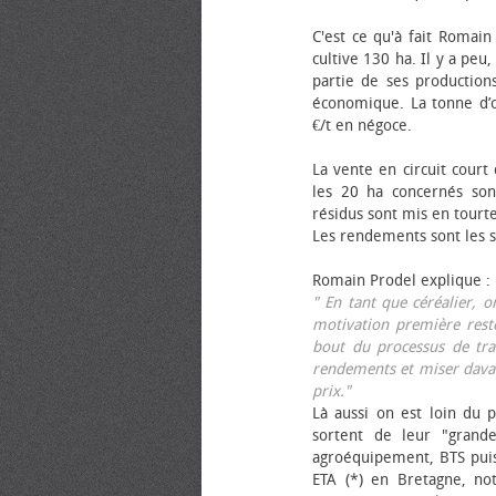
C'est ce qu'à fait Romain
cultive 130 ha. Il y a peu
partie de ses productions
économique. La tonne d’ol
€/t en négoce.
La vente en circuit court
les 20 ha concernés sont
résidus sont mis en tourt
Les rendements sont les su
Romain Prodel explique :
" En tant que céréalier, 
motivation première reste
bout du processus de tra
rendements et miser davan
prix."
Là aussi on est loin du p
sortent de leur "grand
agroéquipement, BTS pui
ETA (*) en Bretagne, no