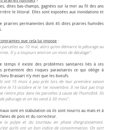
es prairies humides
?
les, dites bas-champs, gagnées sur la mer au fil des ans
rrière le littoral. Elles sont exposées aux inondations et
 prairies permanentes dont 45 dites prairies humides
s.
 contraintes que cela lui impose
:
 parcelles au 10 mai, alors qu’on démarre le pâturage au
iries. Il y a toujours environ un mois de décalage".
e temps il existe des problèmes sanitaires liés à ces
ls présentent des risques parasitaires ce qui oblige à
thieu Brassart n'y met que les bœufs.
ls ont 15 mois à peu près lors de leur première saison
ntre le 15 octobre et le 1er novembre. Il ne faut pas trop
ne rentre plus dans les parcelles à cause de l’humidité. Ils
de pâturage et on les vend à 30 mois".
aux sont en stabulation où ils sont nourris au maïs et à
 fanes de pois et du correcteur.
 la pulpe et du tourteau en phase d’engraissement.
 c’est qu’ils ont un bon indice de consommation. On sort