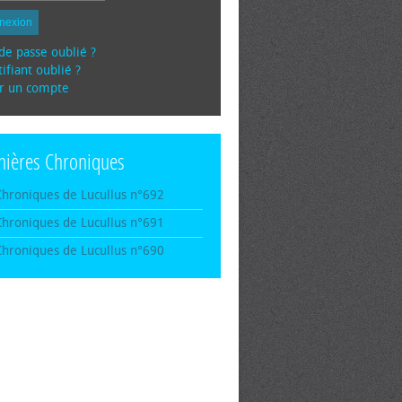
nexion
de passe oublié ?
ifiant oublié ?
r un compte
nières Chroniques
Chroniques de Lucullus n°692
Chroniques de Lucullus n°691
Chroniques de Lucullus n°690