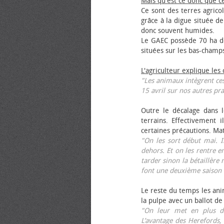
Mais qu'est ce donc que c
Ce sont des terres agrico
grâce à la digue située de
donc souvent humides.
Le GAEC possède 70 ha de
situées sur les bas-champ
L'agriculteur explique les
"Les animaux intègrent ces
15 avril sur nos autres pra
Outre le décalage dans l
terrains. Effectivement i
certaines précautions. Ma
"On les sort début mai. I
dehors. Et on les rentre e
tarder sinon la bétaillère 
font une deuxième saison 
Le reste du temps les anim
la pulpe avec un ballot de
"On leur met en plus de
L’avantage des Herefords,