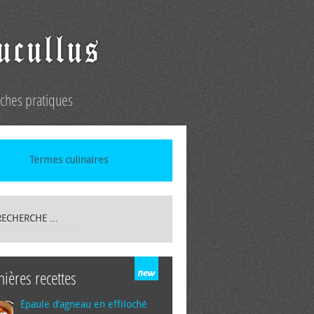
iches pratiques
Termes culinaires
nières recettes
Épaule d’agneau en effiloché