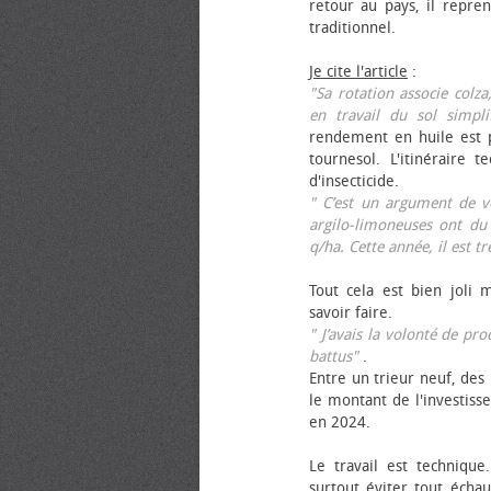
retour au pays, il repren
traditionnel.
Je cite l'article
:
"Sa rotation associe colza
en travail du sol simpli
rendement en huile est p
tournesol. L'itinéraire t
d'insecticide.
" C’est un argument de ven
argilo-limoneuses ont du
q/ha. Cette année, il est t
Tout cela est bien joli 
savoir faire.
" J’avais la volonté de pr
battus"
.
Entre un trieur neuf, des 
le montant de l'investiss
en 2024.
Le travail est technique.
surtout éviter tout échau