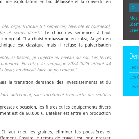
d une exploitation en bio délaissée et la convertit en
Con
Mot 
Ident
, blé, orge, triticale G4 semences, féverole et tournesol,
Crée
fié et semis direct."
Le choix des semences à haut
rimordial. Il a choisi Ambassador en colza, Angelo en
echnique est classique mais il refuse la pulvérisation
Der
te. Si besoin, je l’injecte au niveau du sol. Les terres
 potentiel. En colza, la campagne 2024-2025 atteint 44
Les 
rès beau, on devrait faire un peu mieux "
.
Les 
mais la transition demande des investissements et du
Les 
oduire autrement, sans forcément trop sortir des sentiers
presses d'occasion, les filtres et les équipements divers
ement est de 60.000 €. L'atelier est entré en production
 Il faut trier les graines, éliminer les poussières et
ffement. Ensuite le temps de travail est long, presser