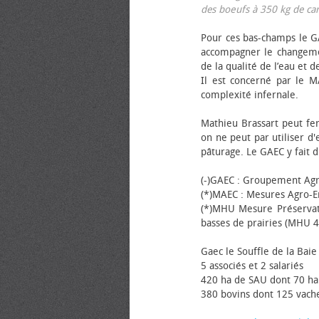
des bœufs à 350 kg de carca
Pour ces bas-champs le GA
accompagner le changemen
de la qualité de l’eau et de
Il est concerné par le M
complexité infernale.
Mathieu Brassart peut fer
on ne peut par utiliser d'
pâturage. Le GAEC y fait d
(-)GAEC : Groupement Agr
(*)MAEC : Mesures Agro-E
(*)MHU Mesure Préservat
basses de prairies (MHU 4
Gaec le Souffle de la Baie 
5 associés et 2 salariés
420 ha de SAU dont 70 ha
380 bovins dont 125 vache