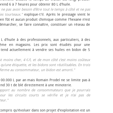
rend 6 à 7 heures pour obtenir 80 L d'huile.
r ne pas avoir besoin d’être tout le temps à côté et ne pas
les tourteaux."
explique-t'il. Après le pressage vient le
en fût et aucun produit chimique comme l'hexane n'est
e démarcher, se faire connaître, constituer un réseau de
L d'huile à des professionnels, aux particuliers, à des
même en magasins. Les prix sont étudiés pour une
Il tend actuellement à vendre ses huiles en bidon de 5
est moins cher, 4 €/l, et de mon côté c’est moins coûteux
 qu’une étiquette, et les bidons sont réutilisables. En trois
a ferme au consommateur, un bidon est amorti."
 100.000 L par an mais Romain Prodel ne se limite pas à
 vend 30 t de blé directement à une minoterie.
r rapport au nombre de consommateurs que je pourrais
our les circuits courts se vérifie et je n’ai pas de
eur."
 compris qu'évoluer dans son projet d'exploitation est un