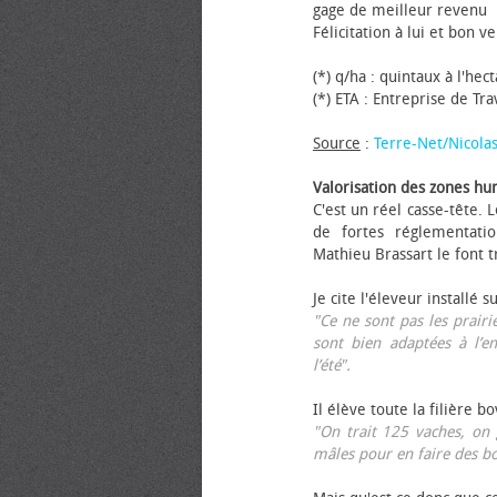
gage de meilleur revenu
Félicitation à lui et bon ve
(*) q/ha : quintaux à l'hec
(*) ETA : Entreprise de Tr
Source
:
Terre-Net/Nicola
Valorisation des zones hu
C'est un réel casse-tête.
de fortes réglementati
Mathieu Brassart le font t
Je cite l'éleveur installé s
"Ce ne sont pas les prairie
sont bien adaptées à l’e
l’été".
Il élève toute la filière b
"On trait 125 vaches, on 
mâles pour en faire des b