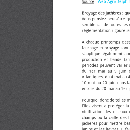
Source
:
Web-Agri/Delphi
Broyage des jachères : que
Vous pensiez peut-être qu
semble car de toutes les m
réglementation rigoureus
A chaque printemps c'est
fauchage et broyage sont i
s'applique également au
production et bande tam
périodes peuvent varier s
du 1er mai au 9 juin da
Atlantiques, du 4 mai au 4
10 mai au 20 juin dans la
encore du 20 mai au 1er j
Pourquoi donc de telles 
Elles visent à protéger l
nidification des oiseaux
champs ou la caille des 
jachères pour mettre bas
lapins et les lièvres. Il 