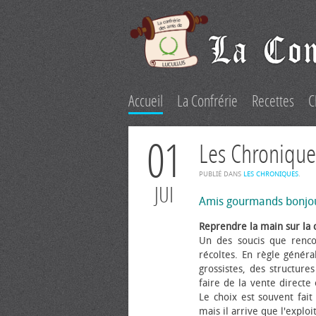
Accueil
La Confrérie
Recettes
C
01
Les Chronique
PUBLIÉ DANS
LES CHRONIQUES
.
JUI
Amis gourmands bonjo
Reprendre la main sur la 
Un des soucis que renco
récoltes. En règle généra
grossistes, des structure
faire de la vente directe
Le choix est souvent fait 
mais il arrive que l'explo