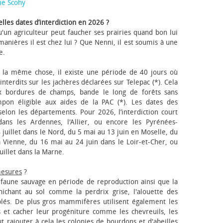
ne Scohy
lles dates d’interdiction en 2026 ?
'un agriculteur peut faucher ses prairies quand bon lui
anières il est chez lui ? Que Nenni, il est soumis à une
e.
 la même chose, il existe une période de 40 jours où
nterdits sur les jachères déclarées sur Telepac (*). Cela
x bordures de champs, bande le long de forêts sans
pon éligible aux aides de la PAC (*). Les dates des
elon les départements. Pour 2026, l’interdiction court
ns les Ardennes, l'Allier, ou encore les Pyrénées-
 juillet dans le Nord, du 5 mai au 13 juin en Moselle, du
 Vienne, du 16 mai au 24 juin dans le Loir-et-Cher, ou
uillet dans la Marne.
mesures
?
a faune sauvage en période de reproduction ainsi que la
 nichant au sol comme la perdrix grise, l'alouette des
blés. De plus gros mammifères utilisent également les
 et cacher leur progéniture comme les chevreuils, les
faut rajouter à cela les colonies de bourdons et d'abeilles