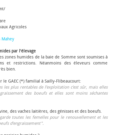
nt/
tare
avaux Agricoles
s Mahey
mides par l'élevage
 Les zones humides de la baie de Somme sont soumises à
ons et restrictions. Néanmoins des éleveurs comme
rès bien.
ur le GAEC (*) familial à Sailly-Flibeaucourt:
s les plus rentables de l’exploitation c’est sûr, mais elles
ngraissement des bœufs et elles sont moins séchantes
ovine, des vaches laitières, des génisses et des bœufs.
garde toutes les femelles pour le renouvellement et les
œufs d’engraissement".