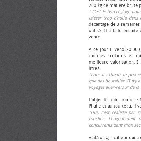
200 kg de matière brute p
" C’est le bon réglage pou
laisser trop d’huile dans 
décantage de 3 semaines 
utilisé. Il a fallu ensuit
vente.
A ce jour il vend 20.000 
cantines scolaires et 
meilleure valorisation. 
litres
"Pour les clients le prix 
que des bouteilles. II n’y a
voyages aller-retour de l
L'objectif et de produire
l'huile et au tourteau, il
"Oui, c’est réaliste pa
toucher. L’engouement p
concurrents dans mon sect
Voilà un agriculteur qui a