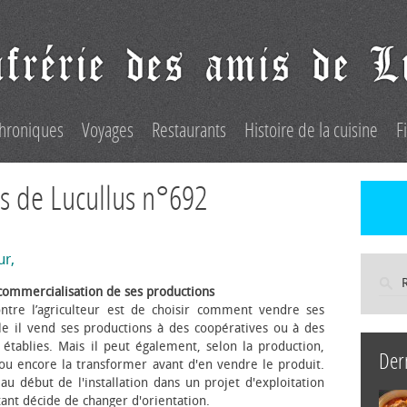
hroniques
Voyages
Restaurants
Histoire de la cuisine
F
s de Lucullus n°692
ur,
commercialisation de ses productions
ntre l’agriculteur est de choisir comment vendre ses
le il vend ses productions à des coopératives ou à des
s établies. Mais il peut également, selon la production,
Der
 ou encore la transformer avant d'en vendre le produit.
au début de l'installation dans un projet d'exploitation
itant décide de changer d'orientation.