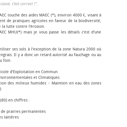
sse, c’est correct !"
.
EC touche des aides MAEC (*), environ 4000 €, visant à
t de pratiques agricoles en faveur de la biodiversité,
 la lutte contre l’érosion.
AEC MHU(*) mais je vous passe les détails c'est d'une
tiliser ses sols à l'exception de la zone Natura 2000 où
engrais. Il y a donc un retard autorisé au fauchage ou au
u foin.
icole d'Exploitation en Commun
nvironnementales et Climatiques
ion des milieux humides − Maintien en eau des zones
)
(80) en chiffres :
 de prairies permanentes
s laitières