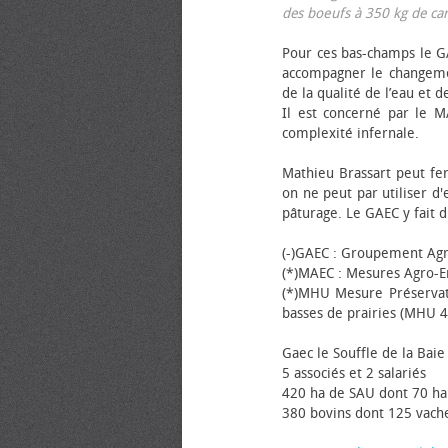
des bœufs à 350 kg de carca
Pour ces bas-champs le GA
accompagner le changemen
de la qualité de l’eau et de
Il est concerné par le M
complexité infernale.
Mathieu Brassart peut fer
on ne peut par utiliser d'
pâturage. Le GAEC y fait d
(-)GAEC : Groupement Agr
(*)MAEC : Mesures Agro-E
(*)MHU Mesure Préservat
basses de prairies (MHU 4
Gaec le Souffle de la Baie 
5 associés et 2 salariés
420 ha de SAU dont 70 ha
380 bovins dont 125 vache