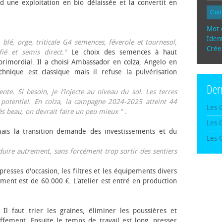
d une exploitation en bio délaissée et la convertit en
Con
Mot 
Ident
, blé, orge, triticale G4 semences, féverole et tournesol,
Crée
fié et semis direct."
Le choix des semences à haut
rimordial. Il a choisi Ambassador en colza, Angelo en
echnique est classique mais il refuse la pulvérisation
Der
te. Si besoin, je l’injecte au niveau du sol. Les terres
 potentiel. En colza, la campagne 2024-2025 atteint 44
Les 
rès beau, on devrait faire un peu mieux "
.
Les 
mais la transition demande des investissements et du
Les 
oduire autrement, sans forcément trop sortir des sentiers
presses d'occasion, les filtres et les équipements divers
ement est de 60.000 €. L'atelier est entré en production
 Il faut trier les graines, éliminer les poussières et
ffement. Ensuite le temps de travail est long, presser