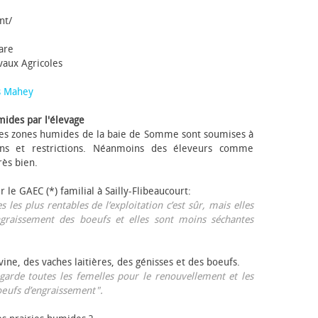
nt/
tare
avaux Agricoles
s Mahey
mides par l'élevage
 Les zones humides de la baie de Somme sont soumises à
ons et restrictions. Néanmoins des éleveurs comme
rès bien.
ur le GAEC (*) familial à Sailly-Flibeaucourt:
s les plus rentables de l’exploitation c’est sûr, mais elles
ngraissement des bœufs et elles sont moins séchantes
ovine, des vaches laitières, des génisses et des bœufs.
garde toutes les femelles pour le renouvellement et les
œufs d’engraissement".