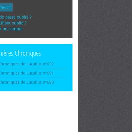
nexion
de passe oublié ?
ifiant oublié ?
r un compte
nières Chroniques
Chroniques de Lucullus n°692
Chroniques de Lucullus n°691
Chroniques de Lucullus n°690