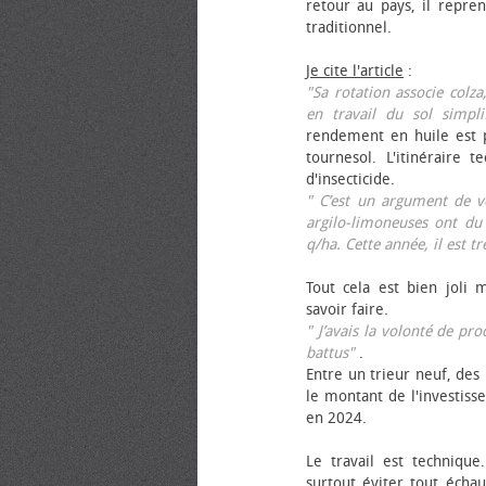
retour au pays, il repren
traditionnel.
Je cite l'article
:
"Sa rotation associe colza
en travail du sol simpli
rendement en huile est p
tournesol. L'itinéraire t
d'insecticide.
" C’est un argument de ven
argilo-limoneuses ont du
q/ha. Cette année, il est t
Tout cela est bien joli 
savoir faire.
" J’avais la volonté de pr
battus"
.
Entre un trieur neuf, des 
le montant de l'investiss
en 2024.
Le travail est technique.
surtout éviter tout échau