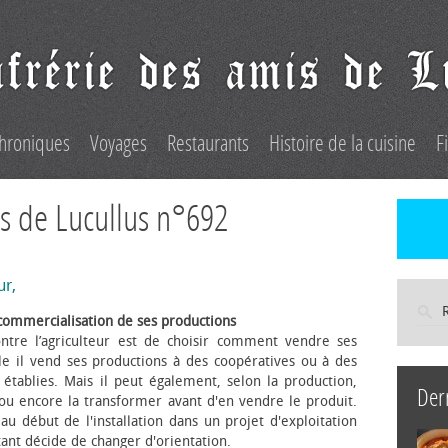
hroniques
Voyages
Restaurants
Histoire de la cuisine
F
s de Lucullus n°692
ur,
commercialisation de ses productions
ntre l’agriculteur est de choisir comment vendre ses
le il vend ses productions à des coopératives ou à des
s établies. Mais il peut également, selon la production,
Der
 ou encore la transformer avant d'en vendre le produit.
au début de l'installation dans un projet d'exploitation
itant décide de changer d'orientation.