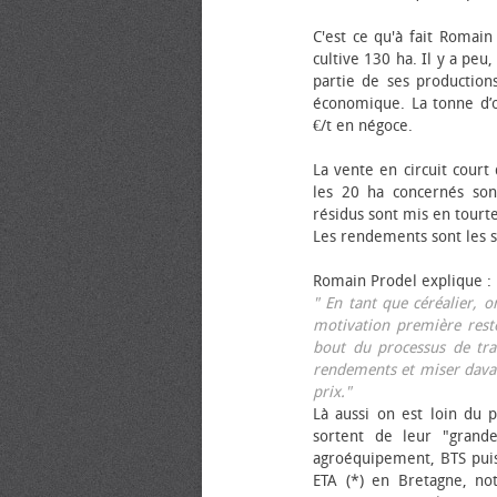
C'est ce qu'à fait Romain
cultive 130 ha. Il y a peu
partie de ses productions
économique. La tonne d’ol
€/t en négoce.
La vente en circuit court
les 20 ha concernés sont
résidus sont mis en tourt
Les rendements sont les su
Romain Prodel explique :
" En tant que céréalier, 
motivation première reste
bout du processus de tra
rendements et miser davan
prix."
Là aussi on est loin du p
sortent de leur "grand
agroéquipement, BTS pui
ETA (*) en Bretagne, no