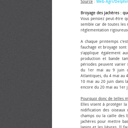
Source
:
Web-Agri/Delphi
Broyage des jachères : que
Vous pensiez peut-être qu
semble car de toutes les m
réglementation rigoureus
A chaque printemps c'est
fauchage et broyage sont i
s'applique également au
production et bande tam
périodes peuvent varier s
du 1er mai au 9 juin da
Atlantiques, du 4 mai au 4
10 mai au 20 juin dans la
encore du 20 mai au 1er j
Pourquoi donc de telles 
Elles visent à protéger l
nidification des oiseaux
champs ou la caille des 
jachères pour mettre bas
lapins et les lièvres. Il 