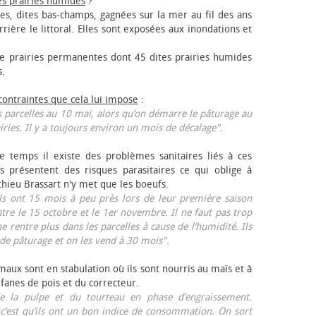
es prairies humides
?
les, dites bas-champs, gagnées sur la mer au fil des ans
rrière le littoral. Elles sont exposées aux inondations et
 prairies permanentes dont 45 dites prairies humides
s.
 contraintes que cela lui impose
:
 parcelles au 10 mai, alors qu’on démarre le pâturage au
iries. Il y a toujours environ un mois de décalage".
e temps il existe des problèmes sanitaires liés à ces
ls présentent des risques parasitaires ce qui oblige à
thieu Brassart n'y met que les bœufs.
ls ont 15 mois à peu près lors de leur première saison
ntre le 15 octobre et le 1er novembre. Il ne faut pas trop
ne rentre plus dans les parcelles à cause de l’humidité. Ils
de pâturage et on les vend à 30 mois".
aux sont en stabulation où ils sont nourris au maïs et à
 fanes de pois et du correcteur.
 la pulpe et du tourteau en phase d’engraissement.
 c’est qu’ils ont un bon indice de consommation. On sort