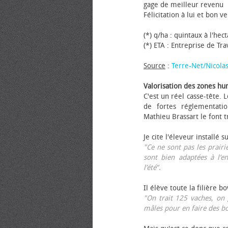
gage de meilleur revenu
Félicitation à lui et bon ve
(*) q/ha : quintaux à l'hec
(*) ETA : Entreprise de Tr
Source
:
Terre-Net/Nicola
Valorisation des zones hu
C'est un réel casse-tête.
de fortes réglementati
Mathieu Brassart le font t
Je cite l'éleveur installé s
"Ce ne sont pas les prairie
sont bien adaptées à l’e
l’été".
Il élève toute la filière b
"On trait 125 vaches, on 
mâles pour en faire des b