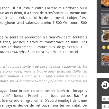
 Prodel. Il est installé entre Corrèze et Dordogne où il
, un an et demi, il a choisi de transformer lui même une
, 10 ha de Colza et 10 ha de tournesol. L'objectif est
éagineux ainsi valorisée atteint 1 500 €/t, contre 500
 de ce genre de production n'a rien d'évident. Toutefois
 triés, pressés à froid et transformés en huile. Les
eaux. Ce changement lui assure 30 % de gains en plus.
ivants : 44 q/ha (*) en colza, 32 q/ha en tournesol.
on est toujours content de faire de bons rendements. Ma
 économique, mais je trouve aussi gratifiant d’aller au
nsformation. À mon avis, il faut arrêter la course aux
tage sur la commercialisation pour mieux maîtriser ses
aysan bourrin que certains aiment à décrire lorsqu'ils
e ville", Romain Prodel a un beau cursus. Bac Pro
s licence pro en agronomie. D'abord employé dans une
tre paysan décide de retrouver son terroir natal. De