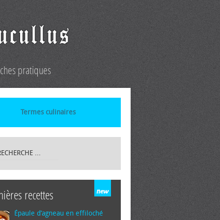
iches pratiques
Termes culinaires
nières recettes
Épaule d’agneau en effiloché