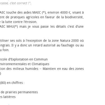
sse, c’est correct !"
.
EC touche des aides MAEC (*), environ 4000 €, visant à
t de pratiques agricoles en faveur de la biodiversité,
 la lutte contre l’érosion.
AEC MHU(*) mais je vous passe les détails c'est d'une
tiliser ses sols à l'exception de la zone Natura 2000 où
engrais. Il y a donc un retard autorisé au fauchage ou au
u foin.
icole d'Exploitation en Commun
nvironnementales et Climatiques
ion des milieux humides − Maintien en eau des zones
)
(80) en chiffres :
 de prairies permanentes
s laitières