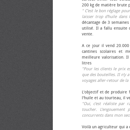
200 kg de matière brute p
" C’est le bon réglage pou
laisser trop d’huile dans 
décantage de 3 semaines 
utilisé. Il a fallu ensuit
vente.
A ce jour il vend 20.000 
cantines scolaires et 
meilleure valorisation. 
litres
"Pour les clients le prix 
que des bouteilles. II n’y a
voyages aller-retour de l
L'objectif et de produire
l'huile et au tourteau, il
"Oui, c’est réaliste pa
toucher. L’engouement p
concurrents dans mon sect
Voilà un agriculteur qui a