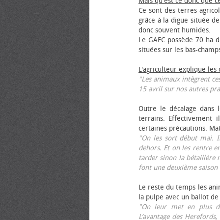
Mais qu'est ce donc que c
Ce sont des terres agrico
grâce à la digue située de
donc souvent humides.
Le GAEC possède 70 ha de
situées sur les bas-champ
L'agriculteur explique les
"Les animaux intègrent ces
15 avril sur nos autres pra
Outre le décalage dans l
terrains. Effectivement i
certaines précautions. Ma
"On les sort début mai. I
dehors. Et on les rentre e
tarder sinon la bétaillère 
font une deuxième saison 
Le reste du temps les anim
la pulpe avec un ballot de
"On leur met en plus de
L’avantage des Herefords,