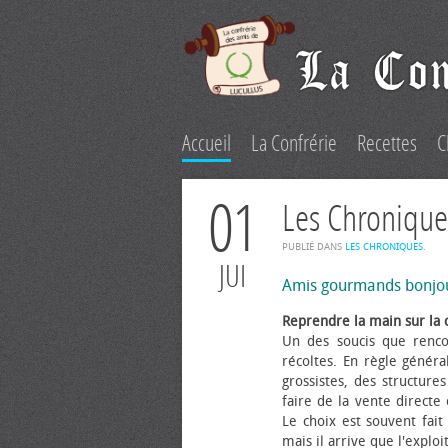
Accueil
La Confrérie
Recettes
C
01
Les Chronique
PUBLIÉ DANS
LES CHRONIQUES
.
JUI
Amis gourmands bonjo
Reprendre la main sur la 
Un des soucis que renco
récoltes. En règle généra
grossistes, des structure
faire de la vente directe
Le choix est souvent fait 
mais il arrive que l'explo