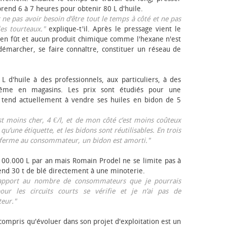
rend 6 à 7 heures pour obtenir 80 L d'huile.
r ne pas avoir besoin d’être tout le temps à côté et ne pas
les tourteaux."
explique-t'il. Après le pressage vient le
en fût et aucun produit chimique comme l'hexane n'est
e démarcher, se faire connaître, constituer un réseau de
L d'huile à des professionnels, aux particuliers, à des
même en magasins. Les prix sont étudiés pour une
Il tend actuellement à vendre ses huiles en bidon de 5
est moins cher, 4 €/l, et de mon côté c’est moins coûteux
 qu’une étiquette, et les bidons sont réutilisables. En trois
a ferme au consommateur, un bidon est amorti."
 100.000 L par an mais Romain Prodel ne se limite pas à
 vend 30 t de blé directement à une minoterie.
r rapport au nombre de consommateurs que je pourrais
our les circuits courts se vérifie et je n’ai pas de
eur."
 compris qu'évoluer dans son projet d'exploitation est un