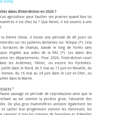
ne Scohy
lles dates d’interdiction en 2026 ?
'un agriculteur peut faucher ses prairies quand bon lui
anières il est chez lui ? Que Nenni, il est soumis à une
e.
 la même chose, il existe une période de 40 jours où
nterdits sur les jachères déclarées sur Telepac (*). Cela
x bordures de champs, bande le long de forêts sans
pon éligible aux aides de la PAC (*). Les dates des
elon les départements. Pour 2026, l’interdiction court
ns les Ardennes, l'Allier, ou encore les Pyrénées-
 juillet dans le Nord, du 5 mai au 13 juin en Moselle, du
 Vienne, du 16 mai au 24 juin dans le Loir-et-Cher, ou
uillet dans la Marne.
mesures
?
a faune sauvage en période de reproduction ainsi que la
 nichant au sol comme la perdrix grise, l'alouette des
blés. De plus gros mammifères utilisent également les
 et cacher leur progéniture comme les chevreuils, les
faut rajouter à cela les colonies de bourdons et d'abeilles