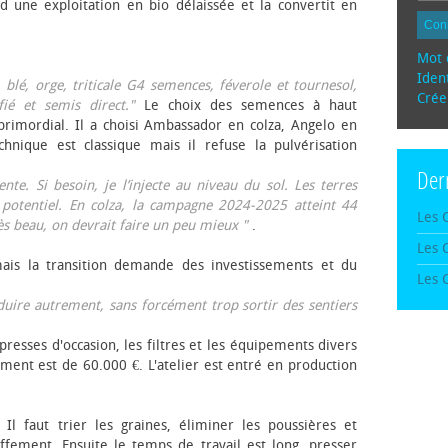
d une exploitation en bio délaissée et la convertit en
Con
Mot 
Ident
, blé, orge, triticale G4 semences, féverole et tournesol,
Crée
fié et semis direct."
Le choix des semences à haut
rimordial. Il a choisi Ambassador en colza, Angelo en
echnique est classique mais il refuse la pulvérisation
Der
te. Si besoin, je l’injecte au niveau du sol. Les terres
 potentiel. En colza, la campagne 2024-2025 atteint 44
Les 
rès beau, on devrait faire un peu mieux "
.
Les 
mais la transition demande des investissements et du
Les 
oduire autrement, sans forcément trop sortir des sentiers
presses d'occasion, les filtres et les équipements divers
ement est de 60.000 €. L'atelier est entré en production
 Il faut trier les graines, éliminer les poussières et
ffement. Ensuite le temps de travail est long, presser