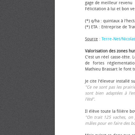
gage de meilleur revenu
Félicitation à lui et bon ve
(*) q/ha : quintaux à l'hec
(*) ETA : Entreprise de Tr
Source
:
Terre-Net/Nicola
Valorisation des zones hu
C'est un réel casse-tête.
de fortes réglementati
Mathieu Brassart le font t
Je cite l'éleveur installé s
"Ce ne sont pas les prairie
sont bien adaptées à l’e
l’été".
Il élève toute la filière b
"On trait 125 vaches, on 
mâles pour en faire des b