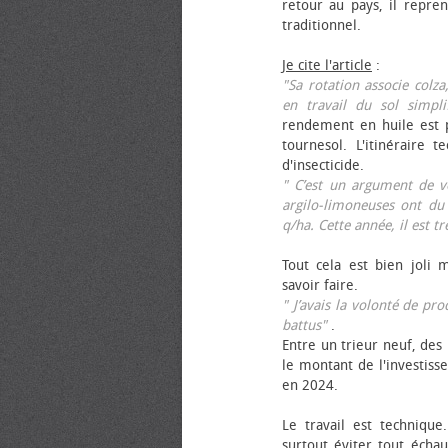
retour au pays, il repren
traditionnel.
Je cite l'article
:
"Sa rotation associe colza
en travail du sol simpli
rendement en huile est p
tournesol. L'itinéraire t
d'insecticide.
" C’est un argument de ven
argilo-limoneuses ont du
q/ha. Cette année, il est t
Tout cela est bien joli 
savoir faire.
" J’avais la volonté de pr
battus"
.
Entre un trieur neuf, des 
le montant de l'investiss
en 2024.
Le travail est technique.
surtout éviter tout échau