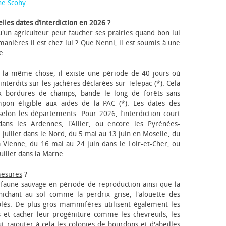
ne Scohy
lles dates d’interdiction en 2026 ?
'un agriculteur peut faucher ses prairies quand bon lui
anières il est chez lui ? Que Nenni, il est soumis à une
e.
 la même chose, il existe une période de 40 jours où
nterdits sur les jachères déclarées sur Telepac (*). Cela
x bordures de champs, bande le long de forêts sans
pon éligible aux aides de la PAC (*). Les dates des
elon les départements. Pour 2026, l’interdiction court
ns les Ardennes, l'Allier, ou encore les Pyrénées-
 juillet dans le Nord, du 5 mai au 13 juin en Moselle, du
 Vienne, du 16 mai au 24 juin dans le Loir-et-Cher, ou
uillet dans la Marne.
mesures
?
a faune sauvage en période de reproduction ainsi que la
 nichant au sol comme la perdrix grise, l'alouette des
blés. De plus gros mammifères utilisent également les
 et cacher leur progéniture comme les chevreuils, les
faut rajouter à cela les colonies de bourdons et d'abeilles