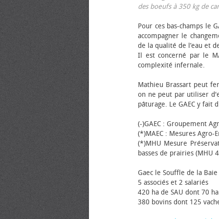
des bœufs à 350 kg de carca
Pour ces bas-champs le GA
accompagner le changemen
de la qualité de l’eau et de
Il est concerné par le M
complexité infernale.
Mathieu Brassart peut fer
on ne peut par utiliser d'
pâturage. Le GAEC y fait d
(-)GAEC : Groupement Agr
(*)MAEC : Mesures Agro-E
(*)MHU Mesure Préservat
basses de prairies (MHU 4
Gaec le Souffle de la Baie 
5 associés et 2 salariés
420 ha de SAU dont 70 ha
380 bovins dont 125 vache