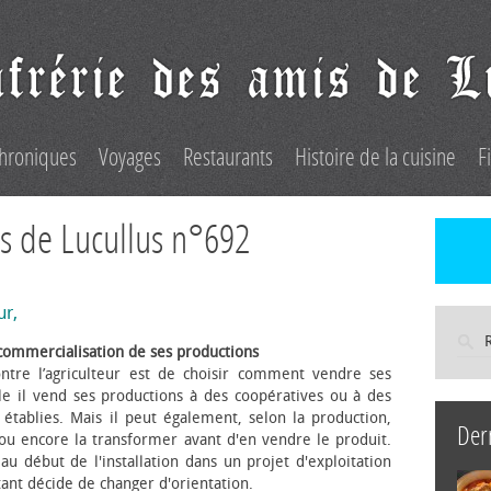
hroniques
Voyages
Restaurants
Histoire de la cuisine
F
s de Lucullus n°692
ur,
commercialisation de ses productions
ntre l’agriculteur est de choisir comment vendre ses
le il vend ses productions à des coopératives ou à des
s établies. Mais il peut également, selon la production,
Der
 ou encore la transformer avant d'en vendre le produit.
au début de l'installation dans un projet d'exploitation
itant décide de changer d'orientation.