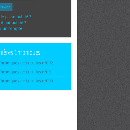
nexion
de passe oublié ?
ifiant oublié ?
r un compte
nières Chroniques
Chroniques de Lucullus n°692
Chroniques de Lucullus n°691
Chroniques de Lucullus n°690