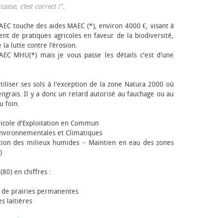
sse, c’est correct !"
.
EC touche des aides MAEC (*), environ 4000 €, visant à
t de pratiques agricoles en faveur de la biodiversité,
 la lutte contre l’érosion.
AEC MHU(*) mais je vous passe les détails c'est d'une
tiliser ses sols à l'exception de la zone Natura 2000 où
engrais. Il y a donc un retard autorisé au fauchage ou au
u foin.
icole d'Exploitation en Commun
nvironnementales et Climatiques
ion des milieux humides − Maintien en eau des zones
)
(80) en chiffres :
 de prairies permanentes
s laitières