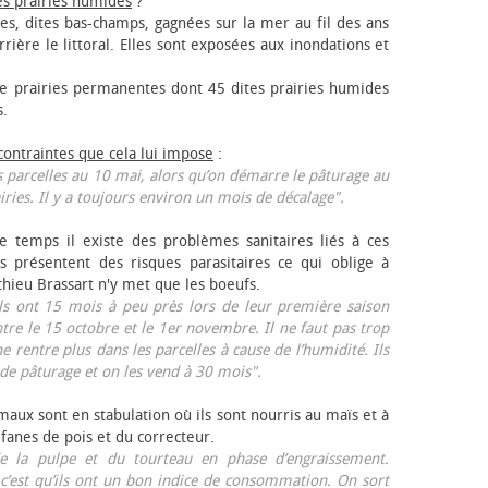
es prairies humides
?
les, dites bas-champs, gagnées sur la mer au fil des ans
rrière le littoral. Elles sont exposées aux inondations et
 prairies permanentes dont 45 dites prairies humides
s.
 contraintes que cela lui impose
:
 parcelles au 10 mai, alors qu’on démarre le pâturage au
iries. Il y a toujours environ un mois de décalage".
e temps il existe des problèmes sanitaires liés à ces
ls présentent des risques parasitaires ce qui oblige à
thieu Brassart n'y met que les bœufs.
ls ont 15 mois à peu près lors de leur première saison
ntre le 15 octobre et le 1er novembre. Il ne faut pas trop
ne rentre plus dans les parcelles à cause de l’humidité. Ils
de pâturage et on les vend à 30 mois".
aux sont en stabulation où ils sont nourris au maïs et à
 fanes de pois et du correcteur.
 la pulpe et du tourteau en phase d’engraissement.
 c’est qu’ils ont un bon indice de consommation. On sort