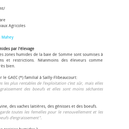
nt/
tare
avaux Agricoles
s Mahey
mides par l'élevage
 Les zones humides de la baie de Somme sont soumises à
ons et restrictions. Néanmoins des éleveurs comme
rès bien.
ur le GAEC (*) familial à Sailly-Flibeaucourt:
s les plus rentables de l’exploitation c’est sûr, mais elles
ngraissement des bœufs et elles sont moins séchantes
ovine, des vaches laitières, des génisses et des bœufs.
garde toutes les femelles pour le renouvellement et les
œufs d’engraissement".