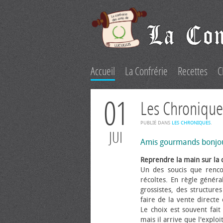
Accueil
La Confrérie
Recettes
C
01
Les Chronique
PUBLIÉ DANS
LES CHRONIQUES
.
JUI
Amis gourmands bonjo
Reprendre la main sur la 
Un des soucis que renco
récoltes. En règle généra
grossistes, des structure
faire de la vente directe
Le choix est souvent fait 
mais il arrive que l'explo