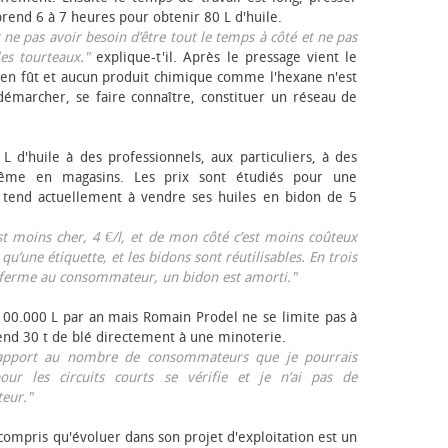
rend 6 à 7 heures pour obtenir 80 L d'huile.
r ne pas avoir besoin d’être tout le temps à côté et ne pas
les tourteaux."
explique-t'il. Après le pressage vient le
en fût et aucun produit chimique comme l'hexane n'est
e démarcher, se faire connaître, constituer un réseau de
L d'huile à des professionnels, aux particuliers, à des
même en magasins. Les prix sont étudiés pour une
Il tend actuellement à vendre ses huiles en bidon de 5
est moins cher, 4 €/l, et de mon côté c’est moins coûteux
 qu’une étiquette, et les bidons sont réutilisables. En trois
a ferme au consommateur, un bidon est amorti."
 100.000 L par an mais Romain Prodel ne se limite pas à
 vend 30 t de blé directement à une minoterie.
r rapport au nombre de consommateurs que je pourrais
our les circuits courts se vérifie et je n’ai pas de
eur."
 compris qu'évoluer dans son projet d'exploitation est un