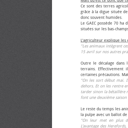
Mais qu'est ce donc que c
Ce sont des terres agrico
grâce à la digue située de
donc souvent humides.
Le GAEC possède 70 ha de
situées sur les bas-champ
L'agriculteur explique les
"Les animaux intègrent ces
15 avril sur nos autres pra
Outre le décalage dans l
terrains. Effectivement i
certaines précautions. Ma
"On les sort début mai. I
dehors. Et on les rentre e
tarder sinon la bétaillère 
font une deuxième saison 
Le reste du temps les anim
la pulpe avec un ballot de
"On leur met en plus de
L’avantage des Herefords,