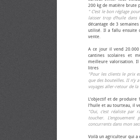
200 kg de matière brute p
" C’est le bon réglage pou
laisser trop d’huile dans 
décantage de 3 semaines 
utilisé. Il a fallu ensuit
vente.
A ce jour il vend 20.000 
cantines scolaires et 
meilleure valorisation. 
litres
"Pour les clients le prix 
que des bouteilles. II n’y a
voyages aller-retour de l
L'objectif et de produire
l'huile et au tourteau, il
"Oui, c’est réaliste pa
toucher. L’engouement p
concurrents dans mon sect
Voilà un agriculteur qui a