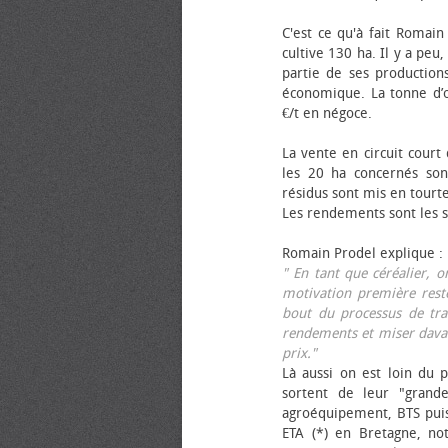
C'est ce qu'à fait Romain
cultive 130 ha. Il y a peu
partie de ses productions
économique. La tonne d’ol
€/t en négoce.
La vente en circuit court
les 20 ha concernés sont
résidus sont mis en tourt
Les rendements sont les su
Romain Prodel explique :
" En tant que céréalier, 
motivation première reste
bout du processus de tra
rendements et miser davan
prix."
Là aussi on est loin du p
sortent de leur "grand
agroéquipement, BTS pui
ETA (*) en Bretagne, no