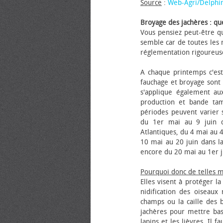
Source
:
Web-Agri/Delphi
Broyage des jachères : que
Vous pensiez peut-être qu
semble car de toutes les m
réglementation rigoureus
A chaque printemps c'est
fauchage et broyage sont i
s'applique également au
production et bande tam
périodes peuvent varier s
du 1er mai au 9 juin da
Atlantiques, du 4 mai au 4
10 mai au 20 juin dans la
encore du 20 mai au 1er j
Pourquoi donc de telles 
Elles visent à protéger l
nidification des oiseaux
champs ou la caille des 
jachères pour mettre bas
lapins et les lièvres. Il 