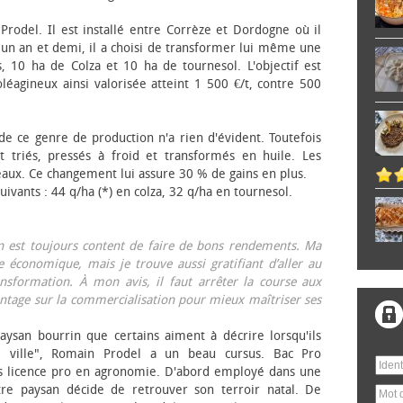
 Prodel. Il est installé entre Corrèze et Dordogne où il
, un an et demi, il a choisi de transformer lui même une
, 10 ha de Colza et 10 ha de tournesol. L'objectif est
éagineux ainsi valorisée atteint 1 500 €/t, contre 500
 de ce genre de production n'a rien d'évident. Toutefois
 triés, pressés à froid et transformés en huile. Les
eaux. Ce changement lui assure 30 % de gains en plus.
ivants : 44 q/ha (*) en colza, 32 q/ha en tournesol.
on est toujours content de faire de bons rendements. Ma
 économique, mais je trouve aussi gratifiant d’aller au
nsformation. À mon avis, il faut arrêter la course aux
tage sur la commercialisation pour mieux maîtriser ses
aysan bourrin que certains aiment à décrire lorsqu'ils
e ville", Romain Prodel a un beau cursus. Bac Pro
s licence pro en agronomie. D'abord employé dans une
tre paysan décide de retrouver son terroir natal. De