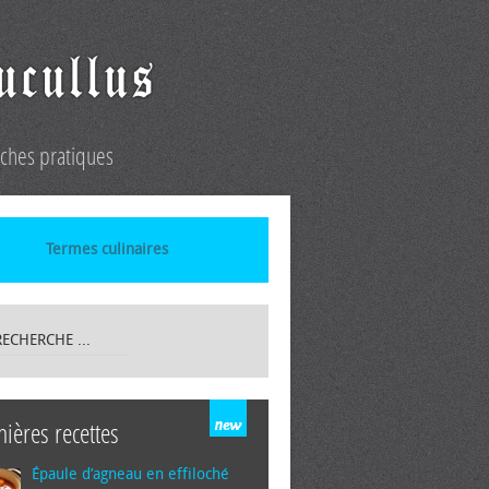
iches pratiques
Termes culinaires
nières recettes
Épaule d’agneau en effiloché