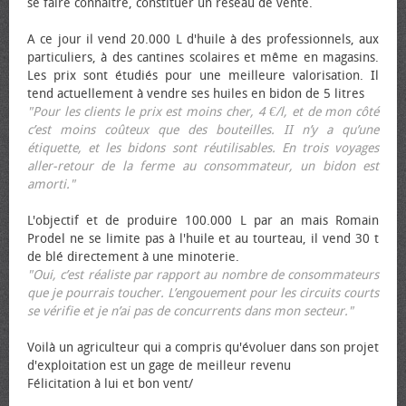
se faire connaître, constituer un réseau de vente.
A ce jour il vend 20.000 L d'huile à des professionnels, aux
particuliers, à des cantines scolaires et même en magasins.
Les prix sont étudiés pour une meilleure valorisation. Il
tend actuellement à vendre ses huiles en bidon de 5 litres
"Pour les clients le prix est moins cher, 4 €/l, et de mon côté
c’est moins coûteux que des bouteilles. II n’y a qu’une
étiquette, et les bidons sont réutilisables. En trois voyages
aller-retour de la ferme au consommateur, un bidon est
amorti."
L'objectif et de produire 100.000 L par an mais Romain
Prodel ne se limite pas à l'huile et au tourteau, il vend 30 t
de blé directement à une minoterie.
"Oui, c’est réaliste par rapport au nombre de consommateurs
que je pourrais toucher. L’engouement pour les circuits courts
se vérifie et je n’ai pas de concurrents dans mon secteur."
Voilà un agriculteur qui a compris qu'évoluer dans son projet
d'exploitation est un gage de meilleur revenu
Félicitation à lui et bon vent/