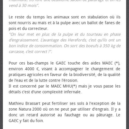
vend à 30 mois".
Le reste du temps les animaux sont en stabulation où ils
sont nourris au maïs et à la pulpe avec un ballot de fanes de
pois et du correcteur.
"On leur met en plus de la pulpe et du tourteau en phase
d’engraissement. L’avantage des Herefords, c’est qu’ils ont un
bon indice de consommation. On sort des bœufs à 350 kg de
carcasse, c’est correct !"
.
Pour ces bas-champs le GAEC touche des aides MAEC (*),
environ 4000 €, visant à accompagner le changement de
pratiques agricoles en faveur de la biodiversité, de la qualité
de l’eau et de la lutte contre l’érosion.
Il est concerné par le MAEC MHU(*) mais je vous passe les
détails c'est d'une complexité infernale.
Mathieu Brassart peut fertiliser ses sols à l'exception de la
zone Natura 2000 où on ne peut par utiliser d'engrais. Il y a
donc un retard autorisé au fauchage ou au pâturage. Le
GAEC y fait du foin.