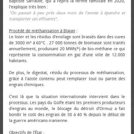
Baptiste Sarraute, qui a repris la ferme familiale en 2020,
l'explique très bien :
"On passait à peu près deux mois de l'année à épandre et
transporter ces effluents"
.
Procédé de méthanisation à Blajan
:
Le lisier et les résidus d'ensilage sont brassés dans des cuves
de 3000 m³ à 60°C . 27 000 tonnes de biomasse sont traités
annuellement, produisant 20 MWh(*) de bio-méthane ce qui
représente la consommation en gaz d'une ville de 12.000
habitants.
De plus, le digestat, résidu du processus de méthanisation,
grâce à l'azote contenu peut remplacer tout ou partie des
engrais chimiques.
C'est là que la situation internationale intervient dans le
processus. Les pays du Golfe étant les premiers producteurs
d'engrais au monde, le blocage du détroit d'Ormuz a fait
bondir le coût des engrais de 30 à 40 % depuis le début de
la guerre américano-iranienne.
Objectifs de l’État
: