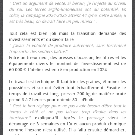
" C’est un argument de vente. Si besoin, je l’injecte au niveau
du sol. Les terres argilo-limoneuses ont du potentiel. En
colza, la campagne 2024-2025 atteint 44 q/ha. Cette année, il
est très beau, on devrait faire un peu mieux "
.
Tout cela est bien joli mais la transition demande des
investissements et du savoir faire.
" J’avais la volonté de produire autrement, sans forcément
trop sortir des sentiers battus"
.
Entre un trieur neuf, des presses d'occasion, les filtres et les
équipements divers le montant de l'investissement est de
60.000 €. L'atelier est entré en production en 2024.
Le travail est technique. Il faut trier les graines, éliminer les
poussières et surtout éviter tout échauffement. Ensuite le
temps de travail est long, presser 200 kg de matière brute
prend 6 à 7 heures pour obtenir 80 L d'huile.
" C’est le bon réglage pour ne pas avoir besoin d’être tout le
temps à côté et ne pas laisser trop d’huile dans les
tourteaux."
explique-t'il. Après le pressage vient le
décantage de 3 semaines en fût et aucun produit chimique
comme l'hexane n'est utilisé. Il a fallu ensuite démarcher,