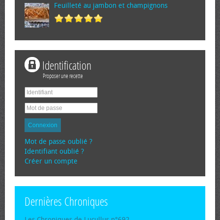
Feuilleté au jambon et champignons
Identification
Proposer une recette
Connexion
Mot de passe oublié ?
Identifiant oublié ?
Créer un compte
Dernières Chroniques
Les Chroniques de Lucullus n°692