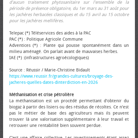
d'aucun traitement phytosanitaire sur l'ensemble de la
période de présence obligatoire, du 1er mars au 31 août pour
les jachères herbacées classiques et du 15 avril au 15 octobre
pour les jachères mellifères.
Telepac (*) Téléservices des aides à la PAC
PAC (*) : Politique Agricole Commune
Adventices (*) : Plante qui pousse spontanément dans un
milieu aménagé. On parlait avant de mauvaises herbes.
IAE (*) :(infrastructures agroécologiques)
Source : Réussir / Marie-Christine Bidault
https://www.reussir.fr/grandes-cultures/broyage-des-
jacheres-quelles-dates-dinterdiction-en-2026
Méthanisation et crise pétrolière
La méthanisation est un procédé permettant d'obtenir du
biogaz à partir des lisiers ou des résidus de récoltes. Ce n'est
pas le métier de base des agriculteurs mais ils peuvent
trouver là une valorisation supplémentaire à leur travail et
retrouver une rentabilité bien souvent perdue.
C'est une affaire collective. Les investissements étant assez