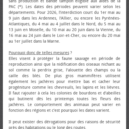
sans production et bande tampon éligible aux aides de la
PAC (*). Les dates des périodes peuvent varier selon les
départements. Pour 2026, l’interdiction court du 1er mai au
9 juin dans les Ardennes, l'Allier, ou encore les Pyrénées-
Atlantiques, du 4 mai au 4 juillet dans le Nord, du 5 mai au
13 juin en Moselle, du 10 mai au 20 juin dans la Vienne, du
16 mai au 24 juin dans le Loir-et-Cher, ou encore du 20 mai
au 1er juillet dans la Marne.
Pourquoi donc de telles mesures
?
Elles visent à protéger la faune sauvage en période de
reproduction ainsi que la nidification des oiseaux nichant au
sol comme la perdrix grise, l'alouette des champs ou la
caille des blés. De plus gros mammifères utilisent
également les jachères pour mettre bas et cacher leur
progéniture comme les chevreuils, les lapins et les lièvres.
Il faut rajouter à cela les colonies de bourdons et d'abeilles
qui butinent dès les printemps toutes les fleurs des
jachères. Le comportement des animaux peut varier en
fonction des régions et c'est pourquoi les dates varient.
Il peut exister des dérogations pour des raisons de sécurité
près des habitations ou le long des routes.