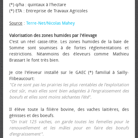
(*) q/ha : quintaux à l'hectare
(*) ETA : Entreprise de Travaux Agricoles
Source
:
Terre-Net/Nicolas Mahey
Valorisation des zones humides par l'élevage
C'est un réel casse-tête. Les zones humides de la baie de
Somme sont soumises à de fortes réglementations et
restrictions. Néanmoins des éleveurs comme Mathieu
Brassart le font très bien.
Je cite l'éleveur installé sur le GAEC (*) familial à Sailly-
Flibeaucourt:
"Ce ne sont pas les prairies les plus rentables de l’exploitation
c’est sûr, mais elles sont bien adaptées à l’engraissement des
bœufs et elles sont moins séchantes l’été".
Il élève toute la filière bovine, des vaches laitières, des
génisses et des bœufs.
"On trait 125 vaches, on garde toutes les femelles pour le
renouvellement et les mâles pour en faire des bœufs
d’engraissement".