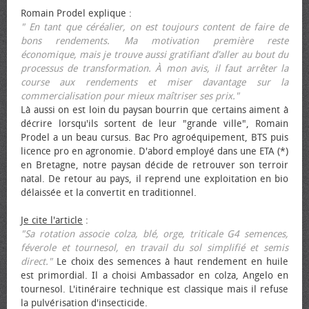
Romain Prodel explique :
" En tant que céréalier, on est toujours content de faire de
bons rendements. Ma motivation première reste
économique, mais je trouve aussi gratifiant d’aller au bout du
processus de transformation. À mon avis, il faut arrêter la
course aux rendements et miser davantage sur la
commercialisation pour mieux maîtriser ses prix."
Là aussi on est loin du paysan bourrin que certains aiment à
décrire lorsqu'ils sortent de leur "grande ville", Romain
Prodel a un beau cursus. Bac Pro agroéquipement, BTS puis
licence pro en agronomie. D'abord employé dans une ETA (*)
en Bretagne, notre paysan décide de retrouver son terroir
natal. De retour au pays, il reprend une exploitation en bio
délaissée et la convertit en traditionnel.
Je cite l'article
:
"Sa rotation associe colza, blé, orge, triticale G4 semences,
féverole et tournesol, en travail du sol simplifié et semis
direct."
Le choix des semences à haut rendement en huile
est primordial. Il a choisi Ambassador en colza, Angelo en
tournesol. L'itinéraire technique est classique mais il refuse
la pulvérisation d'insecticide.