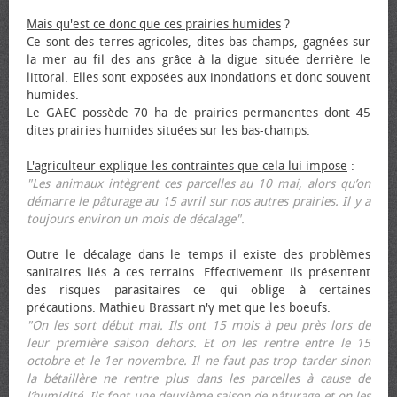
Mais qu'est ce donc que ces prairies humides
?
Ce sont des terres agricoles, dites bas-champs, gagnées sur
la mer au fil des ans grâce à la digue située derrière le
littoral. Elles sont exposées aux inondations et donc souvent
humides.
Le GAEC possède 70 ha de prairies permanentes dont 45
dites prairies humides situées sur les bas-champs.
L'agriculteur explique les contraintes que cela lui impose
:
"Les animaux intègrent ces parcelles au 10 mai, alors qu’on
démarre le pâturage au 15 avril sur nos autres prairies. Il y a
toujours environ un mois de décalage".
Outre le décalage dans le temps il existe des problèmes
sanitaires liés à ces terrains. Effectivement ils présentent
des risques parasitaires ce qui oblige à certaines
précautions. Mathieu Brassart n'y met que les bœufs.
"On les sort début mai. Ils ont 15 mois à peu près lors de
leur première saison dehors. Et on les rentre entre le 15
octobre et le 1er novembre. Il ne faut pas trop tarder sinon
la bétaillère ne rentre plus dans les parcelles à cause de
l’humidité. Ils font une deuxième saison de pâturage et on les