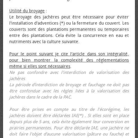
Utilité du broyage
:
Le broyage des jachères peut être nécessaire pour éviter
l'installation d'adventices (*) ou la fermeture du couvert. Les
couverts sont des plantations permanentes ou temporaires
entre des plantations. Cela évite la concurrence en eau et
nutriments avec la culture suivante.
Pour le point suivant je cite l'article dans son intégralité,
pour bien montrer la complexité des réglementations
même si elles sont nécessaires
.
Ne pas confondre avec l'interdiction de valorisation des
jachères
La période d’interdiction de broyage et fauchage ne doit pas
être confondue avec les règles liées à la valorisation des
jachères dans le cadre de la PAC.
Pour être prises en compte au titre de l'écorégime, les
jachères doivent être déclarées IAE(*) . Si elles sont en place
depuis plus de 5 ans, cela évite également leur conversion en
prairies permanentes. Pour être déclarée IAE, une jachère ne
doit faire l'objet d’aucune valorisation (pâture ou fauche) et