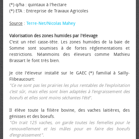
(*) q/ha : quintaux à l'hectare
(*) ETA : Entreprise de Travaux Agricoles
Source
:
Terre-Net/Nicolas Mahey
Valorisation des zones humides par l'élevage
C'est un réel casse-tête. Les zones humides de la baie de
Somme sont soumises à de fortes réglementations et
restrictions. Néanmoins des éleveurs comme Mathieu
Brassart le font très bien.
Je cite l'éleveur installé sur le GAEC (*) familial à Sailly-
Flibeaucourt:
"Ce ne sont pas les prairies les plus rentables de l’exploitation
c’est sûr, mais elles sont bien adaptées à l’engraissement des
bœufs et elles sont moins séchantes l’été".
Il élève toute la filière bovine, des vaches laitières, des
génisses et des bœufs.
"On trait 125 vaches, on garde toutes les femelles pour le
renouvellement et les mâles pour en faire des bœufs
d’engraissement".