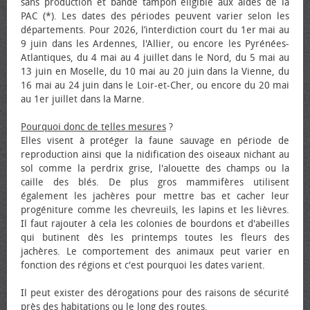
sans production et bande tampon éligible aux aides de la
PAC (*). Les dates des périodes peuvent varier selon les
départements. Pour 2026, l’interdiction court du 1er mai au
9 juin dans les Ardennes, l'Allier, ou encore les Pyrénées-
Atlantiques, du 4 mai au 4 juillet dans le Nord, du 5 mai au
13 juin en Moselle, du 10 mai au 20 juin dans la Vienne, du
16 mai au 24 juin dans le Loir-et-Cher, ou encore du 20 mai
au 1er juillet dans la Marne.
Pourquoi donc de telles mesures
?
Elles visent à protéger la faune sauvage en période de
reproduction ainsi que la nidification des oiseaux nichant au
sol comme la perdrix grise, l'alouette des champs ou la
caille des blés. De plus gros mammifères utilisent
également les jachères pour mettre bas et cacher leur
progéniture comme les chevreuils, les lapins et les lièvres.
Il faut rajouter à cela les colonies de bourdons et d'abeilles
qui butinent dès les printemps toutes les fleurs des
jachères. Le comportement des animaux peut varier en
fonction des régions et c'est pourquoi les dates varient.
Il peut exister des dérogations pour des raisons de sécurité
près des habitations ou le long des routes.