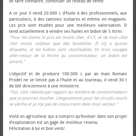
se faire connaître, constituer un réseau de vente.
A ce jour il vend 20.000 L d'huile à des professionnels, aux
particuliers, à des cantines scolaires et même en magasins.
Les prix sont étudiés pour une meilleure valorisation. Il
tend actuellement à vendre ses huiles en bidon de 5 litres
"Pour les clients le prix est moins cher, 4 €/l, et de mon côté
c’est moins coûteux que des bouteilles. II n’y a qu’une
étiquette, et les bidons sont réutilisables. En trois voyages
aller-retour de la ferme au consommateur, un bidon est
amorti."
L'objectif et de produire 100.000 L par an mais Romain
Prodel ne se limite pas à l'huile et au tourteau, il vend 30 t
de blé directement à une minoterie.
"Oui, c’est réaliste par rapport au nombre de consommateurs
que je pourrais toucher. L’engouement pour les circuits courts
se vérifie et je n’ai pas de concurrents dans mon secteur."
Voilà un agriculteur qui a compris qu'évoluer dans son projet
d'exploitation est un gage de meilleur revenu
Félicitation à lui et bon vent/