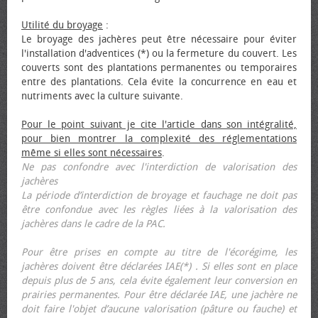
Utilité du broyage
:
Le broyage des jachères peut être nécessaire pour éviter
l'installation d'adventices (*) ou la fermeture du couvert. Les
couverts sont des plantations permanentes ou temporaires
entre des plantations. Cela évite la concurrence en eau et
nutriments avec la culture suivante.
Pour le point suivant je cite l'article dans son intégralité,
pour bien montrer la complexité des réglementations
même si elles sont nécessaires
.
Ne pas confondre avec l'interdiction de valorisation des
jachères
La période d’interdiction de broyage et fauchage ne doit pas
être confondue avec les règles liées à la valorisation des
jachères dans le cadre de la PAC.
Pour être prises en compte au titre de l'écorégime, les
jachères doivent être déclarées IAE(*) . Si elles sont en place
depuis plus de 5 ans, cela évite également leur conversion en
prairies permanentes. Pour être déclarée IAE, une jachère ne
doit faire l'objet d’aucune valorisation (pâture ou fauche) et