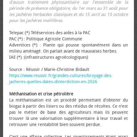
d'aucun traitement phytosanitaire sur l'ensemble de la
période de présence obligatoire, du 1er mars au 31 août pour
les jachères herbacées classiques et du 15 avril au 15 octobre
pour les jachères mellifères.
Telepac (*) Téléservices des aides à la PAC
PAC (*) : Politique Agricole Commune
Adventices (*) : Plante qui pousse spontanément dans un
milieu aménagé. On parlait avant de mauvaises herbes.
IAE (*) :(infrastructures agroécologiques)
Source : Réussir / Marie-Christine Bidault
https://www.reussir.fr/grandes-cultures/broyage-des-
jacheres-quelles-dates-dinterdiction-en-2026
Méthanisation et crise pétrolière
La méthanisation est un procédé permettant d'obtenir du
biogaz à partir des lisiers ou des résidus de récoltes. Ce n'est
pas le métier de base des agriculteurs mais ils peuvent
trouver là une valorisation supplémentaire à leur travail et
retrouver une rentabilité bien souvent perdue.
C'est une affaire collective. Les investissements étant assez