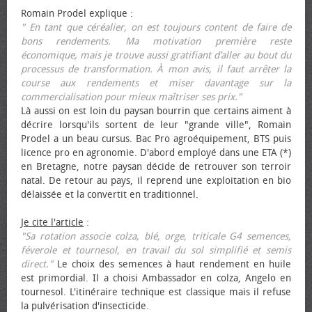
Romain Prodel explique :
" En tant que céréalier, on est toujours content de faire de
bons rendements. Ma motivation première reste
économique, mais je trouve aussi gratifiant d’aller au bout du
processus de transformation. À mon avis, il faut arrêter la
course aux rendements et miser davantage sur la
commercialisation pour mieux maîtriser ses prix."
Là aussi on est loin du paysan bourrin que certains aiment à
décrire lorsqu'ils sortent de leur "grande ville", Romain
Prodel a un beau cursus. Bac Pro agroéquipement, BTS puis
licence pro en agronomie. D'abord employé dans une ETA (*)
en Bretagne, notre paysan décide de retrouver son terroir
natal. De retour au pays, il reprend une exploitation en bio
délaissée et la convertit en traditionnel.
Je cite l'article
:
"Sa rotation associe colza, blé, orge, triticale G4 semences,
féverole et tournesol, en travail du sol simplifié et semis
direct."
Le choix des semences à haut rendement en huile
est primordial. Il a choisi Ambassador en colza, Angelo en
tournesol. L'itinéraire technique est classique mais il refuse
la pulvérisation d'insecticide.