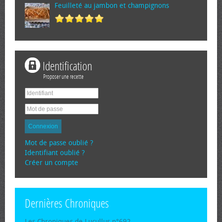
Feuilleté au jambon et champignons
Identification
Proposer une recette
Connexion
Mot de passe oublié ?
Identifiant oublié ?
Créer un compte
Dernières Chroniques
Les Chroniques de Lucullus n°692