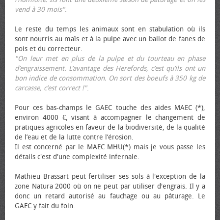
vend à 30 mois".
Le reste du temps les animaux sont en stabulation où ils
sont nourris au maïs et à la pulpe avec un ballot de fanes de
pois et du correcteur.
"On leur met en plus de la pulpe et du tourteau en phase
d’engraissement. L’avantage des Herefords, c’est qu’ils ont un
bon indice de consommation. On sort des bœufs à 350 kg de
carcasse, c’est correct !"
.
Pour ces bas-champs le GAEC touche des aides MAEC (*),
environ 4000 €, visant à accompagner le changement de
pratiques agricoles en faveur de la biodiversité, de la qualité
de l’eau et de la lutte contre l’érosion.
Il est concerné par le MAEC MHU(*) mais je vous passe les
détails c'est d'une complexité infernale.
Mathieu Brassart peut fertiliser ses sols à l'exception de la
zone Natura 2000 où on ne peut par utiliser d'engrais. Il y a
donc un retard autorisé au fauchage ou au pâturage. Le
GAEC y fait du foin.