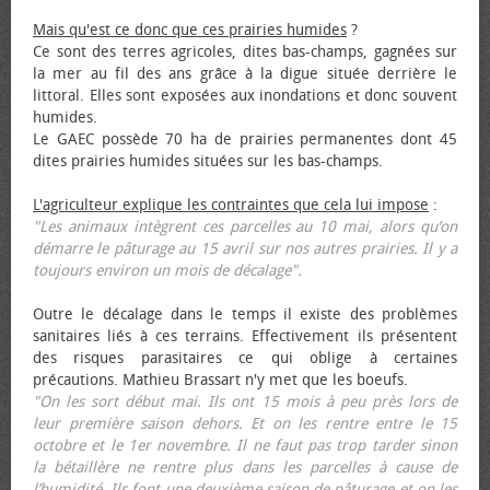
Mais qu'est ce donc que ces prairies humides
?
Ce sont des terres agricoles, dites bas-champs, gagnées sur
la mer au fil des ans grâce à la digue située derrière le
littoral. Elles sont exposées aux inondations et donc souvent
humides.
Le GAEC possède 70 ha de prairies permanentes dont 45
dites prairies humides situées sur les bas-champs.
L'agriculteur explique les contraintes que cela lui impose
:
"Les animaux intègrent ces parcelles au 10 mai, alors qu’on
démarre le pâturage au 15 avril sur nos autres prairies. Il y a
toujours environ un mois de décalage".
Outre le décalage dans le temps il existe des problèmes
sanitaires liés à ces terrains. Effectivement ils présentent
des risques parasitaires ce qui oblige à certaines
précautions. Mathieu Brassart n'y met que les bœufs.
"On les sort début mai. Ils ont 15 mois à peu près lors de
leur première saison dehors. Et on les rentre entre le 15
octobre et le 1er novembre. Il ne faut pas trop tarder sinon
la bétaillère ne rentre plus dans les parcelles à cause de
l’humidité. Ils font une deuxième saison de pâturage et on les