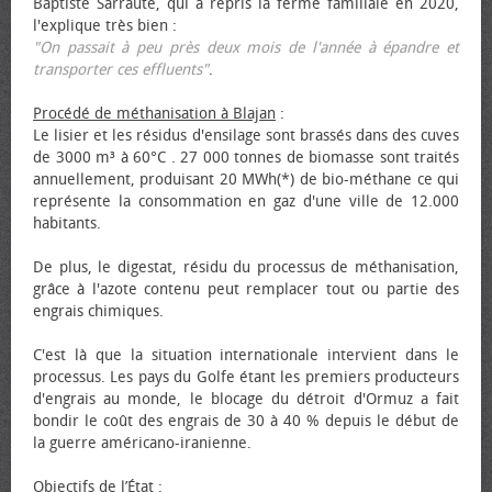
Baptiste Sarraute, qui a repris la ferme familiale en 2020,
l'explique très bien :
"On passait à peu près deux mois de l'année à épandre et
transporter ces effluents"
.
Procédé de méthanisation à Blajan
:
Le lisier et les résidus d'ensilage sont brassés dans des cuves
de 3000 m³ à 60°C . 27 000 tonnes de biomasse sont traités
annuellement, produisant 20 MWh(*) de bio-méthane ce qui
représente la consommation en gaz d'une ville de 12.000
habitants.
De plus, le digestat, résidu du processus de méthanisation,
grâce à l'azote contenu peut remplacer tout ou partie des
engrais chimiques.
C'est là que la situation internationale intervient dans le
processus. Les pays du Golfe étant les premiers producteurs
d'engrais au monde, le blocage du détroit d'Ormuz a fait
bondir le coût des engrais de 30 à 40 % depuis le début de
la guerre américano-iranienne.
Objectifs de l’État
: