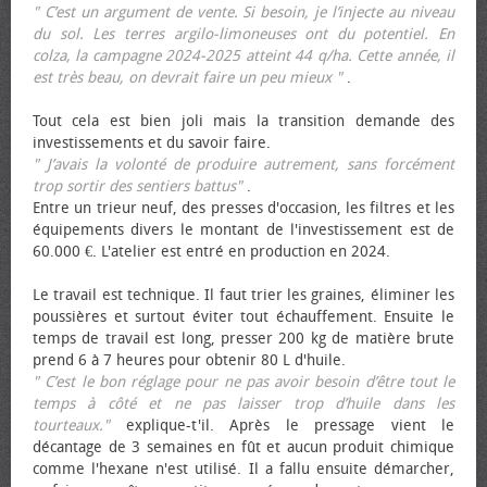
" C’est un argument de vente. Si besoin, je l’injecte au niveau
du sol. Les terres argilo-limoneuses ont du potentiel. En
colza, la campagne 2024-2025 atteint 44 q/ha. Cette année, il
est très beau, on devrait faire un peu mieux "
.
Tout cela est bien joli mais la transition demande des
investissements et du savoir faire.
" J’avais la volonté de produire autrement, sans forcément
trop sortir des sentiers battus"
.
Entre un trieur neuf, des presses d'occasion, les filtres et les
équipements divers le montant de l'investissement est de
60.000 €. L'atelier est entré en production en 2024.
Le travail est technique. Il faut trier les graines, éliminer les
poussières et surtout éviter tout échauffement. Ensuite le
temps de travail est long, presser 200 kg de matière brute
prend 6 à 7 heures pour obtenir 80 L d'huile.
" C’est le bon réglage pour ne pas avoir besoin d’être tout le
temps à côté et ne pas laisser trop d’huile dans les
tourteaux."
explique-t'il. Après le pressage vient le
décantage de 3 semaines en fût et aucun produit chimique
comme l'hexane n'est utilisé. Il a fallu ensuite démarcher,