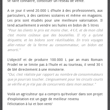
se faire connaître, constituer un réseau de vente.
A ce jour il vend 20.000 L d'huile à des professionnels, aux
particuliers, à des cantines scolaires et même en magasins.
Les prix sont étudiés pour une meilleure valorisation. Il
tend actuellement à vendre ses huiles en bidon de 5 litres
"Pour les clients le prix est moins cher, 4 €/l, et de mon côté
c’est moins coûteux que des bouteilles. II n’y a qu’une
étiquette, et les bidons sont réutilisables. En trois voyages
aller-retour de la ferme au consommateur, un bidon est
amorti."
L'objectif et de produire 100.000 L par an mais Romain
Prodel ne se limite pas à l'huile et au tourteau, il vend 30 t
de blé directement à une minoterie.
"Oui, c’est réaliste par rapport au nombre de consommateurs
que je pourrais toucher. L’engouement pour les circuits courts
se vérifie et je n’ai pas de concurrents dans mon secteur."
Voilà un agriculteur qui a compris qu'évoluer dans son projet
d'exploitation est un gage de meilleur revenu
Félicitation à lui et bon vent/