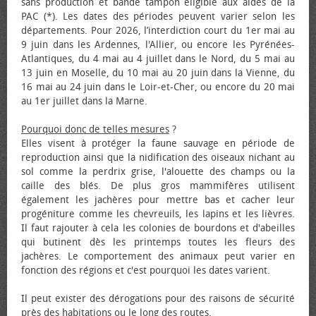
sans production et bande tampon éligible aux aides de la
PAC (*). Les dates des périodes peuvent varier selon les
départements. Pour 2026, l’interdiction court du 1er mai au
9 juin dans les Ardennes, l'Allier, ou encore les Pyrénées-
Atlantiques, du 4 mai au 4 juillet dans le Nord, du 5 mai au
13 juin en Moselle, du 10 mai au 20 juin dans la Vienne, du
16 mai au 24 juin dans le Loir-et-Cher, ou encore du 20 mai
au 1er juillet dans la Marne.
Pourquoi donc de telles mesures
?
Elles visent à protéger la faune sauvage en période de
reproduction ainsi que la nidification des oiseaux nichant au
sol comme la perdrix grise, l'alouette des champs ou la
caille des blés. De plus gros mammifères utilisent
également les jachères pour mettre bas et cacher leur
progéniture comme les chevreuils, les lapins et les lièvres.
Il faut rajouter à cela les colonies de bourdons et d'abeilles
qui butinent dès les printemps toutes les fleurs des
jachères. Le comportement des animaux peut varier en
fonction des régions et c'est pourquoi les dates varient.
Il peut exister des dérogations pour des raisons de sécurité
près des habitations ou le long des routes.