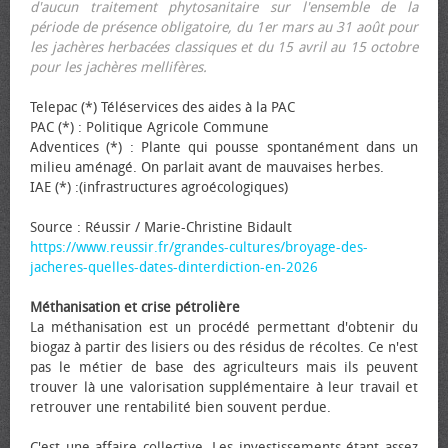
d'aucun traitement phytosanitaire sur l'ensemble de la
période de présence obligatoire, du 1er mars au 31 août pour
les jachères herbacées classiques et du 15 avril au 15 octobre
pour les jachères mellifères.
Telepac (*) Téléservices des aides à la PAC
PAC (*) : Politique Agricole Commune
Adventices (*) : Plante qui pousse spontanément dans un
milieu aménagé. On parlait avant de mauvaises herbes.
IAE (*) :(infrastructures agroécologiques)
Source : Réussir / Marie-Christine Bidault
https://www.reussir.fr/grandes-cultures/broyage-des-
jacheres-quelles-dates-dinterdiction-en-2026
Méthanisation et crise pétrolière
La méthanisation est un procédé permettant d'obtenir du
biogaz à partir des lisiers ou des résidus de récoltes. Ce n'est
pas le métier de base des agriculteurs mais ils peuvent
trouver là une valorisation supplémentaire à leur travail et
retrouver une rentabilité bien souvent perdue.
C'est une affaire collective. Les investissements étant assez