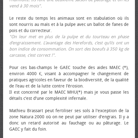
vend à 30 mois".
Le reste du temps les animaux sont en stabulation où ils
sont nourris au maïs et à la pulpe avec un ballot de fanes de
pois et du correcteur.
"On leur met en plus de la pulpe et du tourteau en phase
d’engraissement. L’avantage des Herefords, c’est qu’ils ont un
bon indice de consommation. On sort des bœufs à 350 kg de
carcasse, c’est correct !"
.
Pour ces bas-champs le GAEC touche des aides MAEC (*),
environ 4000 €, visant à accompagner le changement de
pratiques agricoles en faveur de la biodiversité, de la qualité
de l’eau et de la lutte contre l’érosion.
Il est concerné par le MAEC MHU(*) mais je vous passe les
détails c'est d'une complexité infernale.
Mathieu Brassart peut fertiliser ses sols à l'exception de la
zone Natura 2000 où on ne peut par utiliser d'engrais. Il y a
donc un retard autorisé au fauchage ou au pâturage. Le
GAEC y fait du foin.