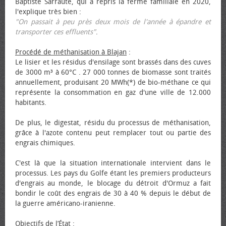
Baptiste Sarraute, qui a repris la ferme familiale en 2020,
l'explique très bien :
"On passait à peu près deux mois de l'année à épandre et
transporter ces effluents"
.
Procédé de méthanisation à Blajan
:
Le lisier et les résidus d'ensilage sont brassés dans des cuves
de 3000 m³ à 60°C . 27 000 tonnes de biomasse sont traités
annuellement, produisant 20 MWh(*) de bio-méthane ce qui
représente la consommation en gaz d'une ville de 12.000
habitants.
De plus, le digestat, résidu du processus de méthanisation,
grâce à l'azote contenu peut remplacer tout ou partie des
engrais chimiques.
C'est là que la situation internationale intervient dans le
processus. Les pays du Golfe étant les premiers producteurs
d'engrais au monde, le blocage du détroit d'Ormuz a fait
bondir le coût des engrais de 30 à 40 % depuis le début de
la guerre américano-iranienne.
Objectifs de l’État
: