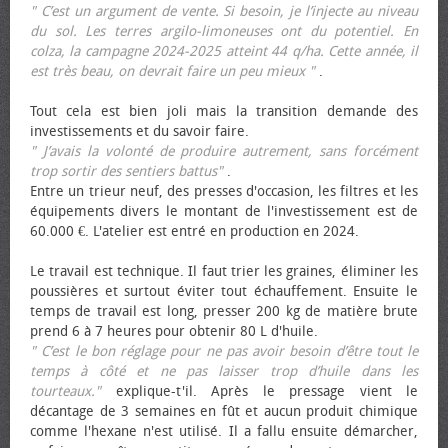
" C’est un argument de vente. Si besoin, je l’injecte au niveau
du sol. Les terres argilo-limoneuses ont du potentiel. En
colza, la campagne 2024-2025 atteint 44 q/ha. Cette année, il
est très beau, on devrait faire un peu mieux "
.
Tout cela est bien joli mais la transition demande des
investissements et du savoir faire.
" J’avais la volonté de produire autrement, sans forcément
trop sortir des sentiers battus"
.
Entre un trieur neuf, des presses d'occasion, les filtres et les
équipements divers le montant de l'investissement est de
60.000 €. L'atelier est entré en production en 2024.
Le travail est technique. Il faut trier les graines, éliminer les
poussières et surtout éviter tout échauffement. Ensuite le
temps de travail est long, presser 200 kg de matière brute
prend 6 à 7 heures pour obtenir 80 L d'huile.
" C’est le bon réglage pour ne pas avoir besoin d’être tout le
temps à côté et ne pas laisser trop d’huile dans les
tourteaux."
explique-t'il. Après le pressage vient le
décantage de 3 semaines en fût et aucun produit chimique
comme l'hexane n'est utilisé. Il a fallu ensuite démarcher,