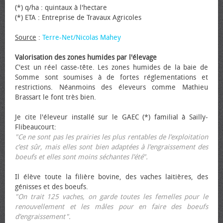
(*) q/ha : quintaux à l'hectare
(*) ETA : Entreprise de Travaux Agricoles
Source
:
Terre-Net/Nicolas Mahey
Valorisation des zones humides par l'élevage
C'est un réel casse-tête. Les zones humides de la baie de
Somme sont soumises à de fortes réglementations et
restrictions. Néanmoins des éleveurs comme Mathieu
Brassart le font très bien.
Je cite l'éleveur installé sur le GAEC (*) familial à Sailly-
Flibeaucourt:
"Ce ne sont pas les prairies les plus rentables de l’exploitation
c’est sûr, mais elles sont bien adaptées à l’engraissement des
bœufs et elles sont moins séchantes l’été".
Il élève toute la filière bovine, des vaches laitières, des
génisses et des bœufs.
"On trait 125 vaches, on garde toutes les femelles pour le
renouvellement et les mâles pour en faire des bœufs
d’engraissement".