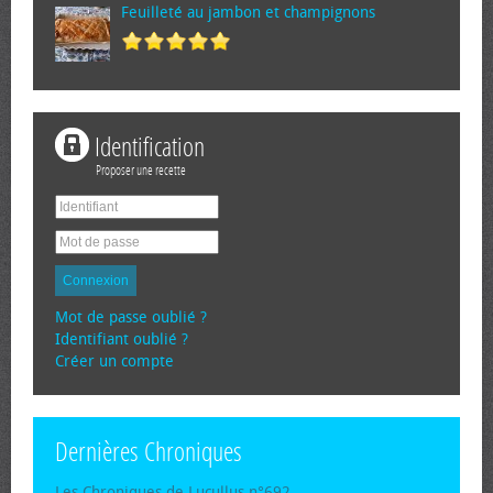
Feuilleté au jambon et champignons
Identification
Proposer une recette
Connexion
Mot de passe oublié ?
Identifiant oublié ?
Créer un compte
Dernières Chroniques
Les Chroniques de Lucullus n°692