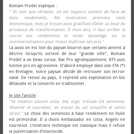
Romain Prodel explique :
" En tant que céréalier, on est toujours content de faire de
bons rendements. Ma motivation première reste
économique, mais je trouve aussi gratifiant d’aller au bout du
processus de transformation. À mon avis, il faut arrêter la
course aux rendements et miser davantage sur la
commercialisation pour mieux maîtriser ses prix."
Là aussi on est loin du paysan bourrin que certains aiment à
décrire lorsqu'ils sortent de leur "grande ville", Romain
Prodel a un beau cursus. Bac Pro agroéquipement, BTS puis
licence pro en agronomie. D'abord employé dans une ETA (*)
en Bretagne, notre paysan décide de retrouver son terroir
natal. De retour au pays, il reprend une exploitation en bio
délaissée et la convertit en traditionnel.
Je cite l'article
:
"Sa rotation associe colza, blé, orge, triticale G4 semences,
féverole et tournesol, en travail du sol simplifié et semis
direct."
Le choix des semences à haut rendement en huile
est primordial. Il a choisi Ambassador en colza, Angelo en
tournesol. L'itinéraire technique est classique mais il refuse
la pulvérisation d'insecticide.