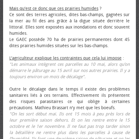
Mais qu'est ce donc que ces prairies humides
?
Ce sont des terres agricoles, dites bas-champs, gagnées sur
la mer au fil des ans grâce à la digue située derrière le
littoral. Elles sont exposées aux inondations et donc souvent
humides.
Le GAEC possède 70 ha de prairies permanentes dont 45
dites prairies humides situées sur les bas-champs.
L'agriculteur explique les contraintes que cela lui impose
:
"Les animaux intègrent ces parcelles au 10 mai, alors qu’on
démarre le pâturage au 15 avril sur nos autres prairies. Il y a
toujours environ un mois de décalage".
Outre le décalage dans le temps il existe des problèmes
sanitaires liés à ces terrains. Effectivement ils présentent
des risques parasitaires ce qui oblige à certaines
précautions. Mathieu Brassart n'y met que les bœufs.
"On les sort début mai. Ils ont 15 mois à peu près lors de
leur première saison dehors. Et on les rentre entre le 15
octobre et le 1er novembre. Il ne faut pas trop tarder sinon
la bétaillère ne rentre plus dans les parcelles à cause de
l’humidité. Ils font une deuxième saison de pâturage et on les