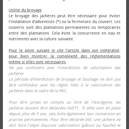
Utilité du broyage
:
Le broyage des jachères peut être nécessaire pour éviter
l'installation d'adventices (*) ou la fermeture du couvert. Les
couverts sont des plantations permanentes ou temporaires
entre des plantations. Cela évite la concurrence en eau et
nutriments avec la culture suivante.
Pour le point suivant je cite l'article dans son intégralité,
pour bien montrer la complexité des réglementations
même si elles sont nécessaires
.
Ne pas confondre avec l'interdiction de valorisation des
jachères
La période d’interdiction de broyage et fauchage ne doit pas
être confondue avec les règles liées à la valorisation des
jachères dans le cadre de la PAC.
Pour être prises en compte au titre de l'écorégime, les
jachères doivent être déclarées IAE(*) . Si elles sont en place
depuis plus de 5 ans, cela évite également leur conversion en
prairies permanentes. Pour être déclarée IAE, une jachère ne
doit faire l'objet d’aucune valorisation (pâture ou fauche) et