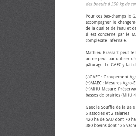
des bœufs à 350 kg de carca
Pour ces bas-champs le GA
accompagner le changemen
de la qualité de l’eau et de
Il est concerné par le M
complexité infernale.
Mathieu Brassart peut fer
on ne peut par utiliser d'
pâturage. Le GAEC y fait d
(-)GAEC : Groupement Agr
(*)MAEC : Mesures Agro-E
(*)MHU Mesure Préservat
basses de prairies (MHU 4
Gaec le Souffle de la Baie 
5 associés et 2 salariés
420 ha de SAU dont 70 ha
380 bovins dont 125 vache