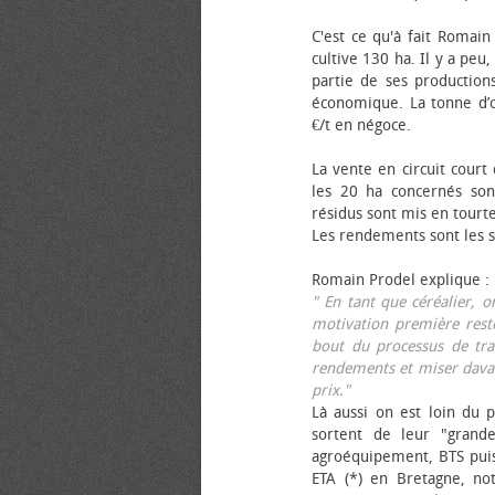
C'est ce qu'à fait Romain
cultive 130 ha. Il y a peu
partie de ses productions
économique. La tonne d’ol
€/t en négoce.
La vente en circuit court
les 20 ha concernés sont
résidus sont mis en tourt
Les rendements sont les su
Romain Prodel explique :
" En tant que céréalier, 
motivation première reste
bout du processus de tra
rendements et miser davan
prix."
Là aussi on est loin du p
sortent de leur "grand
agroéquipement, BTS pui
ETA (*) en Bretagne, no