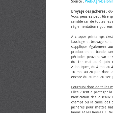
Source
:
Web-Agri/Delphi
Broyage des jachères : que
Vous pensiez peut-être qu
semble car de toutes les m
réglementation rigoureus
A chaque printemps c'est
fauchage et broyage sont i
s'applique également au
production et bande tam
périodes peuvent varier s
du 1er mai au 9 juin da
Atlantiques, du 4 mai au 4
10 mai au 20 juin dans la
encore du 20 mai au 1er j
Pourquoi donc de telles 
Elles visent à protéger l
nidification des oiseaux
champs ou la caille des 
jachères pour mettre bas
lapins et les lièvres. Il 