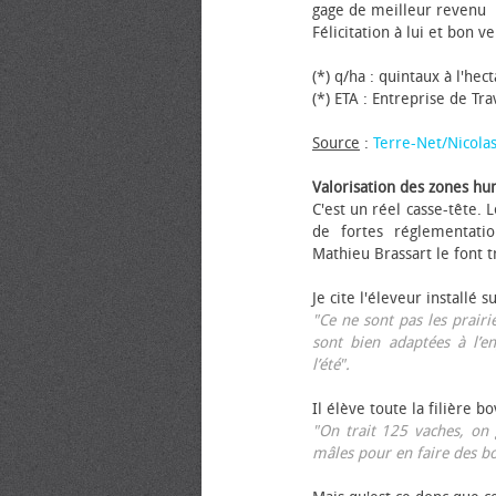
gage de meilleur revenu
Félicitation à lui et bon ve
(*) q/ha : quintaux à l'hec
(*) ETA : Entreprise de Tr
Source
:
Terre-Net/Nicola
Valorisation des zones hu
C'est un réel casse-tête.
de fortes réglementati
Mathieu Brassart le font t
Je cite l'éleveur installé s
"Ce ne sont pas les prairie
sont bien adaptées à l’e
l’été".
Il élève toute la filière b
"On trait 125 vaches, on 
mâles pour en faire des b