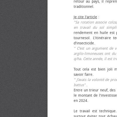
retour au pays, il repren
traditionnel.
Je cite l'article
:
"Sa rotation associe colza
en travail du sol simpli
rendement en huile est p
tournesol. L'itinéraire t
d'insecticide.
" C’est un argument de ven
argilo-limoneuses ont du
q/ha. Cette année, il est t
Tout cela est bien joli 
savoir faire.
" J’avais la volonté de pr
battus"
.
Entre un trieur neuf, des 
le montant de l'investiss
en 2024.
Le travail est technique.
surtout éviter tout échau