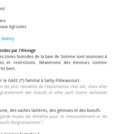
nt/
tare
avaux Agricoles
s Mahey
mides par l'élevage
 Les zones humides de la baie de Somme sont soumises à
ons et restrictions. Néanmoins des éleveurs comme
rès bien.
ur le GAEC (*) familial à Sailly-Flibeaucourt:
s les plus rentables de l’exploitation c’est sûr, mais elles
ngraissement des bœufs et elles sont moins séchantes
ovine, des vaches laitières, des génisses et des bœufs.
garde toutes les femelles pour le renouvellement et les
œufs d’engraissement".