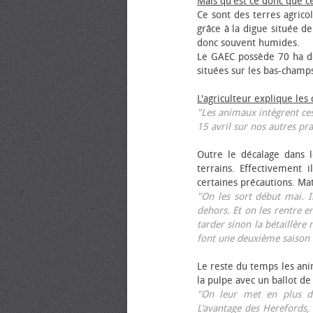
Mais qu'est ce donc que c
Ce sont des terres agrico
grâce à la digue située de
donc souvent humides.
Le GAEC possède 70 ha de
situées sur les bas-champ
L'agriculteur explique les
"Les animaux intègrent ces
15 avril sur nos autres pra
Outre le décalage dans l
terrains. Effectivement i
certaines précautions. Ma
"On les sort début mai. I
dehors. Et on les rentre e
tarder sinon la bétaillère 
font une deuxième saison 
Le reste du temps les anim
la pulpe avec un ballot de
"On leur met en plus de
L’avantage des Herefords,