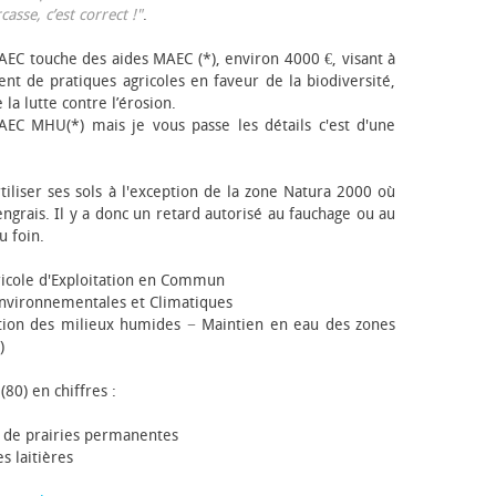
sse, c’est correct !"
.
EC touche des aides MAEC (*), environ 4000 €, visant à
t de pratiques agricoles en faveur de la biodiversité,
 la lutte contre l’érosion.
AEC MHU(*) mais je vous passe les détails c'est d'une
tiliser ses sols à l'exception de la zone Natura 2000 où
engrais. Il y a donc un retard autorisé au fauchage ou au
u foin.
icole d'Exploitation en Commun
nvironnementales et Climatiques
ion des milieux humides − Maintien en eau des zones
)
(80) en chiffres :
 de prairies permanentes
s laitières