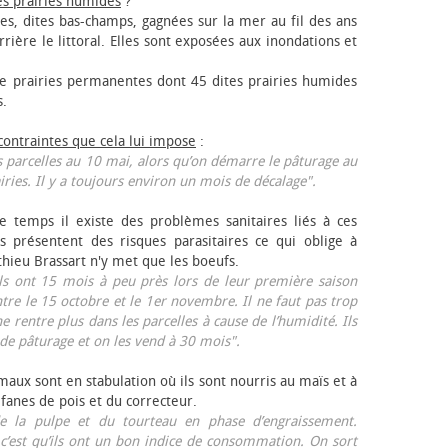
es prairies humides
?
les, dites bas-champs, gagnées sur la mer au fil des ans
rrière le littoral. Elles sont exposées aux inondations et
 prairies permanentes dont 45 dites prairies humides
s.
 contraintes que cela lui impose
:
 parcelles au 10 mai, alors qu’on démarre le pâturage au
iries. Il y a toujours environ un mois de décalage".
e temps il existe des problèmes sanitaires liés à ces
ls présentent des risques parasitaires ce qui oblige à
thieu Brassart n'y met que les bœufs.
ls ont 15 mois à peu près lors de leur première saison
ntre le 15 octobre et le 1er novembre. Il ne faut pas trop
ne rentre plus dans les parcelles à cause de l’humidité. Ils
de pâturage et on les vend à 30 mois".
aux sont en stabulation où ils sont nourris au maïs et à
 fanes de pois et du correcteur.
 la pulpe et du tourteau en phase d’engraissement.
 c’est qu’ils ont un bon indice de consommation. On sort