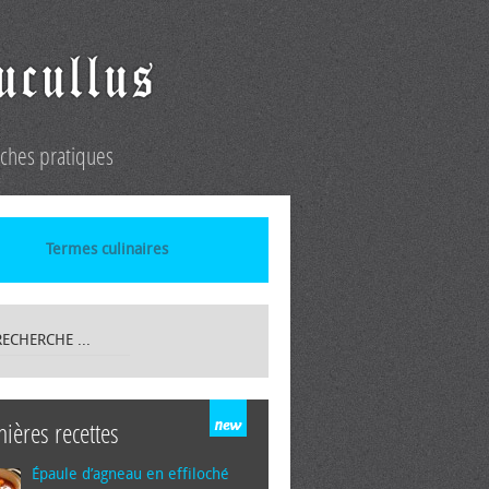
iches pratiques
Termes culinaires
nières recettes
Épaule d’agneau en effiloché