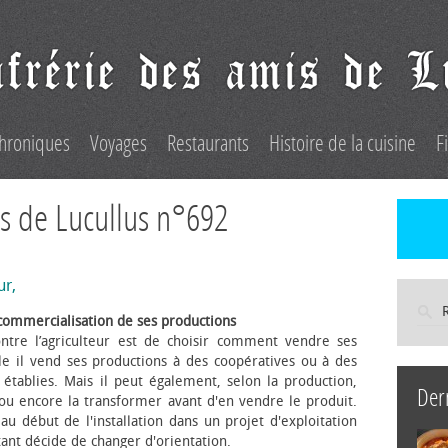
hroniques
Voyages
Restaurants
Histoire de la cuisine
F
s de Lucullus n°692
ur,
commercialisation de ses productions
ntre l’agriculteur est de choisir comment vendre ses
le il vend ses productions à des coopératives ou à des
s établies. Mais il peut également, selon la production,
Der
 ou encore la transformer avant d'en vendre le produit.
au début de l'installation dans un projet d'exploitation
itant décide de changer d'orientation.