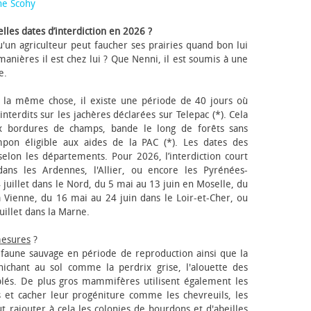
ne Scohy
lles dates d’interdiction en 2026 ?
'un agriculteur peut faucher ses prairies quand bon lui
anières il est chez lui ? Que Nenni, il est soumis à une
e.
 la même chose, il existe une période de 40 jours où
nterdits sur les jachères déclarées sur Telepac (*). Cela
x bordures de champs, bande le long de forêts sans
pon éligible aux aides de la PAC (*). Les dates des
elon les départements. Pour 2026, l’interdiction court
ns les Ardennes, l'Allier, ou encore les Pyrénées-
 juillet dans le Nord, du 5 mai au 13 juin en Moselle, du
 Vienne, du 16 mai au 24 juin dans le Loir-et-Cher, ou
uillet dans la Marne.
mesures
?
a faune sauvage en période de reproduction ainsi que la
 nichant au sol comme la perdrix grise, l'alouette des
blés. De plus gros mammifères utilisent également les
 et cacher leur progéniture comme les chevreuils, les
faut rajouter à cela les colonies de bourdons et d'abeilles