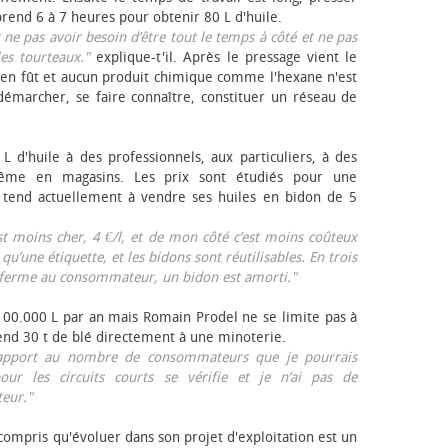
rend 6 à 7 heures pour obtenir 80 L d'huile.
r ne pas avoir besoin d’être tout le temps à côté et ne pas
les tourteaux."
explique-t'il. Après le pressage vient le
en fût et aucun produit chimique comme l'hexane n'est
e démarcher, se faire connaître, constituer un réseau de
L d'huile à des professionnels, aux particuliers, à des
même en magasins. Les prix sont étudiés pour une
Il tend actuellement à vendre ses huiles en bidon de 5
est moins cher, 4 €/l, et de mon côté c’est moins coûteux
 qu’une étiquette, et les bidons sont réutilisables. En trois
a ferme au consommateur, un bidon est amorti."
 100.000 L par an mais Romain Prodel ne se limite pas à
 vend 30 t de blé directement à une minoterie.
r rapport au nombre de consommateurs que je pourrais
our les circuits courts se vérifie et je n’ai pas de
eur."
 compris qu'évoluer dans son projet d'exploitation est un