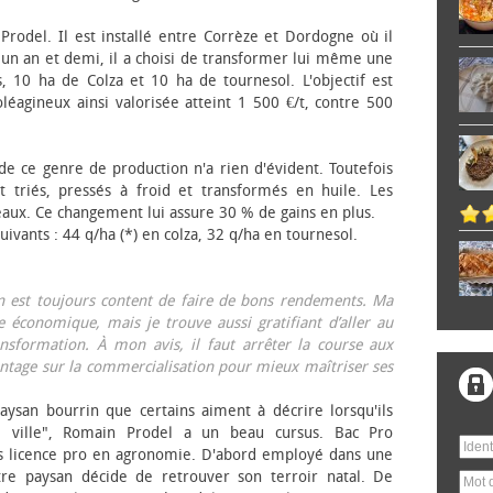
 Prodel. Il est installé entre Corrèze et Dordogne où il
, un an et demi, il a choisi de transformer lui même une
, 10 ha de Colza et 10 ha de tournesol. L'objectif est
éagineux ainsi valorisée atteint 1 500 €/t, contre 500
 de ce genre de production n'a rien d'évident. Toutefois
 triés, pressés à froid et transformés en huile. Les
eaux. Ce changement lui assure 30 % de gains en plus.
ivants : 44 q/ha (*) en colza, 32 q/ha en tournesol.
on est toujours content de faire de bons rendements. Ma
 économique, mais je trouve aussi gratifiant d’aller au
nsformation. À mon avis, il faut arrêter la course aux
tage sur la commercialisation pour mieux maîtriser ses
aysan bourrin que certains aiment à décrire lorsqu'ils
e ville", Romain Prodel a un beau cursus. Bac Pro
s licence pro en agronomie. D'abord employé dans une
tre paysan décide de retrouver son terroir natal. De