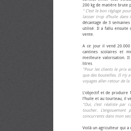
200 kg de matière brute p
" C’est le bon réglage pou
laisser trop d’huile dans 
décantage de 3 semaines 
utilisé. Il a fallu ensuit
vente.
A ce jour il vend 20.000 
cantines scolaires et 
meilleure valorisation. 
litres
"Pour les clients le prix 
que des bouteilles. II n’y a
voyages aller-retour de l
L'objectif et de produire
l'huile et au tourteau, il
"Oui, c’est réaliste pa
toucher. L’engouement p
concurrents dans mon sect
Voilà un agriculteur qui a