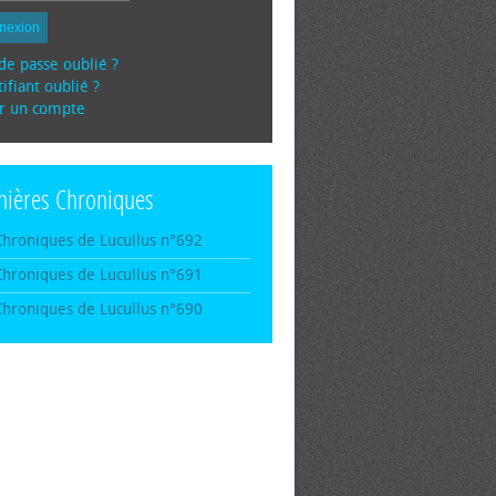
nexion
de passe oublié ?
ifiant oublié ?
r un compte
nières Chroniques
Chroniques de Lucullus n°692
Chroniques de Lucullus n°691
Chroniques de Lucullus n°690