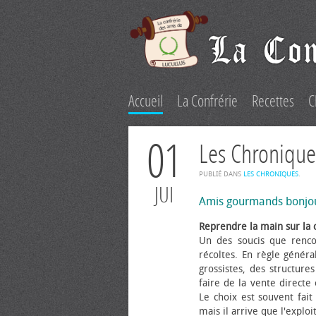
Accueil
La Confrérie
Recettes
C
01
Les Chronique
PUBLIÉ DANS
LES CHRONIQUES
.
JUI
Amis gourmands bonjo
Reprendre la main sur la 
Un des soucis que renco
récoltes. En règle généra
grossistes, des structure
faire de la vente directe
Le choix est souvent fait 
mais il arrive que l'explo