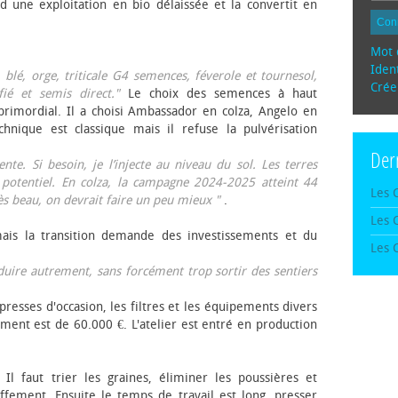
d une exploitation en bio délaissée et la convertit en
Con
Mot 
Ident
, blé, orge, triticale G4 semences, féverole et tournesol,
Crée
fié et semis direct."
Le choix des semences à haut
rimordial. Il a choisi Ambassador en colza, Angelo en
echnique est classique mais il refuse la pulvérisation
Der
te. Si besoin, je l’injecte au niveau du sol. Les terres
 potentiel. En colza, la campagne 2024-2025 atteint 44
Les 
rès beau, on devrait faire un peu mieux "
.
Les 
mais la transition demande des investissements et du
Les 
oduire autrement, sans forcément trop sortir des sentiers
presses d'occasion, les filtres et les équipements divers
ement est de 60.000 €. L'atelier est entré en production
 Il faut trier les graines, éliminer les poussières et
ffement. Ensuite le temps de travail est long, presser