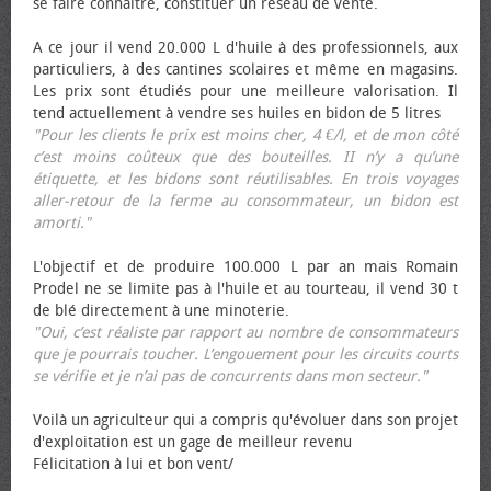
se faire connaître, constituer un réseau de vente.
A ce jour il vend 20.000 L d'huile à des professionnels, aux
particuliers, à des cantines scolaires et même en magasins.
Les prix sont étudiés pour une meilleure valorisation. Il
tend actuellement à vendre ses huiles en bidon de 5 litres
"Pour les clients le prix est moins cher, 4 €/l, et de mon côté
c’est moins coûteux que des bouteilles. II n’y a qu’une
étiquette, et les bidons sont réutilisables. En trois voyages
aller-retour de la ferme au consommateur, un bidon est
amorti."
L'objectif et de produire 100.000 L par an mais Romain
Prodel ne se limite pas à l'huile et au tourteau, il vend 30 t
de blé directement à une minoterie.
"Oui, c’est réaliste par rapport au nombre de consommateurs
que je pourrais toucher. L’engouement pour les circuits courts
se vérifie et je n’ai pas de concurrents dans mon secteur."
Voilà un agriculteur qui a compris qu'évoluer dans son projet
d'exploitation est un gage de meilleur revenu
Félicitation à lui et bon vent/