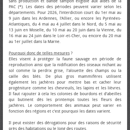
sans production et bande tampon éligible aux aides de la
PAC (*). Les dates des périodes peuvent varier selon les
départements. Pour 2026, l’interdiction court du 1er mai au
9 juin dans les Ardennes, l'Allier, ou encore les Pyrénées-
Atlantiques, du 4 mai au 4 juillet dans le Nord, du 5 mai au
13 juin en Moselle, du 10 mai au 20 juin dans la Vienne, du
16 mai au 24 juin dans le Loir-et-Cher, ou encore du 20 mai
au 1er juillet dans la Marne.
Pourquoi donc de telles mesures
?
Elles visent à protéger la faune sauvage en période de
reproduction ainsi que la nidification des oiseaux nichant au
sol comme la perdrix grise, l'alouette des champs ou la
caille des blés. De plus gros mammifères utilisent
également les jachères pour mettre bas et cacher leur
progéniture comme les chevreuils, les lapins et les lièvres.
Il faut rajouter à cela les colonies de bourdons et d'abeilles
qui butinent dès les printemps toutes les fleurs des
jachères. Le comportement des animaux peut varier en
fonction des régions et c'est pourquoi les dates varient.
Il peut exister des dérogations pour des raisons de sécurité
près des habitations ou le long des routes.