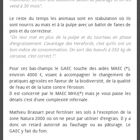
vend à 30 mois".
Le reste du temps les animaux sont en stabulation où ils
sont nourris au maïs et à la pulpe avec un ballot de fanes de
pois et du correcteur.
"On leur met en plus de la pulpe et du tourteau en phase
d’engraissement. L’avantage des Herefords, c’est qu’ils ont un
bon indice de consommation. On sort des bœufs à 350 kg de
carcasse, c’est correct !"
.
Pour ces bas-champs le GAEC touche des aides MAEC (*),
environ 4000 €, visant à accompagner le changement de
pratiques agricoles en faveur de la biodiversité, de la qualité
de l’eau et de la lutte contre l’érosion.
Il est concerné par le MAEC MHU(*) mais je vous passe les
détails c'est d'une complexité infernale.
Mathieu Brassart peut fertiliser ses sols à l'exception de la
zone Natura 2000 où on ne peut par utiliser d'engrais. Il y a
donc un retard autorisé au fauchage ou au pâturage. Le
GAEC y fait du foin.