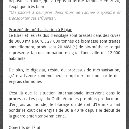
Baptiste Sarraute, qui a repris la ferme familiale en 2020,
l'explique très bien :
"On passait à peu près deux mois de l'année à épandre et
transporter ces effluents"
.
Procédé de méthanisation à Blajan
:
Le lisier et les résidus d'ensilage sont brassés dans des cuves
de 3000 m³ à 60°C . 27 000 tonnes de biomasse sont traités
annuellement, produisant 20 MWh(*) de bio-méthane ce qui
représente la consommation en gaz d'une ville de 12.000
habitants.
De plus, le digestat, résidu du processus de méthanisation,
grâce à l'azote contenu peut remplacer tout ou partie des
engrais chimiques.
C'est là que la situation internationale intervient dans le
processus. Les pays du Golfe étant les premiers producteurs
d'engrais au monde, le blocage du détroit d'Ormuz a fait
bondir le coût des engrais de 30 à 40 % depuis le début de
la guerre américano-iranienne.
Objectifs de l’État
: