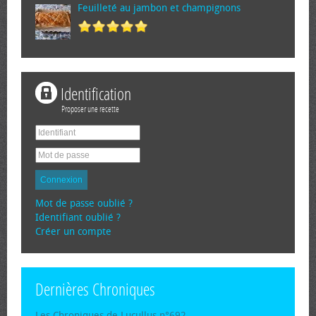
Feuilleté au jambon et champignons
Identification
Proposer une recette
Connexion
Mot de passe oublié ?
Identifiant oublié ?
Créer un compte
Dernières Chroniques
Les Chroniques de Lucullus n°692