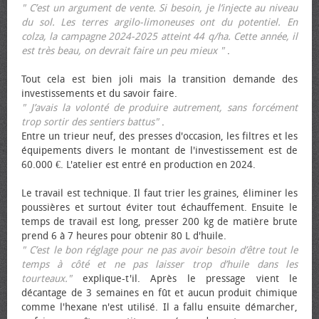
" C’est un argument de vente. Si besoin, je l’injecte au niveau
du sol. Les terres argilo-limoneuses ont du potentiel. En
colza, la campagne 2024-2025 atteint 44 q/ha. Cette année, il
est très beau, on devrait faire un peu mieux "
.
Tout cela est bien joli mais la transition demande des
investissements et du savoir faire.
" J’avais la volonté de produire autrement, sans forcément
trop sortir des sentiers battus"
.
Entre un trieur neuf, des presses d'occasion, les filtres et les
équipements divers le montant de l'investissement est de
60.000 €. L'atelier est entré en production en 2024.
Le travail est technique. Il faut trier les graines, éliminer les
poussières et surtout éviter tout échauffement. Ensuite le
temps de travail est long, presser 200 kg de matière brute
prend 6 à 7 heures pour obtenir 80 L d'huile.
" C’est le bon réglage pour ne pas avoir besoin d’être tout le
temps à côté et ne pas laisser trop d’huile dans les
tourteaux."
explique-t'il. Après le pressage vient le
décantage de 3 semaines en fût et aucun produit chimique
comme l'hexane n'est utilisé. Il a fallu ensuite démarcher,