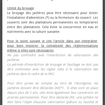
Utilité du broyage
:
Le broyage des jachères peut être nécessaire pour éviter
l'installation d'adventices (*) ou la fermeture du couvert. Les
couverts sont des plantations permanentes ou temporaires
entre des plantations. Cela évite la concurrence en eau et
nutriments avec la culture suivante.
Pour le point suivant je cite l'article dans son intégralité,
pour bien montrer la complexité des réglementations
même si elles sont nécessaires
.
Ne pas confondre avec l'interdiction de valorisation des
jachères
La période d’interdiction de broyage et fauchage ne doit pas
être confondue avec les règles liées à la valorisation des
jachères dans le cadre de la PAC.
Pour être prises en compte au titre de l'écorégime, les
jachères doivent être déclarées IAE(*) . Si elles sont en place
depuis plus de 5 ans, cela évite également leur conversion en
prairies permanentes. Pour être déclarée IAE, une jachère ne
doit faire l'objet d’aucune valorisation (pâture ou fauche) et