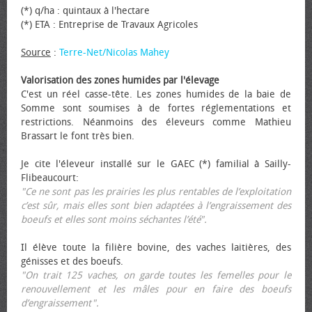
(*) q/ha : quintaux à l'hectare
(*) ETA : Entreprise de Travaux Agricoles
Source
:
Terre-Net/Nicolas Mahey
Valorisation des zones humides par l'élevage
C'est un réel casse-tête. Les zones humides de la baie de
Somme sont soumises à de fortes réglementations et
restrictions. Néanmoins des éleveurs comme Mathieu
Brassart le font très bien.
Je cite l'éleveur installé sur le GAEC (*) familial à Sailly-
Flibeaucourt:
"Ce ne sont pas les prairies les plus rentables de l’exploitation
c’est sûr, mais elles sont bien adaptées à l’engraissement des
bœufs et elles sont moins séchantes l’été".
Il élève toute la filière bovine, des vaches laitières, des
génisses et des bœufs.
"On trait 125 vaches, on garde toutes les femelles pour le
renouvellement et les mâles pour en faire des bœufs
d’engraissement".