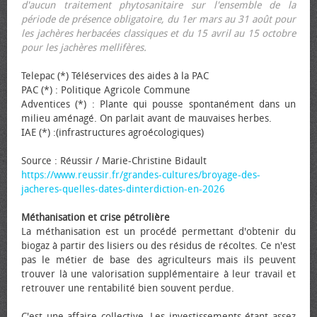
d'aucun traitement phytosanitaire sur l'ensemble de la
période de présence obligatoire, du 1er mars au 31 août pour
les jachères herbacées classiques et du 15 avril au 15 octobre
pour les jachères mellifères.
Telepac (*) Téléservices des aides à la PAC
PAC (*) : Politique Agricole Commune
Adventices (*) : Plante qui pousse spontanément dans un
milieu aménagé. On parlait avant de mauvaises herbes.
IAE (*) :(infrastructures agroécologiques)
Source : Réussir / Marie-Christine Bidault
https://www.reussir.fr/grandes-cultures/broyage-des-
jacheres-quelles-dates-dinterdiction-en-2026
Méthanisation et crise pétrolière
La méthanisation est un procédé permettant d'obtenir du
biogaz à partir des lisiers ou des résidus de récoltes. Ce n'est
pas le métier de base des agriculteurs mais ils peuvent
trouver là une valorisation supplémentaire à leur travail et
retrouver une rentabilité bien souvent perdue.
C'est une affaire collective. Les investissements étant assez