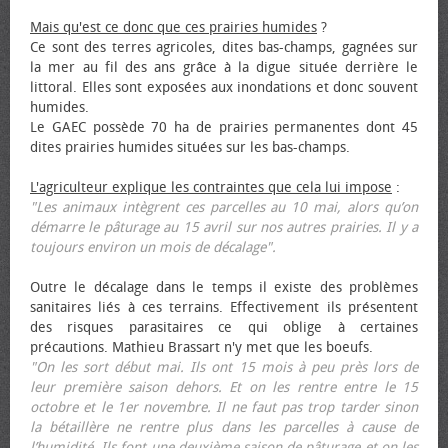
Mais qu'est ce donc que ces prairies humides
?
Ce sont des terres agricoles, dites bas-champs, gagnées sur
la mer au fil des ans grâce à la digue située derrière le
littoral. Elles sont exposées aux inondations et donc souvent
humides.
Le GAEC possède 70 ha de prairies permanentes dont 45
dites prairies humides situées sur les bas-champs.
L'agriculteur explique les contraintes que cela lui impose
:
"Les animaux intègrent ces parcelles au 10 mai, alors qu’on
démarre le pâturage au 15 avril sur nos autres prairies. Il y a
toujours environ un mois de décalage".
Outre le décalage dans le temps il existe des problèmes
sanitaires liés à ces terrains. Effectivement ils présentent
des risques parasitaires ce qui oblige à certaines
précautions. Mathieu Brassart n'y met que les bœufs.
"On les sort début mai. Ils ont 15 mois à peu près lors de
leur première saison dehors. Et on les rentre entre le 15
octobre et le 1er novembre. Il ne faut pas trop tarder sinon
la bétaillère ne rentre plus dans les parcelles à cause de
l’humidité. Ils font une deuxième saison de pâturage et on les