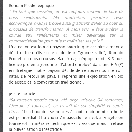
Romain Prodel explique :
" En tant que céréalier, on est toujours content de faire de
bons rendements. Ma motivation première reste
économique, mais je trouve aussi gratifiant d’aller au bout du
processus de transformation. À mon avis, il faut arrêter la
course aux rendements et miser davantage sur la
commercialisation pour mieux maîtriser ses prix."
Là aussi on est loin du paysan bourrin que certains aiment à
décrire lorsqu'ils sortent de leur "grande ville", Romain
Prodel a un beau cursus. Bac Pro agroéquipement, BTS puis
licence pro en agronomie. D'abord employé dans une ETA (*)
en Bretagne, notre paysan décide de retrouver son terroir
natal. De retour au pays, il reprend une exploitation en bio
délaissée et la convertit en traditionnel.
Je cite l'article
:
"Sa rotation associe colza, blé, orge, triticale G4 semences,
féverole et tournesol, en travail du sol simplifié et semis
direct."
Le choix des semences à haut rendement en huile
est primordial. Il a choisi Ambassador en colza, Angelo en
tournesol. L'itinéraire technique est classique mais il refuse
la pulvérisation d'insecticide.