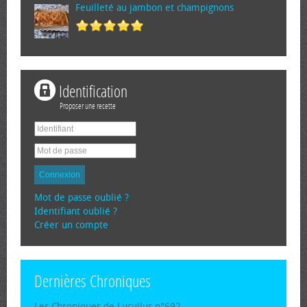
Feuilleté au jambon et champignons
Identification
Proposer une recette
Connexion
Mot de passe oublié ?
Identifiant oublié ?
Créer un compte
Dernières Chroniques
Les Chroniques de Lucullus n°692