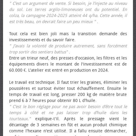
" C’est un argument de vente. Si besoin, je l’injecte au niveau
du sol. Les terres argilo-limoneuses ont du potentiel. En
colza, la campagne 2024-2025 atteint 44 q/ha. Cette année, il
est très beau, on devrait faire un peu mieux "
.
Tout cela est bien joli mais la transition demande des
investissements et du savoir faire.
" J’avais la volonté de produire autrement, sans forcément
trop sortir des sentiers battus"
.
Entre un trieur neuf, des presses d'occasion, les filtres et les
équipements divers le montant de l'investissement est de
60.000 €. L'atelier est entré en production en 2024.
Le travail est technique. Il faut trier les graines, éliminer les
poussières et surtout éviter tout échauffement. Ensuite le
temps de travail est long, presser 200 kg de matière brute
prend 6 à 7 heures pour obtenir 80 L d'huile.
" C’est le bon réglage pour ne pas avoir besoin d’être tout le
temps à côté et ne pas laisser trop d’huile dans les
tourteaux."
explique-t'il. Après le pressage vient le
décantage de 3 semaines en fût et aucun produit chimique
comme l'hexane n'est utilisé. Il a fallu ensuite démarcher,