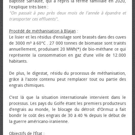
Baptiste Sarraute, qui a repris la ferme familiale en 2020,
l'explique très bien :
"On passait à peu près deux mois de l'année à épandre et
transporter ces effluents"
.
Procédé de méthanisation à Blajan
:
Le lisier et les résidus d'ensilage sont brassés dans des cuves
de 3000 m³ à 60°C . 27 000 tonnes de biomasse sont traités
annuellement, produisant 20 MWh(*) de bio-méthane ce qui
représente la consommation en gaz d'une ville de 12.000
habitants.
De plus, le digestat, résidu du processus de méthanisation,
grâce à l'azote contenu peut remplacer tout ou partie des
engrais chimiques.
C'est là que la situation internationale intervient dans le
processus. Les pays du Golfe étant les premiers producteurs
d'engrais au monde, le blocage du détroit d'Ormuz a fait
bondir le coût des engrais de 30 à 40 % depuis le début de
la guerre américano-iranienne.
Objectifs de l’État
: