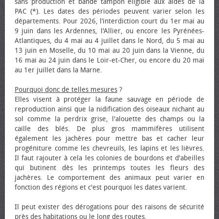
sans production et bande tampon éligible aux aides de la
PAC (*). Les dates des périodes peuvent varier selon les
départements. Pour 2026, l’interdiction court du 1er mai au
9 juin dans les Ardennes, l'Allier, ou encore les Pyrénées-
Atlantiques, du 4 mai au 4 juillet dans le Nord, du 5 mai au
13 juin en Moselle, du 10 mai au 20 juin dans la Vienne, du
16 mai au 24 juin dans le Loir-et-Cher, ou encore du 20 mai
au 1er juillet dans la Marne.
Pourquoi donc de telles mesures
?
Elles visent à protéger la faune sauvage en période de
reproduction ainsi que la nidification des oiseaux nichant au
sol comme la perdrix grise, l'alouette des champs ou la
caille des blés. De plus gros mammifères utilisent
également les jachères pour mettre bas et cacher leur
progéniture comme les chevreuils, les lapins et les lièvres.
Il faut rajouter à cela les colonies de bourdons et d'abeilles
qui butinent dès les printemps toutes les fleurs des
jachères. Le comportement des animaux peut varier en
fonction des régions et c'est pourquoi les dates varient.
Il peut exister des dérogations pour des raisons de sécurité
près des habitations ou le long des routes.