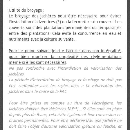
Utilité du broyage
:
Le broyage des jachères peut être nécessaire pour éviter
l'installation d'adventices (*) ou la fermeture du couvert. Les
couverts sont des plantations permanentes ou temporaires
entre des plantations. Cela évite la concurrence en eau et
nutriments avec la culture suivante.
Pour le point suivant je cite l'article dans son intégralité,
pour bien montrer la complexité des réglementations
même si elles sont nécessaires
.
Ne pas confondre avec l'interdiction de valorisation des
jachères
La période d’interdiction de broyage et fauchage ne doit pas
être confondue avec les règles liées à la valorisation des
jachères dans le cadre de la PAC.
Pour être prises en compte au titre de l'écorégime, les
jachères doivent être déclarées IAE(*) . Si elles sont en place
depuis plus de 5 ans, cela évite également leur conversion en
prairies permanentes. Pour être déclarée IAE, une jachère ne
doit faire l'objet d’aucune valorisation (pâture ou fauche) et