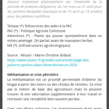
d'aucun traitement phytosanitaire sur l'ensemble de la
période de présence obligatoire, du 1er mars au 31 août pour
les jachères herbacées classiques et du 15 avril au 15 octobre
pour les jachères mellifères.
Telepac (*) Téléservices des aides à la PAC
PAC (*) : Politique Agricole Commune
Adventices (*) : Plante qui pousse spontanément dans un
milieu aménagé. On parlait avant de mauvaises herbes.
IAE (*) :(infrastructures agroécologiques)
Source : Réussir / Marie-Christine Bidault
https://www.reussir.fr/grandes-cultures/broyage-des-
jacheres-quelles-dates-dinterdiction-en-2026
Méthanisation et crise pétrolière
La méthanisation est un procédé permettant d'obtenir du
biogaz à partir des lisiers ou des résidus de récoltes. Ce n'est
pas le métier de base des agriculteurs mais ils peuvent
trouver là une valorisation supplémentaire à leur travail et
retrouver une rentabilité bien souvent perdue.
C'est une affaire collective. Les investissements étant assez