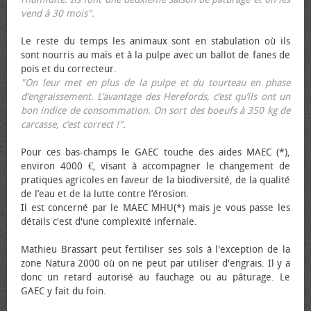
vend à 30 mois".
Le reste du temps les animaux sont en stabulation où ils
sont nourris au maïs et à la pulpe avec un ballot de fanes de
pois et du correcteur.
"On leur met en plus de la pulpe et du tourteau en phase
d’engraissement. L’avantage des Herefords, c’est qu’ils ont un
bon indice de consommation. On sort des bœufs à 350 kg de
carcasse, c’est correct !"
.
Pour ces bas-champs le GAEC touche des aides MAEC (*),
environ 4000 €, visant à accompagner le changement de
pratiques agricoles en faveur de la biodiversité, de la qualité
de l’eau et de la lutte contre l’érosion.
Il est concerné par le MAEC MHU(*) mais je vous passe les
détails c'est d'une complexité infernale.
Mathieu Brassart peut fertiliser ses sols à l'exception de la
zone Natura 2000 où on ne peut par utiliser d'engrais. Il y a
donc un retard autorisé au fauchage ou au pâturage. Le
GAEC y fait du foin.