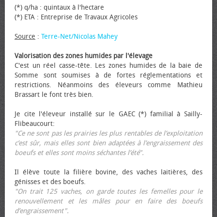
(*) q/ha : quintaux à l'hectare
(*) ETA : Entreprise de Travaux Agricoles
Source
:
Terre-Net/Nicolas Mahey
Valorisation des zones humides par l'élevage
C'est un réel casse-tête. Les zones humides de la baie de
Somme sont soumises à de fortes réglementations et
restrictions. Néanmoins des éleveurs comme Mathieu
Brassart le font très bien.
Je cite l'éleveur installé sur le GAEC (*) familial à Sailly-
Flibeaucourt:
"Ce ne sont pas les prairies les plus rentables de l’exploitation
c’est sûr, mais elles sont bien adaptées à l’engraissement des
bœufs et elles sont moins séchantes l’été".
Il élève toute la filière bovine, des vaches laitières, des
génisses et des bœufs.
"On trait 125 vaches, on garde toutes les femelles pour le
renouvellement et les mâles pour en faire des bœufs
d’engraissement".