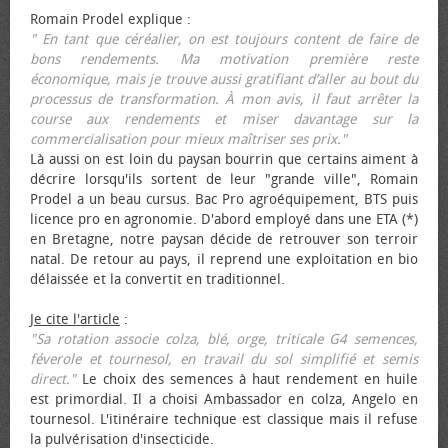
Romain Prodel explique :
" En tant que céréalier, on est toujours content de faire de
bons rendements. Ma motivation première reste
économique, mais je trouve aussi gratifiant d’aller au bout du
processus de transformation. À mon avis, il faut arrêter la
course aux rendements et miser davantage sur la
commercialisation pour mieux maîtriser ses prix."
Là aussi on est loin du paysan bourrin que certains aiment à
décrire lorsqu'ils sortent de leur "grande ville", Romain
Prodel a un beau cursus. Bac Pro agroéquipement, BTS puis
licence pro en agronomie. D'abord employé dans une ETA (*)
en Bretagne, notre paysan décide de retrouver son terroir
natal. De retour au pays, il reprend une exploitation en bio
délaissée et la convertit en traditionnel.
Je cite l'article
:
"Sa rotation associe colza, blé, orge, triticale G4 semences,
féverole et tournesol, en travail du sol simplifié et semis
direct."
Le choix des semences à haut rendement en huile
est primordial. Il a choisi Ambassador en colza, Angelo en
tournesol. L'itinéraire technique est classique mais il refuse
la pulvérisation d'insecticide.