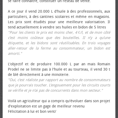
se faire connaître, constituer un réseau de vente.
A ce jour il vend 20.000 L d'huile à des professionnels, aux
particuliers, à des cantines scolaires et même en magasins.
Les prix sont étudiés pour une meilleure valorisation. Il
tend actuellement à vendre ses huiles en bidon de 5 litres
"Pour les clients le prix est moins cher, 4 €/l, et de mon côté
c’est moins coûteux que des bouteilles. II n’y a qu’une
étiquette, et les bidons sont réutilisables. En trois voyages
aller-retour de la ferme au consommateur, un bidon est
amorti."
L'objectif et de produire 100.000 L par an mais Romain
Prodel ne se limite pas à l'huile et au tourteau, il vend 30 t
de blé directement à une minoterie.
"Oui, c’est réaliste par rapport au nombre de consommateurs
que je pourrais toucher. L’engouement pour les circuits courts
se vérifie et je n’ai pas de concurrents dans mon secteur."
Voilà un agriculteur qui a compris qu'évoluer dans son projet
d'exploitation est un gage de meilleur revenu
Félicitation à lui et bon vent/