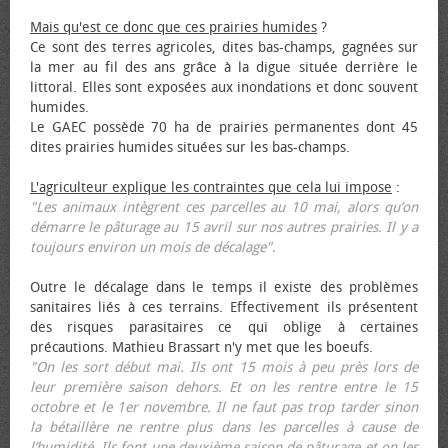
Mais qu'est ce donc que ces prairies humides
?
Ce sont des terres agricoles, dites bas-champs, gagnées sur
la mer au fil des ans grâce à la digue située derrière le
littoral. Elles sont exposées aux inondations et donc souvent
humides.
Le GAEC possède 70 ha de prairies permanentes dont 45
dites prairies humides situées sur les bas-champs.
L'agriculteur explique les contraintes que cela lui impose
:
"Les animaux intègrent ces parcelles au 10 mai, alors qu’on
démarre le pâturage au 15 avril sur nos autres prairies. Il y a
toujours environ un mois de décalage".
Outre le décalage dans le temps il existe des problèmes
sanitaires liés à ces terrains. Effectivement ils présentent
des risques parasitaires ce qui oblige à certaines
précautions. Mathieu Brassart n'y met que les bœufs.
"On les sort début mai. Ils ont 15 mois à peu près lors de
leur première saison dehors. Et on les rentre entre le 15
octobre et le 1er novembre. Il ne faut pas trop tarder sinon
la bétaillère ne rentre plus dans les parcelles à cause de
l’humidité. Ils font une deuxième saison de pâturage et on les